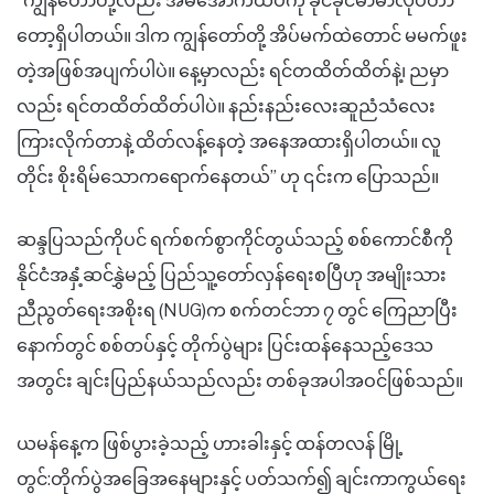
“ကျွန်တော်တို့လည်း အိမ်အောက်ထပ်ကို ခိုင်ခိုင်မာမာလုပ်တာ
တော့ရှိပါတယ်။ ဒါက ကျွန်တော်တို့ အိပ်မက်ထဲတောင် မမက်ဖူး
တဲ့အဖြစ်အပျက်ပါပဲ။ နေ့မှာလည်း ရင်တထိတ်ထိတ်နဲ့၊ ညမှာ
လည်း ရင်တထိတ်ထိတ်ပါပဲ။ နည်းနည်းလေးဆူညံသံလေး
ကြားလိုက်တာနဲ့ ထိတ်လန့်နေတဲ့ အနေအထားရှိပါတယ်။ လူ
တိုင်း စိုးရိမ်သောကရောက်နေတယ်” ဟု ၎င်းက ပြောသည်။
ဆန္ဒပြသည်ကိုပင် ရက်စက်စွာကိုင်တွယ်သည့် စစ်ကောင်စီကို
နိုင်ငံအနှံ့ဆင်နွှဲမည့် ပြည်သူ့တော်လှန်ရေးစပြီဟု အမျိုးသား
ညီညွတ်ရေးအစိုးရ (NUG)က စက်တင်ဘာ ၇ တွင် ကြေညာပြီး
နောက်တွင် စစ်တပ်နှင့် တိုက်ပွဲများ ပြင်းထန်နေသည့်ဒေသ
အတွင်း ချင်းပြည်နယ်သည်လည်း တစ်ခုအပါအဝင်ဖြစ်သည်။
ယမန်နေ့က ဖြစ်ပွားခဲ့သည့် ဟားခါးနှင့် ထန်တလန် မြို့
တွင်:တိုက်ပွဲအခြေအနေများနှင့် ပတ်သက်၍ ချင်းကာကွယ်ရေး