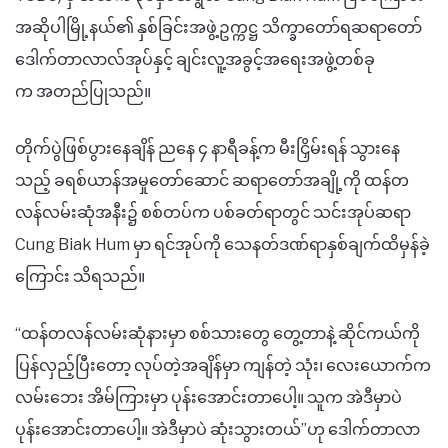
အဆိုပါမြို့နယ်၏ နှစ်ခြင်းအဖွဲ့ဥက္ကဋ္ဌ သိက္ခာတော်ရဆရာတော်
ဒေါက်တာလာလ်အုပ်နှင့် ချင်းလူ့အခွင့်အရေးအဖွဲ့တစ်ခု
က အတည်ပြုသည်။
တိုက်ပွဲဖြစ်ပွားနေချိန် ညနေ ၄ နာရီခန့်က မီးငြှိမ်းရန် သွားနေ
သည့် ခရစ်ယာန်အမှုတော်ဆောင် ဆရာတော်အချို့ကို ထန်တ
လန်လမ်းဆုံအနီး၌ စစ်တပ်က ပစ်ခတ်ရာတွင် သင်းအုပ်ဆရာ
Cung Biak Hum မှာ ရင်အုပ်ကို သေနတ်ဒဏ်ရာနှစ်ချက်ထိမှန်ခဲ့
ကြောင်း သိရသည်။
“ထန်တလန်လမ်းဆုံနားမှာ စစ်သားတွေ တွေ့တာနဲ့ ဆိုင်ကယ်ကို
ပြန်လှည့်ပြီးတော့ လုပ်တဲ့အချိန်မှာ ကျန်တဲ့ သုံး၊ လေးယောက်က
လမ်းဘေး အိမ်ကြားမှာ ပုန်းအောင်းတာပေါ့။ သူက အဲဒီမှာပဲ
ပုန်းအောင်းတာပေါ့။ အဲဒီမှာပဲ ဆုံးသွားတယ်”ဟု ဒေါက်တာလာ