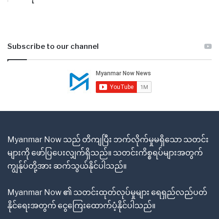
Subscribe to our channel
Myanmar Now သည် တိကျပြီး ဘက်လိုက်မှုမရှိသော သတင်း
များကို ဖော်ပြပေးလျှက်ရှိသည်။ သတင်းကိစ္စရပ်များအတွက်
ကျွန်ုပ်တို့အား ဆက်သွယ်နိုင်ပါသည်။
Myanmar Now ၏ သတင်းထုတ်လုပ်မှုများ ရေရှည်လည်ပတ်
နိုင်ရေးအတွက် ငွေကြေးထောက်ပံ့နိုင်ပါသည်။