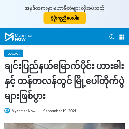
အမှန်တရားမှာ မဟာမိတ်များ လိုအပ်သည်
ပံ့ပိုးကူညီပေးပါ။
Switch
M
သတင်း
ချင်းပြည်နယ်မြောက်ပိုင်း ဟားခါး
နှင့် ထန်တလန်တွင် မြို့ပေါ်တိုက်ပွဲ
များဖြစ်ပွား
Myanmar Now
September 19, 2021