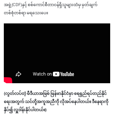
အဖွဲ့ (CDF)နှင့် စစ်ကောင်စီတာဝန်ရှိသူများထံမှ မှတ်ချက်
တစ်စုံတစ်ရာ မရသေးပေ။
(လွတ်လပ်တဲ့ မီဒီယာအဖြစ် မြန်မာနိုင်ငံမှာ ရေရှည်ရပ်တည်နိုင်
ရေးအတွက် သင်တို့အကူအညီကို လိုအပ်နေပါတယ်။ ဒီနေရာကို
နှိပ်၍ လှူဒါန်းနိုင်ပါတယ်။)