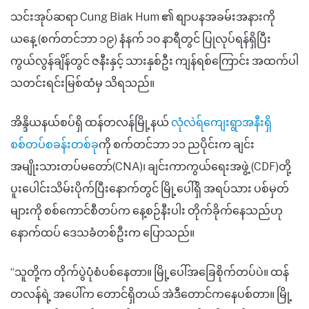
သင်းအုပ်ဆရာ Cung Biak Hum ၏ စျာပနအခမ်းအနားကို
ယနေ့ (စက်တင်ဘာ ၁၉) နံနက် ၁၀ နာရီတွင် ပြုလုပ်ရန်ရှိပြီး
ကွယ်လွန်ချိန်တွင် ဇနီးနှင့် သားနှစ်ဦး ကျန်ရစ်ကြောင်း အထက်ပါ
သတင်းရင်းမြစ်ထံမှ သိရသည်။
အိန္ဒိယနယ်စပ်ရှိ ထန်တလန်မြို့နယ်
လုံလဲရ်ကျေးရွာအနီးရှိ
စစ်တပ်စခန်းတစ်ခု
ကို စက်တင်ဘာ ၁၁ ညပိုင်းက ချင်း
အမျိုးသားတပ်မတော်(CNA)၊ ချင်းကာကွယ်ရေးအဖွဲ့ (CDF)တို့
ပူးပေါင်းသိမ်းပိုက်ပြီးနောက်တွင် မြို့ပေါ်ရှိ အရပ်သား ပစ်မှတ်
များကို စစ်ကောင်စီတပ်က နေ့စဉ်နီးပါး တိုက်ခိုက်နေသည်ဟု
နောက်ထပ် ဒေသခံတစ်ဦးက ပြောသည်။
“သူတို့က တိုက်ပွဲပုံစံပစ်နေတာ။ မြို့ပေါ်အခြေစိုက်တပ်ပဲ။ ထန်
တလန်ရဲ့ အပေါ်က တောင်ရှိတယ် အဲဒီတောင်ကနေပစ်တာ။ မြို့