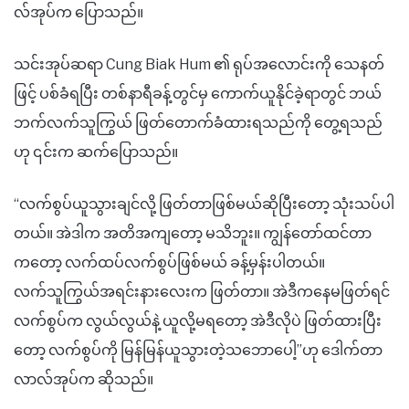
လ်အုပ်က ပြောသည်။
သင်းအုပ်ဆရာ Cung Biak Hum ၏ ရုပ်အလောင်းကို သေနတ်
ဖြင့် ပစ်ခံရပြီး တစ်နာရီခန့်တွင်မှ ကောက်ယူနိုင်ခဲ့ရာတွင် ဘယ်
ဘက်လက်သူကြွယ် ဖြတ်တောက်ခံထားရသည်ကို တွေ့ရသည်
ဟု ၎င်းက ဆက်ပြောသည်။
“လက်စွပ်ယူသွားချင်လို့ ဖြတ်တာဖြစ်မယ်ဆိုပြီးတော့ သုံးသပ်ပါ
တယ်။ အဲဒါက အတိအကျတော့ မသိဘူး။ ကျွန်တော်ထင်တာ
ကတော့ လက်ထပ်လက်စွပ်ဖြစ်မယ် ခန့်မှန်းပါတယ်။
လက်သူကြွယ်အရင်းနားလေးက ဖြတ်တာ။ အဲဒီကနေမဖြတ်ရင်
လက်စွပ်က လွယ်လွယ်နဲ့ ယူလို့မရတော့ အဲဒီလိုပဲ ဖြတ်ထားပြီး
တော့ လက်စွပ်ကို မြန်မြန်ယူသွားတဲ့သဘောပေါ့”ဟု ဒေါက်တာ
လာလ်အုပ်က ဆိုသည်။