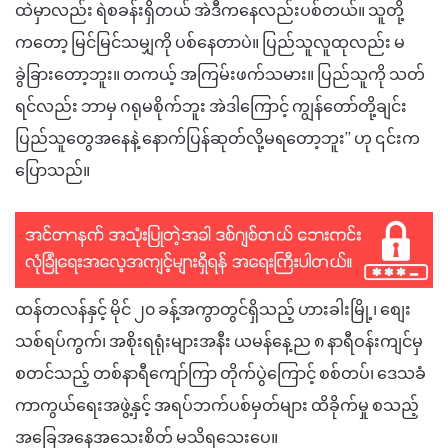
ထဲမှာလည်း ရဲစခန်းရှိတယ် အဲဒီကနေလည်းပစ်တယ်။ သူတို့
ကတော့ မြင်မြင်သမျှကို ပစ်နေတာပဲ။ ပြည်သူလူထုလည်း မ
ခွဲခြားတော့ဘူး။ တကယ့် အကြမ်းဖက်သမား။ ပြည်သူကို သတ်
ရင်လည်း ဘာမှ ဂရုမစိုက်ဘူး အဲဒါကြောင့် ကျွန်တော်တို့ချင်း
ပြည်သူတွေအနေနဲ့ နောက်ပြန်ဆုတ်လို့မရတော့ဘူး” ဟု ၎င်းက
ပြောသည်။
ထန်တလန်နှင့် မိုင် ၂၀ ခန့်အကွာတွင်ရှိသည့် ဟားခါးမြို့၊ စျေး
သစ်ရပ်ကွက်၊ အစိုးရရုံးများအနီး ယမန်နေ့ည ၈ နာရီဝန်းကျင်မှ
စတင်သည့် တစ်နာရီကျော်ကြာ တိုက်ပွဲကြောင့် စစ်တပ်၊ ဒေသခံ
ကာကွယ်ရေးအဖွဲ့နှင့် အရပ်ဘက်ပစ်မှတ်များ ထိခိုက်မှု စသည့်
အခြေအနေအသေးစိတ် မသိရသေးပေ။