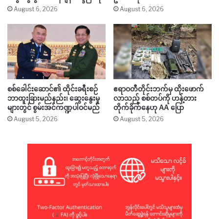
August 6, 2026
August 6, 2026
စစ်ခေါင်းဆောင်၏ ထိုင်းခရီးစဉ်
ဧရာဝတီတိုင်းဘက်မှ ထိုးဖောက်
ဘာထူးခြားမည်နည်း၊ ဆွေးနွေးမှု
လာသည့် စစ်တပ်ကို ဟန့်တား
များတွင် စွမ်းအင်ကဏ္ဍပါဝင်မည်
တိုက်ခိုက်နေဟု AA ပြော
August 5, 2026
August 5, 2026