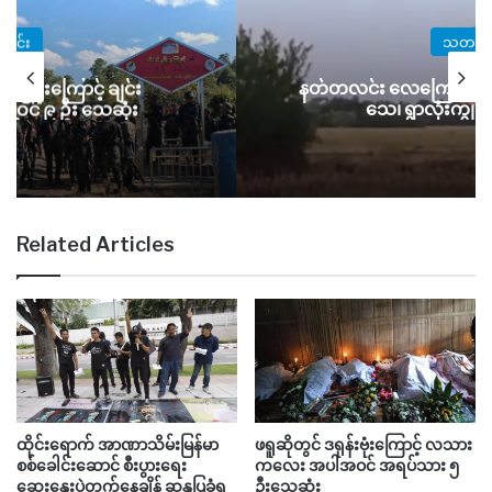
သတင်း
တ်တလင်း လေကြောင်းတိုက်ခိုက်ခံရမှု နှစ်ဦး
နှစ် 
သေ၊ ရွာလုံးကျွတ် မီးလောင်
ဟု သမု
Related Articles
ထိုင်းရောက် အာဏာသိမ်းမြန်မာ
ဖရူဆိုတွင် ဒရုန်းဗုံးကြောင့် လသား
စစ်ခေါင်းဆောင် စီးပွားရေး
ကလေး အပါအဝင် အရပ်သား ၅
ဆွေးနွေးပွဲတက်နေချိန် ဆန္ဒပြခံရ
ဦးသေဆုံး