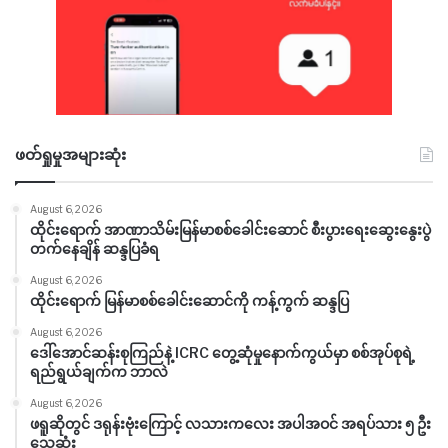
ဖတ်ရှုမှုအများဆုံး
August 6, 2026
ထိုင်းရောက် အာဏာသိမ်းမြန်မာစစ်ခေါင်းဆောင် စီးပွားရေးဆွေးနွေးပွဲ
တက်နေချိန် ဆန္ဒပြခံရ
August 6, 2026
ထိုင်းရောက် မြန်မာစစ်ခေါင်းဆောင်ကို ကန့်ကွက် ဆန္ဒပြ
August 6, 2026
ဒေါ်အောင်ဆန်းစုကြည်နဲ့ ICRC တွေ့ဆုံမှုနောက်ကွယ်မှာ စစ်အုပ်စုရဲ့
ရည်ရွယ်ချက်က ဘာလဲ
August 6, 2026
ဖရူဆိုတွင် ဒရုန်းဗုံးကြောင့် လသားကလေး အပါအဝင် အရပ်သား ၅ ဦး
သေဆုံး