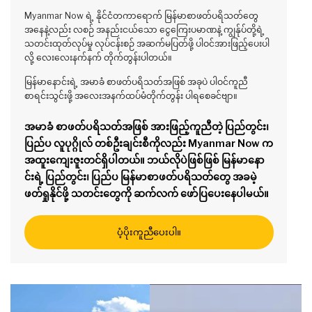
Myanmar Now ရဲ့ နိုင်ငံတကာရောက် မြန်မာစာဖတ်ပရိသတ်တွေ
အနေနဲ့လည်း လစဉ် အနည်းငယ်သော ငွေကြေးပမာဏနဲ့ ကျွန်ုပ်တို့ရဲ့
သတင်းထုတ်လုပ်မှု လုပ်ငန်းစဉ် အဆက်မပြတ်ဖို့ ပါဝင်အားဖြည့်ပေးပါ
လို့ လေးလေးနက်နက် တိုက်တွန်းပါတယ်။
မြန်မာနောင်းရဲ့ အမာခံ စာဖတ်ပရိသတ်အဖြစ် အခုပဲ ပါဝင်ကူညီ
စာရင်းသွင်းဖို့ အလေးအနက်ထပ်မံတိုက်တွန်း ပါရစေခင်ဗျာ။
အမာခံ စာဖတ်ပရိသတ်အဖြစ် အားဖြည့်ကူညီတဲ့ ပြည်တွင်း၊
ပြည်ပ လူပုဂ္ဂိုလ် တစ်ဦးချင်းစီကိုလည်း Myanmar Now က
အထူးကျေးဇူးတင်ရှိပါတယ်။ ဘယ်လိုပဲဖြစ်ဖြစ် မြန်မာနော
င်းရဲ့ ပြည်တွင်း၊ ပြည်ပ မြန်မာစာဖတ်ပရိသတ်တွေ အခမဲ့
ဖတ်ရှုနိုင်ဖို့ သတင်းတွေကို ဆက်လက် ဖော်ပြပေးနေပါမယ်။
ပံ့ပိုးကူညီပေးပါ။