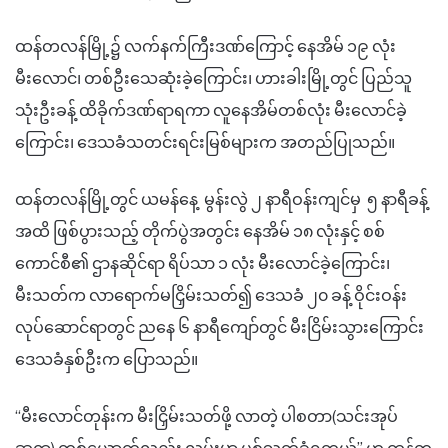
ထန်တလန်မြို့၌ လက်နက်ကြီးဒဏ်ကြောင့် နေအိမ် ၁၉ လုံး
မီးလောင်၊ တစ်ဦးသေဆုံးခဲ့ကြောင်း၊ ဟားခါးမြို့တွင် ပြည်သူ
သုံးဦးခန့် ထိခိုက်ဒဏ်ရာရကာ လူနေအိမ်တစ်လုံး မီးလောင်ခဲ့
ကြောင်း၊ ဒေသခံသတင်းရင်းမြစ်များက အတည်ပြုသည်။
ထန်တလန်မြို့တွင် ယမန်နေ့ မွန်းလွဲ ၂ နာရီဝန်းကျင်မှ ၅ နာရီခန့်
အထိ ဖြစ်ပွားသည့် တိုက်ပွဲအတွင်း နေအိမ် ၁၈ လုံးနှင့် စစ်
ကောင်စီ၏ ဌာနဆိုင်ရာ ရိပ်သာ ၁ လုံး မီးလောင်ခဲ့ကြောင်း၊
မီးသတ်က လာရောက်မငြှိမ်းသတ်၍ ဒေသခံ ၂၀ ခန့် ဝိုင်းဝန်း
လုပ်ဆောင်ရာတွင် ညနေ ၆ နာရီကျော်တွင် မီးငြိမ်းသွားကြောင်း
ဒေသခံနှစ်ဦးက ပြောသည်။
“မီးလောင်တုန်းက မီးငြှိမ်းသတ်ဖို့ လာတဲ့ ပါစတာ(သင်းအုပ်