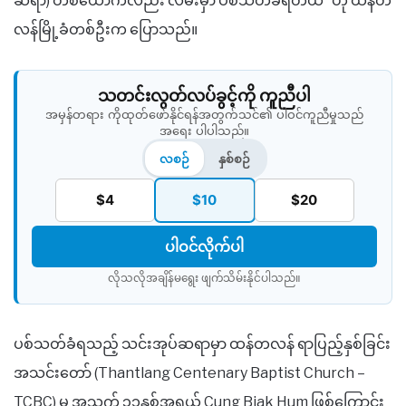
ဆရာ) တစ်ယောက်လည်း လမ်းမှာ ပစ်သတ်ခံရတယ်” ဟု ထန်တ
လန်မြို့ခံတစ်ဦးက ပြောသည်။
သတင်းလွတ်လပ်ခွင့်ကို ကူညီပါ
အမှန်တရား ကိုထုတ်ဖော်နိုင်ရန်အတွက်သင်၏ ပါဝင်ကူညီမှုသည်
အရေး ပါပါသည်။
လစဉ်
နှစ်စဉ်
$4
$10
$20
ပါဝင်လိုက်ပါ
လိုသလိုအချိန်မရွေး ဖျက်သိမ်းနိုင်ပါသည်။​
ပစ်သတ်ခံရသည့် သင်းအုပ်ဆရာမှာ ထန်တလန် ရာပြည့်နှစ်ခြင်း
အသင်းတော် (Thantlang Centenary Baptist Church –
TCBC) မှ အသက် ၃၁နှစ်အရွယ် Cung Biak Hum ဖြစ်ကြောင်း