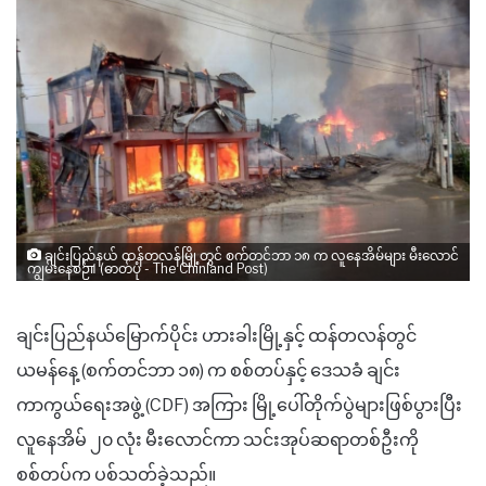
ချင်းပြည်နယ် ထန်တလန်မြို့တွင် စက်တင်ဘာ ၁၈ က လူနေအိမ်များ မီးလောင်
ကျွမ်းနေစဉ်။ (ဓာတ်ပုံ - The Chinland Post)
ချင်းပြည်နယ်မြောက်ပိုင်း ဟားခါးမြို့နှင့် ထန်တလန်တွင်
ယမန်နေ့ (စက်တင်ဘာ ၁၈) က စစ်တပ်နှင့် ဒေသခံ ချင်း
ကာကွယ်ရေးအဖွဲ့ (CDF) အကြား မြို့ပေါ်တိုက်ပွဲများဖြစ်ပွားပြီး
လူနေအိမ် ၂၀ လုံး မီးလောင်ကာ သင်းအုပ်ဆရာတစ်ဦးကို
စစ်တပ်က ပစ်သတ်ခဲ့သည်။