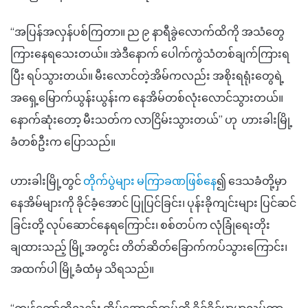
“အပြန်အလှန်ပစ်ကြတာ။ ည ၉ နာရီခွဲလောက်ထိကို အသံတွေ
ကြားနေရသေးတယ်။ အဲဒီနောက် ပေါက်ကွဲသံတစ်ချက်ကြားရ
ပြီး ရပ်သွားတယ်။ မီးလောင်တဲ့အိမ်ကလည်း အစိုးရရုံးတွေရဲ့
အရှေ့မြောက်ယွန်းယွန်းက နေအိမ်တစ်လုံးလောင်သွားတယ်။
နောက်ဆုံးတော့ မီးသတ်က လာငြိမ်းသွားတယ်” ဟု ဟားခါးမြို့
ခံတစ်ဦးက ပြောသည်။
ဟားခါးမြို့တွင်
တိုက်ပွဲများ မကြာခဏဖြစ်နေ
၍ ဒေသခံတို့မှာ
နေအိမ်များကို ခိုင်ခံ့အောင် ပြုပြင်ခြင်း၊ ပုန်းခိုကျင်းများ ပြင်ဆင်
ခြင်းတို့ လုပ်ဆောင်နေရကြောင်း၊ စစ်တပ်က လုံခြုံရေးတိုး
ချထားသည့် မြို့အတွင်း တိတ်ဆိတ်ခြောက်ကပ်သွားကြောင်း၊
အထက်ပါ မြို့ခံထံမှ သိရသည်။