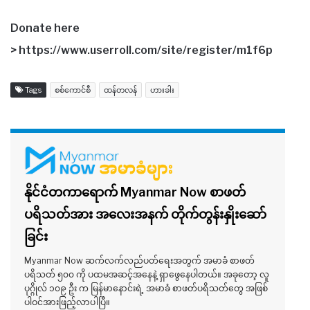
Donate here
> https://www.userroll.com/site/register/m1f6p
Tags
စစ်ကောင်စီ
ထန်တလန်
ဟားခါး
နိုင်ငံတကာရောက် Myanmar Now စာဖတ်
ပရိသတ်အား အလေးအနက် တိုက်တွန်းနှိုးဆော်
ခြင်း
Myanmar Now ဆက်လက်လည်ပတ်ရေးအတွက် အမာခံ စာဖတ်
ပရိသတ် ၅၀၀ ကို ပထမအဆင့်အနေနဲ့ ရှာဖွေနေပါတယ်။ အခုတော့ လူ
ပုဂ္ဂိုလ် ၁၀၉ ဦး က မြန်မာနောင်းရဲ့ အမာခံ စာဖတ်ပရိသတ်တွေ အဖြစ်
ပါဝင်အားဖြည့်လာပါပြီ။