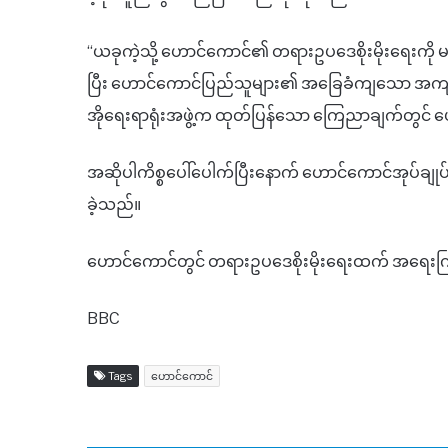
“ယခုကဲ့သို့ ဟောင်ကောင်၏ တရားဥပဒေစိုးမိုးရေးကို 
ပြီး ဟောင်ကောင်ပြည်သူများ၏ အခြေခံကျသော အကျိုး
အိုရေးရာရုံးအဖွဲ့က ထုတ်ပြန်သော ကြေညာချက်တွင် 
အဆိုပါကိစ္စပေါ်ပေါက်ပြီးနောက် ဟောင်ကောင်အုပ်ချုပ
ခဲ့သည်။
ဟောင်ကောင်တွင် တရားဥပဒေစိုးမိုးရေးထက် အရေးကြီး
BBC
Tags
ဟောင်ကောင်