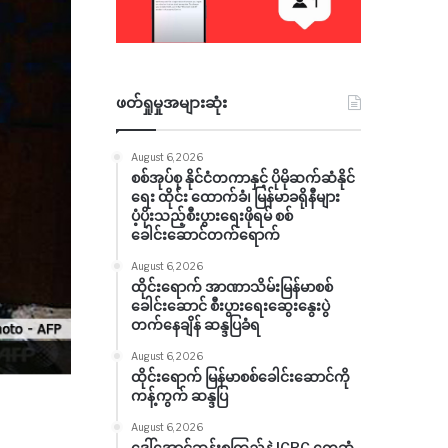
ဖတ်ရှုမှုအများဆုံး
August 6, 2026
စစ်အုပ်စု နိုင်ငံတကာနှင့် ပိုမိုဆက်ဆံနိုင်
ရေး ထိုင်း ထောက်ခံ၊ မြန်မာခရိုနီများ
ပံ့ပိုးသည့်စီးပွားရေးဖိုရမ် စစ်
ခေါင်းဆောင်တက်ရောက်
August 6, 2026
ထိုင်းရောက် အာဏာသိမ်းမြန်မာစစ်
ခေါင်းဆောင် စီးပွားရေးဆွေးနွေးပွဲ
တက်နေချိန် ဆန္ဒပြခံရ
August 6, 2026
ထိုင်းရောက် မြန်မာစစ်ခေါင်းဆောင်ကို
ကန့်ကွက် ဆန္ဒပြ
August 6, 2026
ဒေါ်အောင်ဆန်းစုကြည်နဲ့ ICRC တွေ့ဆုံ