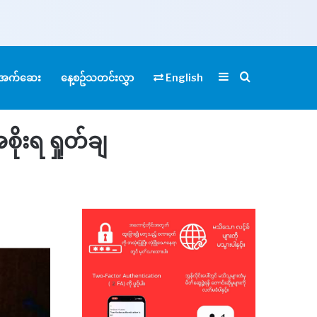
Sidebar
Search for
ုံအက်ဆေး
နေ့စဥ်သတင်းလွှာ
English
ိုးရ ရှုတ်ချ