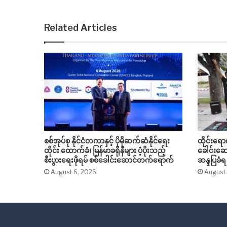
Related Articles
စစ်အုပ်စု နိုင်ငံတကာနှင့် ပိုမိုဆက်ဆံနိုင်ရေး
ထိုင်းရေ
ထိုင်း ထောက်ခံ၊ မြန်မာခရိုနီများ ပံ့ပိုးသည့်
ခေါင်းဆော
စီးပွားရေးဖိုရမ် စစ်ခေါင်းဆောင်တက်ရောက်
ဆန္ဒပြခံ
August 6, 2026
August