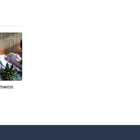
သားကလေး