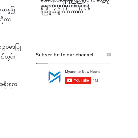
မှုနောက်ကွယ်မှာ စစ်အုပ်စုရဲ့
 ဆန္ဒပြ
ရည်ရွယ်ချက်က ဘာလဲ
ဆိုကာ
် ဥပဒေပြု
Subscribe to our channel
က်ယွင်း
်အစိုးရက