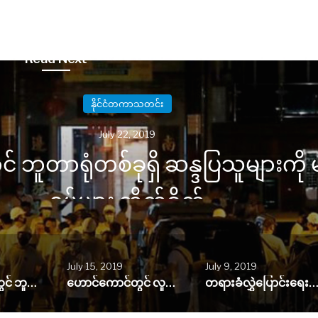
Read Next
နိုင်ငံတကာသတင်း
July 22, 2019
ာရုံတစ်ခုရှိ ဆန္ဒပြသူများကို မျက်န
စွပ်များ တိုက်ခိုက်
July 15, 2019
July 9, 2019
ဟောင်ကောင်တွင် ဘူတာရုံတစ်ခုရှိ ဆန္ဒပြသူများကို မျက်နှာဖုံးစွပ်များ တိုက်ခိုက်
ဟောင်ကောင်တွင် လူထောင်ပေါင်းများစွာ ထပ်မံဆန္ဒပြ
တရားခံလွှဲပြောင်းရေးဥပဒေကြမ်း ဖျက်သိမ်းလိုက်ပြီဟု ဟောင်ကောင်အုပ်ချုပ်ရေးမှူး ကြေညာ