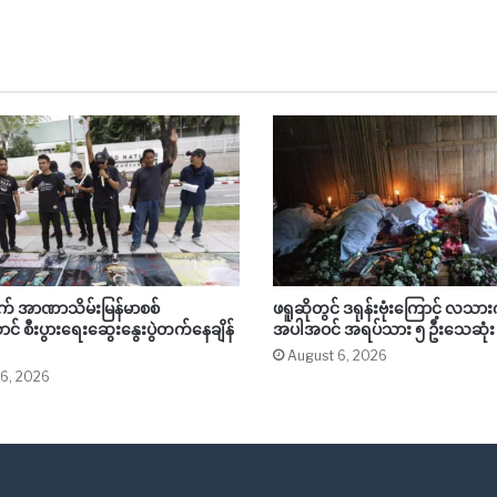
ာက် အာဏာသိမ်းမြန်မာစစ်
ဖရူဆိုတွင် ဒရုန်းဗုံးကြောင့် လ
င် စီးပွားရေးဆွေးနွေးပွဲတက်နေချိန်
အပါအဝင် အရပ်သား ၅ ဦးသေဆုံး
ရ
August 6, 2026
 6, 2026