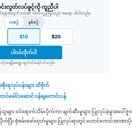
းလွတ်လပ်ခွင့်ကို ကူညီပါ
နိုင်ရန်အတွက်သင်၏ ပါဝင်ကူညီမှုသည် အရေး ပါပါသည်။
လစဉ်
နှစ်စဉ်
$10
$20
ပါဝင်လိုက်ပါ
လိုအချိန်မရွေး ဖျက်သိမ်းနိုင်ပါသည်။​
စိုးရလုပ်ငန်းများ ထိခိုက်
ကောင်ခေါင်းဆောင် ဝန်ချတောင်းပန်
ား ဝင်ရောက်သိမ်းပိုက်ကာ ဖျက်ဆီးမှုများ ပြုလုပ်ခဲ့မှုအပေါ် ဇူလ
ြီး စုံစမ်းဖော်ထုတ်မှုများ ပြုလုပ်ရာတွင် ဟောင်ကောင်အာဏာပိုင