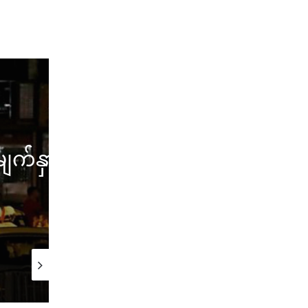
ှာဖုံး
ဟောင်ကောင်တွင် 
September 2, 2021
August 13, 2019
July 
ဟောင်ကောင် VPower ကုမ္ပဏီက လျှပ်စစ်မံကိန်းနှစ်ခုကို ရပ်ဆိုင်း
ဟောင်ကောင်ကို ချောက်ထဲ တွန်းမချရန် ဆန္ဒပြသူများကို အစိုးရခေါင်းဆောင် ကယ်ရီလမ် သတိပေး