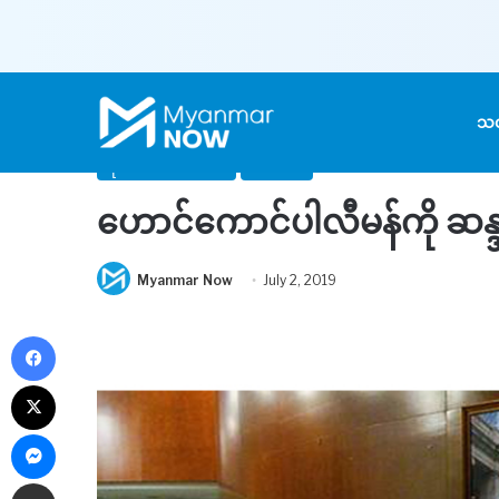
Home
/
သတင်း
/
နိုင်ငံတကာသတင်း
/
ဟောင်ကောင်ပါလီမန်ကို ဆ
သတ
နိုင်ငံတကာသတင်း
သတင်း
ဟောင်ကောင်ပါလီမန်ကို ဆန္ဒပြ
Myanmar Now
July 2, 2019
Facebook
X
Messenger
Share via Email