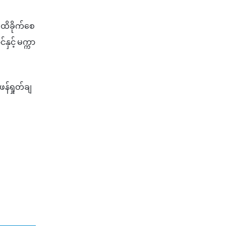
 ထိခိုက်စေ
င့် မက္ကာ
န်ရှုတ်ချ