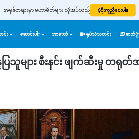
အမှန်တရားမှာ မဟာမိတ်များ လိုအပ်သည်
ပံ့ပိုးကူညီပေးပါ။
န္ဒပြသူများ စီးနင်း ဖျက်ဆီးမှု တရုတ်အစိုးရ ရှုတ်ချ
င်း
ဆောင်းပါး
အာဘော်
ရုပ်သံသတင်း
ဓာတ်ပ
သူများ စီးနင်း ဖျက်ဆီးမှု တရုတ်အစ