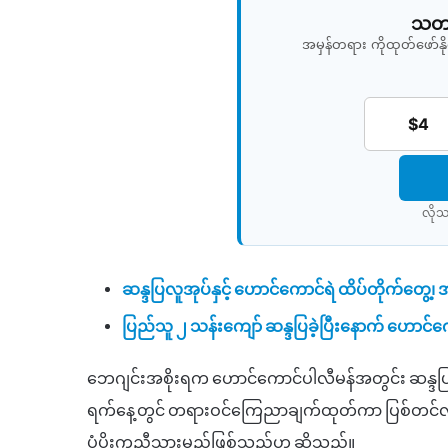
သတင်
အမှန်တရား ကိုထုတ်ဖော်
$4
လိုသ
ဆန္ဒပြလူအုပ်နှင့် ဟောင်ကောင်ရဲ ထိပ်တိုက်တွေ့၊ အ
ပြည်သူ ၂ သန်းကျော် ဆန္ဒပြခဲ့ပြီးနောက် ဟောင်
ဘေဂျင်းအစိုးရက ဟောင်ကောင်ပါလီမန်အတွင်း ဆန္ဒပြသူမျ
ရက်နေ့တွင် တရားဝင်ကြေညာချက်ထုတ်ကာ ပြစ်တင်လိုက်ပ
ပံ့ပိုးကူညီသွားမည်ဖြစ်သည်ဟု ဆိုသည်။