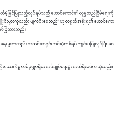
မထီမဲ့မြင်ပြုသည့်လုပ်ရပ်သည် ဟောင်ကောင်၏ လူမှုတည်ငြိမ်ရေးကို
စီးပွားကိုလည်း ပျက်စီးစေသည်” ဟု တရုတ်အစိုးရ၏ ဟောင်ကောင်နှ
ဖော်ပြထားသည်။
်ရေးမှူးကလည်း သတင်းစာရှင်းလင်းပွဲတစ်ရပ် ကျင်းပပြုလုပ်ပြီး ဝေဖ
သောကိစ္စ တစ်ခုမျှမရှိဟု အုပ်ချုပ်ရေးမှူး ကယ်ရီလမ်က ဆိုသည်။