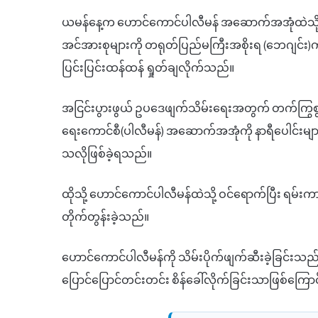
ယမန်နေ့က ဟောင်ကောင်ပါလီမန် အဆောက်အအုံထဲသို့ ဝင
အင်အားစုများကို တရုတ်ပြည်မကြီးအစိုးရ (ဘေဂျင်း)
ပြင်းပြင်းထန်ထန် ရှုတ်ချလိုက်သည်။
အငြင်းပွားဖွယ် ဥပဒေဖျက်သိမ်းရေးအတွက် တက်ကြွစွ
ရေးကောင်စီ(ပါလီမန်) အဆောက်အအုံကို နာရီပေါင်းများစွာ
သလိုဖြစ်ခဲ့ရသည်။
ထိုသို့ ဟောင်ကောင်ပါလီမန်ထဲသို့ ဝင်ရောက်ပြီး ရမ်းက
တိုက်တွန်းခဲ့သည်။
ဟောင်ကောင်ပါလီမန်ကို သိမ်းပိုက်ဖျက်ဆီးခဲ့ခြင်းသည် 
ပြောင်ပြောင်တင်းတင်း စိန်ခေါ်လိုက်ခြင်းသာဖြစ်ကြ