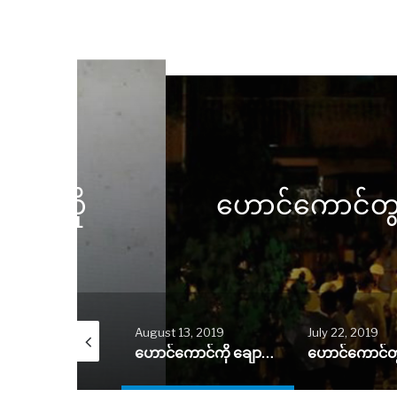
းကို
ဟောင်ကောင်တွင် ဘူတ
er 2, 2021
August 13, 2019
July 22, 2019
ဟောင်ကောင် VPower ကုမ္ပဏီက လျှပ်စစ်မံကိန်းနှစ်ခုကို ရပ်ဆိုင်း
ဟောင်ကောင်ကို ချောက်ထဲ တွန်းမချရန် ဆန္ဒပြသူများကို အစိုးရခေါင်းဆောင် ကယ်ရီလမ် သတိပေး