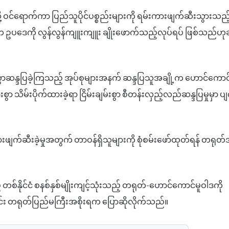
်ရောက်ကာ ပြည်သူပိုင်ပစ္စည်းများကို ရမ်းကားဖျက်ဆီးသွားသည့်
က ဥပဒေကို လွန်လွန်ကျူးကျူး ချိုးဖောက်သည့်လုပ်ရပ် ဖြစ်သည်ဟု
ာဆန္ဒပြခဲ့ကြသည့် အုပ်စုများအနက် ဆန္ဒပြသူအချို့က ဟောင်ကောင
 သိမ်းပိုက်ထားခဲ့ရာ ငြိမ်းချမ်းစွာ စီတန်းလှည့်လည်ဆန္ဒပြမှုမှာ ပျ
ားဖျက်ဆီးခဲ့မှုအတွက် တာဝန်ရှိသူများကို စုံစမ်းဖော်ထုတ်ရန် တရုတ
တစ်နိုင်ငံ စနစ်နှစ်မျိုးကျင့်သုံးသည့် တရုတ်-ဟောင်ကောင်မူဝါဒကို
ောင်း တရုတ်ပြည်မကြီးအစိုးရက ပြောဆိုလိုက်သည်။