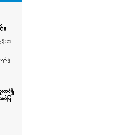
်း
၉ ဦး က
ုပ်မှု
းတင်ရှိ
ဖော်ပြ