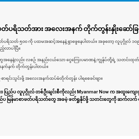
်ပရိသတ်အား အလေးအနက် တိုက်တွန်းနှိုးဆော်ခြင
တ် ၅၀၀ ကို ပထမအဆင့်အနေနဲ့ ရှာဖွေနေပါတယ်။ အခုတော့ လူပုဂ္ဂိုလ် ၁၀
ည့်လာပါပြီ။
အနေနဲ့လည်း လစဉ် အနည်းငယ်သော ငွေကြေးပမာဏနဲ့ ကျွန်ုပ်တို့ရဲ့ သတင်းထုတ်လ
ေးနက်နက် တိုက်တွန်းပါတယ်။
 စာရင်းသွင်းဖို့ အလေးအနက်ထပ်မံတိုက်တွန်း ပါရစေခင်ဗျာ။
၊ ပြည်ပ လူပုဂ္ဂိုလ် တစ်ဦးချင်းစီကိုလည်း Myanmar Now က အထူးကျေးဇူ
ပြည်ပ မြန်မာစာဖတ်ပရိသတ်တွေ အခမဲ့ ဖတ်ရှုနိုင်ဖို့ သတင်းတွေကို ဆက်လက် 