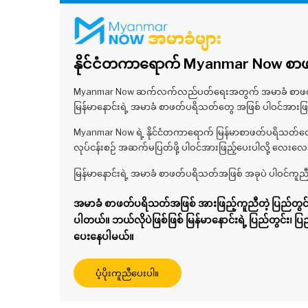
နိုင်ငံတကာရောက် Myanmar Now စာဖတ
Myanmar Now ဆက်လက်လည်ပတ်ရေးအတွက် အမာခံ စာဖတ်ပရိသ
မြန်မာနောင်းရဲ့ အမာခံ စာဖတ်ပရိသတ်တွေ အဖြစ် ပါဝင်အားဖြ
Myanmar Now ရဲ့ နိုင်ငံတကာရောက် မြန်မာစာဖတ်ပရိသတ်တွေ
လုပ်ငန်းစဉ် အဆက်မပြတ်ဖို့ ပါဝင်အားဖြည့်ပေးပါလို့ လေးလ
မြန်မာနောင်းရဲ့ အမာခံ စာဖတ်ပရိသတ်အဖြစ် အခုပဲ ပါဝင်ကူညီ
အမာခံ စာဖတ်ပရိသတ်အဖြစ် အားဖြည့်ကူညီတဲ့ ပြည်တွင်း
ပါတယ်။ ဘယ်လိုပဲဖြစ်ဖြစ် မြန်မာနောင်းရဲ့ ပြည်တွင်း၊ 
ပေးနေပါမယ်။
ပံ့ပိုးကူညီပေးပါ။