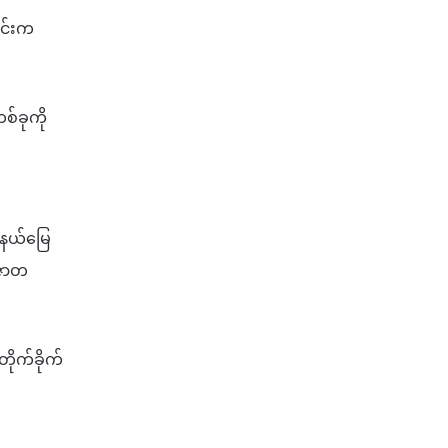
 ၎င်းက
စ်ခုကို
 နယ်မြေ
ံဇာတ
ိုက်ခိုက်