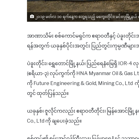
၂၀၁၉ မတ်လ ၁၀ ရက်နေ့က တွေ့ရသည့် မကွေးတိုင်း၊ မင်းလှမြို့နယ် ရေ
အာဏာသိမ်း စစ်ကောင်မရှင်က ဧရာဝတီနှင့် ပဲခူးတိုင်းအတွ
ရန်အတွက် ယခုနှစ်ပိုင်းအတွင်း ပြည်တွင်းကုမ္ပဏီများအ
ပဲခူးတိုင်း၊ ရွှေတောင်မြို့နယ်၊ ပြည်ရေနံမြေရှိ IOR-4 
(ဧရိယာ-၃) လုပ်ကွက်ကို HNA Myanmar Oil & Gas Ltd 
ကို Future Engineering & Gold, Mining Co., Ltd
တွင် ထုတ်ပြန်သည်။
ယခုနှစ်၊ ဇူလိုင်ကလည်း ဧရာဝတီတိုင်း၊ မြန်အောင်မြို
Co., Ltd ကို ချပေးခဲ့သည်။
စစ်တပ်၏ စွမ်းအင်ဝန်ကြီးဌာန၊ မြန်မာရေနံနှင့် သဘာဝဓာတ