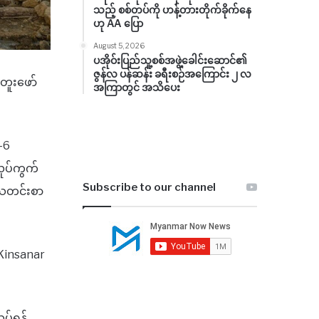
သည့် စစ်တပ်ကို ဟန့်တားတိုက်ခိုက်နေ
ဟု AA ပြော
August 5, 2026
ပအိုဝ်းပြည်သူ့စစ်အဖွဲ့ခေါင်းဆောင်၏
ဇွန်လ ပန်ဆန်း ခရီးစဉ်အကြောင်း ၂ လ
 တူးဖော်
အကြာတွင် အသိပေး
R-6
လုပ်ကွက်
Subscribe to our channel
်သတင်းစာ
 Kinsanar
ုပ်ရန်