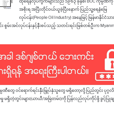
ထိုရေနံလုပ်ကွက်များသည် ၁၉၆၃ ခုနှစ်၊ BOC ကုမ္ပဏီကို 
အစိုးရ အပြီးတိုင်ဝယ်ယူခဲ့ပြီးနောက် ပြည်သူ့ရေနံမြေ
လုပ်ငန်း(People Oil Industry) အနေဖြင့် မြန်မာနိုင်ငံသာ
ာင်း စွမ်းအင်လုပ်ငန်းနှင့်နီးစပ်သည့် သတင်းရင်းမြစ်တစ်ဦးက Mya
ဏီတွေ ဝင်ရောက်ရင်းနှီးမြှုပ်နှံသူတွေ မရှိတော့လို့ ပြည်တွင်း ပုဂ္ဂ
ှု မရှိတဲ့တွင်းများ(ယာယီ/အမြဲတမ်း)ကို ပြန်လည်လုပ်ကိုင်ဖို့ ခွင့်ပြု