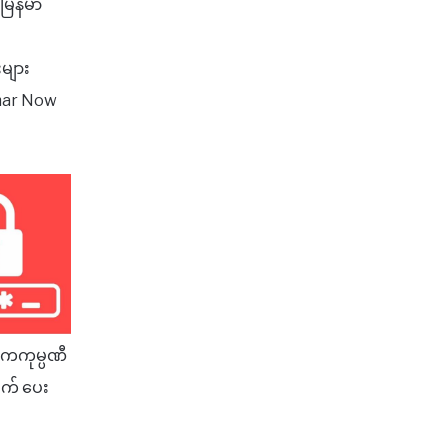
မြန်မာ
းများ
nmar Now
လိကကုမ္ပဏီ
ချက် ပေး