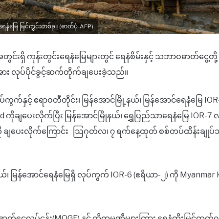
နံမြေ မြင်ကွင်းတစ်ခု။ (ဓာတ်ပုံ-AFP)
င်းရှိ ကုန်းတွင်းရေနံမြေများတွင် ရေနံစိမ်းနှင့် သဘာဝဓာတ်ငွေ့တို့
ား လုပ်ပိုင်ခွင့်ဆက်တိုက်ချပေးခဲ့သည်။
လုပ်ကွက်နှင့် ဧရာဝတီတိုင်း၊ မြန်အောင်မြို့နယ်၊ မြန်အောင်ရေနံမြေ IO
ကိုချပေးလိုက်ပြီး မြန်အောင်မြိုနယ်၊ ရွှေပြည်သာရေနံမြေ IOR-7 
 ကို ချပေးလိုက်ကြောင်း ဩဂုတ်လ၊ ၇ ရက်နေ့ထုတ် စစ်တပ်ထိန်းချုပ
့နယ်၊ မြန်အောင်ရေနံမြေရှိ လုပ်ကွက် IOR-6 (ဧရိယာ-၂) ကို Myanmar
်ငွေ့လုပ်ငန်း(MOGE) နှင့် ထိုကုမ္ပဏီများကြား ရေနံတိုးမြှင့်ထုတ်လ