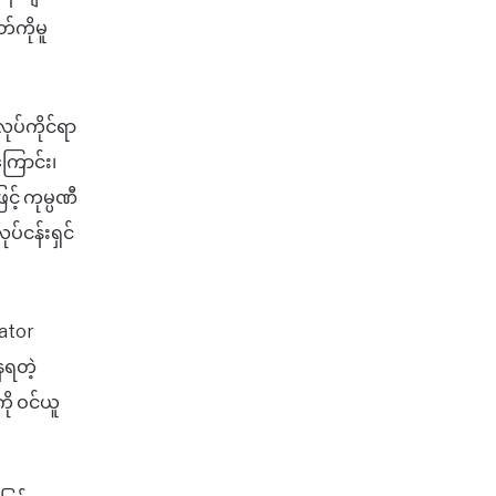
်ကိုမူ
ုပ်ကိုင်ရာ
ကြောင်း၊
င့် ကုမ္ပဏီ
်ငန်းရှင်
ator
ေရတဲ့
ု ဝင်ယူ