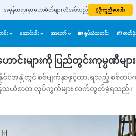
အမှန်တရားမှာ မဟာမိတ်များ လိုအပ်သည်
ပံ့ပိုးကူညီပေးပါ။
ြည်တွင်းကုမ္ပဏီများ လုပ်ကိုင်ခွင့်ရ
င်း
ဆောင်းပါး
အာဘော်
ရုပ်သံသတင်း
ဓာတ်ပ
းဟောင်းများကို ပြည်တွင်းကုမ္ပဏီများ 
ငံအနှံ့တွင် စစ်မျက်နှာဖွင့်ထားရသည့် စစ်တပ်က ၎
ဖိုးတန်သယံဇာတ လုပ်ကွက်များ လက်လွတ်ခဲ့ရသည်။