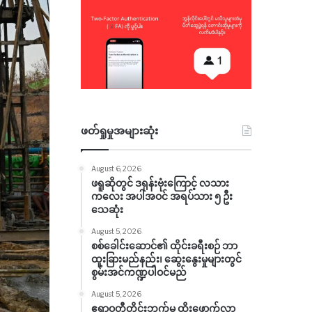
ဖတ်ရှုမှုအများဆုံး
August 6, 2026
ဖရူဆိုတွင် ဒရုန်းဗုံးကြောင့် လသား
ကလေး အပါအဝင် အရပ်သား ၅ ဦး
သေဆုံး
August 5, 2026
စစ်ခေါင်းဆောင်၏ ထိုင်းခရီးစဉ် ဘာ
ထူးခြားမည်နည်း၊ ဆွေးနွေးမှုများတွင်
စွမ်းအင်ကဏ္ဍပါဝင်မည်
August 5, 2026
ဧရာဝတီတိုင်းဘက်မှ ထိုးဖောက်လာ