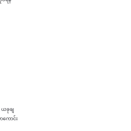
ီး ယခုချ
အလာကောင်း