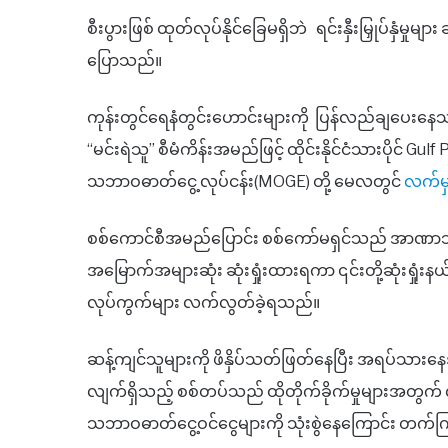
စီးပွားဖြစ် ထုတ်လုပ်နိုင်ခြေမရှိဘဲ ရင်းနှီးမြှုပ်နှံမ
ပြောသည်။
ကုန်းတွင်ရေနံတွင်းဟောင်းများကို ပြန်လည်ချပေးနေသလ
“မင်းရဲသူ” စီမံကိန်းအမည်ဖြင့် ထိုင်းနိုင်ငံသားပိုင် Gu
သဘာဝဓာတ်ငွေ့ လုပ်ငန်း(MOGE) တို့ မေလတွင်
လက်မှ
စစ်ကောင်စီအမည်ပြောင်း စစ်ကော်မရှင်သည် အာဏာသိမ်း 
အမြောက်အများဆုံး ဆုံးရှုံးထားရကာ ၎င်းတို့ဆုံးရှုံးန
လုပ်ကွက်များ လက်လွတ်ခဲ့ရသည်။
ဆန့်ကျင်သူများကို ဖိနှိပ်သတ်ဖြတ်နေပြီး အရပ်သားနေအိ
လျက်ရှိသည့် စစ်တပ်သည် ထိုတိုက်ခိုက်မှုများအတွက်
သဘာဝဓာတ်ငွေ့ဝင်ငွေများကို သုံးစွဲနေကြောင်း တက