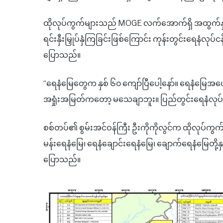
ထိုလုပ်ကွက်များသည် MOGE လက်အောက်ရှိ အထွက်နှုန်
ရင်းနှီးမြှုပ်နှံကြခြင်းဖြစ်ကြောင်း ကုန်းတွင်းရေနံလု
ပြောသည်။
“ရေနံမြေတွေက နှစ် ၆၀ ကျော်ပြီပေါ့နော်။ ရေနံမြေအ
အရှုံးအမြတ်ကတော့ မသေချာဘူး။ ပြည်တွင်းရေနံလုပ်ငန်
စစ်တပ်၏ စွမ်းအင်ဝန်ကြီး ဦးကိုကိုလွင်က ထိုလုပ
မန်းရေနံမြေ၊ ရေနံချောင်းရေနံမြေ၊ ချောက်ရေနံမြေတို့နှ
ပြောသည်။