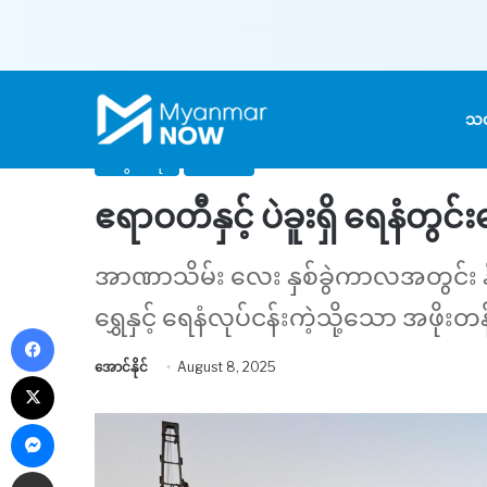
Home
/
သတင်း
/
ဧရာဝတီနှင့် ပဲခူးရှိ ရေနံတွင်းဟောင်းများကို ပ
သတ
စီးပွားရေး
သတင်း
ဧရာဝတီနှင့် ပဲခူးရှိ ရေနံတွင်
အာဏာသိမ်း လေး နှစ်ခွဲကာလအတွင်း နိုင်
ရွှေနှင့် ရေနံလုပ်ငန်းကဲ့သို့သော အ
Facebook
အောင်နိုင်
August 8, 2025
X
Messenger
Share via Email