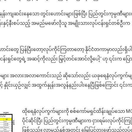
းကျဆင်းနေသော တွင်းဟောင်းများဖြစ်ပြီး ပြည်တွင်းကုမ္ပဏီများက 
ပ်ငန်းနှင့်နီးစပ်သည့် အမည်မဖော်လိုသူ အမျိုးသားလုပ်ငန်းရှင်တစ်ဦးက
ဟောင်းတွေ ပြန်ပြီးတော့လုပ်ကိုင်ကြတာတော့ နိုင်ငံတကာမှာလည်းရှိ
းရှင်တွေရဲ့ အဆင့်ကိုလည်း မြှင့်တင်အောင်လို့ပေါ့” ဟု ၎င်းက ပြ
်ကွက်များ အလားအလာကောင်းသည် ဆိုသော်လည်း ယခုရေနံလုပ်ကွက်
င့် နှိုင်းယှဉ်လျှင် အထွက်နှုန်းအလွန်နည်းပါးနေပြီဖြစ်ကြောင်း ၎င်း
ထိုရေနံလုပ်ကွက်များကို စစ်ကော်မရှင်ထိန်းချုပ်သော
ပိုင်ဆိုင်ပြီး ပြည်တွင်းကုမ္ပဏီများက ငှားရမ်းလုပ်ကိုင်ကြခ
ဖြစ်သည်။ လာမည့်နှစ်အတွင်း မြေပြင်တူးဖော်သည့်လုပ်င