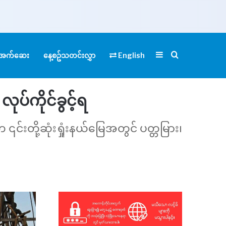
Sidebar
Search for
ုံအက်ဆေး
နေ့စဥ်သတင်းလွှာ
English
လုပ်ကိုင်ခွင့်ရ
င်းတို့ဆုံးရှုံးနယ်မြေအတွင် ပတ္တမြား၊