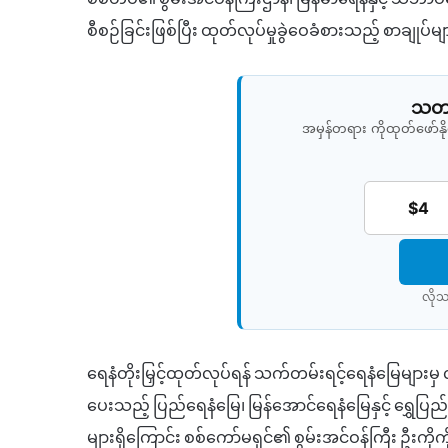
စီစဉ်ခြင်းဖြစ်ပြီး ထုတ်လုပ်မှုခွဲဝေခံစားသည့် စာချု
သတင်
အမှန်တရား ကိုထုတ်ဖော်
$4
လိုသ
ရေနံတိုးမြှင့်ထုတ်လုပ်ရန် သက်တမ်းရင့်ရေနံမြေများမှ လ
ပေးသည့် ပြည်ရေနံမြေ၊ မြန်အောင်ရေနံမြေနှင့် ရွှေပ
များရှိကြောင်း စစ်ကော်မရှင်၏ စွမ်းအင်ဝန်ကြီး ဦးကိ