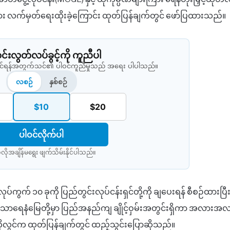
ပ်များ လက်မှတ်ရေးထိုးခဲ့ကြောင်း ထုတ်ပြန်ချက်တွင် ဖော်ပြထားသည်။
းလွတ်လပ်ခွင့်ကို ကူညီပါ
နိုင်ရန်အတွက်သင်၏ ပါဝင်ကူညီမှုသည် အရေး ပါပါသည်။
လစဉ်
နှစ်စဉ်
$10
$20
ပါဝင်လိုက်ပါ
လိုအချိန်မရွေး ဖျက်သိမ်းနိုင်ပါသည်။​
ုပ်ကွက် ၁၀ ခုကို ပြည်တွင်းလုပ်ငန်းရှင်တို့ကို ချပေးရန် စီစဉ်ထားပြ
ြည်သာရေနံမြေတို့မှာ ပြည်အနည်ကျ ချိုင့်ဝှမ်းအတွင်းရှိကာ အလား
ုကိုလွင်က ထုတ်ပြန်ချက်တွင် ထည့်သွင်းပြောဆိုသည်။