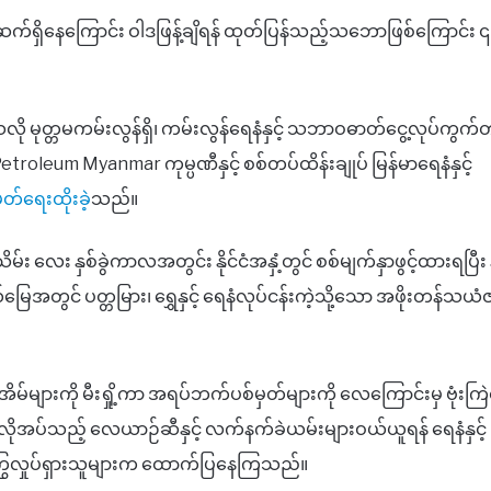
ှုများ ဆက်ရှိနေကြောင်း ဝါဒဖြန့်ချိရန် ထုတ်ပြန်သည့်သဘောဖြစ်ကြောင်း
ို မုတ္တမကမ်းလွန်ရှိ၊ ကမ်းလွန်ရေနံနှင့် သဘာဝဓာတ်ငွေ့လုပ်ကွက်တ
lf Petroleum Myanmar ကုမ္ပဏီနှင့် စစ်တပ်ထိန်းချုပ် မြန်မာရေနံနှင့်
တ်ရေးထိုးခဲ့
သည်။
လေး နှစ်ခွဲကာလအတွင်း နိုင်ငံအနှံ့တွင် စစ်မျက်နှာဖွင့်ထားရပြီး
ယ်မြေအတွင် ပတ္တမြား၊ ရွှေနှင့် ရေနံလုပ်ငန်းကဲ့သို့သော အဖိုးတန်သယ
မ်များကို မီးရှို့ကာ အရပ်ဘက်ပစ်မှတ်များကို လေကြောင်းမှ ဗုံးကြဲတ
 လိုအပ်သည့် လေယာဉ်ဆီနှင့် လက်နက်ခဲယမ်းများဝယ်ယူရန် ရေနံနှင့်
်ကြွလှုပ်ရှားသူများက ထောက်ပြနေကြသည်။