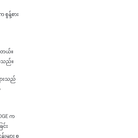
စွန့်စား
ပါတယ်။
ောသည်။
များသည်
က
 MOGE က
ြင်း
န်းများ စ