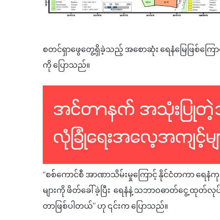
စတင်ရှာဖွေတွေ့ရှိခဲ့သည့် အစောဆုံး ရေနံမြေဖြစ်ကြေ
ကို ပြောသည်။
“စစ်ကောင်စီ အာဏာသိမ်းမှုကြောင့် နိုင်ငံတကာ ရေနံကုမ္ပ
များကို ဖိတ်ခေါ်ခဲ့ပြီး ရေနံနဲ့ သဘာဝဓာတ်ငွေ့ ထုတ်လုပ်မ
တာဖြစ်ပါတယ်” ဟု ၎င်းက ပြောသည်။