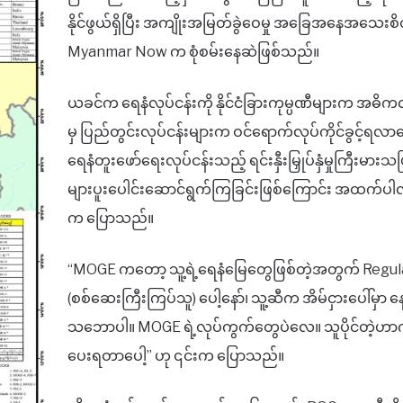
နိုင်ဖွယ်ရှိပြီး အကျိုးအမြတ်ခွဲဝေမှု အခြေအနေအသေးစိတ
Myanmar Now က စုံစမ်းနေဆဲဖြစ်သည်။
ယခင်က ရေနံလုပ်ငန်းကို နိုင်ငံခြားကုမ္ပဏီများက အဓိကလ
မှ ပြည်တွင်းလုပ်ငန်းများက ဝင်ရောက်လုပ်ကိုင်ခွင့်ရလာ
ရေနံတူးဖော်ရေးလုပ်ငန်းသည့် ရင်းနှီးမြှုပ်နှံမှုကြီးမားသဖြ
များပူးပေါင်းဆောင်ရွက်ကြခြင်းဖြစ်ကြောင်း အထက်ပါလုပ
က ပြောသည်။
“MOGE ကတော့ သူ့ရဲ့ရေနံမြေတွေဖြစ်တဲ့အတွက် Regul
(စစ်ဆေးကြီးကြပ်သူ) ပေါ့နော်၊ သူ့ဆီက အိမ်ငှားပေါ်မှာ န
သဘောပါ။ MOGE ရဲ့လုပ်ကွက်တွေပဲလေ။ သူပိုင်တဲ့ဟာကိ
ပေးရတာပေါ့” ဟု ၎င်းက ပြောသည်။