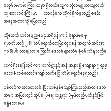
မလှမ်းမကမ်း ကြားထဲမှာ ရှိတယ်။ သူက လုံးဝဗျူဟာကျတယ်”
ဟု ဆားလင်းကြီး SSTF တာဝန်ခံက တိုက်ခိုက်ခဲ့သည့် စခန်း
အနေအထားကို ပြောသည်။
ထို့နောက် ယင်းနေ့ ညနေ ၄ နာရီဝန်းကျင် မုံရွာနမခ မှ
ရဟတ်ယာဉ် ၂ စီး ထပ်ရောက်လာပြီး ထိုစခန်းအတွက် အင်အား
၅၀ နီးပါး လာချသွားကြောင်း ဒေသခံများထံမှ စုံစမ်းသိရသည်။
လက်ရှိအချိန်တွင် ကျားတက်ရွာနှင့် အနီးအနားရှိ ကျေးရွာ ၅ ရွာမှ
ဒေသခံ တစ်ထောင်ကျော် ထွက်ပြေးတိမ်းရှောင်နေရသည်။
စစ်တပ်က အာဏာသိမ်းပြီး တစ်နှစ်ကျော်ကြာသည်အထိ ဒေသ
အများအပြားတွင် အုပ်ချုပ်ရေးယန္တရား ပုံမှန်လည်ပတ်နိုင်ခြင်း
မရှိသေးပေ။