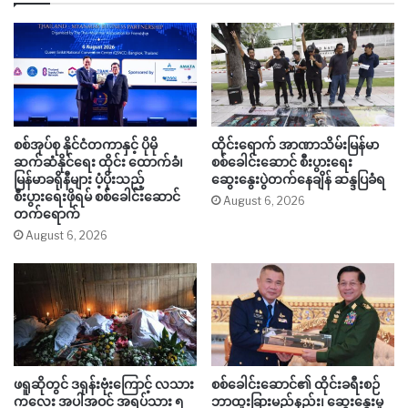
စစ်အုပ်စု နိုင်ငံတကာနှင့် ပိုမို
ထိုင်းရောက် အာဏာသိမ်းမြန်မာ
ဆက်ဆံနိုင်ရေး ထိုင်း ထောက်ခံ၊
စစ်ခေါင်းဆောင် စီးပွားရေး
မြန်မာခရိုနီများ ပံ့ပိုးသည့်
ဆွေးနွေးပွဲတက်နေချိန် ဆန္ဒပြခံရ
စီးပွားရေးဖိုရမ် စစ်ခေါင်းဆောင်
August 6, 2026
တက်ရောက်
August 6, 2026
ဖရူဆိုတွင် ဒရုန်းဗုံးကြောင့် လသား
စစ်ခေါင်းဆောင်၏ ထိုင်းခရီးစဉ်
ကလေး အပါအဝင် အရပ်သား ၅
ဘာထူးခြားမည်နည်း၊ ဆွေးနွေးမှု