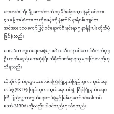
ဆားလင်းကြီးမြို့တောင်ဘက် ၁၃ မိုင်ခန့်အကွာ ရဲနှင့် စစ်သား
၄၀ ခန့် တပ်စွဲထားရာ ထိုစခန်းကို နံနက် ၆ နာရီဝန်းကျင်က
အင်အား ၁၀၀ ကျော်ဖြင့် ဝင်ရောက်စီးနင်းရာ ၅ နာရီနီးပါး တိုက်ပွဲ
ဖြစ်ခဲ့သည်။
ဒေသခံကာကွယ်ရေးအဖွဲ့များ၏ အဆိုအရ စစ်ကောင်စီဘက်မှ ၄
ဦး ထက်မနည်း သေဆုံးပြီး ထိခိုက်ဒဏ်ရာရသူ များပြားသည်ဟု
သိရသည်။
ထိုတိုက်ခိုက်မှုတွင် ဆားလင်းကြီးမြို့နယ်ပြည်သူ့ကာကွယ်ရေး
တပ်ဖွဲ့ (SSTF)၊ ပြည်သူ့ကာကွယ်ရေးတပ်ဖွဲ့ -မြိုင်မြို့နယ်၊ ရေစ
ကြိုပြည်သူ့ကာကွယ်ရေးတပ်ဖွဲ့နှင့် မြန်မာ့တော်ဝင်နဂါးတပ်
တော် (MRDA) တို့လည်း ပါဝင်သည်ဟု သိရသည်။