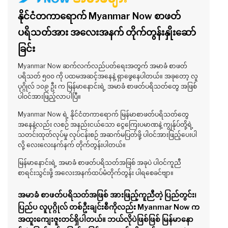
နိုင်ငံတကာရောက် Myanmar Now စာဖတ်
ပရိသတ်အား အလေးအနက် တိုက်တွန်းနှိုးဆော်
ခြင်း
Myanmar Now ဆက်လက်လည်ပတ်ရေးအတွက် အမာခံ စာဖတ်
ပရိသတ် ၅၀၀ ကို ပထမအဆင့်အနေနဲ့ ရှာဖွေနေပါတယ်။ အခုတော့ လူ
ပုဂ္ဂိုလ် ၁၀၉ ဦး က မြန်မာနောင်းရဲ့ အမာခံ စာဖတ်ပရိသတ်တွေ အဖြစ်
ပါဝင်အားဖြည့်လာပါပြီ။
Myanmar Now ရဲ့ နိုင်ငံတကာရောက် မြန်မာစာဖတ်ပရိသတ်တွေ
အနေနဲ့လည်း လစဉ် အနည်းငယ်သော ငွေကြေးပမာဏနဲ့ ကျွန်ုပ်တို့ရဲ့
သတင်းထုတ်လုပ်မှု လုပ်ငန်းစဉ် အဆက်မပြတ်ဖို့ ပါဝင်အားဖြည့်ပေးပါ
လို့ လေးလေးနက်နက် တိုက်တွန်းပါတယ်။
မြန်မာနောင်းရဲ့ အမာခံ စာဖတ်ပရိသတ်အဖြစ် အခုပဲ ပါဝင်ကူညီ
စာရင်းသွင်းဖို့ အလေးအနက်ထပ်မံတိုက်တွန်း ပါရစေခင်ဗျာ။
အမာခံ စာဖတ်ပရိသတ်အဖြစ် အားဖြည့်ကူညီတဲ့ ပြည်တွင်း၊
ပြည်ပ လူပုဂ္ဂိုလ် တစ်ဦးချင်းစီကိုလည်း Myanmar Now က
အထူးကျေးဇူးတင်ရှိပါတယ်။ ဘယ်လိုပဲဖြစ်ဖြစ် မြန်မာနော