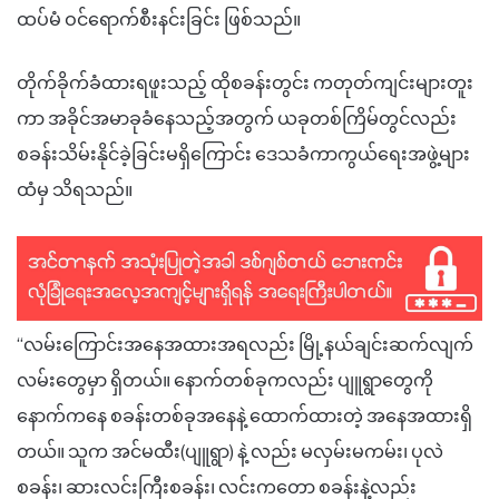
ထပ်မံ ဝင်ရောက်စီးနင်းခြင်း ဖြစ်သည်။
တိုက်ခိုက်ခံထားရဖူးသည့် ထိုစခန်းတွင်း ကတုတ်ကျင်းများတူး
ကာ အခိုင်အမာခုခံနေသည့်အတွက် ယခုတစ်ကြိမ်တွင်လည်း
စခန်းသိမ်းနိုင်ခဲ့ခြင်းမရှိကြောင်း ဒေသခံကာကွယ်ရေးအဖွဲ့များ
ထံမှ သိရသည်။
“လမ်းကြောင်းအနေအထားအရလည်း မြို့နယ်ချင်းဆက်လျက်
လမ်းတွေမှာ ရှိတယ်။ နောက်တစ်ခုကလည်း ပျူရွာတွေကို
နောက်ကနေ စခန်းတစ်ခုအနေနဲ့ ထောက်ထားတဲ့ အနေအထားရှိ
တယ်။ သူက အင်မထီး(ပျူရွာ) နဲ့ လည်း မလှမ်းမကမ်း၊ ပုလဲ
စခန်း၊ ဆားလင်းကြီးစခန်း၊ လင်းကတော စခန်းနဲ့လည်း