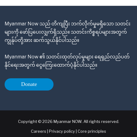
Myanmar Now သည် တိကျပြီး ဘက်လိုက်မှုမရှိသော သတင်း
များကို ဖော်ပြပေးလျှက်ရှိသည်။ သတင်းကိစ္စရပ်များအတွက်
ကျွန်ုပ်တို့အား ဆက်သွယ်နိုင်ပါသည်။
Myanmar Now ၏ သတင်းထုတ်လုပ်မှုများ ရေရှည်လည်ပတ်
နိုင်ရေးအတွက် ငွေကြေးထောက်ပံ့နိုင်ပါသည်။
Donate
Copyright © 2026 Myanmar NOW. All rights reserved.
Careers
|
Privacy policy
|
Core principles