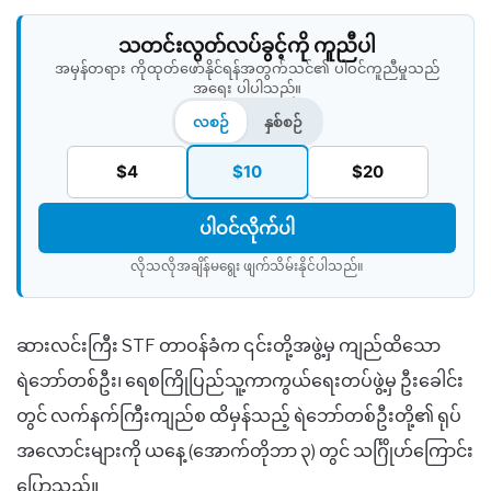
သတင်းလွတ်လပ်ခွင့်ကို ကူညီပါ
အမှန်တရား ကိုထုတ်ဖော်နိုင်ရန်အတွက်သင်၏ ပါဝင်ကူညီမှုသည်
အရေး ပါပါသည်။
လစဉ်
နှစ်စဉ်
$4
$10
$20
ပါဝင်လိုက်ပါ
လိုသလိုအချိန်မရွေး ဖျက်သိမ်းနိုင်ပါသည်။​
ဆားလင်းကြီး STF တာဝန်ခံက ၎င်းတို့အဖွဲ့မှ ကျည်ထိသော
ရဲဘော်တစ်ဦး၊ ရေစကြိုပြည်သူ့ကာကွယ်ရေးတပ်ဖွဲ့မှ ဦးခေါင်း
တွင် လက်နက်ကြီးကျည်စ ထိမှန်သည့် ရဲဘော်တစ်ဦးတို့၏ ရုပ်
အလောင်းများကို ယနေ့ (အောက်တိုဘာ ၃) တွင် သင်္ဂြိုဟ်ကြောင်း
ပြောသည်။