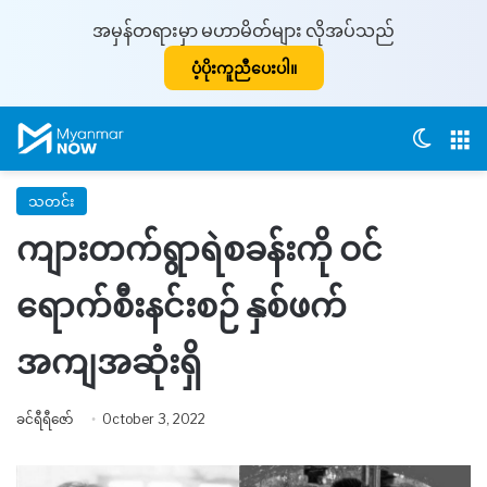
အမှန်တရားမှာ မဟာမိတ်များ လိုအပ်သည်
ပံ့ပိုးကူညီပေးပါ။
Switch
M
သတင်း
ကျားတက်ရွာရဲစခန်းကို ဝင်
ရောက်စီးနင်းစဉ် နှစ်ဖက်
အကျအဆုံးရှိ
ခင်ရီရီဇော်
October 3, 2022