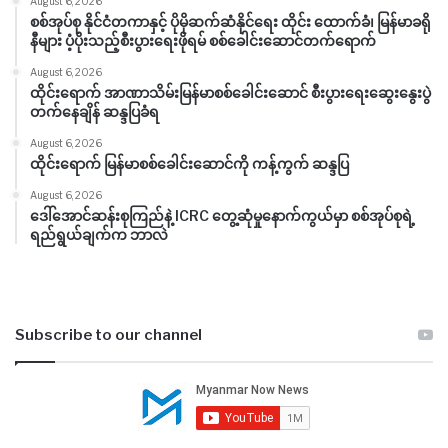
August 6, 2026
စစ်အုပ်စု နိုင်ငံတကာနှင့် ပိုမိုဆက်ဆံနိုင်ရေး ထိုင်း ထောက်ခံ၊ မြန်မာခရို
နီများ ပံ့ပိုးသည့်စီးပွားရေးဖိုရမ် စစ်ခေါင်းဆောင်တက်ရောက်
August 6, 2026
ထိုင်းရောက် အာဏာသိမ်းမြန်မာစစ်ခေါင်းဆောင် စီးပွားရေးဆွေးနွေးပွဲ
တက်နေချိန် ဆန္ဒပြခံရ
August 6, 2026
ထိုင်းရောက် မြန်မာစစ်ခေါင်းဆောင်ကို ကန့်ကွက် ဆန္ဒပြ
August 6, 2026
ဒေါ်အောင်ဆန်းစုကြည်နဲ့ ICRC တွေ့ဆုံမှုနောက်ကွယ်မှာ စစ်အုပ်စုရဲ့
ရည်ရွယ်ချက်က ဘာလဲ
Subscribe to our channel