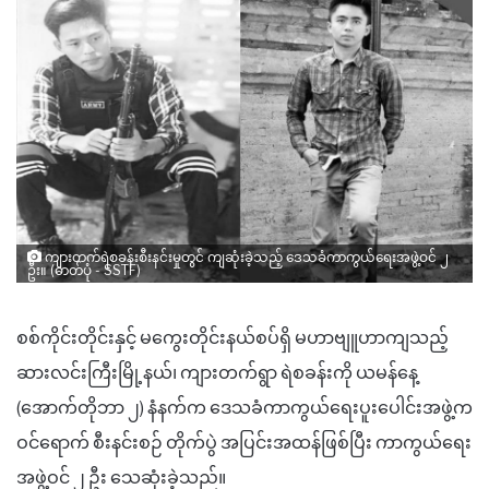
ကျားတက်ရဲစခန်းစီးနင်းမှုတွင် ကျဆုံးခဲ့သည့် ဒေသခံကာကွယ်ရေးအဖွဲ့ဝင် ၂
ဦး။ (ဓာတ်ပုံ - SSTF)
စစ်ကိုင်းတိုင်းနှင့် မကွေးတိုင်းနယ်စပ်ရှိ မဟာဗျူဟာကျသည့်
ဆားလင်းကြီးမြို့နယ်၊ ကျားတက်ရွာ ရဲစခန်းကို ယမန်နေ့
(အောက်တိုဘာ ၂) နံနက်က ဒေသခံကာကွယ်ရေးပူးပေါင်းအဖွဲ့က
ဝင်ရောက် စီးနင်းစဉ် တိုက်ပွဲ အပြင်းအထန်ဖြစ်ပြီး ကာကွယ်ရေး
အဖွဲ့ဝင် ၂ ဦး သေဆုံးခဲ့သည်။