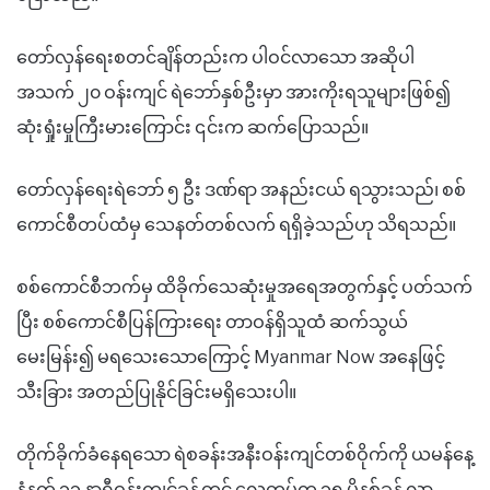
တော်လှန်ရေးစတင်ချိန်တည်းက ပါဝင်လာသော အဆိုပါ
အသက် ၂၀ ဝန်းကျင် ရဲဘော်နှစ်ဦးမှာ အားကိုးရသူများဖြစ်၍
ဆုံးရှုံးမှုကြီးမားကြောင်း ၎င်းက ဆက်ပြောသည်။
တော်လှန်ရေးရဲဘော် ၅ ဦး ဒဏ်ရာ အနည်းငယ် ရသွားသည်၊ စစ်
ကောင်စီတပ်ထံမှ သေနတ်တစ်လက် ရရှိခဲ့သည်ဟု သိရသည်။
စစ်ကောင်စီဘက်မှ ထိခိုက်သေဆုံးမှုအရေအတွက်နှင့် ပတ်သက်
ပြီး စစ်ကောင်စီပြန်ကြားရေး တာဝန်ရှိသူထံ ဆက်သွယ်
မေးမြန်း၍ မရသေးသောကြောင့် Myanmar Now အနေဖြင့်
သီးခြား အတည်ပြုနိုင်ခြင်းမရှိသေးပါ။
တိုက်ခိုက်ခံနေရသော ရဲစခန်းအနီးဝန်းကျင်တစ်ဝိုက်ကို ယမန်နေ့
နံနက် ၁၁ နာရီဝန်းကျင်ခန့်တွင် လေတပ်က ၁၅ မိနစ်ခန့် လာ