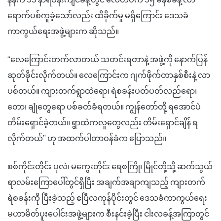
ရောက်ပစ်ကူခဲ့သော်လည်း ထိခိုက်မှု မရှိကြောင်း ဒေသခံ
ကာကွယ်ရေးအဖွဲ့များက ဆိုသည်။
“လေကြောင်းတက်လာတယ် သတင်းရတာနဲ့ အဖွဲ့ကို နောက်ပြန်
ဆုတ်ခိုင်းလိုက်တယ်။ လေကြောင်းက ဂျက်ဖိုက်တာနှစ်စီးနဲ့ လာ
ပစ်တယ်။ ကျားတက်ရွာထဲရော၊ ရဲစခန်းပတ်ပတ်လည်ရော၊
တော၊ ချုံတွေရော ပစ်ခတ်ခံရတယ်။ ကျွန်တော်တို့ ရအောင်ပဲ
တိမ်းရှောင်ခဲ့တယ်။ ရွာထဲကလူတွေလည်း တိမ်းရှောင်ချိန် ရ
လိုက်တယ်” ဟု အထက်ပါတာဝန်ခံက ပြောသည်။
စစ်ကိုင်းတိုင်း ပုလဲ၊ မကွေးတိုင်း ရေစကြို၊ မြိုင်တို့သို့ ဆက်သွယ်
ရာလမ်းကြောပေါ်တွင်ရှိပြီး အချက်အချာကျသည့် ကျားတက်
ရဲစခန်းကို ပြီးခဲ့သည့် ဧပြီလကုန်ပိုင်းတွင် ဒေသခံကာကွယ်ရေး
မဟာမိတ်ပူးပေါင်းအဖွဲ့များက စီးနင်းခဲ့ပြီး ငါးလခန့်အကြာတွင်