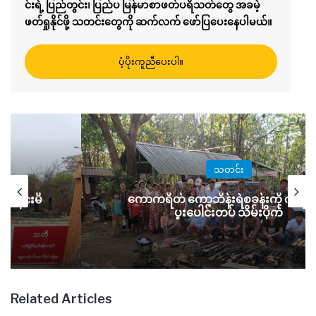
င်းရဲ့ ပြည်တွင်း၊ ပြည်ပ မြန်မာစာဖတ်ပရိသတ်တွေ အခမဲ့
ဖတ်ရှုနိုင်ဖို့ သတင်းတွေကို ဆက်လက် ဖော်ပြပေးနေပါမယ်။
ပံ့ပိုးကူညီပေးပါ။
သတင်း
င်းနင်းမိ
ကောကရိတ် ကော့ဘိန်းရဲစခန်းကို ကရင်-မ
း
ပူးပေါင်းတပ် သိမ်းပိုက်
Related Articles