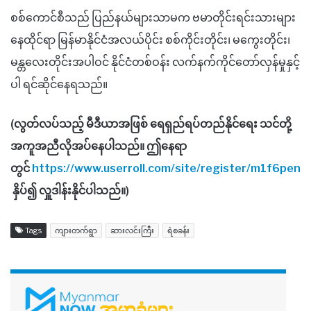
စစ်ကောင်စီသည် ပြည်နယ်များသာမက ဗမာတိုင်းရင်းသားများ
နေထိုင်ရာ မြန်မာနိုင်ငံအလယ်ပိုင်း စစ်ကိုင်းတိုင်း၊ မကွေးတိုင်း၊
မန္တလေးတိုင်းအပါဝင် နိုင်ငံတစ်ဝန်း လက်နက်ကိုင်တော်လှန်မှုနှင့်
ပါ ရင်ဆိုင်နေရသည်။
(လွတ်လပ်သည့် မီဒီယာအဖြစ် ရေရှည်ရပ်တည်နိုင်ရေး သင်တို့
အကူအညီလိုအပ်နေပါသည်။ ဤနေရာ
တွင်
https://www.userroll.com/site/register/m1f6pen
နှိပ်၍ လှူဒါန်းနိုင်ပါသည်။)
Tags
ကျားတက်ရွာ
ဆားလင်းကြီး
ရဲစခန်း