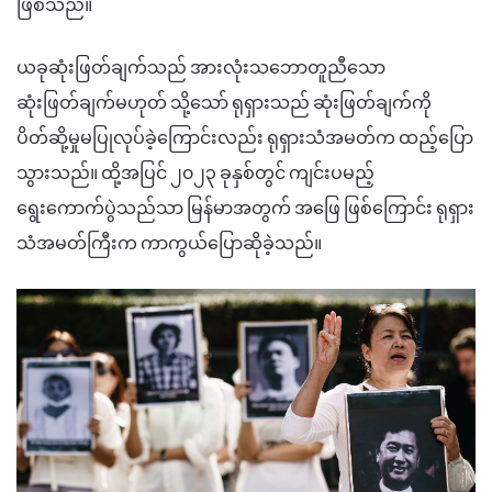
ဖြစ်သည်။
ယခုဆုံးဖြတ်ချက်သည် အားလုံးသဘောတူညီသော
ဆုံးဖြတ်ချက်မဟုတ် သို့သော် ရုရှားသည် ဆုံးဖြတ်ချက်ကို
ပိတ်ဆို့မှုမပြုလုပ်ခဲ့ကြောင်းလည်း ရုရှားသံအမတ်က ထည့်ပြော
သွားသည်။ ထို့အပြင် ၂၀၂၃ ခုနှစ်တွင် ကျင်းပမည့်
ရွေးကောက်ပွဲသည်သာ မြန်မာအတွက် အဖြေ ဖြစ်ကြောင်း ရုရှား
သံအမတ်ကြီးက ကာကွယ်ပြောဆိုခဲ့သည်။