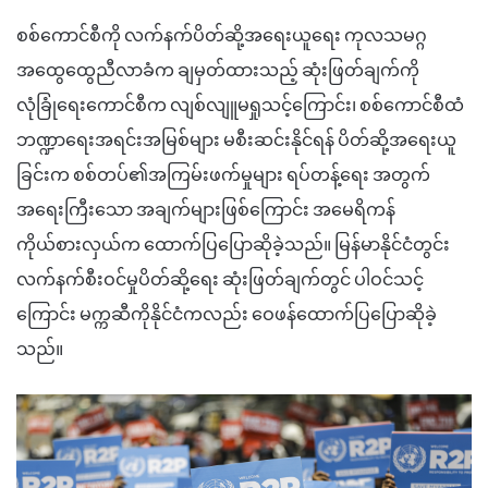
စစ်ကောင်စီကို လက်နက်ပိတ်ဆို့အရေးယူရေး ကုလသမဂ္ဂ
အထွေထွေညီလာခံက ချမှတ်ထားသည့် ဆုံးဖြတ်ချက်ကို
လုံခြုံရေးကောင်စီက လျစ်လျူမရှုသင့်ကြောင်း၊ စစ်ကောင်စီထံ
ဘဏ္ဍာရေးအရင်းအမြစ်များ မစီးဆင်းနိုင်ရန် ပိတ်ဆို့အရေးယူ
ခြင်းက စစ်တပ်၏အကြမ်းဖက်မှုများ ရပ်တန့်ရေး အတွက်
အရေးကြီးသော အချက်များဖြစ်ကြောင်း အမေရိကန်
ကိုယ်စားလှယ်က ထောက်ပြပြောဆိုခဲ့သည်။ မြန်မာနိုင်ငံတွင်း
လက်နက်စီးဝင်မှုပိတ်ဆို့ရေး ဆုံးဖြတ်ချက်တွင် ပါဝင်သင့်
ကြောင်း မက္ကဆီကိုနိုင်ငံကလည်း ဝေဖန်ထောက်ပြပြောဆိုခဲ့
သည်။