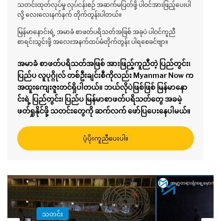
သတင်းထုတ်လုပ်မှု လုပ်ငန်းစဉ် အဆက်မပြတ်ဖို့ ပါဝင်အားဖြည့်ပေးပါ
လို့ လေးလေးနက်နက် တိုက်တွန်းပါတယ်။
မြန်မာနောင်းရဲ့ အမာခံ စာဖတ်ပရိသတ်အဖြစ် အခုပဲ ပါဝင်ကူညီ
စာရင်းသွင်းဖို့ အလေးအနက်ထပ်မံတိုက်တွန်း ပါရစေခင်ဗျာ။
အမာခံ စာဖတ်ပရိသတ်အဖြစ် အားဖြည့်ကူညီတဲ့ ပြည်တွင်း၊
ပြည်ပ လူပုဂ္ဂိုလ် တစ်ဦးချင်းစီကိုလည်း Myanmar Now က
အထူးကျေးဇူးတင်ရှိပါတယ်။ ဘယ်လိုပဲဖြစ်ဖြစ် မြန်မာနော
င်းရဲ့ ပြည်တွင်း၊ ပြည်ပ မြန်မာစာဖတ်ပရိသတ်တွေ အခမဲ့
ဖတ်ရှုနိုင်ဖို့ သတင်းတွေကို ဆက်လက် ဖော်ပြပေးနေပါမယ်။
ပံ့ပိုးကူညီပေးပါ။
သတင်း