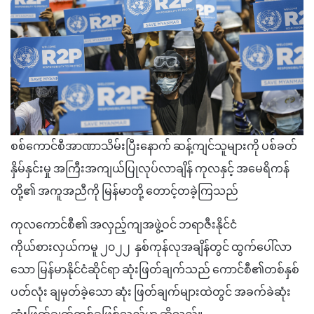
စစ်ကောင်စီအာဏာသိမ်းပြီးနောက် ဆန့်ကျင်သူများကို ပစ်ခတ်
နှိမ်နှင်းမှု အကြီးအကျယ်ပြုလုပ်လာချိန် ကုလနှင့် အမေရိကန်
တို့၏ အကူအညီကို မြန်မာတို့ တောင့်တခဲ့ကြသည်
ကုလကောင်စီ၏ အလှည့်ကျအဖွဲ့ဝင် ဘရာဇီးနိုင်ငံ
ကိုယ်စားလှယ်ကမူ ၂၀၂၂ နှစ်ကုန်လုအချိန်တွင် ထွက်ပေါ်လာ
သော မြန်မာနိုင်ငံဆိုင်ရာ ဆုံးဖြတ်ချက်သည် ကောင်စီ၏တစ်နှစ်
ပတ်လုံး ချမှတ်ခဲ့သော ဆုံး ဖြတ်ချက်များထဲတွင် အခက်ခဲဆုံး