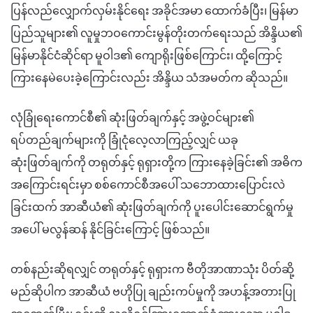
ပြန်လည်လျှောက်လှမ်းနိုင်ရေး အခိုင်အမာ ထောက်ခံပြီး၊ မြန်မာ
ပြည်သူများ၏ လူမှုဘဝကောင်းမွန်တိုးတက်ရေးသည် အိန္ဒိယ၏
မြန်မာနိုင်ငံဆိုင်ရာ မူဝါဒ၏ ကျောရိုးဖြစ်ကြောင်း၊ ထို့ကြောင့်
ကြားနေမဲပေးခဲ့ကြောင်းလည်း အိန္ဒိယ သံအမတ်က ဆိုသည်။
လုံခြုံရေးကောင်စီ၏ ဆုံးဖြတ်ချက်နှင့် အဖွဲ့ဝင်များ၏
ရပ်တည်ချက်များကို ခြုံငုံလေ့လာကြည့်လျှင် ယခု
ဆုံးဖြတ်ချက်ကို တရုတ်နှင့် ရုရှားတို့က ကြားနေခဲ့ခြင်း၏ အဓိက
အကြောင်းရင်းမှာ စစ်ကောင်စီအပေါ် သဘောထားပြောင်းလဲ
ခြင်းထက် အာဆီယံ၏ ဆုံးဖြတ်ချက်ကို ပူးပေါင်းဆောင်ရွက်မှု
အပေါ် မလွန်ဆန် နိုင်ခြင်းကြောင့် ဖြစ်သည်။
တစ်နည်းဆိုရလျှင် တရုတ်နှင့် ရုရှားက ဗီတိုအာဏာသုံး ပိတ်ဆို့
မည်ဆိုပါက အာဆီယံ ဗဟိုပြု ချည်းကပ်မှုကို အဟန့်အတားပြု