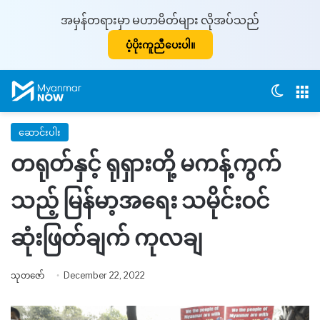
အမှန်တရားမှာ မဟာမိတ်များ လိုအပ်သည်
ပံ့ပိုးကူညီပေးပါ။
Switch
M
ဆောင်းပါး
တရုတ်နှင့် ရုရှားတို့ မကန့်ကွက်
သည့် မြန်မာ့အရေး သမိုင်းဝင်
ဆုံးဖြတ်ချက် ကုလချ
သုတဇော်
December 22, 2022