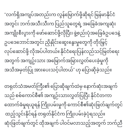
“လက်ရှိအကျပ်အတည်းက လွန်မြောက်ဖို့ဆိုရင် မြန်မာနိုင်ငံ
အတွင်း ဘက်အသီးသီးက ပြည်သူတွေရဲ့ အခြေခံအကျဆုံး
အကျိုးစီးပွားကို ဖော်ဆောင်ဖို့လိုပြီး၊ ဖွဲ့စည်းပုံအခြေခံဥပဒေနဲ့
ဥပဒေဘောင်အတွင်း ညှိနှိုင်းဆွေးနွေးမှုတွေကို တိုးမြှင့်
လုပ်ဆောင်ဖို့ လိုအပ်ပါတယ်။ နိုင်ငံရေးပြန်လည်သင့်မြတ်ရေး
အတွက် အကျဥ်းသား အမြောက်အမြားလွှတ်ပေးခဲ့မှုကို
အသိအမှတ်ပြု အားပေးသင့်ပါတယ်” ဟု ပြောဆိုခဲ့သည်။
တရုတ်သံအမတ်ကြီး၏ ပြောဆိုချက်ထဲမှ နောက်ဆုံးအချက်
သည် စစ်ကောင်စီ၏ အကျဉ်းသားလွှတ်ပြပြီး နိုင်ငံတကာ
ထောက်ခံမှုရယူရန် ကြိုးပမ်းမှုကို ကောင်စီ၏ဆုံးဖြတ်ချက်တွင်
ထည့်သွင်းနိုင်ရန် တရုတ်နိုင်ငံက ကြိုးပမ်းခဲ့ပုံရသည်။
ဆုံးဖြတ်ချက်တွင် ထိုအချက် ပါဝင်မလာသည့်အတွက် ဘက်ညီ