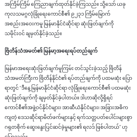
အကြိမ်ကြိမ် ကြေညာချက်ထုတ်နိုင်ခဲ့ကြသည်။ သို့သော် ယခု
ကုလသမဂ္ဂလုံခြုံရေးကောင်စီ၏ ၉၂၃၁ ကြိမ်မြောက်
အစည်းအဝေးကမူ မြန်မာနိုင်ငံဆိုင်ရာ ဆုံးဖြတ်ချက်ကို
သမိုင်းဝင် ချမှတ်နိုင်ခဲ့သည်။
ဗြိတိန်သံအမတ်၏ မြန်မာ့အရေးရပ်တည်ချက်
မြန်မာအရေးဆုံးဖြတ်ချက်မူကြမ်း တင်သွင်းခဲ့သည့် ဗြိတိန်
သံအမတ်ကြီးက ဗြိတိန်နိုင်ငံ၏ ရပ်တည်ချက်ကို ပထမဆုံး ပြော
ရာတွင် “ဒီနေ့ မြန်မာနိုင်ငံဆိုင်ရာ လုံခြုံရေးကောင်စီ၏ ပထမဆုံး
ဆုံးဖြတ်ချက်ကို ချမှတ်နိုင်ခဲ့ပါတယ်။ ဒါဟာဆိုလို့ရှိရင်
ကောင်စီ၏အဖွဲ့ဝင်နိုင်ငံများ၊ အာဆီယံနိုင်ငံများ၊ အခြားအဓိက
ကျတဲ့ ဒေသဆိုင်ရာမိတ်ဖက်များနှင့် ရက်သတ္တပတ်ပေါင်းများစွာ
ဂရုတစိုက် ဆွေးနွေးပြင်ဆင်ခဲ့မှုများ၏ ရလဒ် ဖြစ်ပါတယ်” ဟု
ပြောသည်။