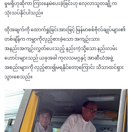
မှုမရှိဟုဆိုကာ ကြားနေမဲပေးခဲ့ခြင်းဟု လေ့လာသူတချို့က
သုံးသပ်နိုင်ပါသည်။
ထိုအချက်ကို ထောက်ရှုခြင်းအားဖြင့် မြန်မာစစ်ဗိုလ်ချုပ်များ၏
တစ်ချိန်က ကမ္ဘာကိုလှည့်စားခဲ့သော အကျဉ်းသား
အနည်းအကျဉ်းလွှတ်ပေးသည့် နည်းကဲ့သို့သော နည်းလမ်း
ဟောင်းများသည် ယခုအခါ ကုလသမဂ္ဂနှင့် အာဆီယံအဖွဲ့
အစည်းများကို လှည့်စား၍မရနိုင်တော့ကြောင်း သိသာထင်ရှား
သွားစေသည်။