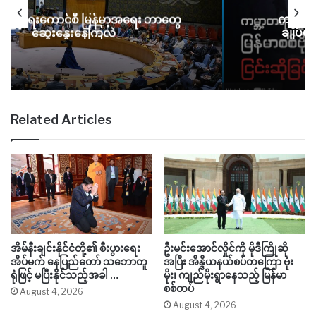
ံခြုံရေးကောင်စီ မြန်မာ့အရေး ဘာတွေ
ကမ္ဘာ့တရ
ဆွေးနွေးနေကြလဲ
ချုပ်မ
Related Articles
အိမ်နီးချင်းနိုင်ငံတို့၏ စီးပွားရေး
ဦးမင်းအောင်လှိုင်ကို မိုဒီကြိုဆို
အိပ်မက် နေပြည်တော် သဘောတူ
အပြီး အိန္ဒိယနယ်စပ်တကြော ဗုံး
ရုံဖြင့် မပြီးနိုင်သည့်အခါ …
မိုး၊ ကျည်မိုးရွာနေသည့် မြန်မာ
စစ်တပ်
August 4, 2026
August 4, 2026