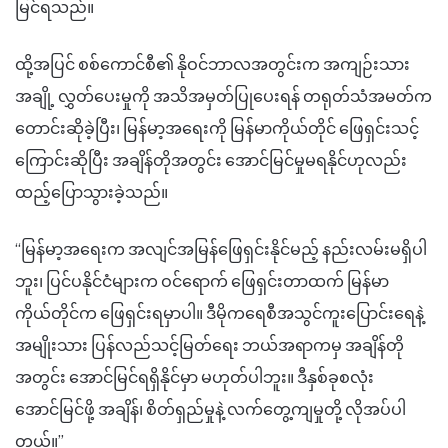
မြင်ရသည်။
ထို့အပြင် စစ်ကောင်စီ၏ နိုဝင်ဘာလအတွင်းက အကျဉ်းသား
အချို့ လွှတ်ပေးမှုကို အသိအမှတ်ပြုပေးရန် တရုတ်သံအမတ်က
တောင်းဆိုခဲ့ပြီး၊ မြန်မာ့အရေးကို မြန်မာကိုယ်တိုင် ဖြေရှင်းသင့်
ကြောင်းဆိုပြီး အချိန်တိုအတွင်း အောင်မြင်မှုမရနိုင်ဟုလည်း
ထည့်ပြောသွားခဲ့သည်။
“မြန်မာ့အရေးက အလျင်အမြန်ဖြေရှင်းနိုင်မည့် နည်းလမ်းမရှိပါ
ဘူး၊ ပြင်ပနိုင်ငံများက ဝင်ရောက် ဖြေရှင်းတာထက် မြန်မာ
ကိုယ်တိုင်က ဖြေရှင်းရမှာပါ။ ဒီမိုကရေစီအသွင်ကူးပြောင်းရေနဲ့
အမျိုးသား ပြန်လည်သင့်မြတ်ရေး ဘယ်အရာကမှ အချိန်တို
အတွင်း အောင်မြင်ရရှိနိုင်မှာ မဟုတ်ပါဘူး။ ဒီနှစ်ခုစလုံး
အောင်မြင်ဖို့ အချိန်၊ စိတ်ရှည်မှုနဲ့ လက်တွေ့ကျမှုတို့ လိုအပ်ပါ
တယ်။”