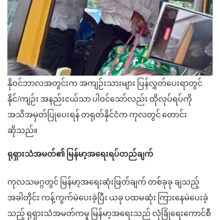
နိုဝင်ဘာလအတွင်းက အကျဉ်းသားများ ပြန်လွှတ်ပေးရာတွင်
နိုင်/ကျဉ်း အနည်းငယ်သာ ပါဝင်သော်လည်း ထိုလုပ်ရပ်ကို
အသိအမှတ်ပြုပေးရန် တရုတ်နိုင်ငံက ကုလတွင် တောင်း
ဆိုသည်။
ရုရှားသံအမတ်၏ မြန်မာ့အရေးရပ်တည်ချက်
ကုလသမဂ္ဂတွင် မြန်မာ့အရေးဆုံးဖြတ်ချက် တစ်ခုခု ချသည့်
အခါတိုင်း ကန့်ကွက်မဲပေးခဲ့ပြီး ယခု ပထမဆုံး ကြားနေမဲပေးခဲ့
သည့် ရုရှားသံအမတ်ကမူ မြန်မာ့အရေးသည် လုံခြုံရေးကောင်စီ