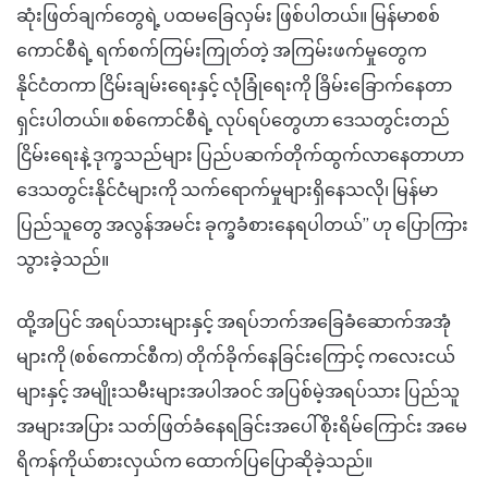
ဆုံးဖြတ်ချက်တွေရဲ့ ပထမခြေလှမ်း ဖြစ်ပါတယ်။ မြန်မာစစ်
ကောင်စီရဲ့ ရက်စက်ကြမ်းကြုတ်တဲ့ အကြမ်းဖက်မှုတွေက
နိုင်ငံတကာ ငြိမ်းချမ်းရေးနှင့် လုံခြုံရေးကို ခြိမ်းခြောက်နေတာ
ရှင်းပါတယ်။ စစ်ကောင်စီရဲ့ လုပ်ရပ်တွေဟာ ဒေသတွင်းတည်
ငြိမ်းရေးနဲ့ ဒုက္ခသည်များ ပြည်ပဆက်တိုက်ထွက်လာနေတာဟာ
ဒေသတွင်းနိုင်ငံများကို သက်ရောက်မှုများရှိနေသလို၊ မြန်မာ
ပြည်သူတွေ အလွန်အမင်း ခုက္ခခံစားနေရပါတယ်” ဟု ပြောကြား
သွားခဲ့သည်။
ထို့အပြင် အရပ်သားများနှင့် အရပ်ဘက်အခြေခံဆောက်အအုံ
များကို (စစ်ကောင်စီက) တိုက်ခိုက်နေခြင်းကြောင့် ကလေးငယ်
များနှင့် အမျိုးသမီးများအပါအဝင် အပြစ်မဲ့အရပ်သား ပြည်သူ
အများအပြား သတ်ဖြတ်ခံနေရခြင်းအပေါ် စိုးရိမ်ကြောင်း အမေ
ရိကန်ကိုယ်စားလှယ်က ထောက်ပြပြောဆိုခဲ့သည်။