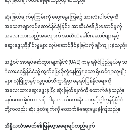
ဆုံးဖြတ်ချက်တစ်ခုဖြစ်သည်ဟု ဆိုသည်။
ဆုံးဖြတ်ချက်မူကြမ်းကို ဆွေးနွေးကြစဥ် အားလုံးပါဝင်မှုကို
အသေအချာလုပ်ဆောင်နိုင်ခဲ့ခြင်း၊ အာဆီယံ၏ ဦးဆောင်မှုကို
အလေးထားသည့်အလျောက် အာဆီယံခေါင်းဆောင်များနှင့်
ဆွေးနွေးညှိနှိုင်းမှုများ လုပ်ဆောင်နိုင်ခဲ့ခြင်းကို ချီးကျူးခဲ့သည်။
အဖွဲ့ဝင် အာရပ်စော်ဘွားများနိုင်ငံ (UAE) ကမူ ရခိုင်ပြည်နယ်မှ ဘ
င်္ဂလားဒေ့ရှ်နိုင်ငံသို့ ထွက်ပြေးခိုလှုံနေကြရသော ရိုဟင်ဂျာလူမျိုး
များ လုံခြုံစွာနှင့် လူ့ဂုဏ်သိက္ခာရှိစွာ နေရပ်ပြန်နိုင်ရေးကို
အလေးထားဆွေးနွေးခဲ့ပြီး ဆုံးဖြတ်ချက်ကို ထောက်ခံခဲ့သည်။
နော်ဝေး၊ အိုင်ယာလန်၊ ဂါနာ၊ အယ်ဘေးနီးယားနှင့် ဂွါဘွန်န်နိုင်ငံ
တို့ကလည်း ဆုံးဖြတ်ချက်ကို ထောက်ခံဆွေးနွေးခဲ့ကြသည်။
အိန္ဒိယသံအမတ်၏ မြန်မာ့အရေးရပ်တည်ချက်