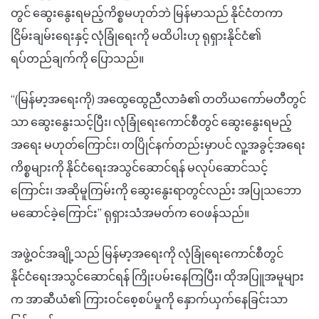
တွင် ဆွေးနွေးရမည့်ကိစ္စမဟုတ်ဘဲ မြန်မာသည် နိုင်ငံတကာ
ငြိမ်းချမ်းရေးနှင့် လုံခြုံရေးကို မထိပါးဟု ရုရှားနိုင်ငံ၏
ရပ်တည်ချက်ကို ပြောသည်။
“(မြန်မာ့အရေးကို) အထွေထွေညီလာခံ၏ တတိယကော်မတီတွင်
သာ ဆွေးနွေးသင့်ပြီး၊ လုံခြုံရေးကောင်စီတွင် ဆွေးနွေးရမည့်
အရေး မဟုတ်ကြောင်း၊ တပြိုင်နက်တည်းမှာပင် လူ့အခွင့်အရေး
ကိစ္စများကို နိုင်ငံရေးအသွင်ဆောင်ရန် မလုပ်ဆောင်သင့်
ကြောင်း၊ အဆိုမူကြမ်းကို ဆွေးနွေးရာတွင်လည်း အပြုသဘော
မဆောင်ခဲ့ကြောင်း” ရုရှားသံအမတ်က ဝေဖန်သည်။
အဖွဲ့ဝင်အချို့သည် မြန်မာ့အရေးကို လုံခြုံရေးကောင်စီတွင်
နိုင်ငံရေးအသွင်ဆောင်ရန် ကြိုးပမ်းနေကြပြီး၊ ထိုအပြူအမူများ
က အာဆီယံ၏ ကြားဝင်စေ့စပ်မှုကို နှောက်ယှက်နေခြင်းသာ