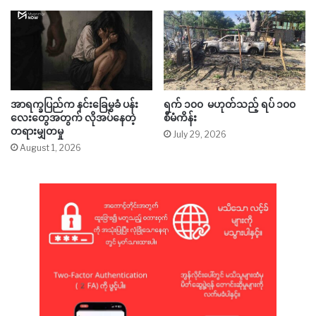
အာရက္ခပြည်က နင်းခြေမွှခံ ပန်း
ရက် ၁၀၀ မဟုတ်သည့် ရပ် ၁၀၀
လေးတွေအတွက် လိုအပ်နေတဲ့
စီမံကိန်း
တရားမျှတမှု
July 29, 2026
August 1, 2026