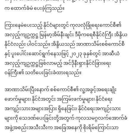
က ထောက်ခံမဲ ပေးခဲ့ကြသည်။
ကြားနေမဲပေးသည့် နိုင်ငံများတွင် ကုလလုံခြုံရေးကောင်စီ၏
အလှည့်ကျဥက္ကဋ္ဌ မြန်မာ့အိမ်နီးချင်း ဒီမိုကရေစီနိုင်ငံကြီး အိန္ဒိယ
နိုင်ငံလည်း ပါဝင်သည်။ အိန္ဒိယသည် အာဏာသိမ်းစစ်ကောင်စီ
နှင့် ပူးပေါင်းဆောင်ရွက်နေသဖြင့် ၂၀၂၃ ခုနှစ်တွင် အာဆီယံ
အလှည့်ကျဥက္ကဋ္ဌဖြစ်လာမည့် အင်ဒိုနီးရှားနိုင်ငံခြားရေး
ဝန်ကြီး၏ သတိပေးခြင်းခံထားရသည်။
အာဏာသိမ်းပြီးနောက် စစ်ကောင်စီ၏ လူ့အခွင့်အရေးချိုး
ဖောက်မှုများ၊ နိုင်ငံအတွင်း အကြမ်းဖက်မှုများ၊ နိုင်ငံရေး
အကျဉ်းသားအများအပြား ရှိနေခြင်း၊ နိုင်ငံရေးအကျဉ်းသား
များကို သေဒဏ်ပေးခြင်းတို့အတွက် ကုလသမဂ္ဂလက်အောက်ခံ
အဖွဲ့အစည်းအသီးသီးက အခြေအနေကို စိုးရိမ်ကြောင်းသာ