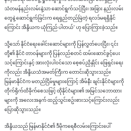
သံတမန်နည်းလမ်းနဲ့သာ ဆောင်ရွက်သင့်ပြီး၊ အခြား နည်းလမ်း
တွေနဲ့ ဆောင်ရွက်ခြင်းက ရေရှည်တည်မြဲတဲ့ ရလဒ်မရရှိနိုင်
ကြောင်း အိန္ဒိယက ယုံကြည် ပါတယ်” ဟု ပြောကြားခဲ့သည်။
သို့သော် နိုင်ငံရေးခေါင်းဆောင်များကို ပြန်လွှတ်ပေးပြီး၊ ၎င်း
တို့၏ နိုင်ငံ တာဝန်များကို ပြန်လည်စတင် ထမ်းဆောင်ခွင့်ပေး
သင့်ကြောင်းနှင့် အားလုံးပါဝင်သော စေ့စပ်ညှိနှိုင်း ဖြေရှင်းရေး
ကိုလည်း အိန္ဒိယသံအမတ်ကြီးက တောင်းဆိုသွားသည်။
မြန်မာနိုင်ငံက မတည်ငြိမ်မှုများကြောင့် အိမ်နီး ချင်းနိုင်ငံများကို
တိုက်ရိုက်ထိခိုက်စေသဖြင့် ထိုနိုင်ငံများ၏ အမြင်သဘောထား
များကို အလေးအနက် ထည့်သွင်းစဥ်းစားသင့်ကြောင်းလည်း
ပြောဆိုသွားသည်။
အိန္ဒိယသည် မြန်မာနိုင်ငံ၏ ဒီမိုကရေစီလမ်းကြောင်းပေါ်