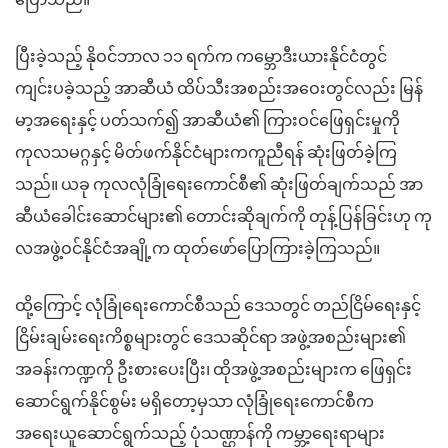
ပြီးခဲ့သည့် နိုဝင်ဘာလ ၁၁ ရက်က ကမ္ဘောဒီးယားနိုင်ငံတွင်
ကျင်းပခဲ့သည့် အာဆီယံ ထိပ်သီးအစည်းအဝေးတွင်လည်း မြန်
မာ့အရေးနှင့် ပတ်သက်၍ အာဆီယံ၏ ကြားဝင်ဖြေရှင်းမှုကို
ကုလသမဂ္ဂနှင့် မိတ်ဖက်နိုင်ငံများကကူညီရန် ဆုံးဖြတ်ခဲ့ကြ
သည်။ ယခု ကုလလုံခြုံရေးကောင်စီ၏ ဆုံးဖြတ်ချက်သည် အာ
ဆီယံခေါင်းဆောင်များ၏ တောင်းဆိုချက်ကို တုန့်ပြန်ခြင်းဟု ကု
လအဖွဲ့ဝင်နိုင်ငံအချို့က ထုတ်ဖော်ပြောကြားခဲ့ကြသည်။
ထို့ကြောင့် လုံခြုံရေးကောင်စီသည် ဒေသတွင် တည်ငြိမ်ရေးနှင့်
ငြိမ်းချမ်းရေးကိစ္စများတွင် ဒေသဆိုင်ရာ အဖွဲ့အစည်းများ၏
အခန်းကဏ္ဍကို ဦးစားပေးပြီး၊ ထိုအဖွဲ့အစည်းများက ဖြေရှင်း
ဆောင်ရွက်နိုင်စွမ်း မရှိတော့မှသာ လုံခြုံရေးကောင်စီက
အရေးယူဆောင်ရွက်သည့် ပုံသဏ္ဌာန်ကို ကမ္ဘာ့ရေးရာများ