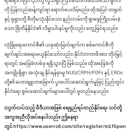
ရာရောက်ပြီး၊ ၎င်းတို့ လူသိရှင်ကြားထောက်ခံထားသော မူဝါဒ
ကို ပြန်လည်ဆန့်ကျင်ရာ ရောက်ပေလိမ့်မည်။ ထိုအပြင် တရုတ်
နှင့် ရုရှားတို့ ဗီတိုမသုံးနိုင်သော နည်းလမ်းကို ရှာဖွေကြိုးပမ်းခဲ့
သော ဗြိတိန်နိုင်ငံ၏ လိမ္မာပါးနပ်မှုကိုလည်း တွေ့မြင်ရသည်။
လုံခြုံရေးကောင်စီ၏ ယခုဆုံးဖြတ်ချက်က စစ်ကောင်စီကို
ချက်ချင်းအရေးမယူနိုင်သော်လည်း၊ နိုင်ငံတကာဖိအား တိုးမြှင့်
ရာတွင် အခြေခံတစ်ခု ရရှိသွားပြီ ဖြစ်သည်။ ထိုအခြေခံကို
အကျိုးရှိစွာ အသုံးချ နိုင်ရန်မှာမူ NUG/CRPH/PDFs နှင့် EROs
တို့၏ မဟာဗျူဟာမြောက် ပူးပေါင်းဆောင်ရွက်မှုဖြင့် ပြည်တွင်း
နိုင်ငံရေး စွမ်းဆောင်ချက်များပေါ်တွင် မူတည်နေသည်။
(လွတ်လပ်သည့် မီဒီယာအဖြစ် ရေရှည်ရပ်တည်နိုင်ရေး သင်တို့
အကူအညီလိုအပ်နေပါသည်။ ဤနေရာ
တွင် https://www.userroll.com/site/register/m1f6pen