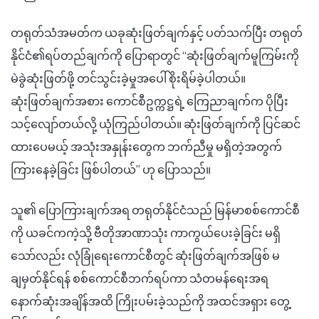
တရုတ်သံအမတ်က ယခုဆုံးဖြတ်ချက်နှင့် ပတ်သက်ပြီး တရုတ်
နိုင်ငံ၏ရပ်တည်ချက်ကို ပြောရာတွင် “ဆုံးဖြတ်ချက်မူကြမ်းကို
မဲခွဲဆုံးဖြတ်ဖို့ တင်သွင်းခဲ့မှုအပေါ် စိုးရိမ်ခဲ့ပါတယ်။
ဆုံးဖြတ်ချက်အစား ကောင်စီဥက္ကဋ္ဌရဲ့ ကြေညာချက်က ပိုပြီး
သင့်လျော်တယ်လို့ ယုံကြည်ပါတယ်။ ဆုံးဖြတ်ချက်ကို ပြင်ဆင်
ထားပေမယ့် အသုံးအနှုန်းတွေက ဘက်ညီမှု မရှိတဲ့အတွက်
ကြားနေခဲ့ခြင်း ဖြစ်ပါတယ်” ဟု ပြောသည်။
သူ၏ ပြောကြားချက်အရ တရုတ်နိုင်ငံသည် မြန်မာစစ်ကောင်စီ
ကို ယခင်ကကဲ့သို့ ဗီတိုအာဏာသုံး ကာကွယ်ပေးခဲ့ခြင်း မရှိ
သော်လည်း လုံခြုံရေးကောင်စီတွင် ဆုံးဖြတ်ချက်အဖြစ် မ
ချမှတ်နိုင်ရန် စစ်ကောင်စီဘက်ရပ်ကာ သံတမန်ရေးအရ
နောက်ဆုံးအချိန်အထိ ကြိုးပမ်းခဲ့သည်ကို အထင်အရှား တွေ့