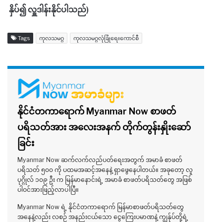
နှိပ်၍ လှူဒါန်းနိုင်ပါသည်)
Tags
ကုလသမဂ္ဂ
ကုလသမဂ္ဂလုံခြုံရေးကောင်စီ
နိုင်ငံတကာရောက် Myanmar Now စာဖတ်
ပရိသတ်အား အလေးအနက် တိုက်တွန်းနှိုးဆော်
ခြင်း
Myanmar Now ဆက်လက်လည်ပတ်ရေးအတွက် အမာခံ စာဖတ်
ပရိသတ် ၅၀၀ ကို ပထမအဆင့်အနေနဲ့ ရှာဖွေနေပါတယ်။ အခုတော့ လူ
ပုဂ္ဂိုလ် ၁၀၉ ဦး က မြန်မာနောင်းရဲ့ အမာခံ စာဖတ်ပရိသတ်တွေ အဖြစ်
ပါဝင်အားဖြည့်လာပါပြီ။
Myanmar Now ရဲ့ နိုင်ငံတကာရောက် မြန်မာစာဖတ်ပရိသတ်တွေ
အနေနဲ့လည်း လစဉ် အနည်းငယ်သော ငွေကြေးပမာဏနဲ့ ကျွန်ုပ်တို့ရဲ့