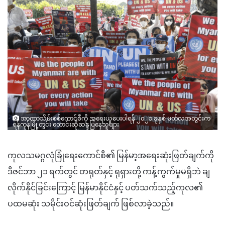
အာဏာသိမ်းစစ်ကောင်စီကို အရေးယူပေးပါရန် ၂၀၂၁ ခုနှစ် မတ်လအတွင်းက
ရန်ကုန်မြို့တွင်း တောင်းဆိုဆန္ဒပြနေသူများ
ကုလသမဂ္ဂလုံခြုံရေးကောင်စီ၏ မြန်မာ့အရေးဆုံးဖြတ်ချက်ကို
ဒီဇင်ဘာ ၂၁ ရက်တွင် တရုတ်နှင့် ရုရှားတို့ ကန့်ကွက်မှုမရှိဘဲ ချ
လိုက်နိုင်ခြင်းကြောင့် မြန်မာနိုင်ငံနှင့် ပတ်သက်သည့်ကုလ၏
ပထမဆုံး သမိုင်းဝင်ဆုံးဖြတ်ချက် ဖြစ်လာခဲ့သည်။