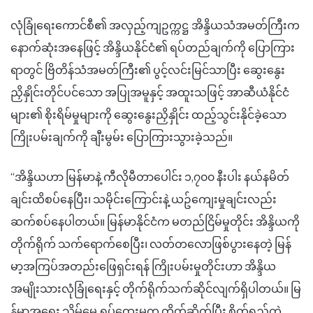
လုံခြုံရေးကောင်စီ၏ အလှည့်ကျဥက္ကဋ္ဌ အိန္ဒိယသံအမတ်ကြီးက
နောက်ဆုံးအနေဖြင့် အိန္ဒိယနိုင်ငံ၏ ရပ်တည်ချက်ကို ပြောကြား
ရာတွင် ဗြိတိန်သံအမတ်ကြီး၏ ပွင့်လင်းမြင်သာပြီး ဆွေးနွေး
ညှိနှိုင်းတိုင်ပင်သော အပြုအမူနှင့် အထူးသဖြင့် အာဆီယံနိုင်ငံ
များ၏ စိုးရိမ်မှုများကို ဆွေးနွေးညှိနှိုင်း ထည့်သွင်းနိုင်ခဲ့သော
ကြိုးပမ်းချက်ကို ချီးမွမ်း ပြောကြားသွားခဲ့သည်။
“အိန္ဒိယဟာ မြန်မာနဲ့ ကီလိုမီတာပေါင်း ၁,၇၀၀ နီးပါး နယ်နမိတ်
ချင်းထိစပ်နေပြီး၊ သမိုင်းကြောင်းနဲ့ ယဥ်ကျေးမှုချင်းလည်း
ဆက်စပ်နေပါတယ်။ မြန်မာနိုင်ငံက မတည်ငြိမ်မှုတိုင်း အိန္ဒိယကို
တိုက်ရိုက် သက်ရောက်စေပြီး၊ လတ်တလောဖြစ်ပွားနေတဲ့ မြန်
မာ့အကြပ်အတည်းဖြေရှင်းရန် ကြိုးပမ်းမှုတိုင်းဟာ အိန္ဒိယ
အမျိုးသားလုံခြုံရေးနှင့် တိုက်ရိုက်သက်ဆိုင်လျက်ရှိပါတယ်။ မြ
န်မာ့အရေး သိမ်မွေ့ ရှုပ်ထွေးမှုက တိတ်ဆိတ်ပြီး စိတ်ရှည်တဲ့