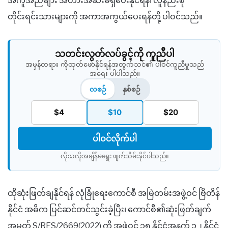
အကူအညီများ အတားအဆီးမရှိပေးနိုင်ရန်၊ လူနည်းစု
တိုင်းရင်းသားများကို အကာအကွယ်ပေးရန်တို့ ပါဝင်သည်။
သတင်းလွတ်လပ်ခွင့်ကို ကူညီပါ
အမှန်တရား ကိုထုတ်ဖော်နိုင်ရန်အတွက်သင်၏ ပါဝင်ကူညီမှုသည်
အရေး ပါပါသည်။
လစဉ်
နှစ်စဉ်
$4
$10
$20
ပါဝင်လိုက်ပါ
လိုသလိုအချိန်မရွေး ဖျက်သိမ်းနိုင်ပါသည်။​
ထိုဆုံးဖြတ်ချနိုင်ရန် လုံခြုံရေးကောင်စီ အမြဲတမ်းအဖွဲ့ဝင် ဗြိတိန်
နိုင်ငံ အဓိက ပြင်ဆင်တင်သွင်းခဲ့ပြီး၊ ကောင်စီ၏ဆုံးဖြတ်ချက်
အမှတ် S/RES/2669(2022) ကို အဖွဲ့ဝင် ၁၅ နိုင်ငံအနက် ၁၂ နိုင်ငံ