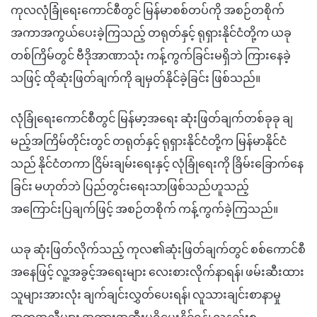
ကုလလုံခြုံရေးကောင်စီတွင် မြန်မာစစ်တပ်ကို အစဉ်တစိုက်
အကာအကွယ်ပေးခဲ့ကြသည့် တရုတ်နှင့် ရုရှားနိုင်ငံတို့က ယခု
တစ်ကြိမ်တွင် ဗီဒိုအာဏာသုံး ကန့်ကွက်ခြင်းမရှိဘဲ ကြားနေခဲ့
သဖြင့် ထိုဆုံးဖြတ်ချက်ကို ချမှတ်နိုင်ခဲ့ခြင်း ဖြစ်သည်။
လုံခြုံရေးကောင်စီတွင် မြန်မာ့အရေး ဆုံးဖြတ်ချက်တစ်ခုခု ချ
မည့်အကြိမ်တိုင်းတွင် တရုတ်နှင့် ရုရှားနိုင်ငံတို့က မြန်မာနိုင်ငံ
သည် နိုင်ငံတကာ ငြိမ်းချမ်းရေးနှင့် လုံခြုံရေးကို ခြိမ်းခြောက်နေ
ခြင်း မဟုတ်ဘဲ ပြည်တွင်းရေးသာဖြစ်သည်ဟူသည့်
အကြောင်းပြချက်ဖြင့် အစဉ်တစိုက် ကန့်ကွက်ခဲ့ကြသည်။
ယခု ဆုံးဖြတ်လိုက်သည့် ကုလ၏ဆုံးဖြတ်ချက်တွင် စစ်ကောင်စီ
အနေဖြင့် လူ့အခွင့်အရေးများ လေးစားလိုက်နာရန်၊ ဖမ်းဆီးထား
သူများအားလုံး ချက်ချင်းလွှတ်ပေးရန်၊ လူသားချင်းစာနာမှု