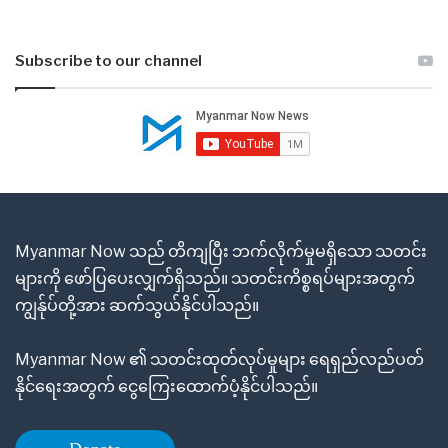
Subscribe to our channel
Myanmar Now သည် တိကျပြီး ဘက်လိုက်မှုမရှိသော သတင်း
များကို ဖော်ပြပေးလျှက်ရှိသည်။ သတင်းကိစ္စရပ်များအတွက်
ကျွန်ုပ်တို့အား ဆက်သွယ်နိုင်ပါသည်။
Myanmar Now ၏ သတင်းထုတ်လုပ်မှုများ ရေရှည်လည်ပတ်
နိုင်ရေးအတွက် ငွေကြေးထောက်ပံ့နိုင်ပါသည်။