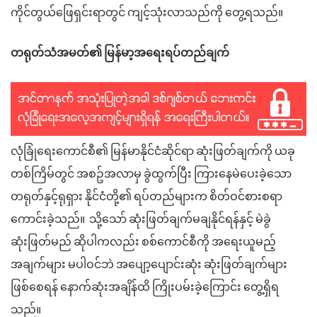
ကိုင်တွယ်ဖြေရှင်းရာတွင် ကျင့်သုံးလာသည်ကို တွေ့ရသည်။
တရုတ်သံအမတ်၏ မြန်မာ့အရေးရပ်တည်ချက်
လုံခြုံရေးကောင်စီ၏ မြန်မာနိုင်ငံဆိုင်ရာ ဆုံးဖြတ်ချက်ကို ယခု
တစ်ကြိမ်တွင် အစဥ်အလာမှ ခွဲထွက်ပြီး ကြားနေမဲပေးခဲ့သော
တရုတ်နှင့်ရုရှား နိုင်ငံတို့၏ ရပ်တည်များက စိတ်ဝင်စားစရာ
ကောင်းခဲ့သည်။ သို့သော် ဆုံးဖြတ်ချက်မချနိုင်ရန်နှင့် မဲခွဲ
ဆုံးဖြတ်မည် ဆိုပါကလည်း စစ်ကောင်စီကို အရေးယူမည့်
အချက်များ မပါဝင်ဘဲ အပျော့ပျောင်းဆုံး ဆုံးဖြတ်ချက်များ
ဖြစ်စေရန် နောက်ဆုံးအချိန်ထိ ကြိုးပမ်းခဲ့ကြောင်း တွေ့ရှိရ
သည်။