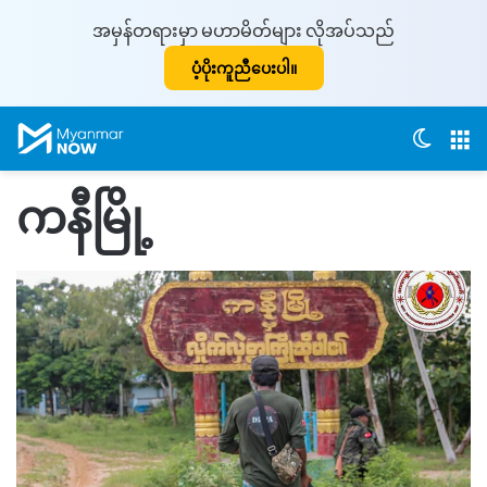
အမှန်တရားမှာ မဟာမိတ်များ လိုအပ်သည်
ပံ့ပိုးကူညီပေးပါ။
Switch
M
ကနီမြို့