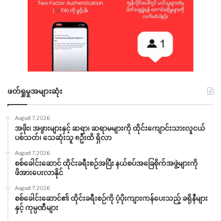
ဖတ်ရှုမှုအများဆုံး
August 7, 2026
အဖိုး၊ အဖွားများနှင့် ဆရာ၊ ဆရာမများကို ထိုင်းကျောင်းသားလူငယ်
ပစ်သတ်၊ သေဆုံးသူ ၈ဦးထိ ရှိလာ
August 7, 2026
စစ်ခေါင်းဆောင် ထိုင်းခရီးစဉ်အပြီး နယ်စပ်အခြေစိုက်အဖွဲ့များကို
ဖိအားပေးလာနိုင်
August 7, 2026
စစ်ခေါင်းဆောင်၏ ထိုင်းခရီးစဉ်ကို ပံ့ပိုးကျားကန်ပေးသည့် ခရိုနီများ
နှင့် ကုမ္ပဏီများ