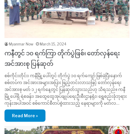
Myanmar Now
March 15, 2024
ကနီတွင် ၁၀ ရက်ကြာ တိုက်ပွဲဖြစ်၊ တော်လှန်ရေး
အင်အားစု ပြန်ဆုတ်
စစ်ကိုင်းတိုင်း၊ ကနီမြို့ပေါ်တွင် တိုက်ပွဲ ၁၀ ရက်ကျော် ဖြစ်ခဲ့ပြီးနောက်
စစ်တပ်က အင်အားအများအပြား ဖြည့်တင်းလာသဖြင့် တော်လှန်ရေး
အင်အားစု မတ် ၁၂ ရက်နေ့တွင် ပြန်ဆုတ်သွားသည်ဟု သိရသည်။ ကနီ
မြို့ပေါ်ရှိ ရဲစခန်း၊ အထွေထွေအုပ်ချုပ်ရေးဦးစီးဌာနရုံး၊ ရွှေစည်းခုံဘုရား
ကုန်းအပါအဝင် စစ်ကောင်စီတပ်စွဲထားသည့် နေရာများကို မတ်လ…
Read More »