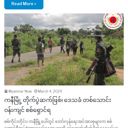
Read More »
Myanmar Now
March 4, 2024
ကနီမြို့ တိုက်ပွဲဆက်ဖြစ်၊ ဒေသခံ တစ်သောင်း
ဝန်းကျင် စစ်ရှောင်ရ
စစ်ကိုင်းတိုင်း၊ ကနီမြို့ပေါ်တွင် တော်လှန်ရေးအင်အားစုများက စစ်
ကောင်စီတပ်စွဲထားသည့်နေရာများကို ဝင်ရောက်တိုက်ခိုက်နေသည်မှာ