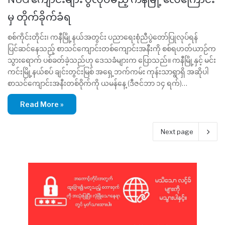
မှ တိုက်ခိုက်ခံရ
စစ်ကိုင်းတိုင်း၊ ကနီမြို့နယ်အတွင်း ပညာရေးစုံညီပွဲတော်ပြုလုပ်ရန်
ပြင်ဆင်နေသည့် စာသင်ကျောင်းတစ်ကျောင်းအနီးကို စစ်ရဟတ်ယာဉ်က
သွားရောက် ပစ်ခတ်ခဲ့သည်ဟု ဒေသခံများက ပြောသည်။ ကနီမြို့နှင့် မင်း
ကင်းမြို့နယ်စပ် ချင်းတွင်းမြစ် အရှေ့ဘက်ကမ်း ကုန်းသာရွာရှိ အဆိုပါ
စာသင်ကျောင်းအနီးတစ်ဝိုက်ကို ယမန်နေ့ (ဒီဇင်ဘာ ၁၄ ရက်)…
Read More »
Next page