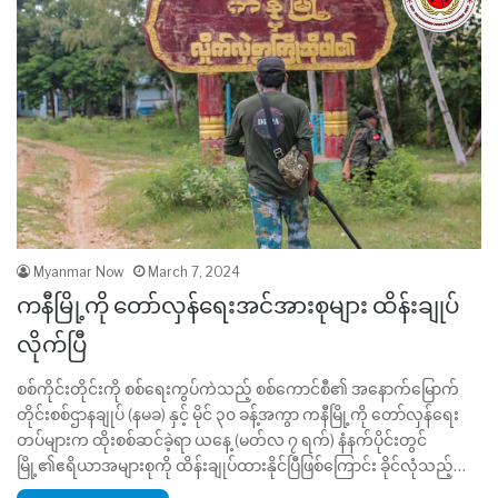
Myanmar Now
March 7, 2024
ကနီမြို့ကို တော်လှန်ရေးအင်အားစုများ ထိန်းချုပ်
လိုက်ပြီ
စစ်ကိုင်းတိုင်းကို စစ်ရေးကွပ်ကဲသည့် စစ်ကောင်စီ၏ အနောက်မြောက်
တိုင်းစစ်ဌာနချုပ် (နမခ) နှင့် မိုင် ၃၀ ခန့်အကွာ ကနီမြို့ကို တော်လှန်ရေး
တပ်များက ထိုးစစ်ဆင်ခဲ့ရာ ယနေ့ (မတ်လ ၇ ရက်) နံနက်ပိုင်းတွင်
မြို့၏ဧရိယာအများစုကို ထိန်းချုပ်ထားနိုင်ပြီဖြစ်ကြောင်း ခိုင်လုံသည့်…