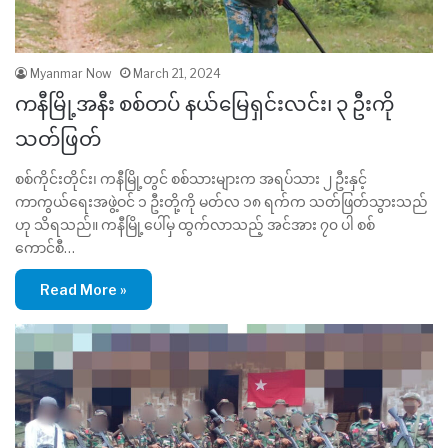
Myanmar Now
March 21, 2024
ကနီမြို့အနီး စစ်တပ် နယ်မြေရှင်းလင်း၊ ၃ ဦးကို
သတ်ဖြတ်
စစ်ကိုင်းတိုင်း၊ ကနီမြို့တွင် စစ်သားများက အရပ်သား ၂ ဦးနှင့်
ကာကွယ်ရေးအဖွဲ့ဝင် ၁ ဦးတို့ကို မတ်လ ၁၈ ရက်က သတ်ဖြတ်သွားသည်
ဟု သိရသည်။ ကနီမြို့ပေါ်မှ ထွက်လာသည့် အင်အား ၇၀ ပါ စစ်
ကောင်စီ…
Read More »