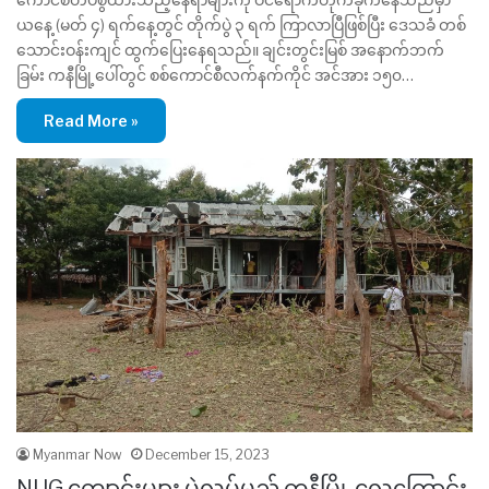
ယနေ့ (မတ် ၄) ရက်နေ့တွင် တိုက်ပွဲ ၃ ရက် ကြာလာပြီဖြစ်ပြီး ဒေသခံ တစ်
သောင်းဝန်းကျင် ထွက်ပြေးနေရသည်။ ချင်းတွင်းမြစ် အနောက်ဘက်
ခြမ်း ကနီမြို့ပေါ်တွင် စစ်ကောင်စီလက်နက်ကိုင် အင်အား ၁၅၀…
Read More »
Myanmar Now
December 15, 2023
NUG ကျောင်းများ ပွဲလုပ်မည့် ကနီမြို့ လေကြောင်း