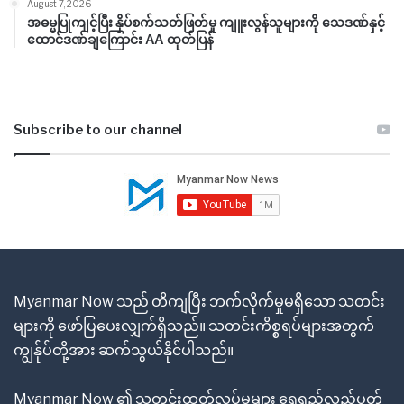
August 7, 2026
အဓမ္မပြုကျင့်ပြီး နှိပ်စက်သတ်ဖြတ်မှု ကျူးလွန်သူများကို သေဒဏ်နှင့်
ထောင်ဒဏ်ချကြောင်း AA ထုတ်ပြန်
Subscribe to our channel
Myanmar Now သည် တိကျပြီး ဘက်လိုက်မှုမရှိသော သတင်း
များကို ဖော်ပြပေးလျှက်ရှိသည်။ သတင်းကိစ္စရပ်များအတွက်
ကျွန်ုပ်တို့အား ဆက်သွယ်နိုင်ပါသည်။
Myanmar Now ၏ သတင်းထုတ်လုပ်မှုများ ရေရှည်လည်ပတ်