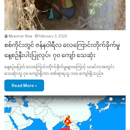
Myanmar Now
February 3, 2026
စစ်ကိုင်းတွင် ဇန်နဝါရီလ လေကြောင်းတိုက်ခိုက်မှု
နေ့စဉ်နီးပါးပြုလုပ်၊ ၇၀ ကျော် သေဆုံး
နေ့စဉ်မပြတ် လေကြောင်းတိုက်ခိုက်မှုများကြောင့် ယခင်လအတွင်း
သေဆုံးသူ ၇၀ ကျော်ရှိကာ ဒဏ်ရာရသူ ၁၀၀ ကျော်ရှိသည်။
Read More »