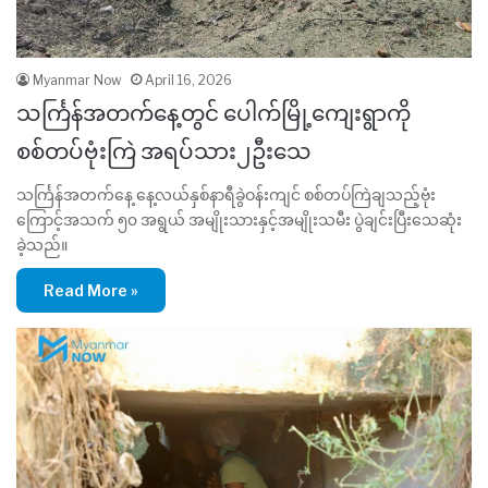
Myanmar Now
April 16, 2026
သင်္ကြန်အတက်နေ့တွင် ပေါက်မြို့ကျေးရွာကို
စစ်တပ်‌ဗုံးကြဲ အရပ်သား၂ဦးသေ
သင်္ကြန်အတက်နေ့ နေ့လယ်နှစ်နာရီခွဲဝန်းကျင် စစ်တပ်ကြဲချသည့်ဗုံး
ကြောင့်အသက် ၅၀ အရွယ် အမျိုးသားနှင့်အမျိုးသမီး ပွဲချင်းပြီးသေဆုံး
ခဲ့သည်။
Read More »