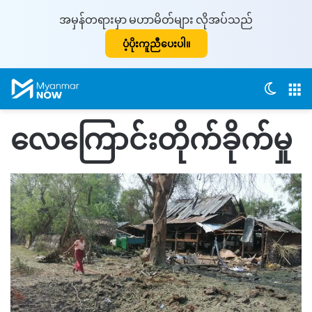
အမှန်တရားမှာ မဟာမိတ်များ လိုအပ်သည်
ပံ့ပိုးကူညီပေးပါ။
Switch
M
လေကြောင်းတိုက်ခိုက်မှု