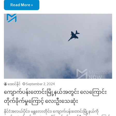
Read More »
အောင်နိုင်
September 2, 2024
ကျောက်ပန်းတောင်းမြို့နယ်အတွင်း လေကြောင်း
တိုက်ခိုက်မှုကြောင့် လေးဦးသေဆုံး
နိုင်ငံအလယ်ပိုင်း၊ မန္တလေးတိုင်း၊ ကျောက်ပန်းတောင်းမြို့နယ်ကို