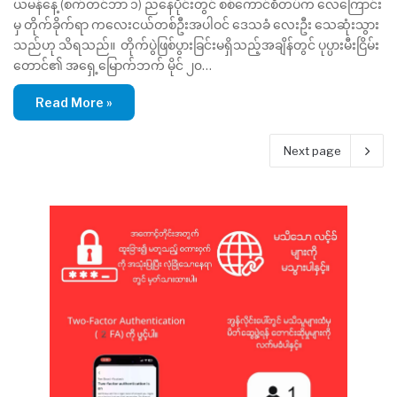
ယမန်နေ့ (စက်တင်ဘာ ၁) ညနေပိုင်းတွင် စစ်ကောင်စီတပ်က လေကြောင်း
မှ တိုက်ခိုက်ရာ ကလေးငယ်တစ်ဦးအပါဝင် ဒေသခံ လေးဦး သေဆုံးသွား
သည်ဟု သိရသည်။ တိုက်ပွဲဖြစ်ပွားခြင်းမရှိသည့်အချိန်တွင် ပုပ္ပားမီးငြိမ်း
တောင်၏ အရှေ့မြောက်ဘက် မိုင် ၂၀…
Read More »
Next page