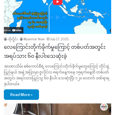
ကိုလှိုင်း
Myanmar Now
July 17, 2025
လေကြောင်းတိုက်ခိုက်မှုကြောင့် တစ်ပတ်အတွင်း
အရပ်သား ၆၀ နီးပါးသေဆုံးခဲ့
အာဏာသိမ်း စစ်ကောင်စီရဲ့ လေကြောင်းတိုက်ခိုက်မှုတွေကြောင့် တိုင်းနဲ့
ပြည်နယ် အနှံ့အပြားမှာ ဇူလိုင်လ ၈ရက်နေ့ကနေ ၁၅ရက်နေ့ထိ တစ်ပတ်
အတွင်း အရပ်သားပြည်သူ ၆၀ နီးပါး သေဆုံးပြီး ၁၂၀ လောက် ဒဏ်ရာရ
ခဲ့ပါတယ်။
Read More »