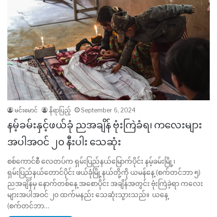
မင်းမောင်
နိုရာပြည့်
September 6, 2024
နမ့်ခမ်းနှင့်ဖယ်ခုံ ညအချိန် ဗုံးကြဲခံရ၊ ကလေးများ
အပါအဝင် ၂၀ နီးပါး သေဆုံး
စစ်ကောင်စီ လေတပ်က ရှမ်းပြည်နယ်မြောက်ပိုင်း နမ့်ခမ်းမြို့၊
ရှမ်းပြည်နယ်တောင်ပိုင်း ဖယ်ခုံမြို့နယ်တို့ကို ယမန်နေ့ (စက်တင်ဘာ ၅)
ညအချိန်မှ နောက်တစ်နေ့ အစောပိုင်း အချိန်အတွင်း ဗုံးကြဲခဲ့ရာ ကလေး
များအပါအဝင် ၂၀ ထက်မနည်း သေဆုံးသွားသည်။ ယနေ့
(စက်တင်ဘာ…