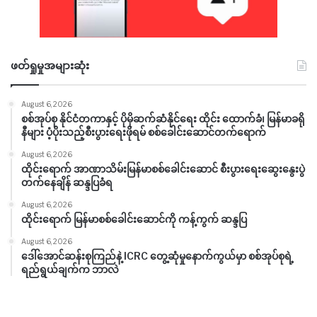
ဖတ်ရှုမှုအများဆုံး
August 6, 2026
စစ်အုပ်စု နိုင်ငံတကာနှင့် ပိုမိုဆက်ဆံနိုင်ရေး ထိုင်း ထောက်ခံ၊ မြန်မာခရို
နီများ ပံ့ပိုးသည့်စီးပွားရေးဖိုရမ် စစ်ခေါင်းဆောင်တက်ရောက်
August 6, 2026
ထိုင်းရောက် အာဏာသိမ်းမြန်မာစစ်ခေါင်းဆောင် စီးပွားရေးဆွေးနွေးပွဲ
တက်နေချိန် ဆန္ဒပြခံရ
August 6, 2026
ထိုင်းရောက် မြန်မာစစ်ခေါင်းဆောင်ကို ကန့်ကွက် ဆန္ဒပြ
August 6, 2026
ဒေါ်အောင်ဆန်းစုကြည်နဲ့ ICRC တွေ့ဆုံမှုနောက်ကွယ်မှာ စစ်အုပ်စုရဲ့
ရည်ရွယ်ချက်က ဘာလဲ