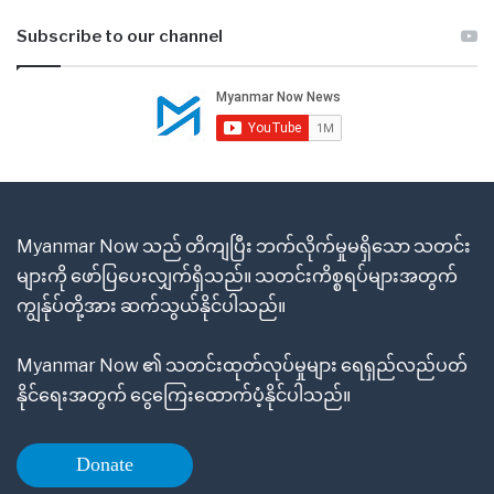
Subscribe to our channel
Myanmar Now သည် တိကျပြီး ဘက်လိုက်မှုမရှိသော သတင်း
များကို ဖော်ပြပေးလျှက်ရှိသည်။ သတင်းကိစ္စရပ်များအတွက်
ကျွန်ုပ်တို့အား ဆက်သွယ်နိုင်ပါသည်။
Myanmar Now ၏ သတင်းထုတ်လုပ်မှုများ ရေရှည်လည်ပတ်
နိုင်ရေးအတွက် ငွေကြေးထောက်ပံ့နိုင်ပါသည်။
Donate