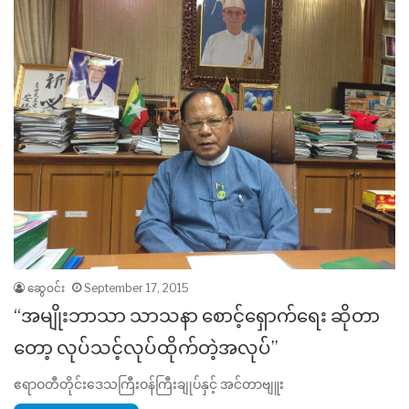
ဆွေဝင်း
September 17, 2015
“အမျိုးဘာသာ သာသနာ စောင့်ရှောက်ရေး ဆိုတာ
တော့ လုပ်သင့်လုပ်ထိုက်တဲ့အလုပ်”
ဧရာဝတီတိုင်းဒေသကြီးဝန်ကြီးချုပ်နှင့် အင်တာဗျူး