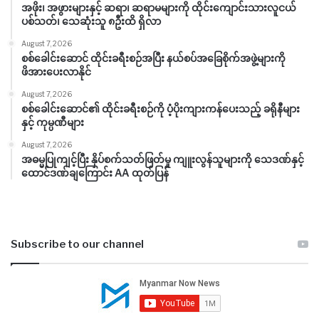
အဖိုး၊ အဖွားများနှင့် ဆရာ၊ ဆရာမများကို ထိုင်းကျောင်းသားလူငယ်
ပစ်သတ်၊ သေဆုံးသူ ၈ဦးထိ ရှိလာ
August 7, 2026
စစ်ခေါင်းဆောင် ထိုင်းခရီးစဉ်အပြီး နယ်စပ်အခြေစိုက်အဖွဲ့များကို
ဖိအားပေးလာနိုင်
August 7, 2026
စစ်ခေါင်းဆောင်၏ ထိုင်းခရီးစဉ်ကို ပံ့ပိုးကျားကန်ပေးသည့် ခရိုနီများ
နှင့် ကုမ္ပဏီများ
August 7, 2026
အဓမ္မပြုကျင့်ပြီး နှိပ်စက်သတ်ဖြတ်မှု ကျူးလွန်သူများကို သေဒဏ်နှင့်
ထောင်ဒဏ်ချကြောင်း AA ထုတ်ပြန်
Subscribe to our channel