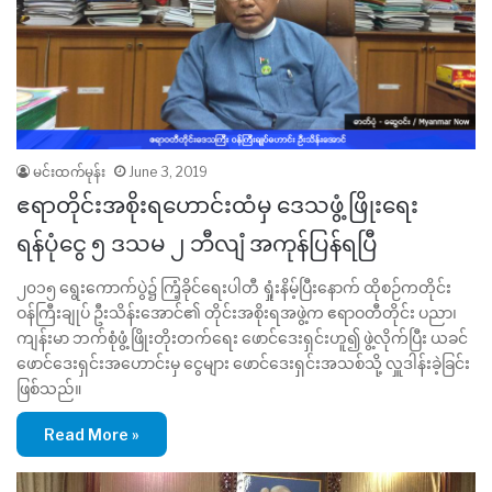
မင်းထက်မုန်း
June 3, 2019
ဧရာတိုင်းအစိုးရဟောင်းထံမှ ဒေသဖွံ့ဖြိုးရေး
ရန်ပုံငွေ ၅ ဒသမ ၂ ဘီလျံ အကုန်ပြန်ရပြီ
၂၀၁၅ ရွေးကောက်ပွဲ၌ ကြံ့ခိုင်ရေးပါတီ ရှုံးနိမ့်ပြီးနောက် ထိုစဉ်ကတိုင်း
ဝန်ကြီးချုပ် ဦးသိန်းအောင်၏ တိုင်းအစိုးရအဖွဲ့က ဧရာဝတီတိုင်း ပညာ၊
ကျန်းမာ ဘက်စုံဖွံ့ ဖြိုးတိုးတက်ရေး ဖောင်ဒေးရှင်းဟူ၍ ဖွဲ့လိုက်ပြီး ယခင်
ဖောင်ဒေးရှင်းအဟောင်းမှ ငွေများ ဖောင်ဒေးရှင်းအသစ်သို့ လှူဒါန်းခဲ့ခြင်း
ဖြစ်သည်။
Read More »