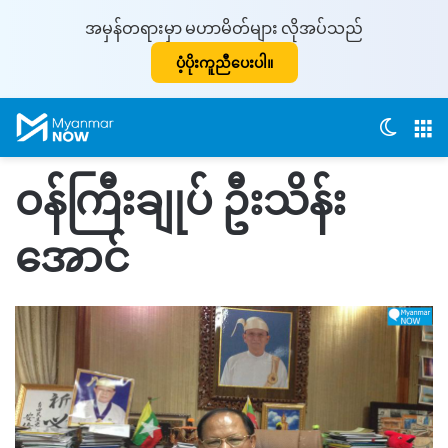
အမှန်တရားမှာ မဟာမိတ်များ လိုအပ်သည်
ပံ့ပိုးကူညီပေးပါ။
Switch
M
ဝန်ကြီးချုပ် ဦးသိန်း
အောင်