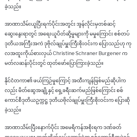
ခဲ့သည်။
အာဏာသိမ်းယူပြီးရက်ပိုင်းအတွင်း အွန်လိုင်းမှတစ်ဆင့်
ဆွေးနွေးရာတွင် အရေးယူပိတ်ဆို့မှုများကို မမှုကြောင်း စစ်တပ်
ဒုတိယအကြီးအကဲ ဒုဗိုလ်ချုပ်မှူးကြီးစိုးဝင်းက ပြောသည်ဟု ကု
လအထူးကိုယ်စားလှယ် Christine Schraner Burgener က
မတ်လဆန်းပိုင်းတွင် ထုတ်ဖော်ပြောကြားခဲ့သည်။
နိုင်ငံတကာ၏ ဖယ်ကြဉ်မှုကြောင့် အထီးကျန်ဖြစ်မည်ဆိုပါက
လည်း မိတ်ဆွေအချို့နှင့် ရှေ့ခရီးဆက်မည်ဖြစ်ကြောင်း စစ်
ကောင်စီဒုတိယဥက္ကဋ္ဌ ဒုတိယဗိုလ်ချုပ်မှူးကြီးစိုးဝင်းက ပြောဆို
ခဲ့သည်။
အာဏာသိမ်းပြီးနောက်ပိုင်း အမေရိကန်အစိုးရက ဒဏ်ခတ်