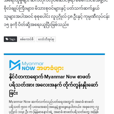
အရေးယူမှုများ ဆက်တိုက်လုပ်ဆောင်ခဲ့ရာ စစ်ကောင်စီအဖွဲ့ဝင်
ဗိုလ်ချုပ်ကြီးများ၊ မိသားစုဝင်များနှင့် ပတ်သက်ဆက်နွှယ်
သူများအပါအဝင် စုစုပေါင်း လူပုဂ္ဂိုလ် ၄၈ ဦးနှင့် ကုမ္ပဏီလုပ်ငန်း
၁၅ ခုကို ပိတ်ဆို့အရေးယူပြီးဖြစ်သည်။
Tags
စစ်ကောင်စီ
လော်ဘီအုပ်စု
နိုင်ငံတကာရောက် Myanmar Now စာဖတ်
ပရိသတ်အား အလေးအနက် တိုက်တွန်းနှိုးဆော်
ခြင်း
Myanmar Now ဆက်လက်လည်ပတ်ရေးအတွက် အမာခံ စာဖတ်
ပရိသတ် ၅၀၀ ကို ပထမအဆင့်အနေနဲ့ ရှာဖွေနေပါတယ်။ အခုတော့ လူ
ပုဂ္ဂိုလ် ၁၀၉ ဦး က မြန်မာနောင်းရဲ့ အမာခံ စာဖတ်ပရိသတ်တွေ အဖြစ်