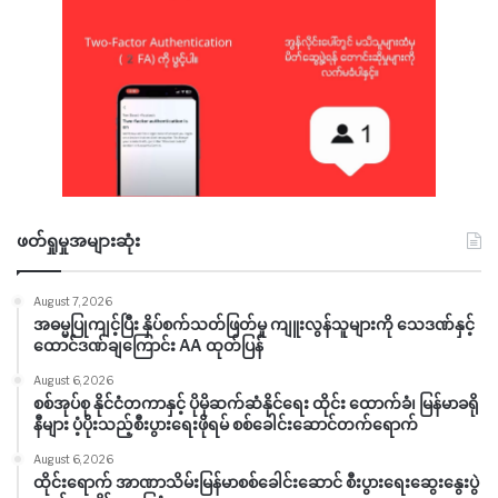
ဖတ်ရှုမှုအများဆုံး
August 7, 2026
အဓမ္မပြုကျင့်ပြီး နှိပ်စက်သတ်ဖြတ်မှု ကျူးလွန်သူများကို သေဒဏ်နှင့်
ထောင်ဒဏ်ချကြောင်း AA ထုတ်ပြန်
August 6, 2026
စစ်အုပ်စု နိုင်ငံတကာနှင့် ပိုမိုဆက်ဆံနိုင်ရေး ထိုင်း ထောက်ခံ၊ မြန်မာခရို
နီများ ပံ့ပိုးသည့်စီးပွားရေးဖိုရမ် စစ်ခေါင်းဆောင်တက်ရောက်
August 6, 2026
ထိုင်းရောက် အာဏာသိမ်းမြန်မာစစ်ခေါင်းဆောင် စီးပွားရေးဆွေးနွေးပွဲ