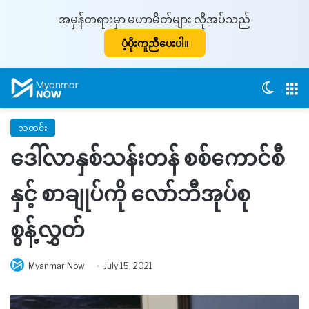
အမှန်တရားမှာ မဟာမိတ်များ လိုအပ်သည်
ပံ့ပိုးကူညီပေးပါ။
Switch
M
သတင်း
ဒေါ်လာနှစ်သန်းတန် စစ်ကောင်စီ
နှင့် စာချုပ်ကို လော်ဘီအုပ်စု
စွန့်လွှတ်
Myanmar Now
July 15, 2021