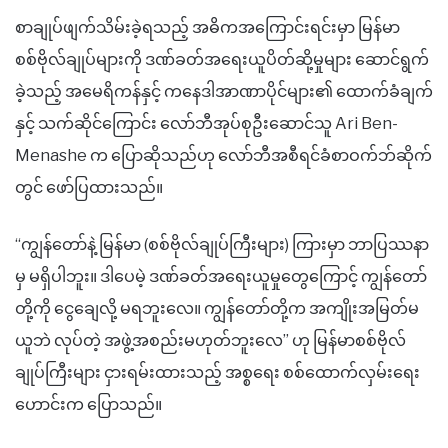
​စာချုပ်ဖျက်သိမ်းခဲ့ရသည့် အဓိကအကြောင်းရင်းမှာ မြန်မာ
စစ်ဗိုလ်ချုပ်များကို ဒဏ်ခတ်အရေးယူပိတ်ဆို့မှုများ ဆောင်ရွက်
ခဲ့သည့် အမေရိကန်နှင့် ကနေဒါအာဏာပိုင်များ၏ ထောက်ခံချက်
နှင့် သက်ဆိုင်ကြောင်း လော်ဘီအုပ်စုဦးဆောင်သူ Ari Ben-
Menashe က ပြောဆိုသည်ဟု လော်ဘီအစီရင်ခံစာဝက်ဘ်ဆိုက်
တွင် ဖော်ပြထားသည်။
“ကျွန်တော်နဲ့ မြန်မာ (စစ်ဗိုလ်ချုပ်ကြီးများ) ကြားမှာ ဘာပြဿနာ
မှ မရှိပါဘူး။ ဒါပေမဲ့ ဒဏ်ခတ်အရေးယူမှုတွေကြောင့် ကျွန်တော်
တို့ကို ငွေချေလို့ မရဘူးလေ။ ကျွန်တော်တို့က အကျိုးအမြတ်မ
ယူဘဲ လုပ်တဲ့ အဖွဲ့အစည်းမဟုတ်ဘူးလေ” ဟု မြန်မာစစ်ဗိုလ်
ချုပ်ကြီးများ ငှားရမ်းထားသည့် အစ္စရေး စစ်ထောက်လှမ်းရေး
ဟောင်းက ပြောသည်။