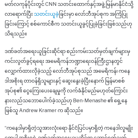
မတ်လကုန်ပိုင်းတွင် CNN သတင်းထောက်နှင့်အဖွဲ့ မြန်မာနိုင်ငံသို့
လာရောက်ပြီး
သတင်းယူခဲ့
ခြင်းမှာ လော်ဘီအုပ်စုက အကြံပြု
ခြင်းကြောင့် စစ်ကောင်စီက သတင်းယူခွင့်ပြုခဲ့ခြင်းဖြစ်သည်ဟု
သိရသည်။
ဒဏ်ခတ်အရေးယူခြင်းဆိုင်ရာ စည်းကမ်းသတ်မှတ်ချက်များမှ
ကင်းလွတ်ခွင့်ရရေး အမေရိကန်ဘဏ္ဍာရေးဝန်ကြီးဌာနတွင်
လျှောက်ထားလိုခဲ့သည့် လော်ဘီအုပ်စုသည် အမေရိကန်၊ ကနေ
ဒါအစိုးရ တာဝန်ရှိသူများနှင့် ဆွေးနွေးခဲ့ပြီးနောက် မြန်မာစစ်
အုပ်စု၏ ငွေကြေးပေးချေမှုကို လက်ခံနိုင်မည်မဟုတ်ကြောင်း
နားလည်သဘောပေါက်ခဲ့သည်ဟု Ben-Menashe ၏ ရှေ့နေ
ဖြစ်သူ Andrew Kramer က ဆိုသည်။
“ကနေဒါမှာရှိတဲ့သူအားလုံးရော နိုင်ငံပြင်ပမှာရှိတဲ့ ကနေဒါလူမျိုး
တွေပါ အစိုးရရဲ့ ဒဏ်ခတ်အရေးယူမှုဆိုင်ရာ ဆောင်ရွက်ချက်