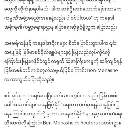
တွေကို လိုက်နာရပါမယ်။ ဒါက တစ်ဦးတစ်ယောက်ချင်းသာမက
ကုမ္ပဏီအဖွဲ့အစည်းအနေနဲ့လည်း ပါဝင်ပါတယ်” ဟု ကနေဒါ
အစိုးရ၏ ကမ္ဘာ့ရေးရာဌာန ပြောရေးဆိုခွင့်ရှိသူက ပြောသည်။
အမေရိကန်နှင့် ကနေဒါအစိုးရများ စိတ်ပြောင်းသွားပါက ၎င်း
အနေဖြင့် မြန်မာစစ်ဗိုလ်ချုပ်များနှင့် ပြန်လည်လုပ်ကိုင်လို
ကြောင်း၊ မြန်မာနိုင်ငံတွင် တရုတ်ဩဇာကြီးမားမှုကို ဆန့်ကျင်ရန်
မြန်မာစစ်တပ်က ခံတုတ်သဖွယ်ဖြစ်ကြောင်း Ben-Menashe
က ကာကွယ်ပြောဆိုသည်။
စစ်အုပ်စုက ငှားရမ်းအပြီး မတ်လအတွင်းကလည်း မြန်မာစစ်
ခေါင်းဆောင်များအနေဖြင့် နိုင်ငံရေးက ထွက်ခွာရန် ဆန္ဒပြင်းပြ
နေကြောင်း၊ တရုတ်ကို ခွာကာ အနောက်နိုင်ငံများနှင့် ဆက်ဆံရေး
တိုးတက်လိုကြောင်း Ben-Menashe က Reuters သတင်းဌာန