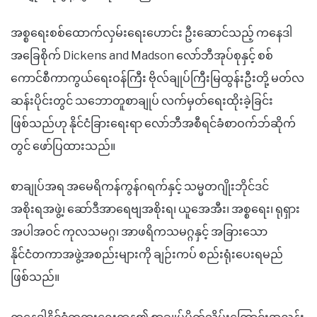
အစ္စရေးစစ်ထောက်လှမ်းရေးဟောင်း ဦးဆောင်သည့် ကနေဒါ
အခြေစိုက် Dickens and Madson လော်ဘီအုပ်စုနှင့် စစ်
ကောင်စီကာကွယ်ရေးဝန်ကြီး ဗိုလ်ချုပ်ကြီးမြထွန်းဦးတို့ မတ်လ
ဆန်းပိုင်းတွင် သဘောတူစာချုပ် လက်မှတ်ရေးထိုးခဲ့ခြင်း
ဖြစ်သည်ဟု နိုင်ငံခြားရေးရာ လော်ဘီအစီရင်ခံစာဝက်ဘ်ဆိုက်
တွင် ဖော်ပြထားသည်။
စာချုပ်အရ အမေရိကန်ကွန်ဂရက်နှင့် သမ္မတဂျိုးဘိုင်ဒင်
အစိုးရအဖွဲ့၊ ဆော်ဒီအာရေဗျအစိုးရ၊ ယူအေအီး၊ အစ္စရေး၊ ရုရှား
အပါအဝင် ကုလသမဂ္ဂ၊ အာဖရိကသမဂ္ဂနှင့် အခြားသော
နိုင်ငံတကာအဖွဲ့အစည်းများကို ချဉ်းကပ် စည်းရုံးပေးရမည်
ဖြစ်သည်။