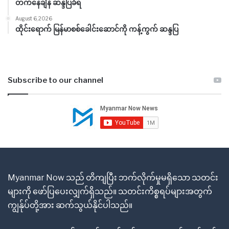
တက်နေချိန် ဆန္ဒပြခံရ
August 6, 2026
ထိုင်းရောက် မြန်မာစစ်ခေါင်းဆောင်ကို ကန့်ကွက် ဆန္ဒပြ
Subscribe to our channel
Myanmar Now သည် တိကျပြီး ဘက်လိုက်မှုမရှိသော သတင်း
များကို ဖော်ပြပေးလျှက်ရှိသည်။ သတင်းကိစ္စရပ်များအတွက်
ကျွန်ုပ်တို့အား ဆက်သွယ်နိုင်ပါသည်။