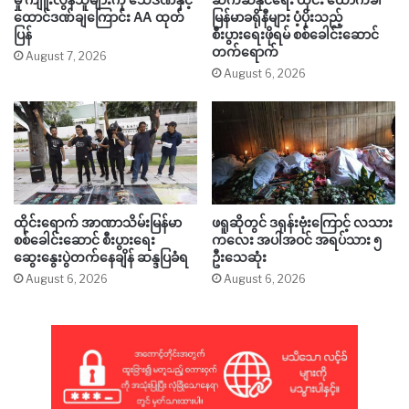
ထောင်ဒဏ်ချကြောင်း AA ထုတ်
မြန်မာခရိုနီများ ပံ့ပိုးသည့်
ပြန်
စီးပွားရေးဖိုရမ် စစ်ခေါင်းဆောင်
တက်ရောက်
August 7, 2026
August 6, 2026
ထိုင်းရောက် အာဏာသိမ်းမြန်မာ
ဖရူဆိုတွင် ဒရုန်းဗုံးကြောင့် လသား
စစ်ခေါင်းဆောင် စီးပွားရေး
ကလေး အပါအဝင် အရပ်သား ၅
ဆွေးနွေးပွဲတက်နေချိန် ဆန္ဒပြခံရ
ဦးသေဆုံး
August 6, 2026
August 6, 2026