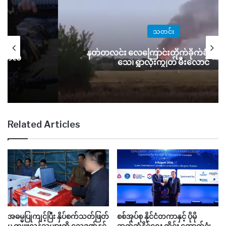
သတင်း
နတ်တလင်း လေကြောင်းတိုက်ခိုက်ခံရမှု နှ
လာတာလဲ
သေ၊ ရွာလုံးကျွတ် မီးလောင်
Related Articles
အဓမ္မပြုကျင့်ပြီး နှိပ်စက်သတ်ဖြတ်
စစ်အုပ်စု နိုင်ငံတကာနှင့် ပိုမို
မှု ကျူးလွန်သူများကို သေဒဏ်နှင့်
ဆက်ဆံနိုင်ရေး ထိုင်း ထောက်ခံ၊