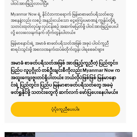
ပါဝင်အားဖြည့်လာပါပြီ။
Myanmar Now ရဲ့ နိုင်ငံတကာရောက် မြန်မာစာဖတ်ပရိသတ်တွေ
အနေနဲ့လည်း လစဉ် အနည်းငယ်သော ငွေကြေးပမာဏနဲ့ ကျွန်ုပ်တို့ရဲ့
သတင်းထုတ်လုပ်မှု လုပ်ငန်းစဉ် အဆက်မပြတ်ဖို့ ပါဝင်အားဖြည့်ပေးပါ
လို့ လေးလေးနက်နက် တိုက်တွန်းပါတယ်။
မြန်မာနောင်းရဲ့ အမာခံ စာဖတ်ပရိသတ်အဖြစ် အခုပဲ ပါဝင်ကူညီ
စာရင်းသွင်းဖို့ အလေးအနက်ထပ်မံတိုက်တွန်း ပါရစေခင်ဗျာ။
အမာခံ စာဖတ်ပရိသတ်အဖြစ် အားဖြည့်ကူညီတဲ့ ပြည်တွင်း၊
ပြည်ပ လူပုဂ္ဂိုလ် တစ်ဦးချင်းစီကိုလည်း Myanmar Now က
အထူးကျေးဇူးတင်ရှိပါတယ်။ ဘယ်လိုပဲဖြစ်ဖြစ် မြန်မာနော
င်းရဲ့ ပြည်တွင်း၊ ပြည်ပ မြန်မာစာဖတ်ပရိသတ်တွေ အခမဲ့
ဖတ်ရှုနိုင်ဖို့ သတင်းတွေကို ဆက်လက် ဖော်ပြပေးနေပါမယ်။
ပံ့ပိုးကူညီပေးပါ။