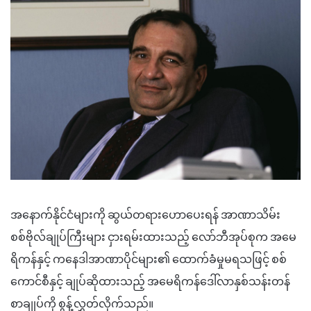
အနောက်နိုင်ငံများကို ဆွယ်တရားဟောပေးရန် အာဏာသိမ်း
စစ်ဗိုလ်ချုပ်ကြီးများ ငှားရမ်းထားသည့် လော်ဘီအုပ်စုက အမေ
ရိကန်နှင့် ကနေဒါအာဏာပိုင်များ၏ ထောက်ခံမှုမရသဖြင့် စစ်
ကောင်စီနှင့် ချုပ်ဆိုထားသည့် အမေရိကန်ဒေါ်လာနှစ်သန်းတန်
စာချုပ်ကို စွန့်လွှတ်လိုက်သည်။