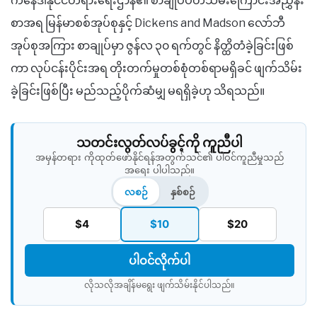
ကနေဒါနိုင်ငံတရားရေးဌာန၏ စာချုပ်ပိတ်သိမ်းကြောင်းအညွှန်း
စာအရ မြန်မာစစ်အုပ်စုနှင့် Dickens and Madson လော်ဘီ
အုပ်စုအကြား စာချုပ်မှာ ဇွန်လ ၃၀ ရက်တွင် နိတ္ထိတံခဲ့ခြင်းဖြစ်
ကာ လုပ်ငန်းပိုင်းအရ တိုးတက်မှုတစ်စုံတစ်ရာမရှိခင် ဖျက်သိမ်း
ခဲ့ခြင်းဖြစ်ပြီး မည်သည့်ပိုက်ဆံမျှ မရရှိခဲ့ဟု သိရသည်။
သတင်းလွတ်လပ်ခွင့်ကို ကူညီပါ
အမှန်တရား ကိုထုတ်ဖော်နိုင်ရန်အတွက်သင်၏ ပါဝင်ကူညီမှုသည်
အရေး ပါပါသည်။
လစဉ်
နှစ်စဉ်
$4
$10
$20
ပါဝင်လိုက်ပါ
လိုသလိုအချိန်မရွေး ဖျက်သိမ်းနိုင်ပါသည်။​