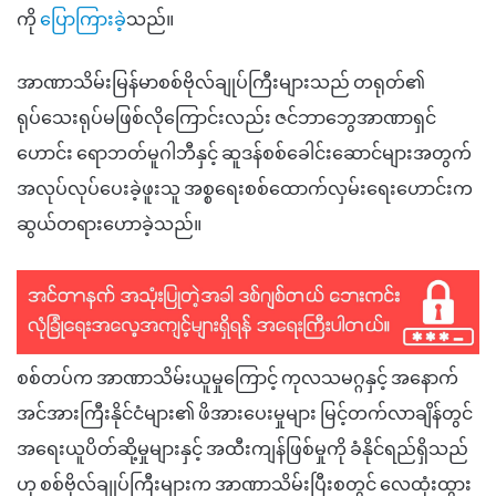
ကို
ပြောကြားခဲ့
သည်။
အာဏာသိမ်းမြန်မာစစ်ဗိုလ်ချုပ်ကြီးများသည် တရုတ်၏
ရုပ်သေးရုပ်မဖြစ်လိုကြောင်းလည်း ဇင်ဘာဘွေအာဏာရှင်
ဟောင်း ရောဘတ်မူဂါဘီနှင့် ဆူဒန်စစ်ခေါင်းဆောင်များအတွက်
အလုပ်လုပ်ပေးခဲ့ဖူးသူ အစ္စရေးစစ်ထောက်လှမ်းရေးဟောင်းက
ဆွယ်တရားဟောခဲ့သည်။
စစ်တပ်က အာဏာသိမ်းယူမှုကြောင့် ကုလသမဂ္ဂနှင့် အနောက်
အင်အားကြီးနိုင်ငံများ၏ ဖိအားပေးမှုများ မြင့်တက်လာချိန်တွင်
အရေးယူပိတ်ဆို့မှုများနှင့် အထီးကျန်ဖြစ်မှုကို ခံနိုင်ရည်ရှိသည်
ဟု စစ်ဗိုလ်ချုပ်ကြီးများက အာဏာသိမ်းပြီးစတွင် လေထုံးထွား