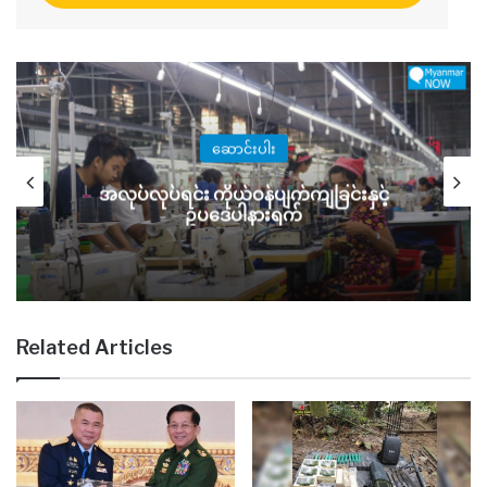
ဆောင်းပါး
အလုပ်လုပ်ရင်း ကိုယ်ဝန်ပျက်ကျခြင်းနှင့်
ဥပဒေပါနားရက်
Related Articles