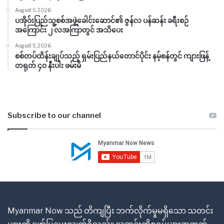
August 5, 2026
ပအိုဝ်းပြည်သူ့စစ်အဖွဲ့ခေါင်းဆောင်၏ ဇွန်လ ပန်ဆန်း ခရီးစဉ်
အကြောင်း ၂ လအကြာတွင် အသိပေး
August 5, 2026
စစ်တပ်ထိန်းချုပ်သည့် ရှမ်းပြည်နယ်တောင်ပိုင်း နမ့်စန်တွင် ကျားဖြန့်
တရုတ် ၄၀ နီးပါး ဖမ်းမိ
Subscribe to our channel
Myanmar Now သည် တိကျပြီး ဘက်လိုက်မှုမရှိသော သတင်း