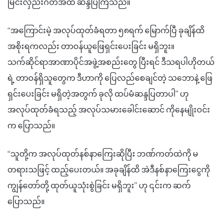
မြင်းလှည်းဂိတ်အထိ ဆန္ဒပြကြသည်။
“အကြောင်းမဲ့ အလုပ်ထုတ်ခံရတာ ၅၈ရက် မြောက်ပြီ ခုချိန်ထိ
အစိုးရကလည်း တာဝန်ယူဖြေရှင်းပေးခြင်း မရှိဘူး။
သက်ဆိုင်ရာအာဏာပိုင်အဖွဲ့အစည်းတွေ ပြီးရင် ဒီသရပါဟိုတယ်
ရဲ့ တာဝန်ရှိသူတွေက ဒီဟာကို ပြေလည်စေချင်တဲ့ သဘောနဲ့ ဖြေ
ရှင်းပေးခြင်း မရှိတဲ့အတွက် ခုလို ထပ်မံဆန္ဒပြတာပါ” ဟု
အလုပ်ထုတ်ခံရသည့် အလုပ်သမားခေါင်းဆောင် ကိုနေမျိုးဝင်း
က ပြောသည်။
“သူတို့က အလုပ်ထုတ်နစ်နာကြေးဆိုပြီး ဘဏ်ကတ်ထဲကို မ
တရားသဖြင့် ထည့်ပေးတယ်။ အခုချိန်ထိ အဲဒီနစ်နာကြေးငွေကို
ကျွန်တော်တို့ ထုတ်ယူသုံးစွဲခြင်း မရှိဘူး” ဟု ၎င်းက ဆက်
ပြောသည်။