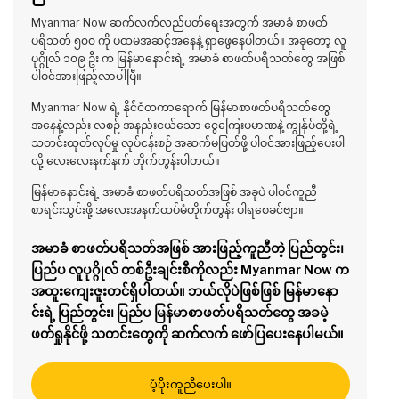
Myanmar Now ဆက်လက်လည်ပတ်ရေးအတွက် အမာခံ စာဖတ်
ပရိသတ် ၅၀၀ ကို ပထမအဆင့်အနေနဲ့ ရှာဖွေနေပါတယ်။ အခုတော့ လူ
ပုဂ္ဂိုလ် ၁၀၉ ဦး က မြန်မာနောင်းရဲ့ အမာခံ စာဖတ်ပရိသတ်တွေ အဖြစ်
ပါဝင်အားဖြည့်လာပါပြီ။
Myanmar Now ရဲ့ နိုင်ငံတကာရောက် မြန်မာစာဖတ်ပရိသတ်တွေ
အနေနဲ့လည်း လစဉ် အနည်းငယ်သော ငွေကြေးပမာဏနဲ့ ကျွန်ုပ်တို့ရဲ့
သတင်းထုတ်လုပ်မှု လုပ်ငန်းစဉ် အဆက်မပြတ်ဖို့ ပါဝင်အားဖြည့်ပေးပါ
လို့ လေးလေးနက်နက် တိုက်တွန်းပါတယ်။
မြန်မာနောင်းရဲ့ အမာခံ စာဖတ်ပရိသတ်အဖြစ် အခုပဲ ပါဝင်ကူညီ
စာရင်းသွင်းဖို့ အလေးအနက်ထပ်မံတိုက်တွန်း ပါရစေခင်ဗျာ။
အမာခံ စာဖတ်ပရိသတ်အဖြစ် အားဖြည့်ကူညီတဲ့ ပြည်တွင်း၊
ပြည်ပ လူပုဂ္ဂိုလ် တစ်ဦးချင်းစီကိုလည်း Myanmar Now က
အထူးကျေးဇူးတင်ရှိပါတယ်။ ဘယ်လိုပဲဖြစ်ဖြစ် မြန်မာနော
င်းရဲ့ ပြည်တွင်း၊ ပြည်ပ မြန်မာစာဖတ်ပရိသတ်တွေ အခမဲ့
ဖတ်ရှုနိုင်ဖို့ သတင်းတွေကို ဆက်လက် ဖော်ပြပေးနေပါမယ်။
ပံ့ပိုးကူညီပေးပါ။