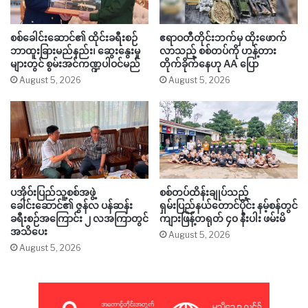
စစ်ခေါင်းဆောင်၏ ထိုင်းခရီးစဉ်
ဧရာဝတီတိုင်းဘက်မှ ထိုးဖောက်
ဘာထူးခြားမည်နည်း၊ ဆွေးနွေးမှု
လာသည့် စစ်တပ်ကို ဟန့်တား
များတွင် စွမ်းအင်ကဏ္ဍပါဝင်မည်
တိုက်ခိုက်နေဟု AA ပြော
August 5, 2026
August 5, 2026
ပအိုဝ်းပြည်သူ့စစ်အဖွဲ့
စစ်တပ်ထိန်းချုပ်သည့်
ခေါင်းဆောင်၏ ဇွန်လ ပန်ဆန်း
ရှမ်းပြည်နယ်တောင်ပိုင်း နမ့်စန်တွင်
ခရီးစဉ်အကြောင်း ၂ လအကြာတွင်
ကျားဖြန့်တရုတ် ၄၀ နီးပါး ဖမ်းမိ
အသိပေး
August 5, 2026
August 5, 2026