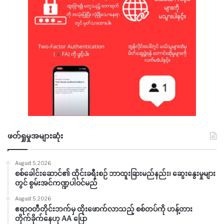
ဖတ်ရှုမှုအများဆုံး
August 5, 2026
စစ်ခေါင်းဆောင်၏ ထိုင်းခရီးစဉ် ဘာထူးခြားမည်နည်း၊ ဆွေးနွေးမှုများ
တွင် စွမ်းအင်ကဏ္ဍပါဝင်မည်
August 5, 2026
ဧရာဝတီတိုင်းဘက်မှ ထိုးဖောက်လာသည့် စစ်တပ်ကို ဟန့်တား
တိုက်ခိုက်နေဟု AA ပြော