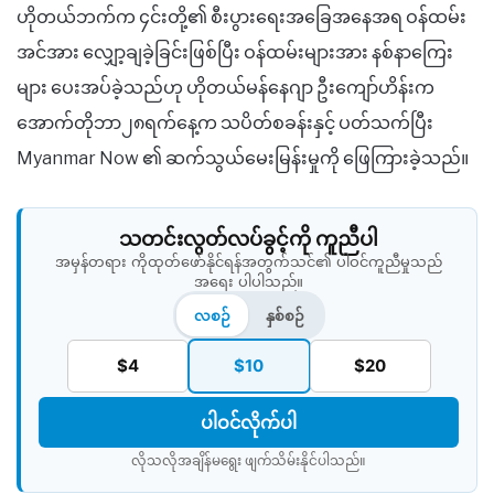
ဟိုတယ်ဘက်က ၄င်းတို့၏ စီးပွားရေးအခြေအနေအရ ဝန်ထမ်း
အင်အား လျှော့ချခဲ့ခြင်းဖြစ်ပြီး ဝန်ထမ်းများအား နစ်နာကြေး
များ ပေးအပ်ခဲ့သည်ဟု ဟိုတယ်မန်နေဂျာ ဦးကျော်ဟိန်းက
အောက်တိုဘာ၂၈ရက်နေ့က သပိတ်စခန်းနှင့် ပတ်သက်ပြီး
Myanmar Now ၏ ဆက်သွယ်မေးမြန်းမှုကို ဖြေကြားခဲ့သည်။
သတင်းလွတ်လပ်ခွင့်ကို ကူညီပါ
အမှန်တရား ကိုထုတ်ဖော်နိုင်ရန်အတွက်သင်၏ ပါဝင်ကူညီမှုသည်
အရေး ပါပါသည်။
လစဉ်
နှစ်စဉ်
$4
$10
$20
ပါဝင်လိုက်ပါ
လိုသလိုအချိန်မရွေး ဖျက်သိမ်းနိုင်ပါသည်။​