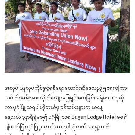
အလုပ်ပြန်လုပ်ကိုင်ခွင့်ရရှိရေး တောင်းဆိုနေသည့် ၅၈ရက်ကြာ
သပိတ်စခန်းအား လိုက်လျောဖြေရှင်းပေးခြင်း မရှိသေးဟုဆို
ကာ ပုဂံမြို့သရပါဟိုတယ်မှ ဝန်ထမ်းများက ယနေ့
နေ့လယ် ၃နာရီခွဲမှစ၍ ပုဂံမြို့သစ် Bagan Lodge Hotel မှစ၍
ချီတက်ပြီး ပုဂံမြို့ဟောင်း သရပါဟိုတယ်အရှေ့ဘက်