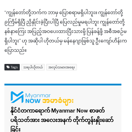
“ကျွန်တော်တို့ဘက်က ဘာမှ ပြောစရာမရှိပါဘူး။ ကျွန်တော်တို့
၉ကြိမ်ရှိပြီ ညှိနှိုင်းခဲ့ပြီးပါပြီ ပြေလည်မှုမရပါဘူး ကျွန်တော်တို့
နစ်နာကြေး အပြည့်အဝပေးထားပြီးသားမို့ ပြန်ခန့်ဖို့ အစီအစဉ်မ
ရှိပါဘူး” ဟု အဆိုပါ ဟိုတယ်မှ မန်နေဂျာဖြစ်သူ ဦးကျော်ဟိန်းက
ပြောသည်။
Tags
သရပါဟိုတယ်
အလုပ်သမားအရေး
နိုင်ငံတကာရောက် Myanmar Now စာဖတ်
ပရိသတ်အား အလေးအနက် တိုက်တွန်းနှိုးဆော်
ခြင်း