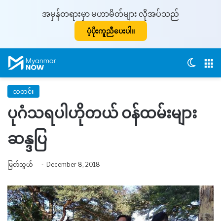
အမှန်တရားမှာ မဟာမိတ်များ လိုအပ်သည်
ပံ့ပိုးကူညီပေးပါ။
Switch
M
သတင်း
ပုဂံသရပါဟိုတယ် ဝန်ထမ်းများ
ဆန္ဒပြ
မြတ်သွယ်
December 8, 2018