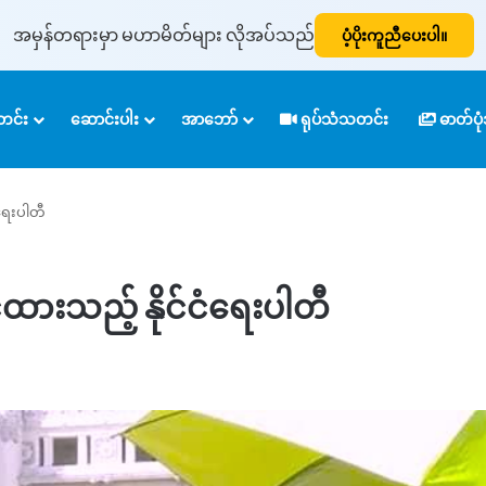
အမှန်တရားမှာ မဟာမိတ်များ လိုအပ်သည်
ပံ့ပိုးကူညီပေးပါ။
င်း
ဆောင်းပါး
အာဘော်
ရုပ်သံသတင်း
ဓာတ်ပ
ံရေးပါတီ
င်ထားသည့် နိုင်ငံရေးပါတီ