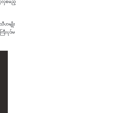
ွင့်လှစ်မည့်
သီဟမျိုး
ြီးပုဒ်မ