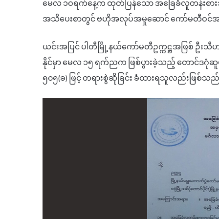
မေလ
၁ဝရက်နေ့က
ထုတ်ပြန်သော
အခြေခံလူတန်းစာ
အသိပေးစာတွင်
ဗဟိုအလုပ်အမှုဆောင်
ကော်မတီဝင်အ
ယင်းအပြင်
ပါတီမြို့နယ်ကော်မတီဥက္ကဋ္ဌ
အဖြစ်
ဦးသီဟမျ
နိုင်မှာ
မေလ
၁၅
ရက်ညက
ဖြစ်ပွားခဲ့သည့်
တောင်ဒဂုံဆူပ
၅၀၅
(
ခ
)
ဖြင့် တရားစွဲဆိုခြင်း
ခံထားရသူလည်းဖြစ်သည်