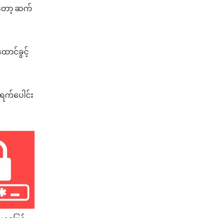
တော့
ဆက်
ာင်ခွင့်
ရက်ပေါင်း