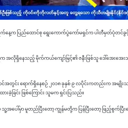
က်နေ့က
ပြည်ထောင်စု
ရွေးကောက်ပွဲ
ကော်မရှင်က
ပါတီမှတ်ပုံတင်ခွင့
ဲက
အလိုရှိနေသည့်
မိုက်ကယ်ကျော်မြင့်၏
ဇနီးဖြစ်သူ
ဒေါ်အေးအေး
င်အတွင်း
ရောက်ရှိနေစဉ်
၂၀၁၈
ခုနှစ်
၉
လပိုင်းကတည်းက
အမျိုးသ
ားခဲ့ခြင်း
ဖြစ်ကြောင်း
သူမက ရှင်းပြသည်။
ဲ
သူ့အပေါ်မှာ
မူတည်ပြီးတော့
ကျွန်မတို့က
ပြန်ပြီးတော့
ဖြည့်စွက်ပြီး