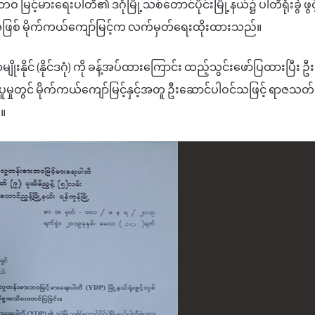
းဘဝ
မြင့်မားရေးပါတီ၏
ဒဂုံမြို့သစ်တောင်ပိုင်း
မြို့နယ်
၌
ပါတီရုံးခွဲ ဖ
ဖြစ်
မိုက်ကယ်ကျော်မြင့်က
လက်မှတ်ရေးထိုးထားသည်။
ိုးနိုင်
(
နိုင်ဒဂုံ
)
ကို ခန့်အပ်ထားကြောင်း
ထည့်သွင်းဖော်ပြထားပြီး
ဦး
ူမှုတွင်
မိုက်ကယ်ကျော်မြင့်နှင့်
အတူ ဦးဆောင်ပါဝင်သဖြင့်
ရာဇသတ်က
။