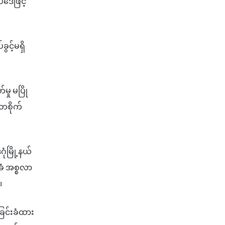
ဒေဖြင့်
်ခွင့်မရှိ
မှု မပြို
စိုက်
ုံမြို့နယ်
ံ အစ္စလာ
။
ုခြင်းခံထား