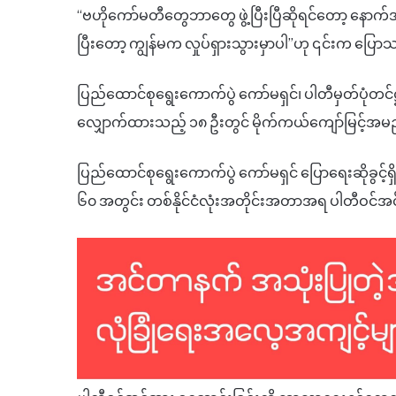
“
ဗဟိုကော်မတီတွေဘာတွေ
ဖွဲ့ပြီးပြီ
ဆိုရင်တော့
နောက်
ပြီးတော့
ကျွန်မက
လှုပ်ရှားသွားမှာပါ
”
ဟု ၎င်းက ပြော
ပြည်ထောင်စုရွေးကောက်ပွဲ
ကော်မရှင်၊
ပါတီမှတ်ပုံတင်ဋ
လျှောက်ထားသည့်
၁၈
ဦးတွင်
မိုက်ကယ်ကျော်မြင့်
အမည်
ပြည်ထောင်စုရွေးကောက်ပွဲ
ကော်မရှင်
ပြောရေးဆိုခွင့်ရှ
၆၀
အတွင်း
တစ်နိုင်ငံလုံးအတိုင်းအတာအရ
ပါတီဝင်အ