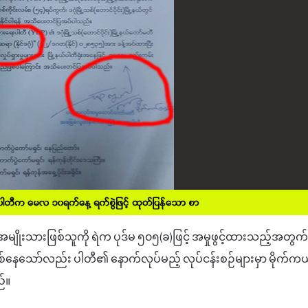
အမျိုးသားဖြစ်သူကို
ရဲက
ပုဒ်မ
၅၀၅
(
ခ
)
ဖြင့်
အမှုဖွင့်ထားသည့်အတွက်
ြစ်နေသော်လည်း
ပါတီ၏
နောက်လုပ်မည့်
လုပ်ငန်းစဉ်များမှာ
မိုက်ကယ
်။