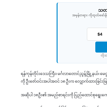
သတင်
အမှန်တရား ကိုထုတ်ဖော်
$4
လိုသ
ရန်ကုန်တိုင်းဒေသကြီး၊
မင်္ဂလာ
တောင်ညွန့်မြို့နယ်၊
မေတ္
ကို
ဦးဇော်ဝင်းအပါအဝင်
၁၈
ဦးက
လျှောက်ထားခြင်းဖ
အဆိုပါ
၁၈ဦး၏
အမည်စာရင်းကို
ပြည်ထောင်စုရွေးကေ