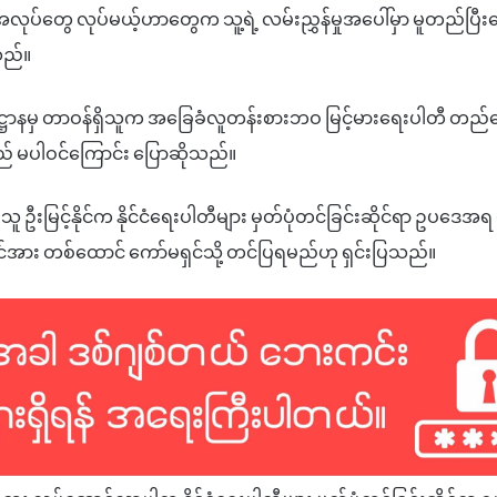
အလုပ်တွေ
လုပ်မယ့်ဟာတွေက
သူ့ရဲ့
လမ်းညွှန်မှုအပေါ်မှာ
မူတည်ပြီး
သည်။
္ဌာနမှ
တာဝန်ရှိသူက
အခြေခံလူတန်းစားဘဝ
မြင့်မားရေး
ပါတီ
တည်ထေ
 မပါဝင်ကြောင်း
ပြောဆိုသည်။
ိသူ
ဦးမြင့်နိုင်က
နိုင်ငံရေးပါတီများ
မှတ်ပုံတင်ခြင်း
ဆိုင်ရာ
ဥပဒေအရ
င်အား
တစ်ထောင်
ကော်မရှင်သို့
တင်ပြရမည်ဟု
ရှင်းပြသည်။