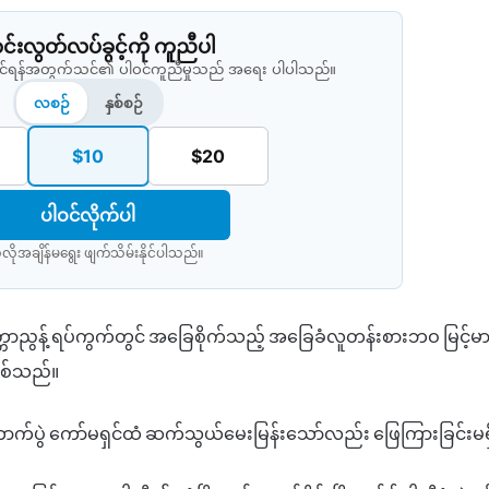
းလွတ်လပ်ခွင့်ကို ကူညီပါ
နိုင်ရန်အတွက်သင်၏ ပါဝင်ကူညီမှုသည် အရေး ပါပါသည်။
လစဉ်
နှစ်စဉ်
$10
$20
ပါဝင်လိုက်ပါ
လိုအချိန်မရွေး ဖျက်သိမ်းနိုင်ပါသည်။​
တာညွန့်
ရပ်ကွက်တွင်
အခြေစိုက်သည့်
အခြေခံလူတန်းစားဘဝ
မြင့်မ
ြစ်သည်။
ာက်ပွဲ
ကော်မရှင်ထံ
ဆက်သွယ်မေးမြန်းသော်လည်း
ဖြေကြားခြင်းမရ