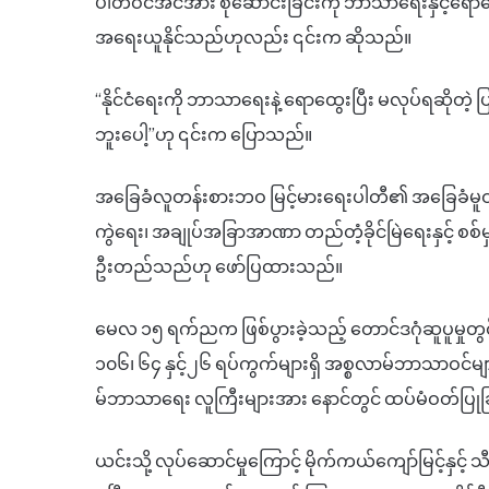
ပါတီဝင်အင်အား စုဆောင်းခြင်းကို
ဘာသာရေးနှင့်ရော
အရေးယူနိုင်သည်ဟုလည်း
၎င်းက ဆိုသည်။
“
နိုင်ငံရေးကို
ဘာသာရေးနဲ့
ရောထွေးပြီး မလုပ်ရဆိုတဲ့
ပ
ဘူးပေါ့
”
ဟု ၎င်းက ပြောသည်။
အခြေခံလူတန်းစားဘဝ
မြင့်မားရေးပါတီ၏
အခြေခံမူဝ
ကွဲရေး၊
အချုပ်အခြာအာဏာ
တည်တံ့ခိုင်မြဲရေးနှင့်
စစ်မ
ဦးတည်သည်ဟု
ဖော်ပြထားသည်။
မေလ
၁၅
ရက်ညက
ဖြစ်ပွားခဲ့သည့်
တောင်ဒဂုံဆူပူမှုတွ
၁၀၆၊
၆၄ နှင့်၂၆
ရပ်ကွက်များရှိ
အစ္စလာမ်ဘာသာဝင်မျ
မ်ဘာသာရေး
လူကြီးများအား
နောင်တွင် ထပ်မံဝတ်ပြုခ
ယင်းသို့
လုပ်ဆောင်မှုကြောင့်
မိုက်ကယ်ကျော်မြင့်နှင့်
သီ