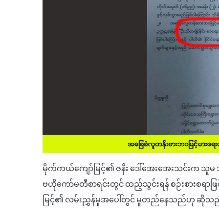
မိုက်ကယ်ကျော်မြင့်၏
ဇနီး
ဒေါ်အေးအေးသင်းက
သူမ
ဗဟိုကော်မတီစာရင်းတွင်
ထည့်သွင်းရန်
စဉ်းစားစရာဖ
မြင့်၏
လမ်းညွှန်မှုအပေါ်တွင်
မူတည်နေသည်ဟု
ဆိုသည