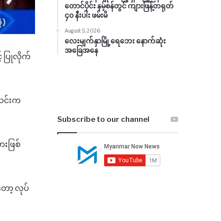
တောင်ပိုင်း နမ့်စန်တွင် ကျားဖြန့်တရုတ်
၄၀ နီးပါး ဖမ်းမိ
August 5, 2026
လေးမျက်နှာမြို့ရေဘေး နောက်ဆုံး
အခြေအနေ
်
ပြုလိုက်
သင်းက
Subscribe to our channel
ားဖြစ်
တော့
လုပ်