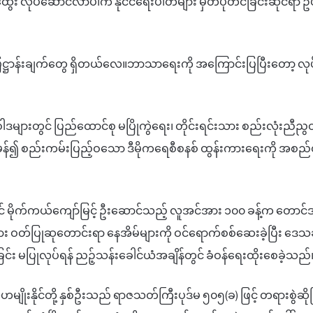
ထွေး လုပ်ဆောင်လာပါက
နိုင်ငံရေးပါတီများ
မှတ်ပုံတင်ခြင်းဆိုင်ရာ
ဥပ
ြဋ္ဌာန်းချက်တွေ ရှိတယ်လေ။ဘာသာရေးကို
အကြောင်းပြပြီးတော့
လုပ
ါဒများတွင်
ပြည်ထောင်စု
မပြိုကွဲရေး၊
တိုင်းရင်းသား
စည်းလုံးညီညွတ်
ှန်၍
စည်းကမ်းပြည့်ဝသော
ဒီမိုကရေစီ
စနစ်
ထွန်းကားရေးကို
အစည်တ
င်
မိုက်ကယ်ကျော်မြင့်
ဦးဆောင်သည့်
လူအင်အား
၁၀၀
ခန့်က
တောင်ဒဂ
ား
ဝတ်ပြုဆုတောင်းရာ
နေအိမ်များကို
ဝင်ရောက်စစ်ဆေးခဲ့ပြီး
ဒေသခ
ြင်း
မပြုလုပ်ရန်
ညဉ့်သ
န်းခေါင်ယံအချိန်တွင်
ခံဝန်ရေးထိုးစေခဲ့သည်
ဟမျိုးနိုင်တို့
နှစ်ဦးသည်
ရာဇသတ်ကြီးပုဒ်မ
၅၀၅
(
ခ
)
ဖြင့် တရားစွဲဆိ