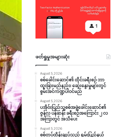
ဖတ်ရှုမှုအများဆုံး
August 5, 2026
စစ်ခေါင်းဆောင်၏ ထိုင်းခရီးစဉ် ဘာ
ထူးခြားမည်နည်း၊ ဆွေးနွေးမှုများတွင်
စွမ်းအင်ကဏ္ဍပါဝင်မည်
August 5, 2026
ပအိုဝ်းပြည်သူ့စစ်အဖွဲ့ခေါင်းဆောင်၏
ဇွန်လ ပန်ဆန်း ခရီးစဉ်အကြောင်း ၂ လ
အကြာတွင် အသိပေး
August 5, 2026
စစ်တပ်ထိန်းချုပ်သည့် ရှမ်းပြည်နယ်