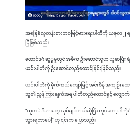
ဓာတ်ပုံ - Naing Dagon Facebook
အခြေခံလူတန်းစားဘဝ
မြင့်မားရေးပါတီကို
ယခုလ
၂
ရ
ပြီဖြစ်သည်။
တောင်ဒဂုံ
ဆူပူမှုတွင်
အဓိက
ဦးဆောင်သူဟု
ယူဆပြီး
ရ
ယင်းပါတီကို
ဦးဆောင်တည်ထောင်ခြင်းဖြစ်သည်။
ယင်းပါတီကို
မိုက်ကယ်ကျော်မြင့်
အင်းစိန်
အကျဉ်းထော
သူ၏
ညွှန်ကြားချက်အရ
ပါတီတည်ထောင်ခွင့်
လျှောက်ထ
“
သူကပဲ
ဒီဟာတွေ
လုပ်ချင်တယ်ဆိုပြီး
လုပ်တော့
ဒါကိုပ
သွားရတာပေါ့
”
ဟု ၎င်းက ပြောသည်။