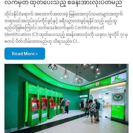
လက်မှတ် ထုတ်ပေးသည့် စခန်းအားလုံးပိတ်မည်
ထိုင်းနိုင်ငံရောက် အထောက်အထားမဲ့ မြန်မာအလုပ်သမားများအတွက်
တရားဝင်အလုပ်လုပ်ကိုင်ခွင့်နှင့် ခရီးသွားလာခွင့်ရနိုင်သည့် မည်သူ
မည်ဝါဖြစ်ကြောင်း သက်သေခံလက်မှတ် Certificates of
Identification (CI) ထုတ်ပေးသည့် စခန်းအားလုံးကို ယခုလ (ဇူလိုင် ၇) မှ
စတင် ပိတ်သိမ်းထားမည်ဟု သိရသည်။ CI…
Read More »