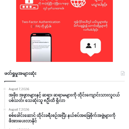
ဖတ်ရှုမှုအများဆုံး
August 7, 2026
အဖိုး၊ အဖွားများနှင့် ဆရာ၊ ဆရာမများကို ထိုင်းကျောင်းသားလူငယ်
ပစ်သတ်၊ သေဆုံးသူ ၈ဦးထိ ရှိလာ
August 7, 2026
စစ်ခေါင်းဆောင် ထိုင်းခရီးစဉ်အပြီး နယ်စပ်အခြေစိုက်အဖွဲ့များကို
ဖိအားပေးလာနိုင်