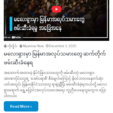
ကိုလှိုင်း
Myanmar Now
December 2, 2025
မလေးရှားမှာ မြန်မာအလုပ်သမားတွေ ဆက်တိုက်
ဖမ်းဆီးခံနေရ
အထောက်အထားမဲ့ နိုင်ငံခြားသားတွေကို ဖမ်းဆီးတဲ့ မလေးရှား
အာဏာပိုင်တွေရဲ့ ‘အော်ပရာစီ’ စီမံချက်ကြောင့် နိုဝင်ဘာလနောက်ဆုံး
ပတ်အတွင်း မြန်မာနိုင်ငံသားတွေ ရာနဲ့ချီပြီး ဖမ်းဆီးခံခဲ့ရတယ်လို့ မလေး
ရှားရောက် ရွှေ့ပြောင်းအလုပ်သမားအရေး ကူညီပေးနေသူတွေက ပြော
ပါတယ်။
Read More »