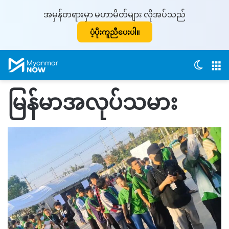
အမှန်တရားမှာ မဟာမိတ်များ လိုအပ်သည်
ပံ့ပိုးကူညီပေးပါ။
Switch
M
မြန်မာအလုပ်သမား