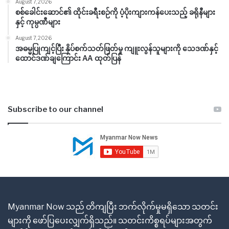
August 7, 2026
စစ်ခေါင်းဆောင်၏ ထိုင်းခရီးစဉ်ကို ပံ့ပိုးကျားကန်ပေးသည့် ခရိုနီများ
နှင့် ကုမ္ပဏီများ
August 7, 2026
အဓမ္မပြုကျင့်ပြီး နှိပ်စက်သတ်ဖြတ်မှု ကျူးလွန်သူများကို သေဒဏ်နှင့်
ထောင်ဒဏ်ချကြောင်း AA ထုတ်ပြန်
Subscribe to our channel
Myanmar Now သည် တိကျပြီး ဘက်လိုက်မှုမရှိသော သတင်း
များကို ဖော်ပြပေးလျှက်ရှိသည်။ သတင်းကိစ္စရပ်များအတွက်