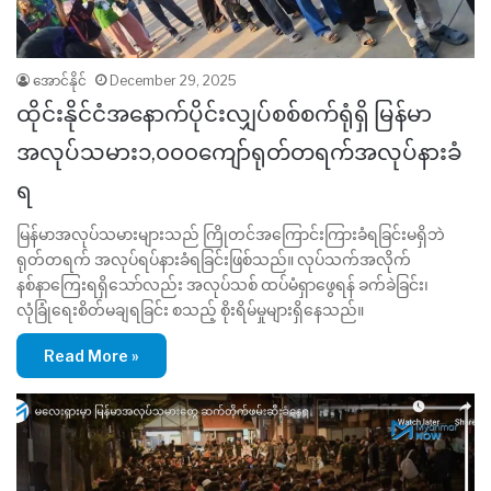
အောင်နိုင်
December 29, 2025
ထိုင်းနိုင်ငံအနောက်ပိုင်းလျှပ်စစ်စက်ရုံရှိ မြန်မာ
အလုပ်သမား၁,၀၀၀ကျော်ရုတ်တရက်အလုပ်နားခံ
ရ
မြန်မာအလုပ်သမားများသည် ကြိုတင်အကြောင်းကြားခံရခြင်းမရှိဘဲ
ရုတ်တရက် အလုပ်ရပ်နားခံရခြင်းဖြစ်သည်။ လုပ်သက်အလိုက်
နစ်နာကြေးရရှိသော်လည်း အလုပ်သစ် ထပ်မံရှာဖွေရန် ခက်ခဲခြင်း၊
လုံခြုံရေးစိတ်မချရခြင်း စသည့် စိုးရိမ်မှုများရှိနေသည်။
Read More »