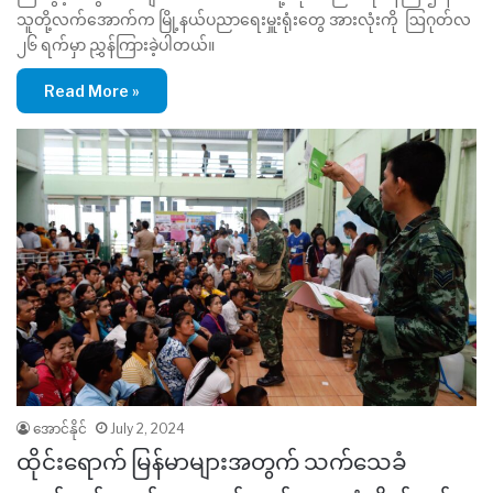
သူတို့လက်အောက်က မြို့နယ်ပညာရေးမှူးရုံးတွေ အားလုံးကို ဩဂုတ်လ
၂၆ ရက်မှာ ညွှန်ကြားခဲ့ပါတယ်။
Read More »
အောင်နိုင်
July 2, 2024
ထိုင်းရောက် မြန်မာများအတွက် သက်သေခံ