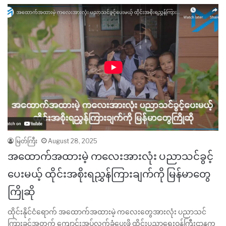
မြတ်ကြီး
August 28, 2025
အထောက်အထားမဲ့ ကလေးအားလုံး ပညာသင်ခွင့်
ပေးမယ့် ထိုင်းအစိုးရညွှန်ကြားချက်ကို မြန်မာတွေ
ကြိုဆို
ထိုင်းနိုင်ငံရောက် အထောက်အထားမဲ့ ကလေးတွေအားလုံး ပညာသင်
ကြားခွင့်အတွက် ကျောင်းအပ်လက်ခံပေးဖို့ ထိုင်းပညာရေးဝန်ကြီးဌာနက