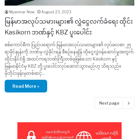
Myanmar Now
August 23, 2023
မြန်မာအလုပ်သမားများ၏ လွှဲငွေလက်ခံရေး ထိုင်း
Kasikorn ဘဏ်နှင့် KBZ ပူးပေါင်း
စစ်ကောင်စီက ပြည်ပရောက် မြန်မာအလုပ်သမားများ၏ လုပ်ခလစာ ၂၅
ရာခိုင်နှုန်းကို ဘဏ်မှ လွှဲခိုင်းရန် စီစဉ်နေချိန် ထိုငွေလွှဲဝန်ဆောင်မှုအတွက်
ထိုင်းနိုင်ငံရှိ အထင်ကရဘဏ်ကြီးတစ်ခုဖြစ်သော Kasikorn နှင့်
မြန်မာနိုင်ငံမှ KBZ တို့ ပူးပေါင်းလုပ်ဆောင်သွားမည်ဟု သိရသည်။
မိုဘိုင်းဖုန်းမှတစ်ဆင့်…
Read More »
Next page