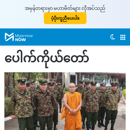
အမှန်တရားမှာ မဟာမိတ်များ လိုအပ်သည်
ပံ့ပိုးကူညီပေးပါ။
Switch
M
ပေါက်ကိုယ်တော်