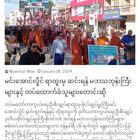
Myanmar Now
January 18, 2024
မင်းအောင်လှိုင် ရာထူးမှ ဆင်းရန် မဘသဘုန်းကြီး
များနှင့် တပ်ထောက်ခံသူများတောင်းဆို
တပ်မတော်ကာကွယ်ရေးဦးစီးချုပ်ရာထူးမှ ဗိုလ်ချုပ်မှူးကြီးမင်း
အောင်လှိုင် နုတ်ထွက်ရန်နှင့် ထိုရာထူးကို ဒုတိယကာကွယ်ရေးဦးစီးချုပ်
ဒုတိယဗိုလ်ချုပ်မှုးကြီးစိုးဝင်းထံ အပ်ရန် မဘသဘုန်းတော်ကြီးများ၊
စစ်တပ်ဘက်တော်သားများက ဇန်နဝါရီ ၁၆ ရက်တွင် မန္တလေးတိုင်း ပြင်
ဦးလွင်မြို့၌ ပြုလုပ်သည့် စစ်တပ်ထောက်ခံပွဲတွင် တောင်းဆိုလိုက်သည်။