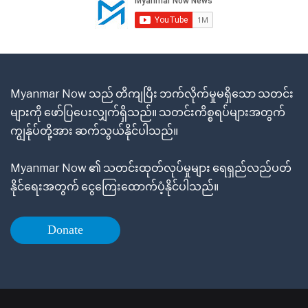
Myanmar Now သည် တိကျပြီး ဘက်လိုက်မှုမရှိသော သတင်း
များကို ဖော်ပြပေးလျှက်ရှိသည်။ သတင်းကိစ္စရပ်များအတွက်
ကျွန်ုပ်တို့အား ဆက်သွယ်နိုင်ပါသည်။
Myanmar Now ၏ သတင်းထုတ်လုပ်မှုများ ရေရှည်လည်ပတ်
နိုင်ရေးအတွက် ငွေကြေးထောက်ပံ့နိုင်ပါသည်။
Donate