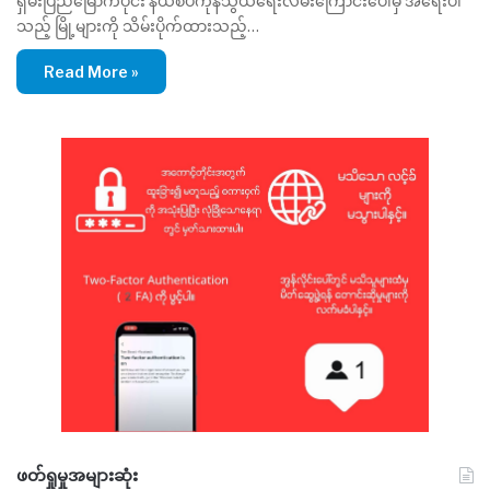
ရှမ်းပြည်မြောက်ပိုင်း နယ်စပ်ကုန်သွယ်ရေးလမ်းကြောင်းပေါ်မှ အရေးပါ
သည့် မြို့များကို သိမ်းပိုက်ထားသည့်…
Read More »
ဖတ်ရှုမှုအများဆုံး