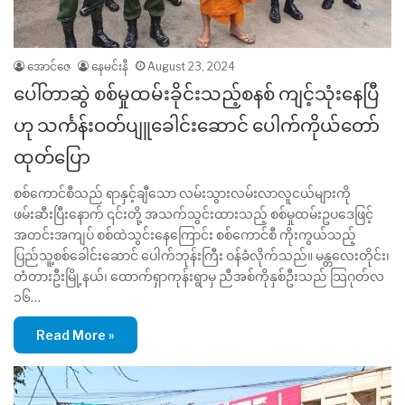
အောင်ဇေ
နေမင်းနီ
August 23, 2024
ပေါ်တာဆွဲ စစ်မှုထမ်းခိုင်းသည့်စနစ် ကျင့်သုံးနေပြီ
ဟု သင်္ကန်းဝတ်ပျူခေါင်းဆောင် ပေါက်ကိုယ်တော်
ထုတ်ပြော
စစ်ကောင်စီသည် ရာနှင့်ချီသော လမ်းသွားလမ်းလာလူငယ်များကို
ဖမ်းဆီးပြီးနောက် ၎င်းတို့ အသက်သွင်းထားသည့် စစ်မှုထမ်းဥပဒေဖြင့်
အတင်းအကျပ် စစ်ထဲသွင်းနေကြောင်း စစ်ကောင်စီ ကိုးကွယ်သည့်
ပြည်သူ့စစ်ခေါင်းဆောင် ပေါက်ဘုန်းကြီး ဝန်ခံလိုက်သည်။ မန္တလေးတိုင်း၊
တံတားဦးမြို့နယ်၊ ထောက်ရှာကုန်းရွာမှ ညီအစ်ကိုနှစ်ဦးသည် သြဂုတ်လ
၁၆…
Read More »