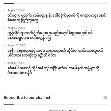
August 9, 2026
ဝင်ငွေက မတက်၊ ကုန်ဈေးနှုန်း ခေါင်ခိုက်မှုဒဏ်ကို ကျောကော့အောင်
ခံနေရတဲ့ ပြည်သူတွေ
August 9, 2026
အွန်လိုင်းရာဇဝတ်ဂိုဏ်းများ၊ အမည်းရောင်စီးပွားရေးနှင့် စစ်
အာဏာရှင်များ ပျော်မွေ့ရာမြေ
August 7, 2026
အဖိုး၊ အဖွားများနှင့် ဆရာ၊ ဆရာမများကို ထိုင်းကျောင်းသားလူငယ်
ပစ်သတ်၊ သေဆုံးသူ ၈ဦးထိ ရှိလာ
August 7, 2026
စစ်ခေါင်းဆောင် ထိုင်းခရီးစဉ်အပြီး နယ်စပ်အခြေစိုက်အဖွဲ့များကို
ဖိအားပေးလာနိုင်
Subscribe to our channel