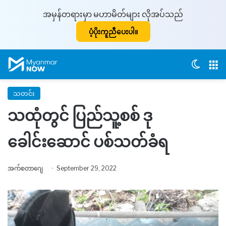
အမှန်တရားမှာ မဟာမိတ်များ လိုအပ်သည်
ပံ့ပိုးကူညီပေးပါ။
Switch
M
သတင်း
သထုံတွင် ပြည်သူ့စစ် ဒု
ခေါင်းဆောင် ပစ်သတ်ခံရ
အက်စတာဂျေ
September 29, 2022