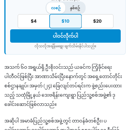
လစဉ်
နှစ်စဉ်
$4
$10
$20
ပါဝင်လိုက်ပါ
လိုသလိုအချိန်မရွေး ဖျက်သိမ်းနိုင်ပါသည်။​
အသက် ၆၀ အရွယ်ရှိ ဦးစိုးဝင်းသည် ယခင်က ကြံ့ခိုင်ရေး
ပါတီဝင်ဖြစ်ပြီး အာဏာသိမ်းပြီးနောက်တွင် အရှေ့တောင်တိုင်း
စစ်ဌာနချုပ်၊ အမှတ် (၂၄) ခြေလျင်တပ်ရင်းက ဖွဲ့စည်းပေးထား
သည့် သထုံမြို့နယ် ဒေးဗရိန်းကျေးရွာ ပြည်သူ့စစ်အဖွဲ့၏ ဒု
ခေါင်းဆောင်ဖြစ်လာသည်။
အဆိုပါ အမာခံပြည်သူ့စစ်အဖွဲ့တွင် တာဝန်ခံတစ်ဦး၊ ပ