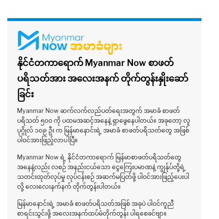
နိုင်ငံတကာရောက် Myanmar Now စာဖတ်
ပရိသတ်အား အလေးအနက် တိုက်တွန်းနှိုးဆော်
ခြင်း
Myanmar Now ဆက်လက်လည်ပတ်ရေးအတွက် အမာခံ စာဖတ်
ပရိသတ် ၅၀၀ ကို ပထမအဆင့်အနေနဲ့ ရှာဖွေနေပါတယ်။ အခုတော့ လူ
ပုဂ္ဂိုလ် ၁၀၉ ဦး က မြန်မာနောင်းရဲ့ အမာခံ စာဖတ်ပရိသတ်တွေ အဖြစ်
ပါဝင်အားဖြည့်လာပါပြီ။
Myanmar Now ရဲ့ နိုင်ငံတကာရောက် မြန်မာစာဖတ်ပရိသတ်တွေ
အနေနဲ့လည်း လစဉ် အနည်းငယ်သော ငွေကြေးပမာဏနဲ့ ကျွန်ုပ်တို့ရဲ့
သတင်းထုတ်လုပ်မှု လုပ်ငန်းစဉ် အဆက်မပြတ်ဖို့ ပါဝင်အားဖြည့်ပေးပါ
လို့ လေးလေးနက်နက် တိုက်တွန်းပါတယ်။
မြန်မာနောင်းရဲ့ အမာခံ စာဖတ်ပရိသတ်အဖြစ် အခုပဲ ပါဝင်ကူညီ
စာရင်းသွင်းဖို့ အလေးအနက်ထပ်မံတိုက်တွန်း ပါရစေခင်ဗျာ။