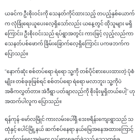
ယခင်က ဦးစိုးဝင်းကို သေနတ်ကိုင်ထားသည့် တပည့်နှစ်ယောက်
က လုံခြုံရေးယူပေးလေ့ရှိသော်လည်း ယနေ့တွင် ထိုသူများ မရှိ
ကြောင်း၊ ဦးစိုးဝင်းသည် ရပ်ရွာအတွင်း ကားဖြင့် လှည့်လည်ကာ
သေနတ်ပစ်ဖောက် ခြိမ်းခြောက်လေ့ရှိကြောင်း ပကဖဘက်က
ပြောသည်။
“နောက်ဆုံး စစ်တပ်ရော ရဲရော သူ့ကို တစ်ပိုင်စားပေးထားတဲ့ ပုံစံ
မျိုး။ တစ်ခုခုဖြစ်ရင် စစ်တပ်ရော ရဲရော မလာဘူး၊ သူ့ကိုပဲ
အဓိကလွှတ်တာ။ အဲဒီရွာ ပတ်ချာလည်ကို စိုးမိုးမှုရှိတယ်ပေါ့” ဟု
အထက်ပါလူက ပြောသည်။
ရန်ကုန်-မော်လမြိုင် ကားလမ်းပေါ်ရှိ ဒေးဗရိန်းကျေးရွာသည် သ
ထုံနှင့် ပေါင်မြို့နယ် ဆက်စပ်နေရာ နယ်မြေအနေအထားကြောင့်
တော်လှန်ရေးအဖွဲ့များ လှုပ်ရှားရခက်ခဲသည့် ဒေသတစ်ခု