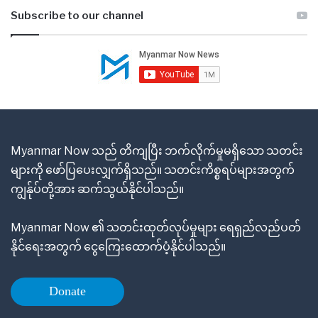
Subscribe to our channel
Myanmar Now သည် တိကျပြီး ဘက်လိုက်မှုမရှိသော သတင်း
များကို ဖော်ပြပေးလျှက်ရှိသည်။ သတင်းကိစ္စရပ်များအတွက်
ကျွန်ုပ်တို့အား ဆက်သွယ်နိုင်ပါသည်။
Myanmar Now ၏ သတင်းထုတ်လုပ်မှုများ ရေရှည်လည်ပတ်
နိုင်ရေးအတွက် ငွေကြေးထောက်ပံ့နိုင်ပါသည်။
Donate