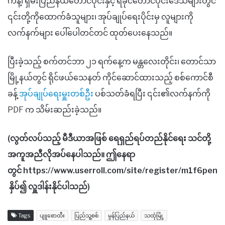
ကန့်၊ ရှမ်းပြည်နယ်တောင်ပိုင်းနှင့် ရခိုင်တောင်ပိုင်းဒေသများတွင်
၎င်းတို့ကိုထောက်ခံသူများ၊ အုပ်ချုပ်ရေးပိုင်းမှ လူများကို
လက်နက်များ ပေါ်ပေါတင်တင် ထုတ်ပေးနေသည်။
ပြီးခဲ့သည့် စက်တင်ဘာ ၂၁ ရက်နေ့က မန္တလေးတိုင်း၊ တောင်သာ
မြို့နယ်တွင် ရိုင်ဖယ်သေနတ် ကိုင်ဆောင်ထားသည့် စစ်ကောင်စီ
ခန့်
အုပ်ချုပ်ရေးမှူးတစ်ဦး
ပစ်သတ်ခံရပြီး ၎င်း၏လက်နက်ကို
PDF က သိမ်းဆည်းခဲ့သည်။
(လွတ်လပ်သည့် မီဒီယာအဖြစ် ရေရှည်ရပ်တည်နိုင်ရေး သင်တို့
အကူအညီလိုအပ်နေပါသည်။ ဤနေရာ
တွင် https://www.userroll.com/site/register/m1f6pen
နှိပ်၍ လှူဒါန်းနိုင်ပါသည်)
Tags
ပျူစောထီး
ပြည်သူ့စစ်
မွန်ပြည်နယ်
သထုံမြို့