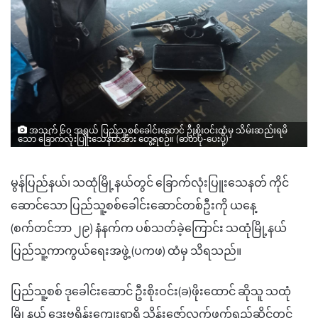
အသက် ၆၀ အရွယ် ပြည်သူ့စစ်ခေါင်းဆောင် ဦးစိုးဝင်းထံမှ သိမ်းဆည်းရမိ
သော ခြောက်လုံးပြူးသေနတ်အား တွေ့ရစဉ်။ (ဓာတ်ပုံ-ပေးပို့)
မွန်ပြည်နယ်၊ သထုံမြို့နယ်တွင် ခြောက်လုံးပြူးသေနတ် ကိုင်
ဆောင်သော ပြည်သူ့စစ်ခေါင်းဆောင်တစ်ဦးကို ယနေ့
(စက်တင်ဘာ ၂၉) နံနက်က ပစ်သတ်ခဲ့ကြောင်း သထုံမြို့နယ်
ပြည်သူ့ကာကွယ်ရေးအဖွဲ့ (ပကဖ) ထံမှ သိရသည်။
ပြည်သူ့စစ် ဒုခေါင်းဆောင် ဦးစိုးဝင်း(ခ)ဖိုးထောင် ဆိုသူ သထုံ
မြို့နယ် ဒေးဗရိန်းကျေးရွာရှိ သိန်းဇော်လက်ဖက်ရည်ဆိုင်တွင်