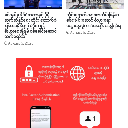
စစ်အုပ်စု နိုင်ငံတကာနှင့် ပိုမို
ထိုင်းရောက် အာဏာသိမ်းမြန်မာ
ဆက်ဆံနိုင်ရေး ထိုင်း ထောက်ခံ၊
စစ်ခေါင်းဆောင် စီးပွားရေး
မြန်မာခရိုနီများ ပံ့ပိုးသည့်
ဆွေးနွေးပွဲတက်နေချိန် ဆန္ဒပြခံရ
စီးပွားရေးဖိုရမ် စစ်ခေါင်းဆောင်
August 6, 2026
တက်ရောက်
August 6, 2026