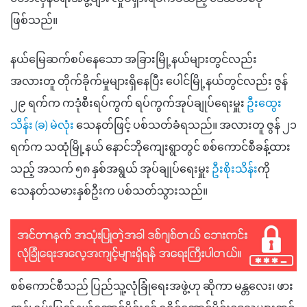
ဖြစ်သည်။
နယ်မြေဆက်စပ်နေသော အခြားမြို့နယ်များတွင်လည်း
အလားတူ တိုက်ခိုက်မှုများရှိနေပြီး ပေါင်မြို့နယ်တွင်လည်း ဇွန်
၂၉ ရက်က ကဒုံစီးရပ်ကွက် ရပ်ကွက်အုပ်ချုပ်ရေးမှူး
ဦးထွေး
သိန်း (ခ) မဲလုံး
သေနတ်ဖြင့် ပစ်သတ်ခံရသည်။ အလားတူ ဇွန် ၂၁
ရက်က သထုံမြို့နယ် နောင်ဘိုကျေးရွာတွင် စစ်ကောင်စီခန့်ထား
သည့် အသက် ၅၈ နှစ်အရွယ် အုပ်ချုပ်ရေးမှူး
ဦးစိုးသိန်း
ကို
သေနတ်သမားနှစ်ဦးက ပစ်သတ်သွားသည်။
စစ်ကောင်စီသည် ပြည်သူ့လုံခြုံရေးအဖွဲ့ဟု ဆိုကာ မန္တလေး၊ ဖား