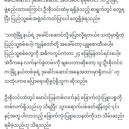
ခေါင်းဆောင်၊ ဒုခေါင်းဆောင် အပါအဝင် စုစုပေါင်း ၁၀ ဦးဖြင့်
ဖွဲ့စည်းထားကြောင်း ဦးစိုးဝင်းထံမှ ရရှိခဲ့သည့် စာရွက်တွင် တွေ့ရ
ပြီး ပြည်သူ့စစ်အဖွဲ့ဝင်ကတ်ပြားပါ တွေ့ရှိခဲ့ရသည်။
“သထုံမြို့နယ်ရဲ့ ဒုခေါင်းဆောင်လို့ ပြောလို့ရတယ်။ သထုံမှာရှိတဲ့
ပြည်သူ့စစ်ပေါ့၊ ကျွန်တော်တို့ အခေါ်တော့ ပျူစောထီးပေါ့။
ပြည်သူ့စစ်တွေကို အဓိကကွပ်ကဲတာ ၂၄ ခြေမြန်တပ်ရင်းပေါ့။
အဲဒီကနေ လက်နက်ခွဲတမ်းကို ချပေးတာဆိုတော့ သူ (ဦးစိုးဝင်း)
က မြို့နယ်တစ်ခုရဲ့ ဒုခေါင်းဆောင်အနေအထားမှာရှိတယ်” ဟု
သထုံပကဖ ပြောရေးဆိုခွင့်ရှိသူက ဆိုသည်။
ဦးစိုးဝင်းထံတွင် မောင်းပြန်တစ်လက်နှင့် ခြောက်လုံးပြူးပစ္စတို
တစ်လက်ရှိသည်ဟု သိရပြီး သွားရောက်ပစ်ခတ်ချိန်တွင် ၎င်း
နှင့်အတူ ပါလာသည့် ခြောက်လုံးပြူးသေနတ်ကိုသာ သိမ်းဆည်း
ရမိခဲ့သည်ဟု သိရသည်။