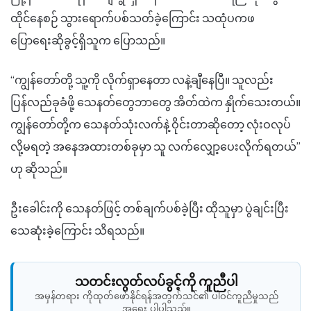
ထိုင်နေစဉ် သွားရောက်ပစ်သတ်ခဲ့ကြောင်း သထုံပကဖ
ပြောရေးဆိုခွင့်ရှိသူက ပြောသည်။
“ကျွန်တော်တို့ သူ့ကို လိုက်ရှာနေတာ လနဲ့ချီနေပြီ။ သူလည်း
ပြန်လည်ခုခံဖို့ သေနတ်တွေဘာတွေ အိတ်ထဲက နှိုက်သေးတယ်။
ကျွန်တော်တို့က သေနတ်သုံးလက်နဲ့ ဝိုင်းတာဆိုတော့ လုံးဝလုပ်
လို့မရတဲ့ အနေအထားတစ်ခုမှာ သူ လက်လျှော့ပေးလိုက်ရတယ်”
ဟု ဆိုသည်။
ဦးခေါင်းကို သေနတ်ဖြင့် တစ်ချက်ပစ်ခဲ့ပြီး ထိုသူမှာ ပွဲချင်းပြီး
သေဆုံးခဲ့ကြောင်း သိရသည်။
သတင်းလွတ်လပ်ခွင့်ကို ကူညီပါ
အမှန်တရား ကိုထုတ်ဖော်နိုင်ရန်အတွက်သင်၏ ပါဝင်ကူညီမှုသည်
အရေး ပါပါသည်။