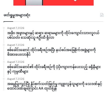
ဖတ်ရှုမှုအများဆုံး
August 7, 2026
အဖိုး၊ အဖွားများနှင့် ဆရာ၊ ဆရာမများကို ထိုင်းကျောင်းသားလူငယ်
ပစ်သတ်၊ သေဆုံးသူ ၈ဦးထိ ရှိလာ
August 7, 2026
စစ်ခေါင်းဆောင် ထိုင်းခရီးစဉ်အပြီး နယ်စပ်အခြေစိုက်အဖွဲ့များကို
ဖိအားပေးလာနိုင်
August 7, 2026
စစ်ခေါင်းဆောင်၏ ထိုင်းခရီးစဉ်ကို ပံ့ပိုးကျားကန်ပေးသည့် ခရိုနီများ
နှင့် ကုမ္ပဏီများ
August 7, 2026
အဓမ္မပြုကျင့်ပြီး နှိပ်စက်သတ်ဖြတ်မှု ကျူးလွန်သူများကို သေဒဏ်နှင့်
ထောင်ဒဏ်ချကြောင်း AA ထုတ်ပြန်