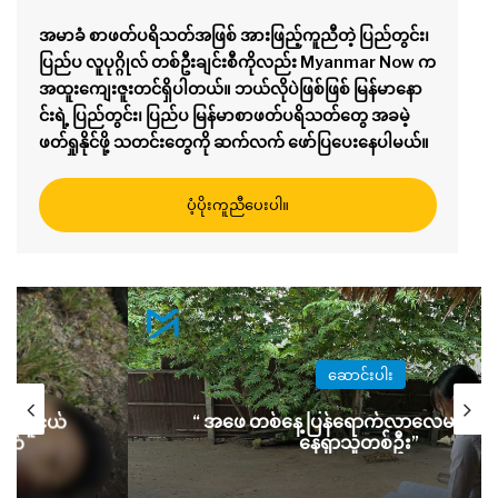
အမာခံ စာဖတ်ပရိသတ်အဖြစ် အားဖြည့်ကူညီတဲ့ ပြည်တွင်း၊
ပြည်ပ လူပုဂ္ဂိုလ် တစ်ဦးချင်းစီကိုလည်း Myanmar Now က
အထူးကျေးဇူးတင်ရှိပါတယ်။ ဘယ်လိုပဲဖြစ်ဖြစ် မြန်မာနော
င်းရဲ့ ပြည်တွင်း၊ ပြည်ပ မြန်မာစာဖတ်ပရိသတ်တွေ အခမဲ့
ဖတ်ရှုနိုင်ဖို့ သတင်းတွေကို ဆက်လက် ဖော်ပြပေးနေပါမယ်။
ပံ့ပိုးကူညီပေးပါ။
ဆောင်းပါး
ရ
့ ပြန်ရောက်လာလေမလား မျှော်
ပျူစောထီး မဖြစ်လိ
နေရှာသူတစ်ဦး”
နေရပ်စ