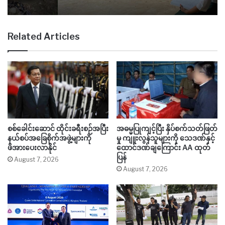
Related Articles
စစ်ခေါင်းဆောင် ထိုင်းခရီးစဉ်အပြီး
အဓမ္မပြုကျင့်ပြီး နှိပ်စက်သတ်ဖြတ်
နယ်စပ်အခြေစိုက်အဖွဲ့များကို
မှု ကျူးလွန်သူများကို သေဒဏ်နှင့်
ဖိအားပေးလာနိုင်
ထောင်ဒဏ်ချကြောင်း AA ထုတ်
ပြန်
August 7, 2026
August 7, 2026