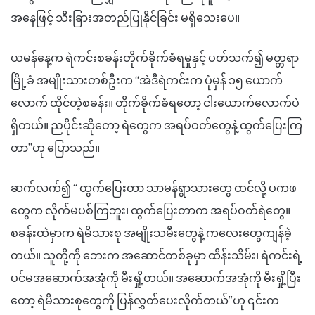
အနေဖြင့် သီးခြားအတည်ပြုနိုင်ခြင်း မရှိသေးပေ။
ယမန်နေ့က ရဲကင်းစခန်းတိုက်ခိုက်ခံရမှုနှင့် ပတ်သက်၍ မတ္တရာ
မြို့ခံ အမျိုးသားတစ်ဦးက “အဲဒီရဲကင်းက ပုံမှန် ၁၅ ယောက်
လောက် ထိုင်တဲ့စခန်း။ တိုက်ခိုက်ခံရတော့ ငါးယောက်လောက်ပဲ
ရှိတယ်။ ညပိုင်းဆိုတော့ ရဲတွေက အရပ်ဝတ်တွေနဲ့ ထွက်ပြေးကြ
တာ”ဟု ပြောသည်။
ဆက်လက်၍ “ ထွက်ပြေးတာ သာမန်ရွာသားတွေ ထင်လို့ ပကဖ
တွေက လိုက်မပစ်ကြဘူး၊ ထွက်ပြေးတာက အရပ်ဝတ်ရဲတွေ။
စခန်းထဲမှာက ရဲမိသားစု အမျိုးသမီးတွေနဲ့ ကလေးတွေကျန်ခဲ့
တယ်။ သူတို့ကို ဘေးက အဆောင်တစ်ခုမှာ ထိန်းသိမ်း၊ ရဲကင်းရဲ့
ပင်မအဆောက်အအုံကို မီးရှို့တယ်။ အဆောက်အအုံကို မီးရှို့ပြီး
တော့ ရဲမိသားစုတွေကို ပြန်လွှတ်ပေးလိုက်တယ်”ဟု ၎င်းက