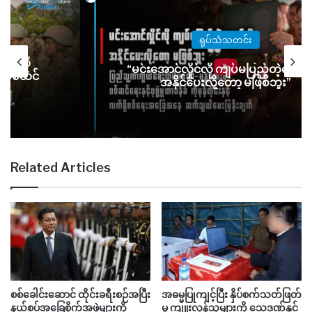
ရုပ်သံသတင်း
လုံးကို
“မင်းအောင်လှိုင်လို ကျပ်မပြည့်တဲ့ကောင်
ိုးစစ်ဆင်
အနိုင်ပေးလို့တော့ မဖြစ်ဘူး”
Related Articles
စစ်ခေါင်းဆောင် ထိုင်းခရီးစဉ်အပြီး
အဓမ္မပြုကျင့်ပြီး နှိပ်စက်သတ်ဖြတ်
နယ်စပ်အခြေစိုက်အဖွဲ့များကို
မှု ကျူးလွန်သူများကို သေဒဏ်နှင့်