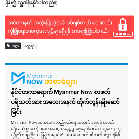
နှိပ်၍ လှူဒါန်းနိုင်ပါသည်။)
Tags
မတ္တရာ
နိုင်ငံတကာရောက် Myanmar Now စာဖတ်
ပရိသတ်အား အလေးအနက် တိုက်တွန်းနှိုးဆော်
ခြင်း
Myanmar Now ဆက်လက်လည်ပတ်ရေးအတွက် အမာခံ စာဖတ်
ပရိသတ် ၅၀၀ ကို ပထမအဆင့်အနေနဲ့ ရှာဖွေနေပါတယ်။ အခုတော့ လူ
ပုဂ္ဂိုလ် ၁၀၉ ဦး က မြန်မာနောင်းရဲ့ အမာခံ စာဖတ်ပရိသတ်တွေ အဖြစ်