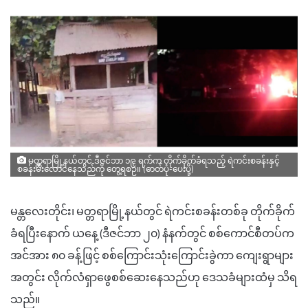
မတ္တရာမြို့နယ်တွင် ဒီဇင်ဘာ ၁၉ ရက်က တိုက်ခိုက်ခံရသည့် ရဲကင်းစခန်းနှင့်
စခန်းမီးလောင်နေသည်ကို တွေ့ရစဉ်။ (ဓာတ်ပုံ-ပေးပို့)
မန္တလေးတိုင်း၊ မတ္တရာမြို့နယ်တွင် ရဲကင်းစခန်းတစ်ခု တိုက်ခိုက်
ခံရပြီးနောက် ယနေ့ (ဒီဇင်ဘာ ၂၀) နံနက်တွင် စစ်ကောင်စီတပ်က
အင်အား ၈၀ ခန့်ဖြင့် စစ်ကြောင်းသုံးကြောင်းခွဲကာ ကျေးရွာများ
အတွင်း လိုက်လံရှာဖွေစစ်ဆေးနေသည်ဟု ဒေသခံများထံမှ သိရ
သည်။