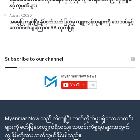
နှင့် ကုမ္ပဏီများ
August 7, 2026
အဓမ္မပြုကျင့်ပြီး နှိပ်စက်သတ်ဖြတ်မှု ကျူးလွန်သူများကို သေဒဏ်နှင့်
ထောင်ဒဏ်ချကြောင်း AA ထုတ်ပြန်
Subscribe to our channel
Myanmar Now သည် တိကျပြီး ဘက်လိုက်မှုမရှိသော သတင်း
များကို ဖော်ပြပေးလျှက်ရှိသည်။ သတင်းကိစ္စရပ်များအတွက်
ကျွန်ုပ်တို့အား ဆက်သွယ်နိုင်ပါသည်။