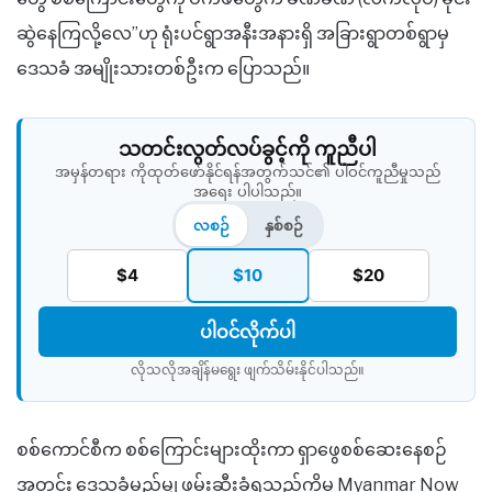
ဆွဲနေကြလို့လေ”ဟု ရုံးပင်ရွာအနီးအနားရှိ အခြားရွာတစ်ရွာမှ
ဒေသခံ အမျိုးသားတစ်ဦးက ပြောသည်။
သတင်းလွတ်လပ်ခွင့်ကို ကူညီပါ
အမှန်တရား ကိုထုတ်ဖော်နိုင်ရန်အတွက်သင်၏ ပါဝင်ကူညီမှုသည်
အရေး ပါပါသည်။
လစဉ်
နှစ်စဉ်
$4
$10
$20
ပါဝင်လိုက်ပါ
လိုသလိုအချိန်မရွေး ဖျက်သိမ်းနိုင်ပါသည်။​
စစ်ကောင်စီက စစ်ကြောင်းများထိုးကာ ရှာဖွေစစ်ဆေးနေစဉ်
အတွင်း ဒေသခံမည်မျှ ဖမ်းဆီးခံရသည်ကိုမူ Myanmar Now