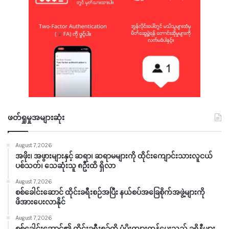
ဖတ်ရှုမှုအများဆုံး
August 7, 2026
အဖိုး၊ အဖွားများနှင့် ဆရာ၊ ဆရာမများကို ထိုင်းကျောင်းသားလူငယ်
ပစ်သတ်၊ သေဆုံးသူ ၈ဦးထိ ရှိလာ
August 7, 2026
စစ်ခေါင်းဆောင် ထိုင်းခရီးစဉ်အပြီး နယ်စပ်အခြေစိုက်အဖွဲ့များကို
ဖိအားပေးလာနိုင်
August 7, 2026
စစ်ခေါင်းဆောင်၏ ထိုင်းခရီးစဉ်ကို ပံ့ပိုးကျားကန်ပေးသည့် ခရိုနီများ