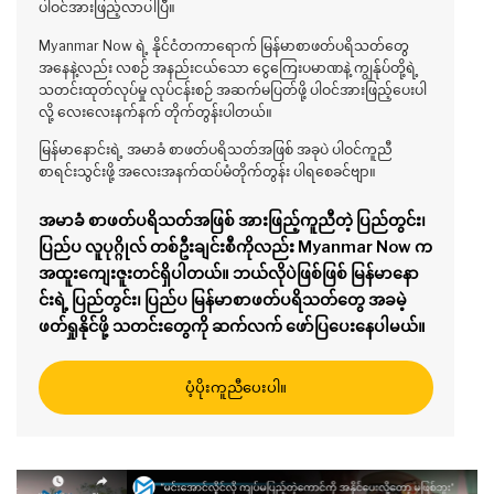
ပါဝင်အားဖြည့်လာပါပြီ။
Myanmar Now ရဲ့ နိုင်ငံတကာရောက် မြန်မာစာဖတ်ပရိသတ်တွေ
အနေနဲ့လည်း လစဉ် အနည်းငယ်သော ငွေကြေးပမာဏနဲ့ ကျွန်ုပ်တို့ရဲ့
သတင်းထုတ်လုပ်မှု လုပ်ငန်းစဉ် အဆက်မပြတ်ဖို့ ပါဝင်အားဖြည့်ပေးပါ
လို့ လေးလေးနက်နက် တိုက်တွန်းပါတယ်။
မြန်မာနောင်းရဲ့ အမာခံ စာဖတ်ပရိသတ်အဖြစ် အခုပဲ ပါဝင်ကူညီ
စာရင်းသွင်းဖို့ အလေးအနက်ထပ်မံတိုက်တွန်း ပါရစေခင်ဗျာ။
အမာခံ စာဖတ်ပရိသတ်အဖြစ် အားဖြည့်ကူညီတဲ့ ပြည်တွင်း၊
ပြည်ပ လူပုဂ္ဂိုလ် တစ်ဦးချင်းစီကိုလည်း Myanmar Now က
အထူးကျေးဇူးတင်ရှိပါတယ်။ ဘယ်လိုပဲဖြစ်ဖြစ် မြန်မာနော
င်းရဲ့ ပြည်တွင်း၊ ပြည်ပ မြန်မာစာဖတ်ပရိသတ်တွေ အခမဲ့
ဖတ်ရှုနိုင်ဖို့ သတင်းတွေကို ဆက်လက် ဖော်ပြပေးနေပါမယ်။
ပံ့ပိုးကူညီပေးပါ။