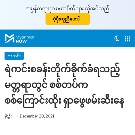
အမှန်တရားမှာ မဟာမိတ်များ လိုအပ်သည်
ပံ့ပိုးကူညီပေးပါ။
Switch
M
သတင်း
ရဲကင်းစခန်းတိုက်ခိုက်ခံရသည့်
မတ္တရာတွင် စစ်တပ်က
စစ်ကြောင်းထိုး ရှာဖွေဖမ်းဆီးနေ
မိုးဦး
December 20, 2021