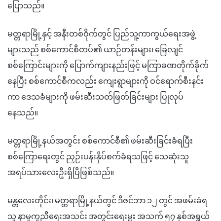
ပြောသည်။
မတ္တရာမြို့နှင့် အနီးတစ်ဝိုက်တွင် ပြည်သူ့ကာကွယ်ရေးအဖွဲ့
များသည် စစ်ကောင်စီတပ်၏ ယာဉ်တန်းများ၊ ခြေလျင်
စစ်ကြောင်းများကို ပြောက်ကျားနည်းဖြင့် မကြာခဏတိုက်ခိုက်
နေပြီး စစ်ကောင်စီကလည်း ကျေးရွာများကို ဝင်ရောက်စီးနင်း
ကာ ဒေသခံများကို ဖမ်းဆီးသတ်ဖြတ်ခြင်းများ ပြုလုပ်
နေသည်။
မတ္တရာမြို့နယ်အတွင်း စစ်ကောင်စီ၏ ဖမ်းဆီးခြင်းခံရပြီး
စစ်ကြောရေးတွင် ညှဉ်းပန်းနှိပ်စက်ခံရသဖြင့် သေဆုံးသူ
အရပ်သားလေးဦးရှိပြီဖြစ်သည်။
မန္တလေးတိုင်း၊ မတ္တရာမြို့နယ်တွင် ဒီဇင်ဘာ ၁၂ တွင် အဖမ်းခံရ
သူ နာမှုကူညီရေးအသင်း အတွင်းရေးမှူး အသက် ၅၇ နှစ်အရွယ်