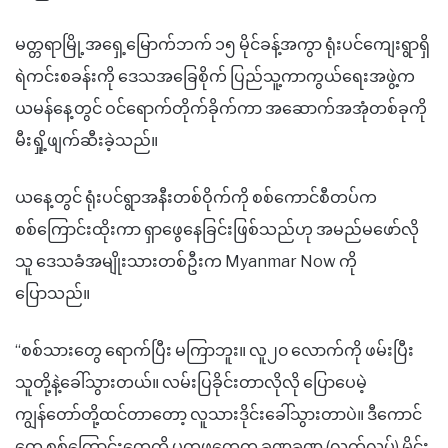
မတ္တရာမြို့အရှေ့မြောက်ဘက် ၁၅ မိုင်ခန့်အကွာ ရုံးပင်ကျေးရွာရှိ
ရဲကင်းစခန်းကို ဒေသအခြေစိုက် ပြည်သူ့ကာကွယ်ရေးအဖွဲ့က
ယမန်နေ့တွင် ဝင်ရောက်တိုက်ခိုက်ကာ အဆောက်အအုံတစ်ခုကို
မီးရှို့ဖျက်ဆီးခဲ့သည်။
ယနေ့တွင် ရုံးပင်ရွာအနီးတစ်ဝိုက်ကို စစ်ကောင်စီတပ်က
စစ်ကြောင်းထိုးကာ ရှာဖွေနေခြင်းဖြစ်သည်ဟု အမည်မဖော်လို
သူ ဒေသခံအမျိုးသားတစ်ဦးက Myanmar Now ကို
ပြောသည်။
“စစ်သားတွေ ရောက်ပြီး မကြာဘူး။ လူ၂၀ လောက်ကို ဖမ်းပြီး
သူတို့နဲ့ခေါ်သွားတယ်။ လမ်းပြခိုင်းတာလိုလို ပြောပေမဲ့
ကျွန်တော်တို့ထင်တာတော့ လူသားဒိုင်းခေါ်သွားတာပဲ။ ဒီကောင်
တွေ စစ်ကြောင်းတွေကို ပကဖတွေက ခဏခဏ (လက်လုပ်) မိုင်း