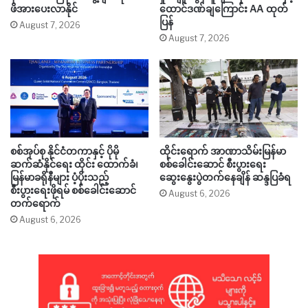
ဖိအားပေးလာနိုင်
ထောင်ဒဏ်ချကြောင်း AA ထုတ်
ပြန်
August 7, 2026
August 7, 2026
စစ်အုပ်စု နိုင်ငံတကာနှင့် ပိုမို
ထိုင်းရောက် အာဏာသိမ်းမြန်မာ
ဆက်ဆံနိုင်ရေး ထိုင်း ထောက်ခံ၊
စစ်ခေါင်းဆောင် စီးပွားရေး
မြန်မာခရိုနီများ ပံ့ပိုးသည့်
ဆွေးနွေးပွဲတက်နေချိန် ဆန္ဒပြခံရ
စီးပွားရေးဖိုရမ် စစ်ခေါင်းဆောင်
August 6, 2026
တက်ရောက်
August 6, 2026