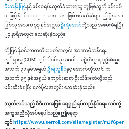
ဦးသန်းမြင့်
နှင့် ​​ဖမ်းဝရမ်းထုတ်ခံထားရသူ တူဖြစ်သူကို ဖမ်းမမိ
သဖြင့် နိုဝင်ဘာ ၁၂ က ဓားစာခံအဖြစ် ဖမ်းဆီးခံရသည့် ဦးလေး
ဖြစ်သူ အသက် ၃၃ နှစ်အရွယ်
ဦးရဲအောင်
တို့သည် အဖမ်းခံရပြီး
၂၄ နာရီအတွင်း သေဆုံးခဲ့သည်။
ထို့ပြင် နိုဝင်ဘာတတိယပတ်အတွင်း ​​အာဏာဖီဆန်ရေး
လှုပ်ရှားမှု (CDM) တွင် ပါဝင်သူ ​​သမဝါယမဦးစီးဌာန ဒုဦးစီးမှူး
အသက် ၃၁ နှစ်အရွယ်
ဦးရဲသူနိုင်
နှင့် အောက်တိုဘာ ၆ က
အသက် ၃၅ နှစ်အရွယ် ကျောင်းဆရာ ဦးသိန်းဇော်တို့သည်
ဖမ်းဆီးခံရပြီး ရက်ပိုင်းအတွင်း သေဆုံးခဲ့သည်။
(လွတ်လပ်သည့် မီဒီယာအဖြစ် ရေရှည်ရပ်တည်နိုင်ရေး သင်တို့
အကူအညီလိုအပ်နေပါသည်။ ဤနေရာ
တွင်
https://www.userroll.com/site/register/m1f6pen