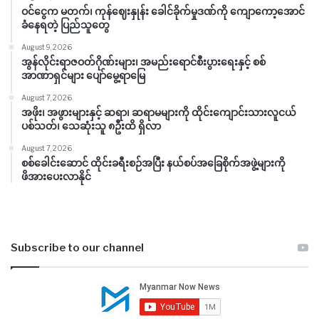
ဝင်ငွေက မတက်၊ ကုန်ဈေးနှုန်း ခေါင်ခိုက်မှုဒဏ်ကို ကျောကော့အောင်
ခံနေရတဲ့ ပြည်သူတွေ
August 9, 2026
အွန်လိုင်းရာဇဝတ်ဂိုဏ်းများ၊ အမည်းရောင်စီးပွားရေးနှင့် စစ်
အာဏာရှင်များ ပျော်မွေ့ရာမြေ
August 7, 2026
အဖိုး၊ အဖွားများနှင့် ဆရာ၊ ဆရာမများကို ထိုင်းကျောင်းသားလူငယ်
ပစ်သတ်၊ သေဆုံးသူ ၈ဦးထိ ရှိလာ
August 7, 2026
စစ်ခေါင်းဆောင် ထိုင်းခရီးစဉ်အပြီး နယ်စပ်အခြေစိုက်အဖွဲ့များကို
ဖိအားပေးလာနိုင်
Subscribe to our channel