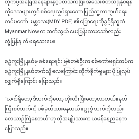
တိုက်ပွဲအခြေအနေများနှင့်ပတ်သက်ပြီး အသေးစိတ်သိရှိနိုင်ရန်
ထိုဒေသများတွင် စစ်ရေးလှုပ်ရှားသော ပြည်သူ့ကာကွယ်ရေး
တပ်မတော် -မန္တလေး(MDY-PDF) ၏ ပြောရေးဆိုခွင့်ရှိသူထံ
Myanmar Now က ဆက်သွယ် မေးမြန်းထားသော်လည်း
တုံ့ပြန်ချက် မရသေးပေ။
စဉ့်ကူးမြို့နယ်မှ စစ်ရေးရင်းမြစ်တစ်ဦးက စစ်ကော်မရှင်တပ်က
စဉ့်ကူးမြို့နယ်ဘက်သို့ လေကြောင်း တိုက်ခိုက်မှုများ ပိုပြုလုပ်
လျှက်ရှိကြောင်း ပြောသည်။
“လက်ရှိတော့ ဒီဘက်ကိုတော့ တိုးတိုးပြီးတော့လာတယ်။ နတ်
ကြီးစင်ဘက်ကို ပစ်မှတ်ထားနေတယ် ။ ဥက္ကံ ဘက်ကိုလည်း
လေယာဉ်ကြဲနေတယ်”ဟု ထိုအမျိုးသားက ယမန်နေ့ညနေက
ပြောသည်။