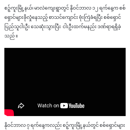
စဉ့်ကူးမြို့နယ်၊ မာလဲကျေးရွာတွင် နိုဝင်ဘာလ ၁၂ ရက်နေ့က စစ်
ရှောင်များခိုလှုံနေသည့် စာသင်ကျောင်း ဗုံးကြဲခံရပြီး စစ်ရှောင်
ပြည်သူငါးဦး သေဆုံးသွားပြီး ငါးဦးထက်မနည်း ဒဏ်ရာရရှိခဲ့
သည် ။
နိုဝင်ဘာလ ၇ ရက်နေ့ကလည်း စဉ့်ကူးမြို့နယ်တွင် စစ်ရှောင်များ