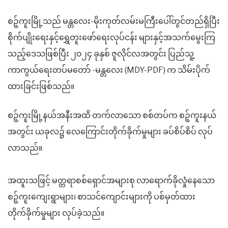
စဉ့်ကူးမြို့သည် မန္တလေး-မိုးကုတ်လမ်းမကြီးပေါ်တွင်တည်ရှိပြီး
စိုက်ပျိုးရေးနှင့်ရွှေတူးဖော်ရေးလုပ်ငန်း များနှင့်အသက်မွေးကြ
သည့်ဒေသဖြစ်ပြီး ၂၀၂၄ ခုနှစ် ဇူလိုင်လအတွင်း ပြည်သူ့
ကာကွယ်ရေးတပ်မတော် -မန္တလေး (MDY-PDF) က သိမ်းပိုက်
ထားခြင်းဖြစ်သည်။
စဉ့်ကူးမြို့နယ်အနီးအထိ တက်လာသော စစ်တပ်က စဉ့်ကူးနယ်
အတွင်း ယခုလ၌ လေကြောင်းတိုက်ခိုက်မှုများ ခပ်စိပ်စိပ် လုပ်
လာသည်။
အထူးသဖြင့် မတ္တရာစစ်ရှောင်အများစု လာရောက်ခိုလှုံနေသော
စဉ့်ကူးကျေးရွာများ၊ စာသင်ကျောင်းများကို ပစ်မှတ်ထား
တိုက်ခိုက်မှုများ လုပ်ခဲ့သည်။