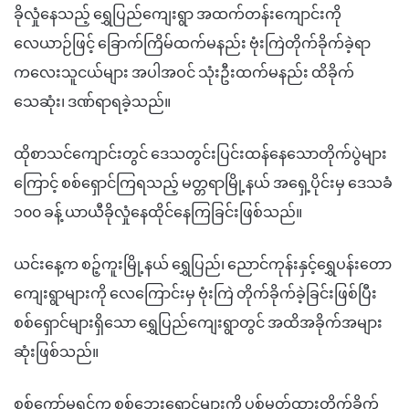
ခိုလှုံနေသည့် ရွှေပြည်ကျေးရွာ အထက်တန်းကျောင်းကို
လေယာဉ်ဖြင့် ခြောက်ကြိမ်ထက်မနည်း ဗုံးကြဲတိုက်ခိုက်ခဲ့ရာ
ကလေးသူငယ်များ အပါအဝင် သုံးဦးထက်မနည်း ထိခိုက်
သေဆုံး၊ ဒဏ်ရာရခဲ့သည်။
ထိုစာသင်ကျောင်းတွင် ဒေသတွင်းပြင်းထန်နေသောတိုက်ပွဲများ
ကြောင့် စစ်ရှောင်ကြရသည့် မတ္တရာမြို့နယ် အရှေ့ပိုင်းမှ ဒေသခံ
၁၀၀ ခန့် ယာယီခိုလှုံနေထိုင်နေကြခြင်းဖြစ်သည်။
ယင်းနေ့က စဉ့်ကူးမြို့နယ် ရွှေပြည်၊ ညောင်ကုန်းနှင့်ရွှေပန်းတော
ကျေးရွာများကို လေကြောင်းမှ ဗုံးကြဲ တိုက်ခိုက်ခဲ့ခြင်းဖြစ်ပြီး
စစ်ရှောင်များရှိသော ရွှေပြည်ကျေးရွာတွင် အထိအခိုက်အများ
ဆုံးဖြစ်သည်။
စစ်ကော်မရှင်က စစ်ဘေးရှောင်များကို ပစ်မှတ်ထားတိုက်ခိုက်