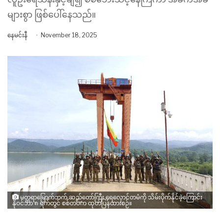
များစွာ ဖြစ်ပေါ်နေသည်။
နေမင်းနီ
November 18, 2025
မတ္တရာမြောက်ဘက် ဆည်တော်ကြီး ရေလှောင်တမံကို သိမ်းပိုက်နိုင်ခဲ့ကြောင်း
နိုဝင်ဘာ ၈ ရက်တွင် စစ်တပ်က ထုတ်ပြန်ထားစဉ်။