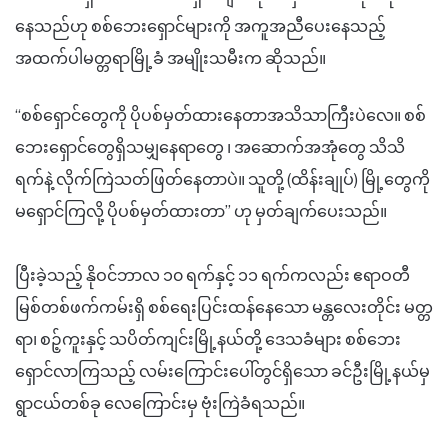
နေသည်ဟု စစ်ဘေးရှောင်များကို အကူအညီပေးနေသည့်
အထက်ပါမတ္တရာမြို့ခံ အမျိုးသမီးက ဆိုသည်။
“စစ်ရှောင်တွေကို ပိုပစ်မှတ်ထားနေတာအသိသာကြီးပဲလေ။ စစ်
ဘေးရှောင်တွေရှိသမျှနေရာတွေ ၊ အဆောက်အအုံတွေ သိသိ
ရက်နဲ့ လိုက်ကြဲသတ်ဖြတ်နေတာပဲ။ သူတို့ (ထိန်းချုပ်) မြို့တွေကို
မရှောင်ကြလို့ ပိုပစ်မှတ်ထားတာ” ဟု မှတ်ချက်ပေးသည်။
ပြီးခဲ့သည့် နိုဝင်ဘာလ ၁၀ ရက်နှင့် ၁၁ ရက်ကလည်း ဧရာဝတီ
မြစ်တစ်ဖက်ကမ်းရှိ စစ်ရေးပြင်းထန်နေသော မန္တလေးတိုင်း မတ္တ
ရာ၊ စဉ့်ကူးနှင့် သပိတ်ကျင်းမြို့နယ်တို့ ဒေသခံများ စစ်ဘေး
ရှောင်လာကြသည့် လမ်းကြောင်းပေါ်တွင်ရှိသော ခင်ဦးမြို့နယ်မှ
ရွာငယ်တစ်ခု လေကြောင်းမှ ဗုံးကြဲခံရသည်။