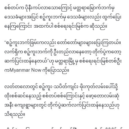
စစ်တပ်က ပိုနီးကပ်လာသောကြောင့် မတ္တရာမြောက်ဘက်မှ
ဒေသခံများအပြင် စဉ့်ကူးဘက်မှ ဒေသခံများလည်း ထွက်ပြေး
နေကြကြောင်း အထက်ပါ စစ်ရေးရင်းမြစ်က ဆိုသည်။
“စဉ့်ကူးဘက်ခြမ်းကလည်း တော်တော်များများပြေးကြတယ်။
လက်ရှိက စဉ့်ကူးဘက်ကို ဦးတည်လာနေတော့ တိုက်ပွဲကတော့
ဆက်ပြင်းထန်နေတယ်”ဟု မတ္တရာမြို့မှ စစ်ရေးရင်းမြစ်တစ်ဦး
ကMyanmar Now ကိုပြောသည်။
လတ်တလောတွင် စဉ့်ကူး-သပိတ်ကျင်း-မိုးကုတ်လမ်းပေါ်သို့
ထိုးစစ်ဆင်နေသည့် စစ်တပ်စစ်ကြောင်းနှင့် ဖော့တောလမ်းဆုံ
အနီး ကျေးရွာများတွင် တိုက်ပွဲဆက်လက်ပြင်းထန်နေသည်ဟု
သိရသည်။