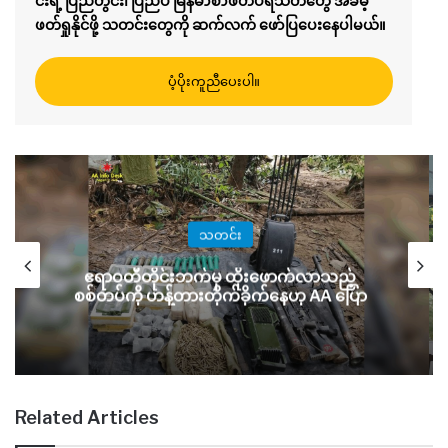
င်းရဲ့ ပြည်တွင်း၊ ပြည်ပ မြန်မာစာဖတ်ပရိသတ်တွေ အခမဲ့
ဖတ်ရှုနိုင်ဖို့ သတင်းတွေကို ဆက်လက် ဖော်ပြပေးနေပါမယ်။
ပံ့ပိုးကူညီပေးပါ။
သတင်း
အွန်လိုင
ဝတီတိုင်းဘက်မှ ထိုးဖောက်လာသည့်
စီးပွားရေး
်ကို ဟန့်တားတိုက်ခိုက်နေဟု AA ပြော
Related Articles