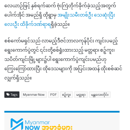
လေယာဉ်ဖြင့် နှစ်ရက်ဆက် ဗုံးကြဲတိုက်ခိုက်ခဲ့သည့်အတွက်
ပေါက်အိုင် အမည်ရှိ ထိုရွာမှ
အမျိုးသမီးတစ်ဦး သေဆုံးပြီး
လေးဦး ထိခိုက်ဒဏ်ရာရ
ရှိခဲ့သည်။
စစ်ကော်မရှင်သည် လာမည့်ဒီဇင်ဘာလကုန်ပိုင်း ကျင်းပမည့်
ရွေးကောက်ပွဲတွင် ၎င်းတို့စစ်ရှုံးထားသည့် မတ္တရာ၊ စဉ့်ကူး၊
သပိတ်ကျင်းမြို့များ၌ပါ ရွေးကောက်ပွဲကျင်းပမည်ဟု
ကြွေးကြော်ထားပြီး ထိုဒေသများကို အပြင်းအထန် ထိုးစစ်ဆင်
လျှက်ရှိသည်။
Tags
Myanmar Now
PDF
စဉ့်ကူး
မတ္တရာ
မန္တလေးတိုင်း