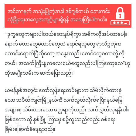
“ ဒုက္ခတွေကများပါတယ်။ စားနပ်ရိက္ခာ အဓိကလိုအပ်တာပေါ့။
နောက် တောတွေတောင်တွေထဲ ရှောင်ရသူတွေ ရာသီဥတုက
ဆောင်းရောက်ပြီဆိုတော့ အနွေးထည်၊ စောင်တွေစတာတို့ လို
တယ်။ အသက်ကြီးနဲ့ ကလေးငယ်တွေလည်းပါကြတော့လေ”ဟု
ထိုအမျိုးသမီးက ဆက်ပြောသည်။
ယမန်နှစ်အတွင်း တော်လှန်ရေးတပ်များက သိမ်းပိုက်ထားခဲ့
သော သပိတ်ကျင်းမြို့နယ်ကို လက်လွှတ်လိုက်ရပြီး နယ်မြေ
အများစု သိမ်းထားသော မတ္တရာကိုလည်း လက်လွှတ်လုရနီးပါး
ဖြစ်နေကာ ထို နှစ်မြို့ ကြားမှ စဉ့်ကူးသည်လည်း စစ်ရေး
ခြိမ်းခြောက်ခံနေရသည်။