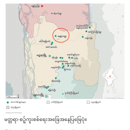
မတ္တရာ-စဉ့်ကူးစစ်ရေးအခြေအနေပြမြေပုံ။