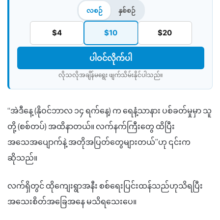
လစဉ်
နှစ်စဉ်
$4
$10
$20
ပါဝင်လိုက်ပါ
လိုသလိုအချိန်မရွေး ဖျက်သိမ်းနိုင်ပါသည်။​
“အဲဒီနေ့ (နိုဝင်ဘာလ ၁၄ ရက်နေ့) က ရေနံ့သာနား ပစ်ခတ်မှုမှာ သူ
တို့ (စစ်တပ်) အထိနာတယ်။ လက်နက်ကြီးတွေ ထိပြီး
အသေအပျောက်နဲ့ အတိုအပြတ်တွေများတယ်”ဟု ၎င်းက
ဆိုသည်။
လက်ရှိတွင် ထိုကျေးရွာအနီး စစ်ရေးပြင်းထန်သည်ဟုသိရပြီး
အသေးစိတ်အခြေအနေ မသိရသေးပေ။