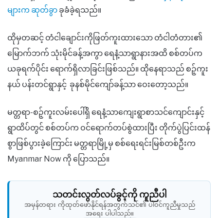
များက ဆုတ်ခွာ
ခုခံခဲ့ရသည်။
ထိုမှတဆင့် တံငါချောင်းကိုဖြတ်ကူးထားသော တံငါတံတား၏
မြောက်ဘက် သုံးမိုင်ခန့်အကွာ ရေနံ့သာရွာနားအထိ စစ်တပ်က
ယခုရက်ပိုင်း ရောက်ရှိလာခြင်းဖြစ်သည်။ ထိုနေရာသည် စဉ့်ကူး
နယ် ပန်းတင်ရွာနှင့် ခုနစ်မိုင်ကျော်ခန့်သာ ဝေးတော့သည်။
မတ္တရာ-စဉ့်ကူးလမ်းပေါ်ရှိ ရေနံ့သာကျေးရွာစာသင်ကျောင်းနှင့်
ရွာထိပ်တွင် စစ်တပ်က ဝင်ရောက်တပ်စွဲထားပြီး တိုက်ပွဲပြင်းထန်
စွာဖြစ်ပွားခဲ့ကြောင်း မတ္တရာမြို့မှ စစ်ရေးရင်းမြစ်တစ်ဦးက
Myanmar Now ကို ပြောသည်။
သတင်းလွတ်လပ်ခွင့်ကို ကူညီပါ
အမှန်တရား ကိုထုတ်ဖော်နိုင်ရန်အတွက်သင်၏ ပါဝင်ကူညီမှုသည်
အရေး ပါပါသည်။