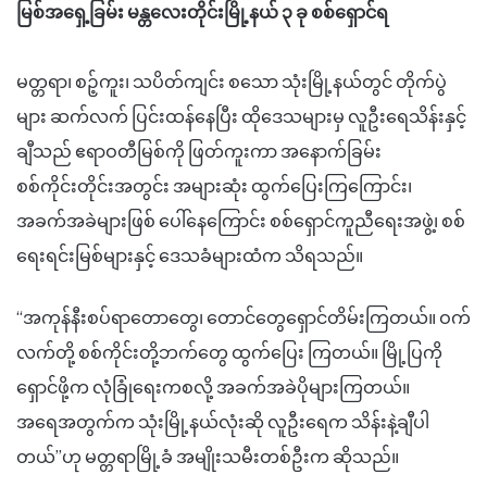
မြစ်အရှေ့ခြမ်း မန္တလေးတိုင်းမြို့နယ် ၃ ခု စစ်ရှောင်ရ
မတ္တရာ၊ စဉ့်ကူး၊ သပိတ်ကျင်း စသော သုံးမြို့နယ်တွင် တိုက်ပွဲ
များ ဆက်လက် ပြင်းထန်နေပြီး ထိုဒေသများမှ လူဦးရေသိန်းနှင့်
ချီသည် ဧရာဝတီမြစ်ကို ဖြတ်ကူးကာ အနောက်ခြမ်း
စစ်ကိုင်းတိုင်းအတွင်း အများဆုံး ထွက်ပြေးကြကြောင်း၊
အခက်အခဲများဖြစ် ပေါ်နေကြောင်း စစ်ရှောင်ကူညီရေးအဖွဲ့၊ စစ်
ရေးရင်းမြစ်များနှင့် ဒေသခံများထံက သိရသည်။
“အကုန်နီးစပ်ရာတောတွေ၊ တောင်တွေရှောင်တိမ်းကြတယ်။ ဝက်
လက်တို့ စစ်ကိုင်းတို့ဘက်တွေ ထွက်ပြေး ကြတယ်။ မြို့ပြကို
ရှောင်ဖို့က လုံခြုံရေးကစလို့ အခက်အခဲပိုများကြတယ်။
အရေအတွက်က သုံးမြို့နယ်လုံးဆို လူဦးရေက သိန်းနဲ့ချီပါ
တယ်”ဟု မတ္တရာမြို့ခံ အမျိုးသမီးတစ်ဦးက ဆိုသည်။