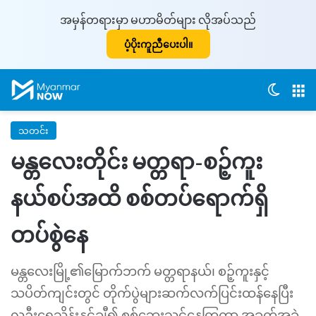
အမှန်တရားမှာ မဟာမိတ်များ လိုအပ်သည်
ပံ့ပိုးကူညီပေးပါ။
Switch
M
သတင်း
မန္တလေးတိုင်း မတ္တရာ-စဉ့်ကူး
နယ်စပ်အထိ စစ်တပ်ရောက်ရှိ
တပ်စွဲနေ
မန္တလေးမြို့၏မြောက်ဘက် မတ္တရာနယ်၊ စဉ့်ကူးနှင့်
သပိတ်ကျင်းတွင် တိုက်ပွဲများဆက်လက်ပြင်းထန်နေပြီး
လူဦးရေသိန်းနှင့်ချီ၍ စစ်ဘေးသင့်နေကြကာ အခက်အခဲ