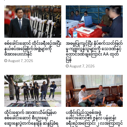
စစ်ခေါင်းဆောင် ထိုင်းခရီးစဉ်အပြီး
အဓမ္မပြုကျင့်ပြီး နှိပ်စက်သတ်ဖြတ်
နယ်စပ်အခြေစိုက်အဖွဲ့များကို
မှု ကျူးလွန်သူများကို သေဒဏ်နှင့်
ဖိအားပေးလာနိုင်
ထောင်ဒဏ်ချကြောင်း AA ထုတ်
ပြန်
August 7, 2026
August 7, 2026
ထိုင်းရောက် အာဏာသိမ်းမြန်မာ
ပအိုဝ်းပြည်သူ့စစ်အဖွဲ့
စစ်ခေါင်းဆောင် စီးပွားရေး
ခေါင်းဆောင်၏ ဇွန်လ ပန်ဆန်း
ဆွေးနွေးပွဲတက်နေချိန် ဆန္ဒပြခံရ
ခရီးစဉ်အကြောင်း ၂ လအကြာတွင်