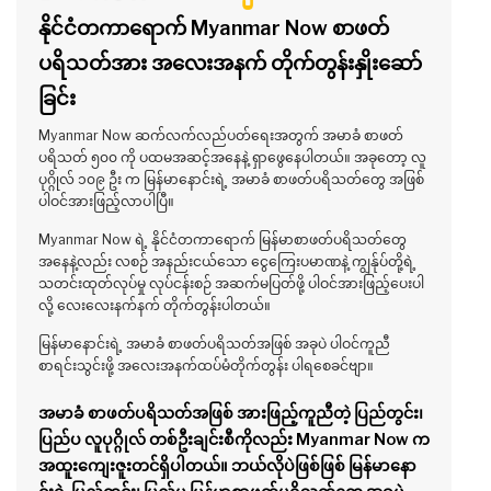
နိုင်ငံတကာရောက် Myanmar Now စာဖတ်
ပရိသတ်အား အလေးအနက် တိုက်တွန်းနှိုးဆော်
ခြင်း
Myanmar Now ဆက်လက်လည်ပတ်ရေးအတွက် အမာခံ စာဖတ်
ပရိသတ် ၅၀၀ ကို ပထမအဆင့်အနေနဲ့ ရှာဖွေနေပါတယ်။ အခုတော့ လူ
ပုဂ္ဂိုလ် ၁၀၉ ဦး က မြန်မာနောင်းရဲ့ အမာခံ စာဖတ်ပရိသတ်တွေ အဖြစ်
ပါဝင်အားဖြည့်လာပါပြီ။
Myanmar Now ရဲ့ နိုင်ငံတကာရောက် မြန်မာစာဖတ်ပရိသတ်တွေ
အနေနဲ့လည်း လစဉ် အနည်းငယ်သော ငွေကြေးပမာဏနဲ့ ကျွန်ုပ်တို့ရဲ့
သတင်းထုတ်လုပ်မှု လုပ်ငန်းစဉ် အဆက်မပြတ်ဖို့ ပါဝင်အားဖြည့်ပေးပါ
လို့ လေးလေးနက်နက် တိုက်တွန်းပါတယ်။
မြန်မာနောင်းရဲ့ အမာခံ စာဖတ်ပရိသတ်အဖြစ် အခုပဲ ပါဝင်ကူညီ
စာရင်းသွင်းဖို့ အလေးအနက်ထပ်မံတိုက်တွန်း ပါရစေခင်ဗျာ။
အမာခံ စာဖတ်ပရိသတ်အဖြစ် အားဖြည့်ကူညီတဲ့ ပြည်တွင်း၊
ပြည်ပ လူပုဂ္ဂိုလ် တစ်ဦးချင်းစီကိုလည်း Myanmar Now က
အထူးကျေးဇူးတင်ရှိပါတယ်။ ဘယ်လိုပဲဖြစ်ဖြစ် မြန်မာနော