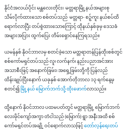
နိုင်ငံအလယ်ပိုင်း မန္တလေးတိုင်း၊ မတ္တရာမြို့နယ်အများစု
သိမ်းပိုက်ထားသော စစ်တပ်သည် မတ္တရာ- စဉ့်ကူး နယ်စပ်ထိ
ရောက်လာပြီး တပ်စွဲထားသောကြောင့် ထိုနယ်နှစ်ခုမှ ဒေသခံ
အများအပြား ထွက်ပြေး တိမ်းရှောင်နေကြရသည်။
ယမန်နှစ် နိုဝင်ဘာလမှ စတင်ခဲ့သော မတ္တရာတန်ပြန်ထိုးစစ်တွင်
စစ်ကော်မရှင်တပ်သည် လူ၊ လက်နက်၊ နည်းပညာအင်အား
အသာစီးဖြင့် အနောက်ခြမ်း၊ အရှေ့ခြမ်းတို့ကို ပြန်လည်
ထိန်းချုပ်ပြီးနောက် ယခုနှစ် အောက်တိုဘာလ ၁၃ ရက်နေ့မှ
စတင်၍
မြို့နယ် မြောက်ဘက်သို့ ထိုးဖောက်
လာသည်။
ထို့နောက် နိုဝင်ဘာလ ပထမပတ်တွင် မတ္တရာမြို့ မြောက်ဘက်
လေးမိုင်ကျော်အကွာ တံငါသည် (မြောက်) ရွာ အနီးအထိ စစ်
ကော်မရှင်တပ်အချို့ ဝင်ရောက်လာသဖြင့်
တော်လှန်ရေးတပ်