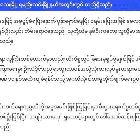
ဥပဒေဖြင့် အမှုဖွင့်ခံရပြီးနောက် ပုန်းရှောင်နေပြီး ဝရမ်းပြေးအဖြစ် 
ဦးလည်း တိမ်းရှောင်နေသည်။ သူတို့ထဲမှ နှစ်ဦးကတော့ သူတို့မှာ အပ
ားသည်။
 လူကြီးတစ်ယောက်မှာလည်း ထိုကိစ္စတွင် ခြစားမှုစွပ်စွဲချက်ဖြင့် 
ြားရေးမှူး ဦးသံဒိုင်သည် ရာထူးတာဝန်အလွဲသုံးစားလုပ်မှု၊ တရားမဝ
ထောင်ဒဏ် ၁၀ နှစ်အထိ ကျခံရနိုင်သည့် အဂတိလိုက်စားမှုတိုက်ဖျက်ရေးဥပ
ားတိုးတက်ရေးကုမ္ပဏီတို့ အမှုအခင်းဖြစ်ကြခြင်းမှာ စီးပွားရေးကိစ္စတစ
ဦးဖြစ်ပြီး “အမျိုးသားရေး” ရှုထောင့်များတွင် ဒေါ်အောင်ဆန်းစု
စ်သည်။