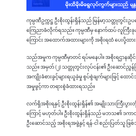
ကုမ္ပဏီဥက္ကဋ္ဌ ဦးစိုးထွန်းရှိန်သည် မြန်မာ့သတ္တုတွင်း
ကြေညာခံလိုက်ရသည်။ ကုမ္ပဏီမှ နောက်ထပ် လူကြီးခုနစ်
ကြောင်း အထောက်အထားများကို အစိုးရထံ ပေးပို့ထ
သည်အမှုက ကုမ္ပဏီမှာတင် ရပ်မနေပါ။ အစိုးရဌာနဆိုင်ရာ
သည်။ အမှတ် (၂) သတ္တုတွင်းလုပ်ငန်း၏ ဦးဆောင်ညွှန်က
အကျိုးခံစားခွင့်များရယူခဲ့မှု စွပ်စွဲချက်များဖြင့် 
အမှုဖွင့်ကာ တရားစွဲခံထားရသည်။
လက်ရှိအစိုးရနှင့် ဦးစိုးထွန်းရှိန်၏ အမျိုးသားကြီးပွ
ကြောင့် မဟုတ်ပါ။ ဦးစိုးထွန်းရှိန်သည် မဘသ၏ ဒကာတစ်
ဦးဆောင်သည့် အစိုးရအဖွဲ့နှင့် ရန်-ငါ စည်းပြတ်သူ ဖြ