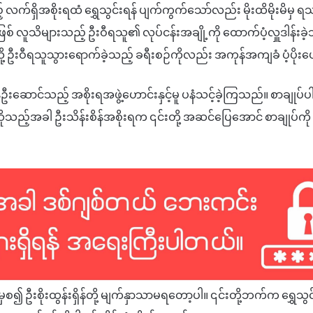
် လက်ရှိအစိုးရထံ ရွှေသွင်းရန် ပျက်ကွက်သော်လည်း မိုးထိမိုးမိမှ ရသည
ြစ် လူသိများသည့် ဦးဝီရသူ၏ လုပ်ငန်းအချို့ကို ထောက်ပံ့လှူဒါန်းခဲ
်သို့ ဦးဝီရသူသွားရောက်ခဲ့သည့် ခရီးစဉ်ကိုလည်း အကုန်အကျခံ ပံ့ပိုး
စိန်ဦးဆောင်သည့် အစိုးရအဖွဲ့ဟောင်းနှင့်မူ ပနံသင့်ခဲ့ကြသည်။ စာချုပ်ပ
ဆိုသည့်အခါ ဦးသိန်းစိန်အစိုးရက ၎င်းတို့ အဆင်ပြေအောင် စာချုပ်ကို
ဦးစိုးထွန်းရှိန်တို့ မျက်နှာသာမရတော့ပါ။ ၎င်းတို့ဘက်က ရွှေသွင