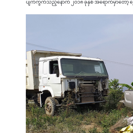
ပျက်ကွက်သည့်နောက် ၂၀၁၈ ခုနှစ် အရောက်မှာတော့ ရွှေတ