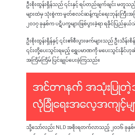
ဦးစိုးထွန်းရှိန်သည် ၎င်းနှင့် ရပ်တည်ချက်ချင်း မတူသည့
များထဲမှ သုံးစွဲကာ မွတ်စလင်ဆန့်ကျင်ရေးဘုန်းကြီးအဖ
၂၀၁၇ ခုနှစ်က ပဋိပက္ခများဖြစ်ပွားခဲ့ရာ ရခိုင်ပြည်နယ
ဦးစိုးထွန်းရှိန်နှင့် ၎င်း၏စီးပွားဖက်များသည် ဦးသိန်း
၎င်းတို့ပေးသွင်းရမည့် ရွှေပမာဏကို မပေးသွင်းနိုင်ဟု
အကြိမ်ကြိမ် ပြင်ချုပ်ပေးခဲ့ကြသည်။
သို့သော်လည်း NLD အစိုးရတက်လာသည့် ၂၀၁၆ ခုနှစ်မှစ၍ 