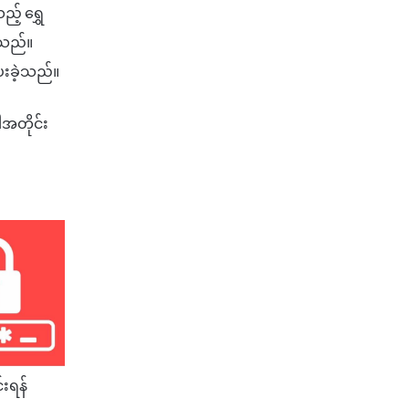
့် ရွှေ
့သည်။
ပေးခဲ့သည်။
ါအတိုင်း
်းရန်