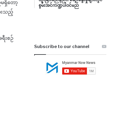
မရှိတော့
စွမ်းအင်ကဏ္ဍပါဝင်မည်
ြားသည့်
ခရီးစဉ်
Subscribe to our channel