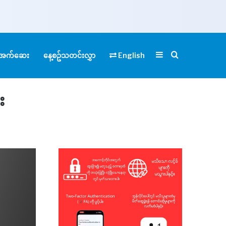
Sidebar
Search for
ုံအက်ဆေး
နေ့စဥ်သတင်းလွှာ
English
း