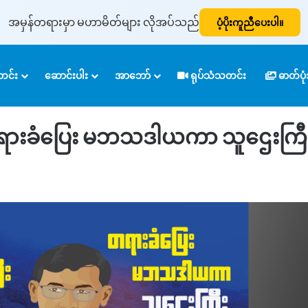
အမှန်တရားမှာ မဟာမိတ်များ လိုအပ်သည်
ပံ့ပိုးကူညီပေးပါ။
ရွှေတွင်းကြီးနှင့် တရားခံပြေး မဘသဒါယကာ သူဌေးကြီး
င်း
ဆောင်းပါး
အာဘော်
ရုပ်သံသတင်း
ဓာတ်ပ
နှင့် တရားခံပြေး မဘသဒါယကာ သူဌေးကြီ