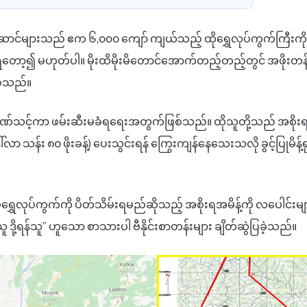
ှုဆောင်များသည် ဧက ၆,၀၀၀ ကျော် ကျယ်သည့် ထိုရွှေလုပ်ကွက်ကြီးကို
တော့၍ မဟုတ်ပါ။ မိုးထိမိုးမိတောင်အောက်တည့်တည့်တွင် အဖိုးတန်
စ်သည်။
်မင်းဒဏ်သင့်ကာ ဖမ်းဆီးမခံရရေးအတွက်ဖြစ်သည်။ ထိုသူတို့သည် အစိုးရ
 သန်း ၈၀ ဖိုးခန့်) ပေးသွင်းရန် ကြွေးကျန်နေသေးသလို ခွင့်ပြုမိန့်ရု
ရွှေလုပ်ကွက်ကို ပိတ်သိမ်းရမည်ဆိုသည့် အစိုးရအမိန့်ကို လပေါင်းမျာ
ူ ဒို့ရန်သူ” ဟူသော စာသားပါ ဗီနိုင်းစာတန်းများ ချိတ်ဆွဲပြခဲ့သည်။