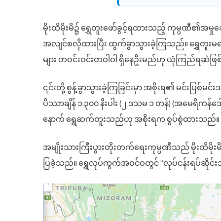
မိုးထိမိုးမိ၌ ရွှေတူးဖော်ခွင့်ရထားသည့် ကုမ္ပဏီ၏အမ
အလျင်စလိုထားပြီး ထွက်ခွာသွားခဲ့ကြသည်။ ရွှေတူးမရ
များ တဝင်းဝင်းတဝါဝါ ရှိနေဦးမည်ဟု ယုံကြည်ရဆဲဖြ
၎င်းတို့ စွန့်ခွာသွားခဲ့ကြခြင်းမှာ အစိုးရ၏ မင်းပြစ
ပိဿာချိန် ၁,၃၀၀ နီးပါး (၂ ဒသမ ၁ တန်) (အမေရိကန်ဒေါ်လာ
နောက် ရွှေဆက်တူးသည်ဟု အစိုးရက စွပ်စွဲထားသည်။
အမျိုးသားကြီးပွားတိုးတက်ရေးကုမ္ပဏီသည် မိုးထိမိုးမိ
ပြခဲ့သည်။ ရွှေလုပ်ကွက်အဝင်ဝတွင် “လုပ်ငန်းရပ်ဆိုင်းသ