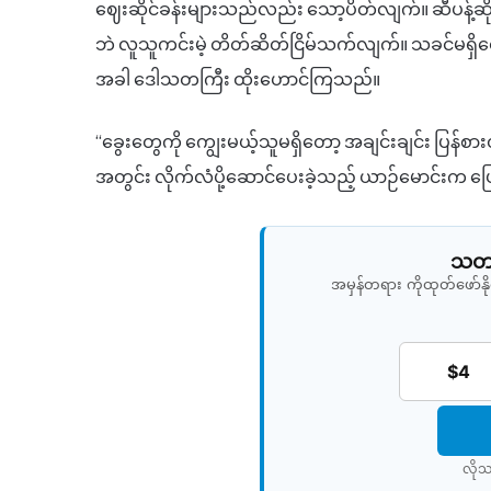
ဈေးဆိုင်ခန်းများသည်လည်း သော့ပိတ်လျက်။ ဆီပန့်ဆိ
ဘဲ လူသူကင်းမဲ့ တိတ်ဆိတ်ငြိမ်သက်လျက်။ သခင်မရှိတော
အခါ ဒေါသတကြီး ထိုးဟောင်ကြသည်။
“ခွေးတွေကို ကျွေးမယ့်သူမရှိတော့ အချင်းချင်း ပြန်
အတွင်း လိုက်လံပို့ဆောင်ပေးခဲ့သည့် ယာဉ်မောင်းက 
သတင်
အမှန်တရား ကိုထုတ်ဖော်
$4
လိုသ