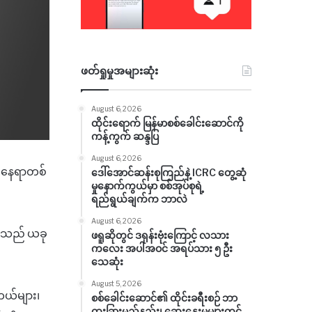
ဖတ်ရှုမှုအများဆုံး
August 6, 2026
ထိုင်းရောက် မြန်မာစစ်ခေါင်းဆောင်ကို
ကန့်ကွက် ဆန္ဒပြ
August 6, 2026
ာ နေရာတစ်
ဒေါ်အောင်ဆန်းစုကြည်နဲ့ ICRC တွေ့ဆုံ
မှုနောက်ကွယ်မှာ စစ်အုပ်စုရဲ့
ရည်ရွယ်ချက်က ဘာလဲ
August 6, 2026
င်းသည် ယခု
ဖရူဆိုတွင် ဒရုန်းဗုံးကြောင့် လသား
ကလေး အပါအဝင် အရပ်သား ၅ ဦး
သေဆုံး
August 5, 2026
ုတယ်များ၊
စစ်ခေါင်းဆောင်၏ ထိုင်းခရီးစဉ် ဘာ
ထူးခြားမည်နည်း၊ ဆွေးနွေးမှုများတွင်