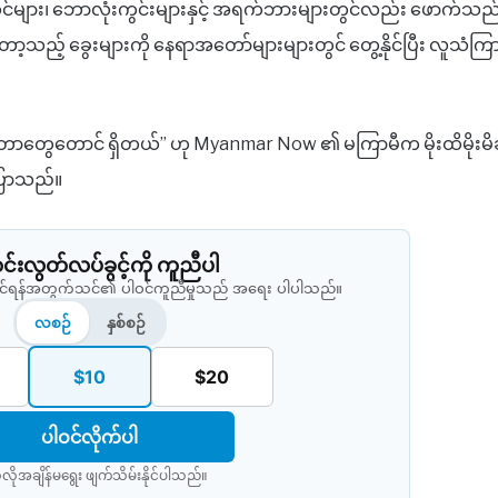
ုင်များ၊ ဘောလုံးကွင်းများနှင့် အရက်ဘားများတွင်လည်း ဖောက်သည်
့သည့် ခွေးများကို နေရာအတော်များများတွင် တွေ့နိုင်ပြီး လူသံက
စားတာတွေတောင် ရှိတယ်” ဟု Myanmar Now ၏ မကြာမီက မိုးထိမိုးမိ
ပြောသည်။
းလွတ်လပ်ခွင့်ကို ကူညီပါ
နိုင်ရန်အတွက်သင်၏ ပါဝင်ကူညီမှုသည် အရေး ပါပါသည်။
လစဉ်
နှစ်စဉ်
$10
$20
ပါဝင်လိုက်ပါ
လိုအချိန်မရွေး ဖျက်သိမ်းနိုင်ပါသည်။​