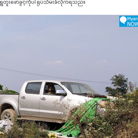
ူးဖော်ခွင့်ကိုပါ ရုပ်သိမ်းခံလိုက်ရသည်။