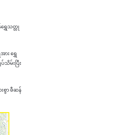
ရွှေသတ္တု
အား ရွှေ
ပ်သိမ်းပြီး
းစွာ ဖီဆန်