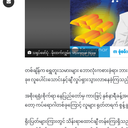
သရုပ်ဖော်ပုံ - မိုးထက်လျှမ်း/ Myanmar Now
တစ်ချိန်က ရွှေတူးသမားများ ဘောလုံးကစားခဲ့ရာ၊ ဘ
ခု။ လူပေါင်းသောင်းနှင့်ချီ လှုပ်ရှားသွားလာနေခဲ့ကြသည့် မ
အစိုးရရုံးစိုက်ရာ နေပြည်တော်မှ ကားဖြင့် နှစ်နာရီခန့်
တော့ ကပ်ရောဂါတစ်ခုကြောင့် လူများ ရုတ်တရက် စွန့်ခ
ရိုးပြတ်များကြားတွင် သိန်းရာထောင်ချီ တန်ကြေးရှိသည့် 