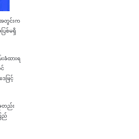
မေလအတွင်းက
ြစ်မရှိ
ဖမ်းခံထားရ
င်
ဒေဖြင့်
်ခုတည်း
ကြည်