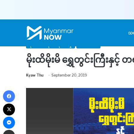
Home
/
ဆောင်းပါး
/
စုံစမ်းဖော်ထုတ်ရေးသားမှု
/
မိုးထိမိုးမိ 
သတ
စုံစမ်းဖော်ထုတ်ရေးသားမှု
ဆောင်းပါး
မိုးထိမိုးမိ ရွှေတွင်းကြီး
Kyaw Thu
September 20, 2019
Facebook
X
Messenger
Share via Email