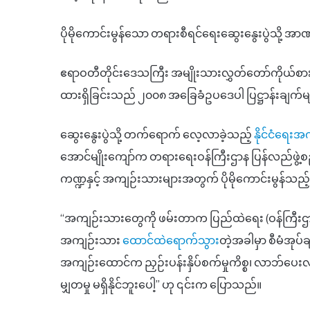
ပိုမိုကောင်းမွန်သော တရားစီရင်ရေးဆွေးနွေးပွဲသို့ အ
ဧရာဝတီတိုင်းဒေသကြီး အမျိုးသားလွှတ်တော်ကိုယ်စ
ထားရှိခြင်းသည် ၂၀၀၈ အခြေခံဥပဒေပါ ပြဋ္ဌာန်းချက်များ
ဆွေးနွေးပွဲသို့ တက်ရောက် လေ့လာခဲ့သည့်
နိုင်ငံရေး
အောင်မျိုးကျော်က တရားရေးဝန်ကြီးဌာန ပြန်လည်ဖွဲ့
ကဏ္ဍနှင့် အကျဉ်းသားများအတွက် ပိုမိုကောင်းမွန်သည့် စီ
“အကျဉ်းသားတွေကို ဖမ်းတာက ပြည်ထဲရေး (ဝန်ကြီးဌာန)
အကျဉ်းသား
ထောင်ထဲရောက်သွား
တဲ့အခါမှာ စီမံအု
အကျဉ်းထောင်က ညှဉ်းပန်းနှိပ်စက်မှုကိစ္စ၊ လာဘ်ပေးလ
မျှတမှု မရှိနိုင်ဘူးပေါ့” ဟု ၎င်းက ပြောသည်။