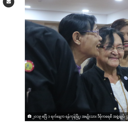
၂၀၁၉ ဧပြီ ၁ ရက်နေ့က ရန်ကုန်မြို့၊ အမျိုးသား ဒီမိုကရေစီ အဖွဲ့ချု