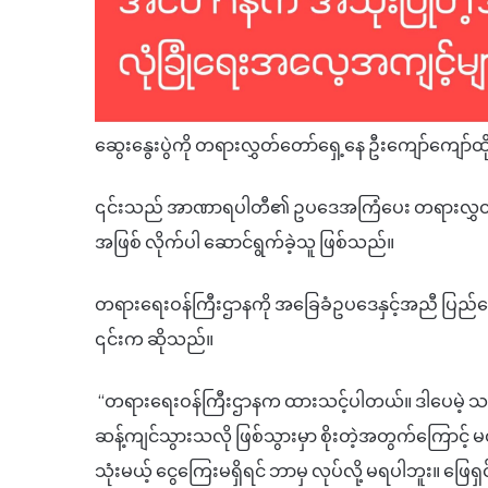
ဆွေးနွေးပွဲကို တရားလွှတ်တော်ရှေ့နေ ဦးကျော်ကျေ
၎င်းသည် အာဏာရပါတီ၏ ဥပဒေအကြံပေး တရားလွှတ်တော
အဖြစ် လိုက်ပါ ဆောင်ရွက်ခဲ့သူ ဖြစ်သည်။
တရားရေးဝန်ကြီးဌာနကို အခြေခံဥပဒေနှင့်အညီ ပြည်ထ
၎င်းက ဆိုသည်။
“တရားရေးဝန်ကြီးဌာနက ထားသင့်ပါတယ်။ ဒါပေမဲ့ သမ္မ
ဆန့်ကျင်သွားသလို ဖြစ်သွားမှာ စိုးတဲ့အတွက်ကြောင့် မထာ
သုံးမယ့် ငွေကြေးမရှိရင် ဘာမှ လုပ်လို့ မရပါဘူး။ ဖြေရှင်း