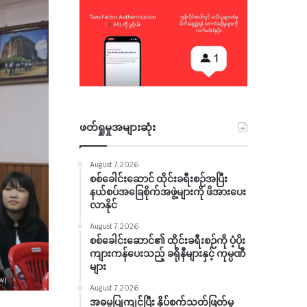
ဖတ်ရှုမှုအများဆုံး
August 7, 2026
စစ်ခေါင်းဆောင် ထိုင်းခရီးစဉ်အပြီး
နယ်စပ်အခြေစိုက်အဖွဲ့များကို ဖိအားပေး
လာနိုင်
August 7, 2026
စစ်ခေါင်းဆောင်၏ ထိုင်းခရီးစဉ်ကို ပံ့ပိုး
ကျားကန်ပေးသည့် ခရိုနီများနှင့် ကုမ္ပဏီ
များ
w)
August 7, 2026
အဓမ္မပြုကျင့်ပြီး နှိပ်စက်သတ်ဖြတ်မှု