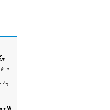
်း
၉ ဦး က
ုပ်မှု
းတင်ရှိ