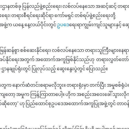
ကြီးဌာနတစ်ခု ပြန်လည်ဖွဲ့စည်းရေး၊ လစ်လပ်နေသော အဆင့်ဆင့် တရာ
းရေး၊ တရားစီရင်ရေးဆိုင်ရာ ကော်မရှင် တစ်ရပ်ဖွဲ့စည်းရေးတို့
ဲ့က ယနေ့ နေ့လယ်ပိုင်းတွင်
ဥပဒေ
ရေးရာကျွမ်းကျင်သူများနှင့် ဆွ
ြန်ဆန်စွာ စစ်ဆေးနိုင်ရေး၊ လစ်လပ်နေသော တရားသူကြီးများနေရာ
်အပ်နိုင်ရေးအတွက် အထောက်အကူဖြစ်နိုင်သည်ဟု တရားလွှတ်တော်ရ
် ဌာနချုပ်ရုံးတွင် ပြုလုပ်သည့် ဆွေးနွေးပွဲတွင် ပြောသည်။
 နောက်ဆံတင်းစရာမလိုဘူး။ တရားရုံးမှာ တက်ပြီး အမှုစစ်ရုံပဲ။ (
ါကျတော့ အမှုက ကြန့်ကြာတာပေါ့။ ဟိုက အစည်းအဝေးခေါ် သွားလိုက
ိုက်ဆိုတော့” ဟု ပြည်ထောင်စုဥပဒေအထောက်အကူပြုအဖွဲ့တွင် တာဝ