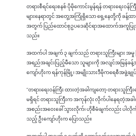
တရားစီရင်ရေးစနစ် ပိုမိုကောင်းမွန်ရန် တရားရေးဝန်
များနေရာတွင် အတွေ့အကြုံရှိသော ရှေ့နေတို့ကို ခန့်ထာ
အတွက် ပြည်ထောင်စုဥပဒေဆိုင်ရာအထောက်အကူပြုအဖွ
သည်။
အထက်ပါ အချက် ၃ ချက်သည် တရားသူကြီးများ အမှု မ
အရည်အချင်းပြည့်မီသော သူများကို အလျင်အမြန်ခန့
ကျော်ဟိုးက ရန်ကုန်မြို့၊ အမျိုးသားဒီမိုကရေစီအဖွဲ့ချုပ
“တရားရေးဝန်ကြီး ထားတဲ့အခါကျတော့ တရားသူကြီးတွေက
မရှိရင် တရားသူကြီးက အကုန်လုံး လိုက်ပါနေရတဲ့အခ
အစည်းအဝေးခေါ် သွားလိုက်၊ ဟိုစီမံချက်လည်း ပါလ
သည့် ဦးကျော်ဟိုးက ပြောသည်။