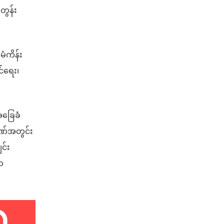
်တွန်း
ံကိန်း
င်ရေး၊
အခြေခံ
ဝုဏ်အတွင်း
င်း
က