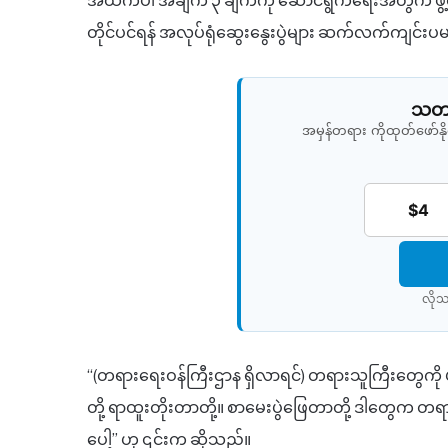
အထက်ပါ အချက် ၃ ချက်ကို ဆောင်ရွက်ရေးအတွက် ဖွဲ့စ
တိုင်ပင်ရန် အလုပ်ရုံဆွေးနွေးပွဲများ ဆက်လက်ကျင
သတင်
အမှန်တရား ကိုထုတ်ဖော်
$4
လိုသ
“(တရားရေးဝန်ကြီးဌာန ရှိလာရင်) တရားသူကြီးတွေကို ပ
တို့ ရာထူးတိုးတာတို့။ စာမေးပွဲဖြေတာတို့ ဒါတွေက တ
ပေါ့” ဟု ၎င်းက ဆိုသည်။