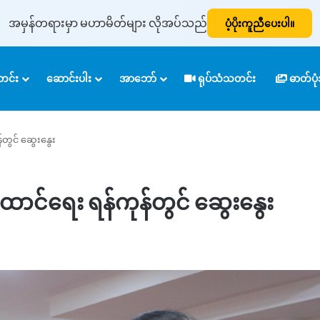
အမှန်တရားမှာ မဟာမိတ်များ လိုအပ်သည်
ပံ့ပိုးကူညီပေးပါ။
င်း
ဆောင်းပါး
အာဘော်
ရုပ်သံသတင်း
ဓာတ်ပ
ွင် ဆွေးနွေး
င်ရေး ရန်ကုန်တွင် ဆွေးနွေး