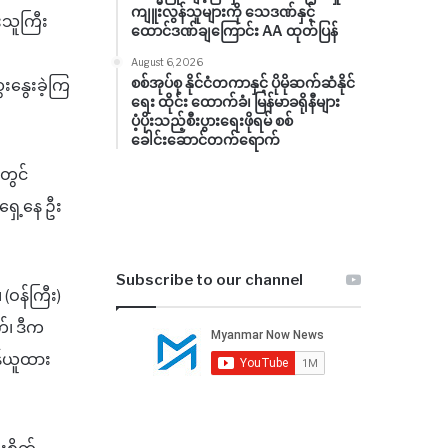
ကျူးလွန်သူများကို သေဒဏ်နှင့်
းသူကြီး
ထောင်ဒဏ်ချကြောင်း AA ထုတ်ပြန်
August 6, 2026
စစ်အုပ်စု နိုင်ငံတကာနှင့် ပိုမိုဆက်ဆံနိုင်
ေးနွေးခဲ့ကြ
ရေး ထိုင်း ထောက်ခံ၊ မြန်မာခရိုနီများ
ပံ့ပိုးသည့်စီးပွားရေးဖိုရမ် စစ်
ခေါင်းဆောင်တက်ရောက်
တွင်
ှေ့နေ ဦး
Subscribe to our channel
ဝန်ကြီး)
်၊ ဒီက
န်ယူထား