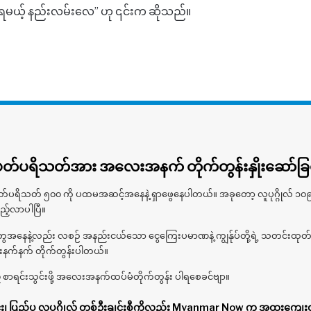
ားရမယ့် နည်းလမ်းလေ” ဟု ၎င်းက ဆိုသည်။
်ပရိသတ်အား အလေးအနက် တိုက်တွန်းနှိုးဆော်ခြင
တ် ၅၀၀ ကို ပထမအဆင့်အနေနဲ့ ရှာဖွေနေပါတယ်။ အခုတော့ လူပုဂ္ဂိုလ် ၁၀
ည့်လာပါပြီ။
အနေနဲ့လည်း လစဉ် အနည်းငယ်သော ငွေကြေးပမာဏနဲ့ ကျွန်ုပ်တို့ရဲ့ သတင်းထုတ်လ
ေးနက်နက် တိုက်တွန်းပါတယ်။
 စာရင်းသွင်းဖို့ အလေးအနက်ထပ်မံတိုက်တွန်း ပါရစေခင်ဗျာ။
၊ ပြည်ပ လူပုဂ္ဂိုလ် တစ်ဦးချင်းစီကိုလည်း Myanmar Now က အထူးကျေးဇူ