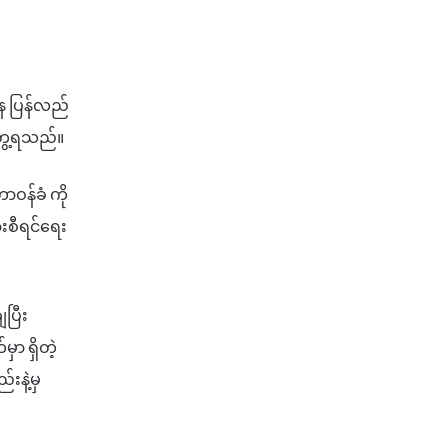
။
န ပြန်လည်
 တွေ့ရသည်။
ဝန်ခံ ကို
းစီရင်ရေး
ပြီး
ာ ရှိတဲ့
းနဲ့မှ