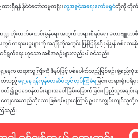
ရှိရန် နိုင်ငံတော်သမ္မတရုံး၊
လူ့အခွင့်အရေးကော်မရှင်
တို့ကို တိုက
ဏ္ဍ တိုးတက်ကောင်းမွန်ရေး အတွက် တရားစီရင်ရေး မဟာဗျူဟာစီမ
် တရားမမှုများကို အချိန်တိုအတွင်း မြန်မြန်နှင့် မှန်မှန် စစ်ဆေးနို
် ဆောင်ရွက်ရေး ဟူသော အစီအစဉ်များလည်း ပါဝင်သည်။
ေ့နေက တရားသူကြီးကို ဖိနပ်ဖြင့် ပစ်ပေါက်သည့်ဖြစ်စဉ်၊ ဖွဲ့စည်းပုံ
တတ်သည့်
ရှေ့နေ ရန်ကုန်လေဆိပ်တွင် လုပ်ကြံခံရ
ခြင်း၊ တရားရုံးပရိ
း ဝတ်၍ ဥပဒေဝန်ထမ်းများအပေါ် ခြိမ်းခြောက်ခြင်း၊ ပြည်သူအချင်းချ
ာ ကျေအေးသည်ဆိုသော ဖြစ်ရပ်များကြောင့် ဥပဒေကျွမ်းကျင်သူတို့
ခဲ့ကြသည်။