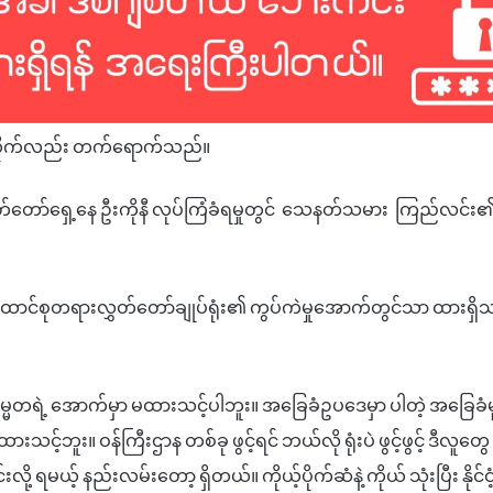
ာ်ထိုက်လည်း တက်ရောက်သည်။
်ရှေ့နေ ဦးကိုနီ လုပ်ကြံခံရမှုတွင် သေနတ်သမား ကြည်လင်း၏ 
ောင်စုတရားလွှတ်တော်ချုပ်ရုံး၏ ကွပ်ကဲမှုအောက်တွင်သာ ထားရှိ
တရဲ့ အောက်မှာ မထားသင့်ပါဘူး။ အခြေခံဥပဒေမှာ ပါတဲ့ အခြေခံမူန
းသင့်ဘူး။ ဝန်ကြီးဌာန တစ်ခု ဖွင့်ရင် ဘယ်လို ရုံးပဲ ဖွင့်ဖွင့် ဒီလူတ
လို့ ရမယ့် နည်းလမ်းတော့ ရှိတယ်။ ကိုယ့်ပိုက်ဆံနဲ့ ကိုယ် သုံးပြီး နိုင်