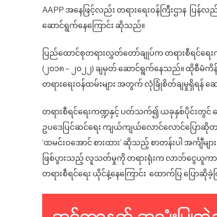
AAPP အနေဖြင့်လည်း တရားရေးဝန်ကြီးဌာန ပြန်လည် ထား
ဆောင်ရွက်နေကြောင်း ဆိုသည်။
ပြည်ထောင်စုတရားလွှတ်တော်ချုပ်က တရားစီရင်ရေးက
(၂၀၁၈ – ၂၀၂၂) ချမှတ် ဆောင်ရွက်နေသည်။ ထိုစီမံကိန်းတွင
တရားရေးဝန်ထမ်းများ အတွက် လုံခြုံစိတ်ချမှုရှိရန
တရားစီရင်ရေးကဏ္ဍနှင့် ပတ်သက်၍ ယခုနှစ်ပိုင်းတွင် ရှ
ဥပဒေပြင်ဆင်ရေး ကျယ်ကျယ်လောင်လောင်ပြောဆို
‘ထမင်းဝအောင် စားထား’ ဆိုသည့် စာတန်းပါ အင်္ကျီမျာ
ဖြစ်ပွားသည့် လူသတ်မှုကို တရားရုံးက လာဘ်ငွေယူက
တရားစီရင်ရေး ယိုင်နဲ့နေကြောင်း ထောက်ပြ ပြောဆို