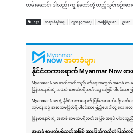
ထမ်းဆောင်။ ဒါလည်း ကျွန်တော်တို့ ထည့်သွင်းစဉ်းစ
Tags
တရားစီရင်ရေး
လူ့အခွင့်အရေး
အခြေခံဥပဒေ
ဥပဒေ
နိုင်ငံတကာရောက် Myanmar Now စာဖတ
Myanmar Now ဆက်လက်လည်ပတ်ရေးအတွက် အမာခံ စာဖတ်ပရိသ
မြန်မာနောင်းရဲ့ အမာခံ စာဖတ်ပရိသတ်တွေ အဖြစ် ပါဝင်အားဖြ
Myanmar Now ရဲ့ နိုင်ငံတကာရောက် မြန်မာစာဖတ်ပရိသတ်တွေ
လုပ်ငန်းစဉ် အဆက်မပြတ်ဖို့ ပါဝင်အားဖြည့်ပေးပါလို့ လေးလ
မြန်မာနောင်းရဲ့ အမာခံ စာဖတ်ပရိသတ်အဖြစ် အခုပဲ ပါဝင်ကူညီ
အမာခံ စာဖတ်ပရိသတ်အဖြစ် အားဖြည့်ကူညီတဲ့ ပြည်တွင်း