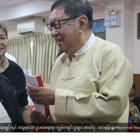
ပ် ဌာနချုပ်တွင် တွေ့ရသော ဥပဒေရေးရာ ကျွမ်းကျင်သူများ (ဓာတ်ပုံ - ကေဇွန်နွေး/Myanmar No