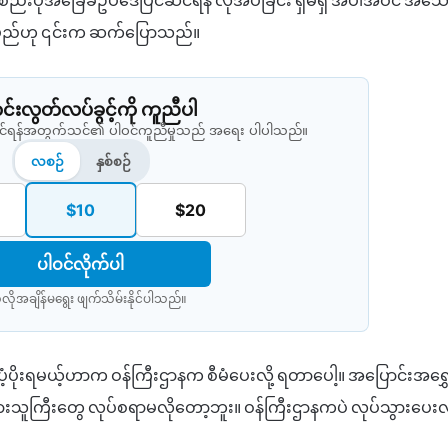
ည်းပုံအခြေခံဥပဒေပြင်ဆင်ရန် လိုအပ်ခြင်း ရှိမရှိ အပါအဝင် အသေ
်းပမည်ဟု ၎င်းက ဆက်ပြောသည်။
းလွတ်လပ်ခွင့်ကို ကူညီပါ
နိုင်ရန်အတွက်သင်၏ ပါဝင်ကူညီမှုသည် အရေး ပါပါသည်။
လစဉ်
နှစ်စဉ်
$10
$20
ပါဝင်လိုက်ပါ
လိုအချိန်မရွေး ဖျက်သိမ်းနိုင်ပါသည်။​
ံ့ပိုးရမယ့်ဟာက ဝန်ကြီးဌာနက စီမံပေးလို့ ရတာပေါ့။ အပြောင်းအရွှေ
ရားသူကြီးတွေ လုပ်စရာမလိုတော့ဘူး။ ဝန်ကြီးဌာနကပဲ လုပ်သွားပေးလ