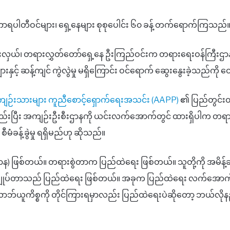
ာဏာရပါတီဝင်များ၊ ရှေ့နေများ စုစုပေါင်း ၆၀ ခန့် တက်ရောက်ကြသည်
ားလှယ်၊ တရားလွှတ်တော်ရှေ့နေ ဦးကြည်ဝင်းက တရားရေးဝန်ကြီးဌာ
နှင့် ဆန့်ကျင် ကွဲလွဲမှု မရှိကြောင်း ဝင်ရောက် ဆွေးနွေးခဲ့သည်ကို
အကျဉ်းသားများ ကူညီစောင့်ရှောက်ရေးအသင်း (AAPP)
၏ ပြည်တွင်းတာ
စည်းပြီး အကျဉ်းဦးစီးဌာနကို ယင်းလက်အောက်တွင် ထားရှိပါက တရာ
မံခန့်ခွဲမှု ရရှိမည်ဟု ဆိုသည်။
 ဖြစ်တယ်။ တရားစွဲတာက ပြည်ထဲရေး ဖြစ်တယ်။ သူတို့ကို အမိန့်ချ
ပ်ချုပ်တာသည် ပြည်ထဲရေး ဖြစ်တယ်။ အခုက ပြည်ထဲရေး လက်အောက်မှ
ာဘ်ယူကိစ္စကို တိုင်ကြားရမှာလည်း ပြည်ထဲရေးပဲဆိုတော့ ဘယ်လိုနည်