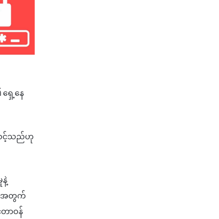
ရှေ့နေ
သင့်သည်ဟု
ဲ့
ွေ အတွက်
ငံ့တာဝန်