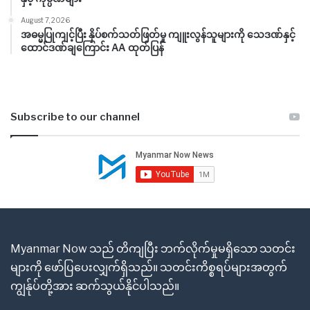
August 7, 2026
အဓမ္မပြုကျင့်ပြီး နှိပ်စက်သတ်ဖြတ်မှု ကျူးလွန်သူများကို သေဒဏ်နှင့်
ထောင်ဒဏ်ချကြောင်း AA ထုတ်ပြန်
Subscribe to our channel
Myanmar Now သည် တိကျပြီး ဘက်လိုက်မှုမရှိသော သတင်း
များကို ဖော်ပြပေးလျှက်ရှိသည်။ သတင်းကိစ္စရပ်များအတွက်
ကျွန်ုပ်တို့အား ဆက်သွယ်နိုင်ပါသည်။