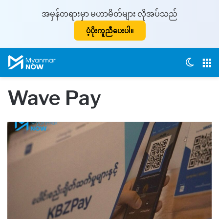
အမှန်တရားမှာ မဟာမိတ်များ လိုအပ်သည်
ပံ့ပိုးကူညီပေးပါ။
Switch
M
Wave Pay