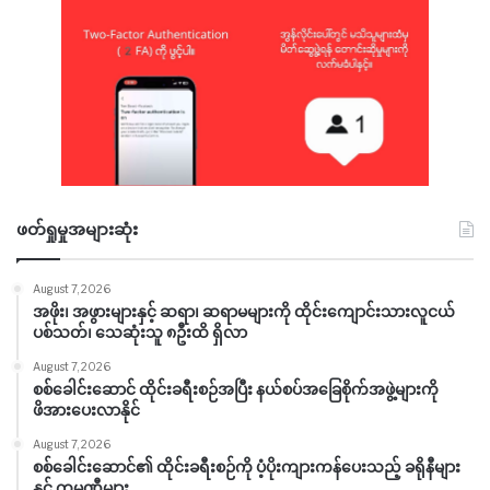
ဖတ်ရှုမှုအများဆုံး
August 7, 2026
အဖိုး၊ အဖွားများနှင့် ဆရာ၊ ဆရာမများကို ထိုင်းကျောင်းသားလူငယ်
ပစ်သတ်၊ သေဆုံးသူ ၈ဦးထိ ရှိလာ
August 7, 2026
စစ်ခေါင်းဆောင် ထိုင်းခရီးစဉ်အပြီး နယ်စပ်အခြေစိုက်အဖွဲ့များကို
ဖိအားပေးလာနိုင်
August 7, 2026
စစ်ခေါင်းဆောင်၏ ထိုင်းခရီးစဉ်ကို ပံ့ပိုးကျားကန်ပေးသည့် ခရိုနီများ
နှင့် ကုမ္ပဏီများ