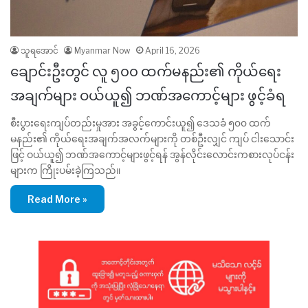
သူရအောင်
Myanmar Now
April 16, 2026
ချောင်းဦးတွင် လူ ၅၀၀ ထက်မနည်း၏ ကိုယ်ရေး
အချက်များ ဝယ်ယူ၍ ဘဏ်အကောင့်များ ဖွင့်ခံရ
စီးပွားရေးကျပ်တည်းမှုအား အခွင့်ကောင်းယူ၍ ဒေသခံ ၅၀၀ ထက်
မနည်း၏ ကိုယ်ရေးအချက်အလက်များကို တစ်ဦးလျှင် ကျပ် ငါးသောင်း
ဖြင့် ဝယ်ယူ၍ ဘဏ်အကောင့်များဖွင့်ရန် အွန်လိုင်းလောင်းကစားလုပ်ငန်း
များက ကြိုးပမ်းခဲ့ကြသည်။
Read More »