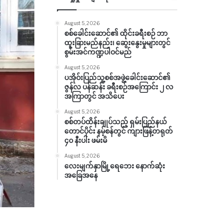
August 5, 2026
စစ်ခေါင်းဆောင်၏ ထိုင်းခရီးစဉ် ဘာ
ထူးခြားမည်နည်း၊ ဆွေးနွေးမှုများတွင်
စွမ်းအင်ကဏ္ဍပါဝင်မည်
August 5, 2026
ပအိုဝ်းပြည်သူ့စစ်အဖွဲ့ခေါင်းဆောင်၏
ဇွန်လ ပန်ဆန်း ခရီးစဉ်အကြောင်း ၂ လ
အကြာတွင် အသိပေး
August 5, 2026
စစ်တပ်ထိန်းချုပ်သည့် ရှမ်းပြည်နယ်
တောင်ပိုင်း နမ့်စန်တွင် ကျားဖြန့်တရုတ်
၄၀ နီးပါး ဖမ်းမိ
August 5, 2026
လေးမျက်နှာမြို့ရေဘေး နောက်ဆုံး
အခြေအနေ