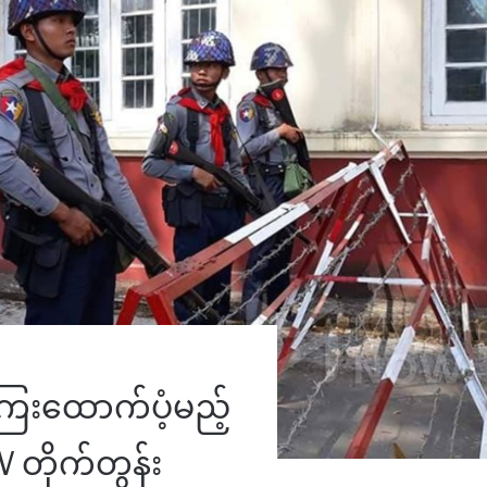
ေကြေးထောက်ပံ့မည့်
 တိုက်တွန်း