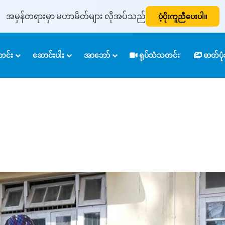
အမှန်တရားမှာ မဟာမိတ်များ လိုအပ်သည်
ပံ့ပိုးကူညီပေးပါ။
င်း
ဆောင်းပါး
အာဘော်
ရုပ်သံသတင်း
ဓာတ်ပ