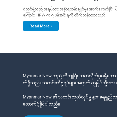
ရဲတပ်ဖွဲ့သည် အရပ်သားအစိုးရထိန်းချုပ်မှုအောက်ရောက်ပြီး ပြုပ
ကြောင်း HRW က ဂျပန်အစိုးရကို တိုက်တွန်းထားသည်
Read More »
Myanmar Now သည် တိကျပြီး ဘက်လိုက်မှုမရှိသော သ
က်ရှိသည်။ သတင်းကိစ္စရပ်များအတွက် ကျွန်ုပ်တို့အာ
Myanmar Now ၏ သတင်းထုတ်လုပ်မှုများ ရေရှည်လည
ထောက်ပံ့နိုင်ပါသည်။