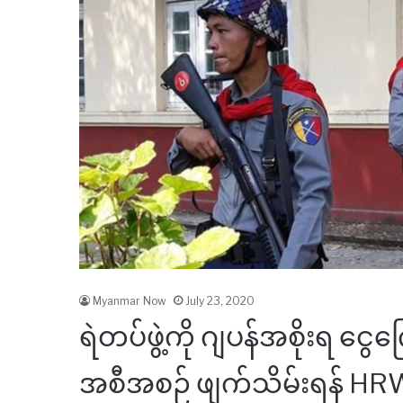
Myanmar Now
July 23, 2020
ရဲတပ်ဖွဲ့ကို ဂျပန်အစိုးရ ငွ
အစီအစဉ် ဖျက်သိမ်းရန် HRW