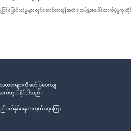
ြင်ပြောင်းလဲမှုများ လုပ်ဆောင်လာချိန်အထိ ရဲတပ်ဖွဲ့အပေါ်ထောက်ပံ့မှုကို ဆိုင
တင်းများကို ဖော်ပြပေးလျှ
း ဆက်သွယ်နိုင်ပါသည်။
်ပတ်နိုင်ရေးအတွက် ငွေကြေး