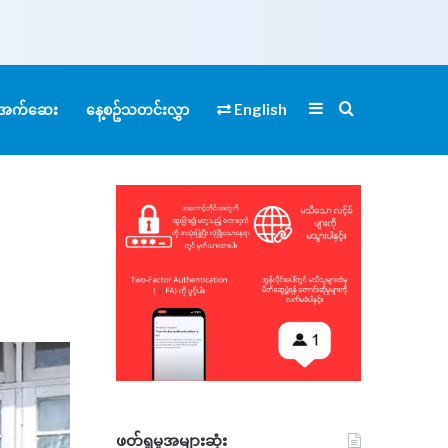
Sidebar
Search for
ုံအက်ဆေး
နေ့စဥ်သတင်းလွှာ
English
ဖတ်ရှုမှုအများဆုံး