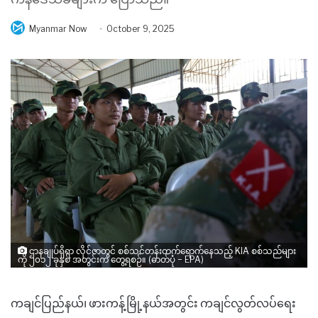
Myanmar Now
October 9, 2025
ဌာနချုပ်ရှိရာ လိုင်ဇာတွင် စစ်သင်တန်းတက်ရောက်နေသည့် KIA စစ်သည်များ
ကို ၂၀၁၂ ခုနှစ် အတွင်းက တွေ့ရစဉ်။ (ဓာတ်ပုံ − EPA)
ကချင်ပြည်နယ်၊ ဖားကန့်မြို့နယ်အတွင်း ကချင်လွတ်လပ်ရေး