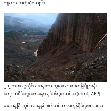
ကျကာ သေဆုံးခဲ့ရသည်။
၂၀၂၀ ခုနှစ် ဇူလိုင်လဆန်းက တွေ့ရသော ဖားကန့်မြို့အနီး
ကျောက်စိမ်းတူးဖော်ရေး လုပ်ငန်းခွင် တစ်ခု။ (ဓာတ်ပုံ-AFP)
ဖားကန့်မြို့တွင် ယမန်နှစ် စက်တင်ဘာလကုန်ပိုင်းမှစတင်ကာ