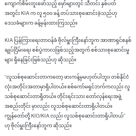
ကျောက်စိမ်းတူးဖော်သည့် မှော်များတွင် သီတင်း နှစ်ပတ်
အတွင်း KIA က လူ ၅၀၀ ခန့် တပ်သားစုဆောင်းခဲ့သည်ဟု
ဒေသခံများက ခန့်မှန်းထားကြသည်။
KIA ပြန်ကြားရေးတာဝန်ခံ ဗိုလ်မှူးကြီးနော်ဘူက အာဏာရှင်စနစ်
ချုပ်ငြိမ်းရေး စစ်ပွဲကာလဖြစ်သည့်အတွက် စစ်သားစုဆောင်းမှု
များ ရှိနေခြင်းဖြစ်သည်ဟု ဆိုသည်။
“လူသစ်စုဆောင်းတာကတော့ ဖားကန့်မှမဟုတ်ပါဘူး၊ တစ်နိုင်ငံ
လုံးအတိုင်းအတာမှာရှိပါတယ်။ စစ်ကော်မရှင်ဘက်ကလည်း လူ
သစ်စုဆောင်းတာရှိတယ်။ တိုင်းရင်းသား တော်လှန်ရေးအဖွဲ့
အစည်းတိုင်း မှာလည်း လူသစ်စုဆောင်းတာရှိပါတယ်။
ကျွန်တော်တို့ KIO/KIA လည်း လူသစ်စုဆောင်းတာရှိပါတယ်”
ဟု ဗိုလ်မှူးကြီးနော်ဘူက ဆိုသည်။