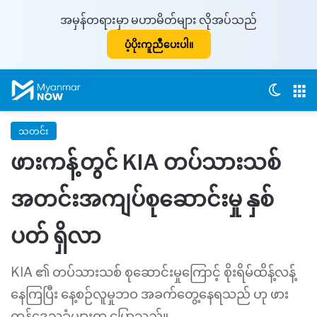
အမှန်တရားမှာ မဟာမိတ်များ လိုအပ်သည်
ပံ့ပိုးကူညီပေးပါ။
Switch
M
သတင်း
ဖားကန့်တွင် KIA တပ်သားသစ်
အတင်းအကျပ်စုဆောင်းမှု နှစ်
ပတ် ရှိလာ
KIA ၏ တပ်သားသစ် စုဆောင်းမှုကြောင့် စိုးရိမ်ထိန့်လန့်
နေကြပြီး နေ့စဉ်လူမှုဘဝ အခက်တွေ့နေရသည် ဟု ဖား
ကန်ဒေသခံများက ပြောသည်။