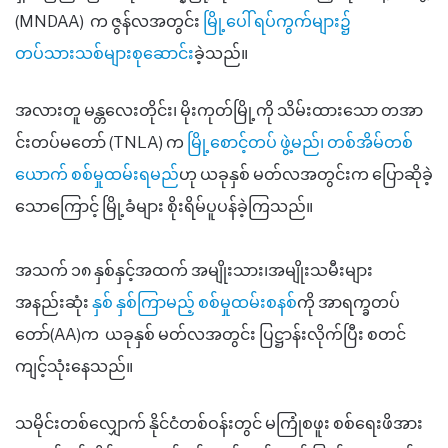
(MNDAA) က ဇွန်လအတွင်း
မြို့ပေါ် ရပ်ကွက်များ၌
တပ်သားသစ်များစုဆောင်း
ခဲ့သည်။
အလားတူ မန္တလေးတိုင်း၊ မိုးကုတ်မြို့ကို သိမ်းထားသော တအာ
င်းတပ်မတော် (TNLA) က
မြို့စောင့်တပ် ဖွဲ့မည်၊ တစ်အိမ်တစ်
ယောက် စစ်မှုထမ်းရမည်
ဟု ယခုနှစ် မတ်လအတွင်းက ပြောဆိုခဲ့
သောကြောင့် မြို့ခံများ စိုးရိမ်ပူပန်ခဲ့ကြသည်။
အသက် ၁၈ နှစ်နှင့်အထက် အမျိုးသား၊အမျိုးသမီးများ
အနည်းဆုံး
နှစ် နှစ်ကြာမည့် စစ်မှုထမ်းစနစ်
ကို အာရက္ခတပ်
တော်(AA)က ယခုနှစ် မတ်လအတွင်း ပြဋ္ဌာန်းလိုက်ပြီး စတင်
ကျင့်သုံးနေသည်။
သမိုင်းတစ်လျှောက် နိုင်ငံတစ်ဝန်းတွင် မကြုံစဖူး စစ်ရေးဖိအား