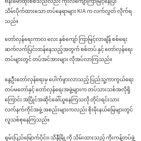
ဗန်းမော်ထိုးစစ်သည်လည်း ကိုးလကျော်ကြာမြင့်နေပြီး
သိမ်းပိုက်ထားသော တပ်နေရာများ KIA က လက်လွှတ် လိုက်ရ
သည်။
တော်လှန်ရေးကာလ လေး နှစ်ကျော် ကြာမြင့်လာချိန် စစ်ရေး
ဆက်လက်ပြင်းထန်နေသည့်အတွက် စစ်တပ် နှင့် တော်လှန်ရေး
တပ်များတွင် တပ်အင်အားများ လိုအပ်လာကြသည်။
နွေဦးတော်လှန်ရေးမှ ပေါက်ဖွားလာသည့် ပြည်သူ့ကာကွယ်ရေး
တပ်မတော်နှင့် တော်လှန်ရေးအဖွဲ့များက တပ်သားသစ်အလိုရှိ
ကြောင်း အပြိုင်အဆိုင်ခေါ်ယူနေကြသလို တိုင်းရင်းသား
လက်နက်ကိုင်အဖွဲ့ အစည်းများကလည်း စိုးမိုးနယ်မြေများတွင်
လူသစ်စုနေကြသည်။
ရှမ်းပြည်မြောက်ပိုင်း၊ သိန္နီမြို့ကို သိမ်းထားသည့် ကိုးကန့်တပ်ဖွဲ့