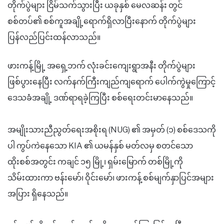
တိုက်ပွဲများ ငြိမ်သက်သွားပြီး ယခုနှစ် မေလဆန်း တွင်
စစ်တပ်၏ စစ်ကူအချို့ရောက်ရှိလာပြီးနောက် တိုက်ပွဲများ
ပြန်လည်ပြင်းထန်လာသည်။
ဖားကန့်မြို့ အရှေ့ဘက် လုံးခင်းကျေးရွာအနီး တိုက်ပွဲများ
ဖြစ်ပွားနေပြီး လက်နက်ကြီးကျည်ကျရောက် ပေါက်ကွဲမှုကြောင့်
ဒေသခံအချို့ ဒဏ်ရာရခဲ့ကြပြီး စစ်ရေးတင်းမာနေသည်။
အမျိုးသားညီညွတ်ရေးအစိုးရ (NUG) ၏ အမှတ် (၁) စစ်ဒေသကို
ပါ ကွပ်ကဲနေသော KIA ၏ ယမန်နှစ် မတ်လမှ စတင်သော
ထိုးစစ်အတွင်း ကချင် ၁၅ မြို့၊ ရှမ်းမြောက် တစ်မြို့ကို
သိမ်းထားကာ ဗန်းမော်၊ ဝိုင်းမော်၊ ဖားကန့် စစ်မျက်နှာပြင်အများ
အပြား ရှိနေသည်။