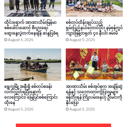
ထိုင်းရောက် အာဏာသိမ်းမြန်မာ
စစ်တပ်ထိန်းချုပ်သည့်
စစ်ခေါင်းဆောင် စီးပွားရေး
ရှမ်းပြည်နယ်တောင်ပိုင်း နမ့်စန်တွင်
ဆွေးနွေးပွဲတက်နေချိန် ဆန္ဒပြခံရ
ကျားဖြန့်တရုတ် ၄၀ နီးပါး ဖမ်းမိ
August 6, 2026
August 5, 2026
ရွှေကူမြို့အနီးရှိ စစ်တပ်စခန်း
အာဏာသိမ်း စစ်အုပ်စုက အချိန်ဆွဲ
လက်လွှတ်ရပြီးနောက်
ရန်နှင့် သဘောထားကွဲပြားမှုများ
လေကြောင်း၊ မြေပြင်စစ်ကြောင်း
ဖန်တီးရန် ကြိုးပမ်းနေဟု ဦးမင်းကို
ထိုးနေ
နိုင်ပြော
August 5, 2026
August 5, 2026