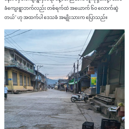
ခံကျေးရွာဘက်လည်း တစ်ရက်ထဲ​ အယောက် ၆၀ လောက်ဆွဲ
တယ်” ဟု အထက်ပါ ဒေသခံ အမျိုးသားက ပြောသည်။