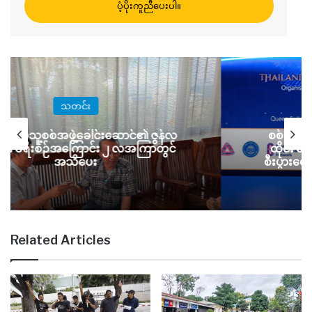
ပံ့ပိုးကူညီပေးပါ။
သတင်း
်းပြည်သူ့စစ်အဖွဲ့ခေါင်းဆောင်၏ ဇွန်လ
စစ်အုပ်စု 
န်း ခရီးစဉ်အကြောင်း ၂ လအကြာတွင်
ထိုင်း ထေ
အသိပေး
စီးပွားရေ
Related Articles