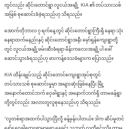
တွင်လည်း ဆိုင်းတောင်ရွာ လူငယ်အချို့ KIA ၏ တပ်သားသစ်
အဖြစ် စုဆောင်းခံခဲ့ရသည်ဟု သိရသည်။
အောက်တိုဘာလ ၇ ရက်နေ့တွင် ဆိုင်းတောင်ရွာကြီးရှိ နေရာ သုံး
နေရာထက်မနည်းနှင့် ဆိုင်းတောင်ရွာအနီး မှော်ရှန်ကျေးရွာတို့
တွင် လူငယ်အချို့ဖမ်းဆီးခံရရာ မိန်းကလေးအချို့ပါ ခေါ်
ဆောင်သွားခံရသည်ဟု ဖားကန့်ဒေသခံများက ပြောသည်။
KIA ထိန်းချုပ်သည့် ဆိုင်းတောင်ကျေးရွာအုပ်စုတွင်
တပ်သားသစ် စုဆောင်းမှုမှာ အများဆုံးဖြစ်နေပြီး မြို့
အနောက်တောင်ဘက် ဝှေခါရွာနှင့် အနောက်ဘက်ရှိ တာမခန်ရွာ
တို့တွင်လည်း အလားတူလူစုနေသည်ဟု သိရသည်။
“လူတစ်ရာအထက်ပါသွားပြီလို့ ခန့်မှန်းပါတယ်။ ဒါက ဆိပ်မူတင်
နော်။ ဝှေခါကျေးရွာမှာရော နေ့ခင်း ညဘက် လူကိုရှင်းလို့။ တာမ