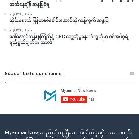
တက်နေချိန် ဆန္ဒပြခံရ
August 6, 2026
ထိုင်းရောက် မြန်မာစစ်ခေါင်းဆောင်ကို ကန့်ကွက် ဆန္ဒပြ
August 6, 2026
ဒေါ်အောင်ဆန်းစုကြည်နဲ့ ICRC တွေ့ဆုံမှုနောက်ကွယ်မှာ စစ်အုပ်စုရဲ့
ရည်ရွယ်ချက်က ဘာလဲ
Subscribe to our channel
Myanmar Now သည် တိကျပြီး ဘက်လိုက်မှုမရှိသော သတင်း