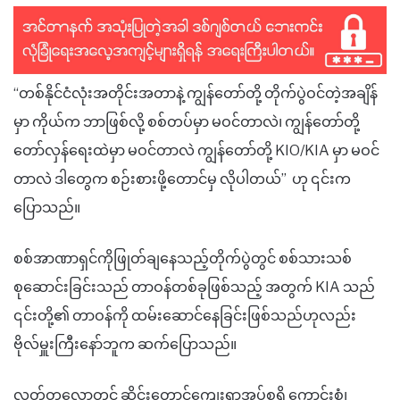
“တစ်နိုင်ငံလုံးအတိုင်းအတာနဲ့ ကျွန်တော်တို့ တိုက်ပွဲဝင်တဲ့အချိန်
မှာ ကိုယ်က ဘာဖြစ်လို့ စစ်တပ်မှာ မဝင်တာလဲ၊ ကျွန်တော်တို့
တော်လှန်ရေးထဲမှာ မဝင်တာလဲ ကျွန်တော်တို့ KIO/KIA မှာ မဝင်
တာလဲ ဒါတွေက စဉ်းစားဖို့တောင်မှ လိုပါတယ်” ဟု ၎င်းက
ပြောသည်။
စစ်အာဏာရှင်ကိုဖြုတ်ချနေသည့်တိုက်ပွဲတွင် စစ်သားသစ်
စုဆောင်းခြင်းသည် တာဝန်တစ်ခုဖြစ်သည့် အတွက် KIA သည်
၎င်းတို့၏ တာဝန်ကို ထမ်းဆောင်နေခြင်းဖြစ်သည်ဟုလည်း
ဗိုလ်မှူးကြီးနော်ဘူက ဆက်ပြောသည်။
လတ်တလောတွင် ဆိုင်းတောင်ကျေးရွာအုပ်စုရှိ ကောင်းစံ၊