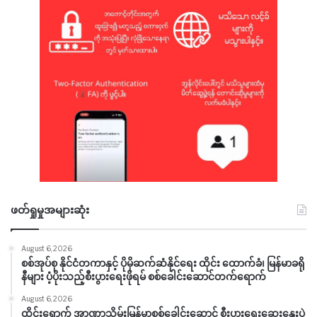
ဖတ်ရှုမှုအများဆုံး
August 6, 2026
စစ်အုပ်စု နိုင်ငံတကာနှင့် ပိုမိုဆက်ဆံနိုင်ရေး ထိုင်း ထောက်ခံ၊ မြန်မာခရို
နီများ ပံ့ပိုးသည့်စီးပွားရေးဖိုရမ် စစ်ခေါင်းဆောင်တက်ရောက်
August 6, 2026
ထိုင်းရောက် အာဏာသိမ်းမြန်မာစစ်ခေါင်းဆောင် စီးပွားရေးဆွေးနွေးပွဲ