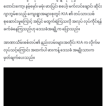
တောင်းကော့၊ နမ့်မှော်၊ မမုံ၊ ဖားပြင်၊ စပေါ့၊ မက်လင်ချောင်၊ ဆိုင်း
ဂျာဘွမ်စသည့် ကျေးရွာအများစုတွင် KIA ၏ တပ်သားသစ်
စုဆောင်းမှုကြောင့် အပြင် မထွက်ရဲကြသလို အလုပ် လုပ်ကိုင်ရန်
ခက်ခဲနေကြသည်ဟု ဒေသခံအချို့က ပြောသည်။
အာဏာသိမ်းစစ်တပ်၏ နည်းလမ်းများအတိုင်း KIA က လိုက်မ
လုပ်သင့်ကြောင်း အထက်ပါ ဖားကန့် ဒေသခံ အမျိုးသားက
မှတ်ချက်ပေးသည်။