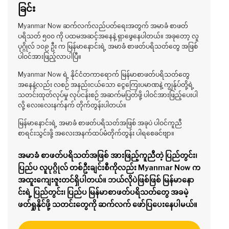
ခြင်း
Myanmar Now ဆက်လက်လည်ပတ်ရေးအတွက် အမာခံ စာဖတ်
ပရိသတ် ၅၀၀ ကို ပထမအဆင့်အနေနဲ့ ရှာဖွေနေပါတယ်။ အခုတော့ လူ
ပုဂ္ဂိုလ် ၁၀၉ ဦး က မြန်မာနောင်းရဲ့ အမာခံ စာဖတ်ပရိသတ်တွေ အဖြစ်
ပါဝင်အားဖြည့်လာပါပြီ။
Myanmar Now ရဲ့ နိုင်ငံတကာရောက် မြန်မာစာဖတ်ပရိသတ်တွေ
အနေနဲ့လည်း လစဉ် အနည်းငယ်သော ငွေကြေးပမာဏနဲ့ ကျွန်ုပ်တို့ရဲ့
သတင်းထုတ်လုပ်မှု လုပ်ငန်းစဉ် အဆက်မပြတ်ဖို့ ပါဝင်အားဖြည့်ပေးပါ
လို့ လေးလေးနက်နက် တိုက်တွန်းပါတယ်။
မြန်မာနောင်းရဲ့ အမာခံ စာဖတ်ပရိသတ်အဖြစ် အခုပဲ ပါဝင်ကူညီ
စာရင်းသွင်းဖို့ အလေးအနက်ထပ်မံတိုက်တွန်း ပါရစေခင်ဗျာ။
အမာခံ စာဖတ်ပရိသတ်အဖြစ် အားဖြည့်ကူညီတဲ့ ပြည်တွင်း၊
ပြည်ပ လူပုဂ္ဂိုလ် တစ်ဦးချင်းစီကိုလည်း Myanmar Now က
အထူးကျေးဇူးတင်ရှိပါတယ်။ ဘယ်လိုပဲဖြစ်ဖြစ် မြန်မာနော
င်းရဲ့ ပြည်တွင်း၊ ပြည်ပ မြန်မာစာဖတ်ပရိသတ်တွေ အခမဲ့
ဖတ်ရှုနိုင်ဖို့ သတင်းတွေကို ဆက်လက် ဖော်ပြပေးနေပါမယ်။