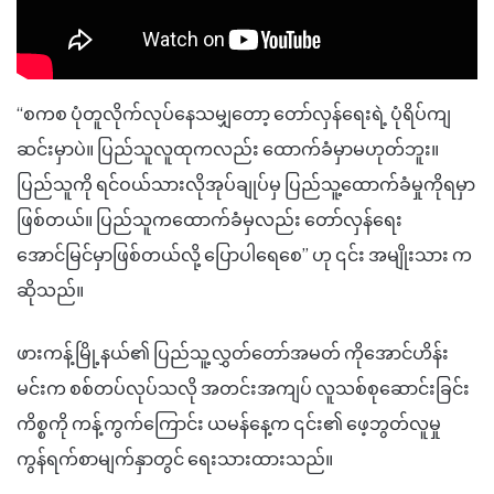
“စကစ ပုံတူလိုက်လုပ်နေသမျှတော့ တော်လှန်ရေးရဲ့ ပုံရိပ်ကျ
ဆင်းမှာပဲ။ ပြည်သူလူထုကလည်း ထောက်ခံမှာမဟုတ်ဘူး။
ပြည်သူကို ရင်ဝယ်သားလိုအုပ်ချုပ်မှ ပြည်သူ့ထောက်ခံမှုကိုရမှာ
ဖြစ်တယ်။ ပြည်သူကထောက်ခံမှလည်း တော်လှန်ရေး
အောင်မြင်မှာဖြစ်တယ်လို့ ပြောပါရေစေ” ဟု ၎င်း အမျိုးသား က
ဆိုသည်။
ဖားကန့်မြို့နယ်၏ ပြည်သူ့လွှတ်တော်အမတ် ကိုအောင်ဟိန်း
မင်းက စစ်တပ်လုပ်သလို အတင်းအကျပ် လူသစ်စုဆောင်းခြင်း
ကိစ္စကို ကန့်ကွက်ကြောင်း ယမန်နေ့က ၎င်း၏ ဖေ့ဘွတ်လူမှု
ကွန်ရက်စာမျက်နှာတွင် ရေးသားထားသည်။