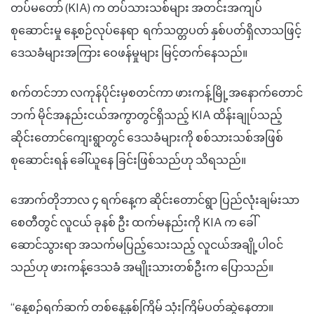
တပ်မတော် (KIA) က တပ်သားသစ်များ အတင်းအကျပ်
စုဆောင်းမှု နေ့စဉ်လုပ်နေရာ ရက်သတ္တပတ် နှစ်ပတ်ရှိလာသဖြင့်
ဒေသခံများအကြား ဝေဖန်မှုများ မြင့်တက်နေသည်။
စက်တင်ဘာ လကုန်ပိုင်းမှစတင်ကာ ဖားကန့်မြို့အနောက်တောင်
ဘက် မိုင်အနည်းငယ်အကွာတွင်ရှိသည့် KIA ထိန်းချုပ်သည့်
ဆိုင်းတောင်ကျေးရွာတွင် ဒေသခံများကို စစ်သားသစ်အဖြစ်
စုဆောင်းရန် ခေါ်ယူနေ ခြင်းဖြစ်သည်ဟု သိရသည်။
အောက်တိုဘာလ ၄ ရက်နေ့က ဆိုင်းတောင်ရွာ ပြည်လုံးချမ်းသာ
စေတီတွင် လူငယ် ခုနစ် ဦး ထက်မနည်းကို KIA က ခေါ်
ဆောင်သွားရာ အသက်မပြည့်သေးသည့် လူငယ်အချို့ပါဝင်
သည်ဟု ဖားကန့်ဒေသခံ အမျိုးသားတစ်ဦးက ပြောသည်။
“နေ့စဉ်ရက်ဆက် တစ်နေ့နှစ်ကြိမ် သုံးကြိမ်ပတ်ဆွဲနေတာ။