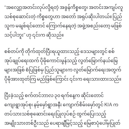
“အလျှော့အတင်းလုပ်လို့ရတဲ့ အခွန်ကိစ္စတွေ၊ အတင်းအကျပ်လူ
သစ်စုဆောင်းတဲ့ ကိစ္စတွေဟာ အတော် အရုပ်ဆိုးပါတယ်။ ပြည်
သူက မချစ်ရင်တောင် ကြောက်နေရတဲ့ အဖွဲ့အစည်းတော့ မဖြစ်
သင့်ပါဘူး” ဟု ၎င်းက ဆိုသည်။
စစ်တပ်ကို တိုက်ထုတ်ပြီးရယူထားသည့် ဒေသများတွင် စစ်
အုပ်ချုပ်ရေးထက် ပိုမိုကောင်းမွန်သည့် လွတ်မြောက်နယ်မြေ
များအဖြစ် စံပြဖြစ်မှ ပြည်သူများက လွတ်မြောက်ရေးအတွက်
ပိုမိုအားထုတ်ကြ မည်ဖြစ်ကြောင်း ၎င်းက ရေးသားထားသည်။
ပြီးခဲ့သည့် စက်တင်ဘာလ ၃၀ ရက်နေ့က ဆိုင်းတောင်
ကျေးရွာအုပ်စု၊ နမ့်မှော်ရွာအနီး ကျောက်စိမ်းမှော်တွင် KIA က
တပ်သားသစ်စုဆောင်းရေးပြုလုပ်စဉ် ထွက်ပြေးသည့်
အမျိုးသားတစ်ဦးသည် ပေရာချီမြင့်သည့် မြေစာပုံပေါ်မှပြုတ်