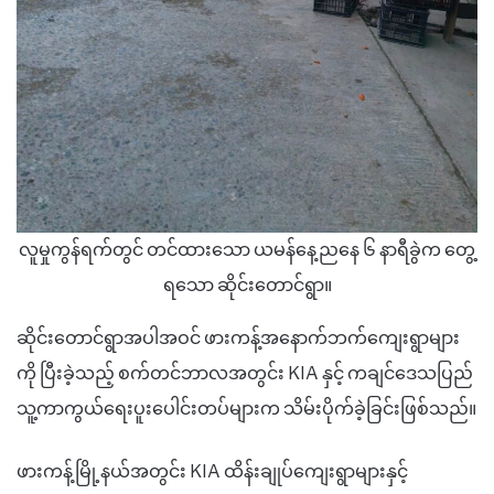
လူမှုကွန်ရက်တွင် တင်ထားသော ယမန်နေ့ညနေ ၆ နာရီခွဲက တွေ့
ရသော ဆိုင်းတောင်ရွာ။
ဆိုင်းတောင်ရွာအပါအဝင် ဖားကန့်အနောက်ဘက်ကျေးရွာများ
ကို ပြီးခဲ့သည့် စက်တင်ဘာလအတွင်း KIA နှင့် ကချင်ဒေသပြည်
သူ့ကာကွယ်ရေးပူးပေါင်းတပ်များက သိမ်းပိုက်ခဲ့ခြင်းဖြစ်သည်။
ဖားကန့်မြို့နယ်အတွင်း KIA ထိန်းချုပ်ကျေးရွာများနှင့်