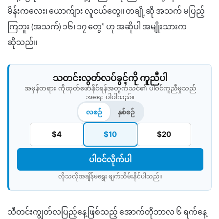
မိန်းကလေး၊ ယောက်ျား လူငယ်တွေ။ တချို့ဆို အသက် မပြည့်
ကြဘူး (အသက်) ၁၆၊ ၁၇ တွေ” ဟု အဆိုပါ အမျိုးသားက
ဆိုသည်။
သတင်းလွတ်လပ်ခွင့်ကို ကူညီပါ
အမှန်တရား ကိုထုတ်ဖော်နိုင်ရန်အတွက်သင်၏ ပါဝင်ကူညီမှုသည်
အရေး ပါပါသည်။
လစဉ်
နှစ်စဉ်
$4
$10
$20
ပါဝင်လိုက်ပါ
လိုသလိုအချိန်မရွေး ဖျက်သိမ်းနိုင်ပါသည်။​
သီတင်းကျွတ်လပြည့်နေ့ဖြစ်သည့် အောက်တိုဘာလ ၆ ရက်နေ့