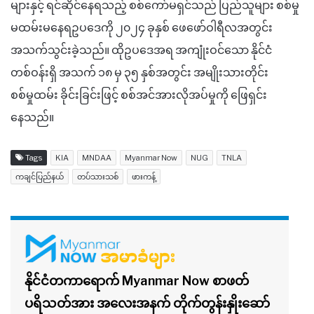
များနှင့် ရင်ဆိုင်နေရသည့် စစ်ကော်မရှင်သည် ပြည်သူများ စစ်မှု
မထမ်းမနေရဥပဒေကို ၂၀၂၄ ခုနှစ် ဖေဖော်ဝါရီလအတွင်း
အသက်သွင်းခဲ့သည်။ ထိုဥပဒေအရ အကျုံးဝင်သော နိုင်ငံ
တစ်ဝန်းရှိ အသက် ၁၈ မှ ၃၅ နှစ်အတွင်း အမျိုးသားတိုင်း
စစ်မှုထမ်း ခိုင်းခြင်းဖြင့် စစ်အင်အားလိုအပ်မှုကို ဖြေရှင်း
နေသည်။
Tags
KIA
MNDAA
Myanmar Now
NUG
TNLA
ကချင်ပြည်နယ်
တပ်သားသစ်
ဖားကန့်
နိုင်ငံတကာရောက် Myanmar Now စာဖတ်
ပရိသတ်အား အလေးအနက် တိုက်တွန်းနှိုးဆော်