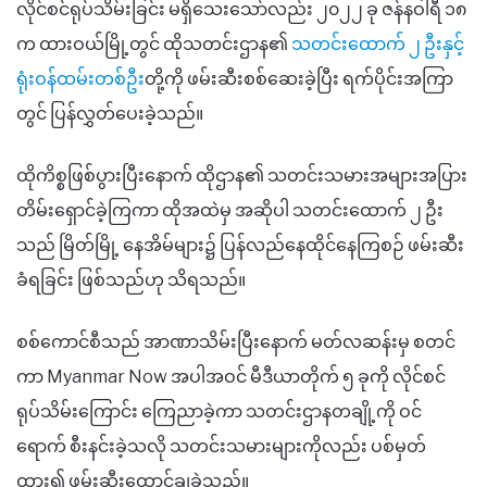
လိုင်စင်ရုပ်သိမ်းခြင်း မရှိသေးသော်လည်း ၂၀၂၂ ခု ဇန်နဝါရီ ၁၈
က ထားဝယ်မြို့တွင် ထိုသတင်းဌာန၏
သတင်းထောက် ၂ ဦးနှင့်
ရုံးဝန်ထမ်းတစ်ဦး
တို့ကို ဖမ်းဆီးစစ်ဆေးခဲ့ပြီး ရက်ပိုင်းအကြာ
တွင် ပြန်လွှတ်ပေးခဲ့သည်။
ထိုကိစ္စဖြစ်ပွားပြီးနောက် ထိုဌာန၏ သတင်းသမားအများအပြား
တိမ်းရှောင်ခဲ့ကြကာ ထိုအထဲမှ အဆိုပါ သတင်းထောက် ၂ ဦး
သည် မြိတ်မြို့ နေအိမ်များ၌ ပြန်လည်နေထိုင်နေကြစဉ် ဖမ်းဆီး
ခံရခြင်း ဖြစ်သည်ဟု သိရသည်။
စစ်ကောင်စီသည် အာဏာသိမ်းပြီးနောက် မတ်လဆန်းမှ စတင်
ကာ Myanmar Now အပါအဝင် မီဒီယာတိုက် ၅ ခုကို လိုင်စင်
ရုပ်သိမ်းကြောင်း ကြေညာခဲ့ကာ သတင်းဌာနတချို့ကို ဝင်
ရောက် စီးနင်းခဲ့သလို သတင်းသမားများကိုလည်း ပစ်မှတ်
ထား၍ ဖမ်းဆီးထောင်ချခဲ့သည်။