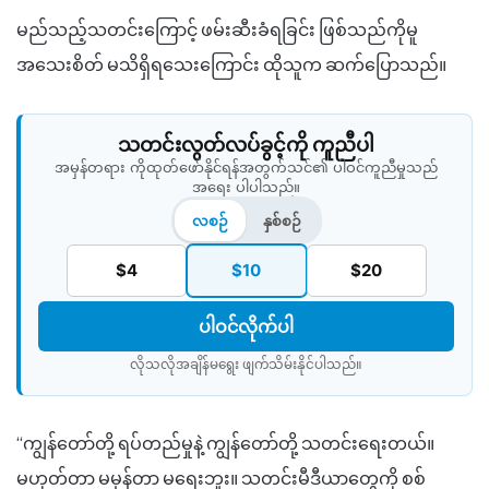
မည်သည့်သတင်းကြောင့် ဖမ်းဆီးခံရခြင်း ဖြစ်သည်ကိုမူ
အသေးစိတ် မသိရှိရသေးကြောင်း ထိုသူက ဆက်ပြောသည်။
သတင်းလွတ်လပ်ခွင့်ကို ကူညီပါ
အမှန်တရား ကိုထုတ်ဖော်နိုင်ရန်အတွက်သင်၏ ပါဝင်ကူညီမှုသည်
အရေး ပါပါသည်။
လစဉ်
နှစ်စဉ်
$4
$10
$20
ပါဝင်လိုက်ပါ
လိုသလိုအချိန်မရွေး ဖျက်သိမ်းနိုင်ပါသည်။​
“ကျွန်တော်တို့ ရပ်တည်မှုနဲ့ ကျွန်တော်တို့ သတင်းရေးတယ်။
မဟုတ်တာ မမှန်တာ မရေးဘူး။ သတင်းမီဒီယာတွေကို စစ်