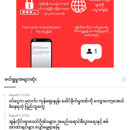
ဖတ်ရှုမှုအများဆုံး
August 9, 2026
ဝင်ငွေက မတက်၊ ကုန်ဈေးနှုန်း ခေါင်ခိုက်မှုဒဏ်ကို ကျောကော့အောင်
ခံနေရတဲ့ ပြည်သူတွေ
August 9, 2026
အွန်လိုင်းရာဇဝတ်ဂိုဏ်းများ၊ အမည်းရောင်စီးပွားရေးနှင့် စစ်
အာဏာရှင်များ ပျော်မွေ့ရာမြေ