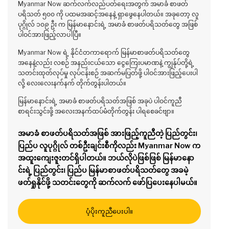
Myanmar Now ဆက်လက်လည်ပတ်ရေးအတွက် အမာခံ စာဖတ်
ပရိသတ် ၅၀၀ ကို ပထမအဆင့်အနေနဲ့ ရှာဖွေနေပါတယ်။ အခုတော့ လူ
ပုဂ္ဂိုလ် ၁၀၉ ဦး က မြန်မာနောင်းရဲ့ အမာခံ စာဖတ်ပရိသတ်တွေ အဖြစ်
ပါဝင်အားဖြည့်လာပါပြီ။
Myanmar Now ရဲ့ နိုင်ငံတကာရောက် မြန်မာစာဖတ်ပရိသတ်တွေ
အနေနဲ့လည်း လစဉ် အနည်းငယ်သော ငွေကြေးပမာဏနဲ့ ကျွန်ုပ်တို့ရဲ့
သတင်းထုတ်လုပ်မှု လုပ်ငန်းစဉ် အဆက်မပြတ်ဖို့ ပါဝင်အားဖြည့်ပေးပါ
လို့ လေးလေးနက်နက် တိုက်တွန်းပါတယ်။
မြန်မာနောင်းရဲ့ အမာခံ စာဖတ်ပရိသတ်အဖြစ် အခုပဲ ပါဝင်ကူညီ
စာရင်းသွင်းဖို့ အလေးအနက်ထပ်မံတိုက်တွန်း ပါရစေခင်ဗျာ။
အမာခံ စာဖတ်ပရိသတ်အဖြစ် အားဖြည့်ကူညီတဲ့ ပြည်တွင်း၊
ပြည်ပ လူပုဂ္ဂိုလ် တစ်ဦးချင်းစီကိုလည်း Myanmar Now က
အထူးကျေးဇူးတင်ရှိပါတယ်။ ဘယ်လိုပဲဖြစ်ဖြစ် မြန်မာနော
င်းရဲ့ ပြည်တွင်း၊ ပြည်ပ မြန်မာစာဖတ်ပရိသတ်တွေ အခမဲ့
ဖတ်ရှုနိုင်ဖို့ သတင်းတွေကို ဆက်လက် ဖော်ပြပေးနေပါမယ်။
ပံ့ပိုးကူညီပေးပါ။