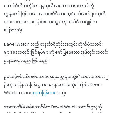
ကောင်စီကိုယ်တိုင်က ရန်သူလို သဘောထားနေတယ်လို့
ကျွန်တော် မြင်တယ်။ သတင်းမီဒီယာတွေနဲ့ ပတ်သက်ရင် သူတို့
သဘောထားက မပြောင်းသေးဘူး” ဟု အယ်ဒီတာချုပ်က
ပြောသည်။
Dawei Watch သည် တနင်္သာရီတိုင်းအတွင်း တိုက်ပွဲသတင်း
များ၊ ဒေသတွင်းဖြစ်ရပ်များကို ဖော်ပြနေသော အွန်လိုင်းသတင်း
ဌာနတစ်ခုလည်း ဖြစ်သည်။
ဥပဒေမဲ့ဖမ်းဆီးစစ်ဆေးခံနေရသည့် ၎င်းတို့၏ သတင်းသမား ၂
ဦးကို အမြန်ဆုံးပြန်လွှတ်ပေးရန် တောင်းဆိုကြောင်း Dewei
Watch က ယနေ့
ထုတ်ပြန်ထား
သည်။
အာဏာသိမ်း စစ်ကောင်စီက Dawei Watch သတင်းဌာနကို