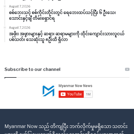
August 7, 2026
စစ်ဘေးသင့် စစ်ကိုင်းတိုင်းတွင် ရေဘေးထပ်သင့်ပြီး ၆ ဦးသေ၊
သောင်းနှင့်ချီ တိမ်းရှောင်ရ
August 7, 2026
အဖိုး၊ အဖွားများနှင့် ဆရာ၊ ဆရာမများကို ထိုင်းကျောင်းသားလူငယ်
ပစ်သတ်၊ သေဆုံးသူ ၈ဦးထိ ရှိလာ
Subscribe to our channel
Myanmar Now သည် တိကျပြီး ဘက်လိုက်မှုမရှိသော သတင်း