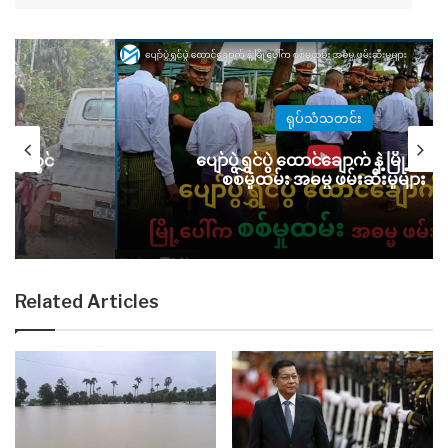
ရုပ်သံသတင်း
်ပွဲတွင်
ပျော်ပွဲရွှင်ပွဲ ထောင်ချောက် နဲ့ မြို့ပေါ်
စစ်မှုထမ်း အဓမ္မ ဖမ်းဆီးမှုများ
Related Articles