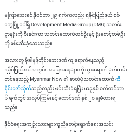
မကြာသေးခင် နိုဝင်ဘာ ၂၉ ရက်ကလည်း ရခိုင်ပြည်နယ် စစ်
တွေမြို့ပေါ်ရှိ Development Media Group (DMG) သတင်း
ဌာနရုံးကို စီးနင်းကာ သတင်းထောက်တစ်ဦးနှင့် ရုံးစောင့်တစ်ဦး
ကို ဖမ်းဆီးခဲ့သေးသည်။
အလားတူ မိုခါမုန်တိုင်းဘေးဒဏ် ကျရောက်နေသည့်
ရခိုင်ပြည်နယ်အတွင်း အခြေအနေများကို သွားရောက် မှတ်တမ်း
တင်နေသည့် Myanmar Now ၏ ဓာတ်ပုံသတင်းထောက်
ကို
စိုင်းဇော်သိုက်
သည်လည်း ဖမ်းဆီးခံရပြီး ယခုနှစ် စက်တင်ဘာ
၆ ရက်တွင် အလုပ်ကြမ်းနှင့် ထောင်ဒဏ် နှစ် ၂၀ ချခံထားရ
သည်။
နိုင်ငံရေးအကျဉ်းသားများကူညီစောင့်ရှောက်ရေးအသင်း