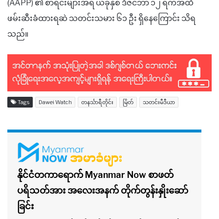
(AAPP) ၏ စာရင်းများအရ ယခုနှစ် ဒီဇင်ဘာ ၁၂ ရက်အထိ
ဖမ်းဆီးခံထားရဆဲ သတင်းသမား ၆၁ ဦး ရှိနေကြောင်း သိရ
သည်။
Tags
Dawei Watch
တနင်္သာရီတိုင်း
မြိတ်
သတင်းမီဒီယာ
နိုင်ငံတကာရောက် Myanmar Now စာဖတ်
ပရိသတ်အား အလေးအနက် တိုက်တွန်းနှိုးဆော်
ခြင်း