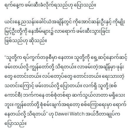
ရက်နေ့က ဖမ်းဆီးခံလိုက်ရသည်ဟု ပြောသည်။
ယင်းနေ့ ညသန်းခေါင်ယံအချိန်တွင် ကိုအောင်ဆန်းဦးနှင့် ကိုမျိုး
မြင့်ဦးတို့ကို နေအိမ်များ၌ လာရောက် ဖမ်းဆီးသွားခြင်း
ဖြစ်သည်ဟု ဆိုသည်။
“သူတို့က ရပ်ကွက်တခုစီမှာ နေတာ။ သူတို့ကို ရှေ့ဆင့်နောက်ဆင့်
ဖမ်းတယ်လို့ ကျွန်တော်တို့ သိရတယ်။ လာဖမ်းတဲ့အချိန်မှာ ဖုန်း
တွေ တောင်းတယ်။ လပ်တော့ပ်တွေ တောင်းတယ်။ ရေးသားတဲ့
သတင်းကြောင့် ဖမ်းတယ်လို့ ပြောတယ်။ လက်ရှိ သူတို့ (စစ်
ကောင်စီ) ဘက်ကနေ တစ်စုံတစ်ရာ ဆက်သွယ်လာတာ မရှိသေး
ဘူး။ ကျွန်တော်တို့ စုံစမ်းချက်အရတော့ စစ်ကြောရေးမှာ ရောက်
နေတယ်လို့ သိရတယ်” ဟု Dawei Watch အယ်ဒီတာချုပ်က
ပြောသည်။