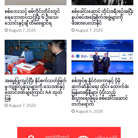
စစ်ဘေးသင့် စစ်ကိုင်းတိုင်းတွင်
စစ်ခေါင်းဆောင် ထိုင်းခရီးစဉ်အပြီး
ရေဘေးထပ်သင့်ပြီး ၆ ဦးသေ၊
နယ်စပ်အခြေစိုက်အဖွဲ့များကို
သောင်းနှင့်ချီ တိမ်းရှောင်ရ
ဖိအားပေးလာနိုင်
August 7, 2026
August 7, 2026
အဓမ္မပြုကျင့်ပြီး နှိပ်စက်သတ်ဖြတ်
စစ်အုပ်စု နိုင်ငံတကာနှင့် ပိုမို
မှု ကျူးလွန်သူများကို သေဒဏ်နှင့်
ဆက်ဆံနိုင်ရေး ထိုင်း ထောက်ခံ၊
ထောင်ဒဏ်ချကြောင်း AA ထုတ်
မြန်မာခရိုနီများ ပံ့ပိုးသည့်
ပြန်
စီးပွားရေးဖိုရမ် စစ်ခေါင်းဆောင်
တက်ရောက်
August 7, 2026
August 6, 2026