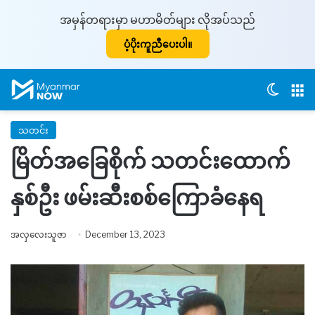
အမှန်တရားမှာ မဟာမိတ်များ လိုအပ်သည်
ပံ့ပိုးကူညီပေးပါ။
Switch
M
သတင်း
မြိတ်အခြေစိုက် သတင်းထောက်
နှစ်ဦး ဖမ်းဆီးစစ်ကြောခံနေရ
အလှလေးသူဇာ
December 13, 2023