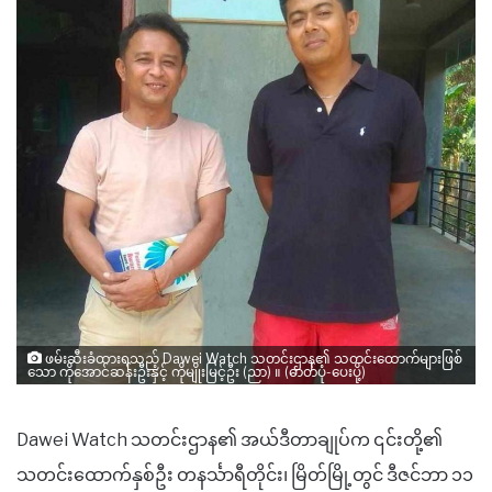
ဖမ်းဆီးခံထားရသည့် Dawei Watch သတင်းဌာန၏ သတင်းထောက်များဖြစ်
သော ကိုအောင်ဆန်းဦးနှင့် ကိုမျိုးမြင့်ဦး (ညာ) ။ (ဓာတ်ပုံ-ပေးပို့)
Dawei Watch သတင်းဌာန၏ အယ်ဒီတာချုပ်က ၎င်းတို့၏
သတင်းထောက်နှစ်ဦး တနင်္သာရီတိုင်း၊ မြိတ်မြို့တွင် ဒီဇင်ဘာ ၁၁