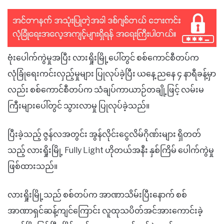
ဗုံးပေါက်ကွဲမှုအပြီး လားရှိုးမြို့ပေါ်တွင် စစ်ကောင်စီတပ်က
လုံခြုံရေးကင်းလှည့်မှုများ ပြုလုပ်ခဲ့ပြီး ယနေ့ ညနေ ၄ နာရီခန့်မှာ
လည်း စစ်ကောင်စီတပ်က သံချပ်ကာယာဉ်တချို့ဖြင့် လမ်းမ
ကြီးများပေါ်တွင် သွားလာမှု ပြုလုပ်ခဲ့သည်။
ပြီးခဲ့သည့် ဇွန်လအတွင်း အွန်လိုင်းငွေလိမ်ဂိုဏ်းများ ရှိတတ်
သည့် လားရှိုးမြို့ Fully Light ဟိုတယ်အနီး နှစ်ကြိမ် ပေါက်ကွဲမှု
ဖြစ်ထားသည်။
လားရှိုးမြို့သည် စစ်တပ်က အာဏာသိမ်းပြီးနောက် စစ်
အာဏာရှင်ဆန့်ကျင်ကြောင်း လူထုသပိတ်အင်အားကောင်းခဲ့