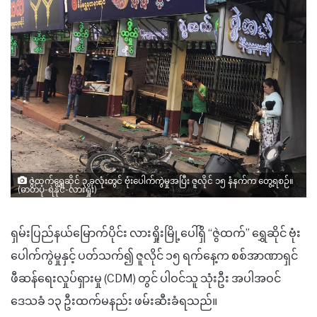
ဇွဲထက်ရွှေဆိုင် ၃ ခုလုံးတွင် ဗုံးပေါက်ကွဲမှုအပြီး ဇူလိုင် ၁၅ နံနက်က တွေ့ရစဉ်။
(ဓာတ်ပုံ-ရဲနိုင်-လားရှိုး)
ရှမ်းပြည်နယ်မြောက်ပိုင်း လားရှိုးမြို့ပေါ်ရှိ “ဇွဲထက်” ရွှေဆိုင် ဗုံး
ပေါက်ကွဲမှုနှင့် ပတ်သက်၍ ဇူလိုင် ၁၅ ရက်နေ့က စစ်အာဏာရှင်
ဖီဆန်ရေးလှုပ်ရှားမှု (CDM) တွင် ပါဝင်သူ သုံးဦး အပါအဝင်
ဒေသခံ ၁၃ ဦးထက်မနည်း ဖမ်းဆီးခံရသည်။