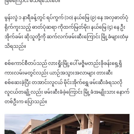
ဖြစ်ကြောင်း မသိရသေးပေ။
မွန်းလွဲ ၁ နာရီခန့်တွင် ရပ်ကွက် (၁၀) နယ်မြေ (၉) နေ အလှဓာတ်ပုံ
ရိုက်ကူးသည့် ဓာတ်ပုံဆရာ ကိုထက်မြတ်မိုး၊ နယ်မြေ (၄) နေ ဦး
အိုက်ခမ်း ဆိုသူတို့ကို ဆက်လက်ဖမ်းဆီးကြောင်း မြို့ခံများထံမှ
သိရသည်။
စစ်ကောင်စီတပ်သည် လားရှိုးမြို့ပေါ် မဇ္စိမတည်းခိုခန်းရှေ့ရှိ
ကားလမ်းမတွင်လည်း ယာဉ်အသွားအလာများ တားဆီး
စစ်ဆေးခဲ့ပြီး တအာင်းလူငယ် မိုင်းအိုက်ရွှေ ဖမ်းဆီးခံရသလို
လူငယ်တချို့လည်း ဖမ်းဆီးခံခဲ့ကြောင်း မြို့ခံအမျိုးသား နောက်
တစ်ဦးက ပြောသည်။