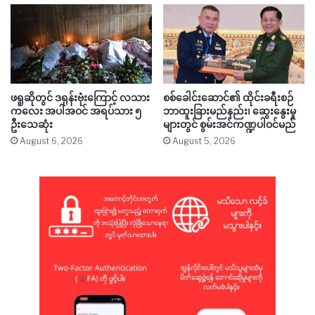
ဖရူဆိုတွင် ဒရုန်းဗုံးကြောင့် လသား
စစ်ခေါင်းဆောင်၏ ထိုင်းခရီးစဉ်
ကလေး အပါအဝင် အရပ်သား ၅
ဘာထူးခြားမည်နည်း၊ ဆွေးနွေးမှု
ဦးသေဆုံး
များတွင် စွမ်းအင်ကဏ္ဍပါဝင်မည်
August 6, 2026
August 5, 2026