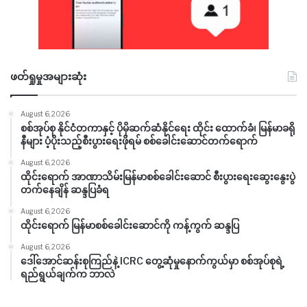
ဖတ်ရှုမှုအများဆုံး
August 6, 2026
စစ်အုပ်စု နိုင်ငံတကာနှင့် ပိုမိုဆက်ဆံနိုင်ရေး ထိုင်း ထောက်ခံ၊ မြန်မာခရို
နီများ ပံ့ပိုးသည့်စီးပွားရေးဖိုရမ် စစ်ခေါင်းဆောင်တက်ရောက်
August 6, 2026
ထိုင်းရောက် အာဏာသိမ်းမြန်မာစစ်ခေါင်းဆောင် စီးပွားရေးဆွေးနွေးပွဲ
တက်နေချိန် ဆန္ဒပြခံရ
August 6, 2026
ထိုင်းရောက် မြန်မာစစ်ခေါင်းဆောင်ကို ကန့်ကွက် ဆန္ဒပြ
August 6, 2026
ဒေါ်အောင်ဆန်းစုကြည်နဲ့ ICRC တွေ့ဆုံမှုနောက်ကွယ်မှာ စစ်အုပ်စုရဲ့
ရည်ရွယ်ချက်က ဘာလဲ