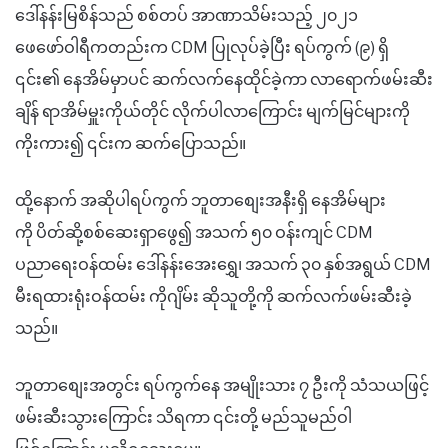
ဒေါ်နန်းမြစိန်သည် စစ်တပ် အာဏာသိမ်းသည့် ၂၀၂၁
ဖေဖော်ဝါရီကတည်းက CDM ပြုလုပ်ခဲ့ပြီး ရပ်ကွက် (၉) ရှိ
၎င်း၏ နေအိမ်မှာပင် ဆက်လက်နေထိုင်ခဲ့ကာ လာရောက်ဖမ်းဆီး
ချိန် ရာအိမ်မှူးကိုယ်တိုင် လိုက်ပါလာကြောင်း မျက်မြင်များကို
ကိုးကား၍ ၎င်းက ဆက်ပြောသည်။
ထို့နောက် အဆိုပါရပ်ကွက် ဘူတာစျေးအနီးရှိ နေအိမ်များ
ကို ပိတ်ဆို့စစ်ဆေးရှာဖွေ၍ အသက် ၅၀ ဝန်းကျင် CDM
ပညာရေးဝန်ထမ်း ဒေါ်နန်းအေးရွှေ၊ အသက် ၃၀ နှစ်အရွယ် CDM
မီးရထားရုံးဝန်ထမ်း ကိုဂျိမ်း ဆိုသူတို့ကို ဆက်လက်ဖမ်းဆီးခဲ့
သည်။
ဘူတာစျေးအတွင်း ရပ်ကွက်နေ အမျိုးသား ၇ ဦးကို သံသယဖြင့်
ဖမ်းဆီးသွားကြောင်း သိရကာ ၎င်းတို့ မည်သူမည်ဝါ