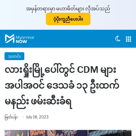
အမှန်တရားမှာ မဟာမိတ်များ လိုအပ်သည်
ပံ့ပိုးကူညီပေးပါ။
Switch
M
သတင်း
လားရှိုးမြို့ပေါ်တွင် CDM များ
အပါအဝင် ဒေသခံ ၁၃ ဦးထက်
မနည်း ဖမ်းဆီးခံရ
မြတ်ပန်း
July 18, 2023