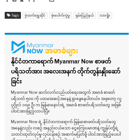
Tags
ဇွဲထက်ရွှေဆိုင်
ဗုံးပေါက်ကွဲမှု
ရှမ်းပြည်နယ်
လားရှိုး
နိုင်ငံတကာရောက် Myanmar Now စာဖတ်
ပရိသတ်အား အလေးအနက် တိုက်တွန်းနှိုးဆော်
ခြင်း
Myanmar Now ဆက်လက်လည်ပတ်ရေးအတွက် အမာခံ စာဖတ်
ပရိသတ် ၅၀၀ ကို ပထမအဆင့်အနေနဲ့ ရှာဖွေနေပါတယ်။ အခုတော့ လူ
ပုဂ္ဂိုလ် ၁၀၉ ဦး က မြန်မာနောင်းရဲ့ အမာခံ စာဖတ်ပရိသတ်တွေ အဖြစ်
ပါဝင်အားဖြည့်လာပါပြီ။
Myanmar Now ရဲ့ နိုင်ငံတကာရောက် မြန်မာစာဖတ်ပရိသတ်တွေ
အနေနဲ့လည်း လစဉ် အနည်းငယ်သော ငွေကြေးပမာဏနဲ့ ကျွန်ုပ်တို့ရဲ့
သတင်းထုတ်လုပ်မှု လုပ်ငန်းစဉ် အဆက်မပြတ်ဖို့ ပါဝင်အားဖြည့်ပေးပါ