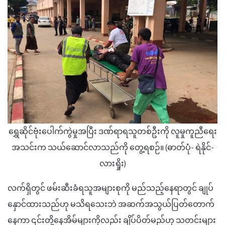
ရွှေဆိုင်ဗုံးပေါက်ကွဲမှုအပြီး ဒဏ်ရာရသူတစ်ဦးကို လူမှုကူညီရေး
အသင်းက သယ်ဆောင်လာသည်ကို တွေ့ရစဉ်။ (ဓာတ်ပုံ- ရဲနိုင်-
လားရှိုး)
လက်ရှိတွင် ဖမ်းဆီးခံရသူအများစုကို မည်သည့်နေရာတွင် ချုပ်
နှောင်ထားသည်ဟု မသိရသေးဘဲ အဆက်အသွယ်ပြတ်တောက်
နေကာ ၎င်းတို့နေအိမ်များကိုလည်း ချိပ်ပိတ်မည်ဟု သတင်းများ