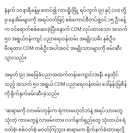
နံနက် ၁၀ နာရီခန့်မှ စတင်၍ လားရှိုးမြို့ ရပ်ကွက် (၉) နှင့် (၁၀) တို့
မှ နေအိမ်များကို အရပ်ဝတ်ဖြင့် စစ်ကောင်စီတပ်ဖွဲ့ဝင် ၁၅ ဦးခန့်
က ဝင်ရောက်စစ်ဆေးခဲ့ပြီးနောက် CDM လုပ်ထားသော အသက်
၅၀ အရွယ်ဝန်းကျင် ပညာရေးဝန်ထမ်း အမျိုးသမီး နှစ်ဦး၊
မီးရထား CDM တစ်ဦးအပါအဝင် အမျိုးသားများကို ဖမ်းဆီး
သွားသည်။
အမှတ် (၉) အခြေခံပညာအထက်တန်းကျောင်းအနီး နေထိုင်
သည့် အသက် ၅၀ အရွယ် CDM ပညာရေးဝန်ထမ်း ဒေါ်နန်းမြစိန်
ကို ရိုက်နှက်ဖမ်းဆီးခဲ့သည်။
“ဆရာမကို လာဖမ်းတုန်းက ရဲကားမဟုတ်ဘဲနဲ့ အရပ်သားတွေ
သုံးတဲ့ ကားတွေနဲ့ လာဖမ်းတာ။ လက်နက်ရှည်တွေ သုံးတယ်။ ရဲ
ဝတ်စုံ၊ စစ်ဝတ်စုံ မဝတ်ကြဘူး။ ဆရာမက ရိုက်နှက်ခံထားရလို့