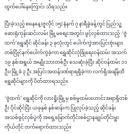
ထွက်ပေါ်နေကြောင်း သိရသည်။
ပြီးခဲ့သည့် စနေနေ့ (ဇူလိုင် ၁၅) နံနက် ၇ နာရီခွဲခန့်တွင် ပြည်သူ့
ဆေးရုံကုန်းဆင်းလမ်း မြို့မစျေးအတွင်း ဖွင့်လှစ်ထားသည့် “ဇွဲ
ထက်”ရွှေဆိုင် ဆိုင်ခန်း ၃ ခုလုံးတွင် ပေါက်ကွဲအားပြင်းဗုံးများ
တစ်ပြိုင်နက်ပေါက်ကွဲခဲ့ကာ ရွှေဆိုင်လုံခြုံရေးဝန်ထမ်း အသက်
၁၉ နှစ်အရွယ် အမျိုးသားတစ်ဦး သေဆုံးခဲ့ပြီး ဆိုင်ဝန်ထမ်း ၁၁
ဦး၊ မြို့ခံ ၃ ဦး အပြင်းအထန်ဒဏ်ရာရရှိခဲ့ကာ လက်ရှိအချိန်ထိ
ရွှေဆိုင်များကို ပိတ်ထားရသည်။
“ဇွဲထက်” ရွှေဆိုင်ကို လားရှိုးမြို့မှ စစ်မှုထမ်းဟောင်းအရာရှိတစ်
ဦး ပိုင်ဆိုင်ပြီး ယခုနှစ် နှစ်ဆန်းက ပြုလုပ်ခဲ့သည့် ဆိုင်ခန်း
အသစ်ဖွင့်လှစ်ပွဲကို အရှေ့မြောက်တိုင်းစစ်ဌာနချုပ်တိုင်းမှူး
ကိုယ်တိုင် တက်ရောက်ထားသည်။