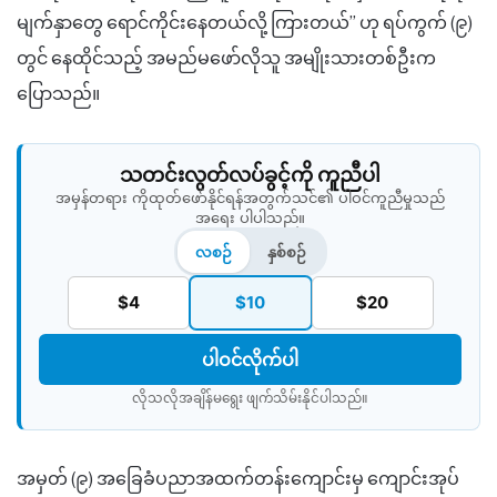
မျက်နှာတွေ ရောင်ကိုင်းနေတယ်လို့ ကြားတယ်” ဟု ရပ်ကွက် (၉)
တွင် နေထိုင်သည့် အမည်မဖော်လိုသူ အမျိုးသားတစ်ဦးက
ပြောသည်။
သတင်းလွတ်လပ်ခွင့်ကို ကူညီပါ
အမှန်တရား ကိုထုတ်ဖော်နိုင်ရန်အတွက်သင်၏ ပါဝင်ကူညီမှုသည်
အရေး ပါပါသည်။
လစဉ်
နှစ်စဉ်
$4
$10
$20
ပါဝင်လိုက်ပါ
လိုသလိုအချိန်မရွေး ဖျက်သိမ်းနိုင်ပါသည်။​
အမှတ် (၉) အခြေခံပညာအထက်တန်းကျောင်းမှ ကျောင်းအုပ်