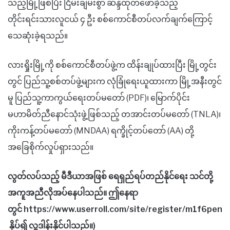
သည့်မြို့ဖြစ်ပြီး ငြိမ်းချမ်းစွာ ဆန္ဒထုတ်ဖော်ခဲ့သည့်
တိုင်းရင်းသားလူငယ် ၄ ဦး စစ်ကောင်စီတပ်လက်ချက်ကြောင့်
သေဆုံးခဲ့ရသည်။
လားရှိုးမြို့ကို စစ်ကောင်စီတပ်ဖွဲ့က ထိန်းချုပ်ထားပြီး မြို့တွင်း
တွင် ပြည်သူ့စစ်တပ်ဖွဲ့များက လုံခြုံရေးယူထားကာ မြို့အနီးတွင်
မူ ပြည်သူ့ကာကွယ်ရေးတပ်မတော် (PDF)၊ မြောက်ပိုင်း
မဟာမိတ်ညီနောင်သုံးဖွဲ့ဖြစ်သည့် တအာင်းတပ်မတော် (TNLA)၊
ကိုးကန့်တပ်မတော် (MNDAA) ရက္ခိုင့်တပ်တော် (AA) တို့
အခြေစိုက်လှုပ်ရှားသည်။
လွတ်လပ်သည့် မီဒီယာအဖြစ် ရေရှည်ရပ်တည်နိုင်ရေး သင်တို့
အကူအညီလိုအပ်နေပါသည်။ ဤနေရာ
တွင် https://www.userroll.com/site/register/m1f6pen
နှိပ်၍ လှူဒါန်းနိုင်ပါသည်။)