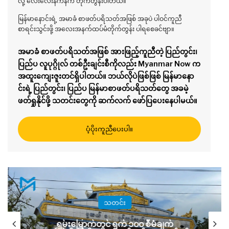
လို့ လေးလေးနက်နက် တိုက်တွန်းပါတယ်။
မြန်မာနောင်းရဲ့ အမာခံ စာဖတ်ပရိသတ်အဖြစ် အခုပဲ ပါဝင်ကူညီ
စာရင်းသွင်းဖို့ အလေးအနက်ထပ်မံတိုက်တွန်း ပါရစေခင်ဗျာ။
အမာခံ စာဖတ်ပရိသတ်အဖြစ် အားဖြည့်ကူညီတဲ့ ပြည်တွင်း၊
ပြည်ပ လူပုဂ္ဂိုလ် တစ်ဦးချင်းစီကိုလည်း Myanmar Now က
အထူးကျေးဇူးတင်ရှိပါတယ်။ ဘယ်လိုပဲဖြစ်ဖြစ် မြန်မာနော
င်းရဲ့ ပြည်တွင်း၊ ပြည်ပ မြန်မာစာဖတ်ပရိသတ်တွေ အခမဲ့
ဖတ်ရှုနိုင်ဖို့ သတင်းတွေကို ဆက်လက် ဖော်ပြပေးနေပါမယ်။
ပံ့ပိုးကူညီပေးပါ။
သတင်း
ရှမ်းမြောက်တွင် ရက် ၁၀၀ စီမံချက်