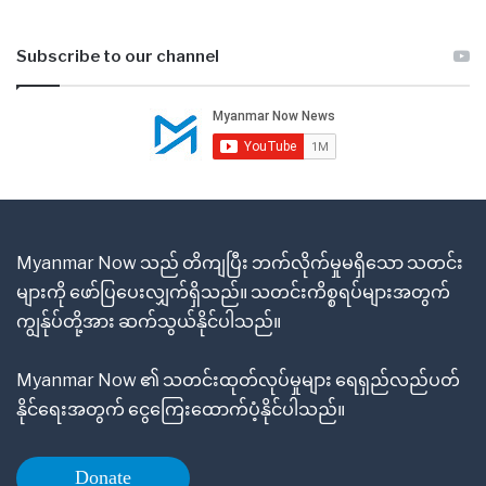
Subscribe to our channel
Myanmar Now သည် တိကျပြီး ဘက်လိုက်မှုမရှိသော သတင်း
များကို ဖော်ပြပေးလျှက်ရှိသည်။ သတင်းကိစ္စရပ်များအတွက်
ကျွန်ုပ်တို့အား ဆက်သွယ်နိုင်ပါသည်။
Myanmar Now ၏ သတင်းထုတ်လုပ်မှုများ ရေရှည်လည်ပတ်
နိုင်ရေးအတွက် ငွေကြေးထောက်ပံ့နိုင်ပါသည်။
Donate