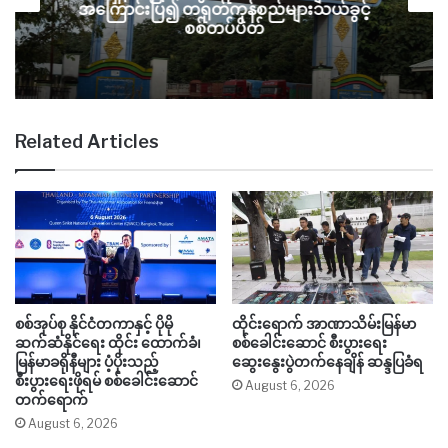
အကြောင်းပြ၍ တရုတ်ကုန်စည်များသယ်ခွင့်
စစ်တပ်ပိတ်
Related Articles
စစ်အုပ်စု နိုင်ငံတကာနှင့် ပိုမို
ထိုင်းရောက် အာဏာသိမ်းမြန်မာ
ဆက်ဆံနိုင်ရေး ထိုင်း ထောက်ခံ၊
စစ်ခေါင်းဆောင် စီးပွားရေး
မြန်မာခရိုနီများ ပံ့ပိုးသည့်
ဆွေးနွေးပွဲတက်နေချိန် ဆန္ဒပြခံရ
စီးပွားရေးဖိုရမ် စစ်ခေါင်းဆောင်
August 6, 2026
တက်ရောက်
August 6, 2026