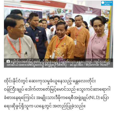
ဒေါက်တာဇော်မြင့်မောင်ကို ပြီးခဲ့သည့် ဩဂုတ်လက မန္တလေးတွင် ကျင်းပသည့်
အာဆီယံအစားအစာပွဲတော်၌ တွေ့ရစဉ် (ဓာတ်ပုံ - ခင်နှင်းဝေ / Myanmar Now)
ထိုင်းနိုင်ငံတွင် ဆေးကုသမှုခံယူနေသည့် မန္တလေးတိုင်း
ဝန်ကြီးချုပ်
ဒေါက်တာဇော်မြင့်မောင်သည် သွေးကင်ဆာရောဂါ
ခံစားနေရကြောင်း အမျိုးသားဒီမိုကရေစီအဖွဲ့ချုပ်(NLD) ပြော
ရေးဆိုခွင့်ရှိသူက ယနေ့တွင် အတည်ပြုခဲ့သည်။