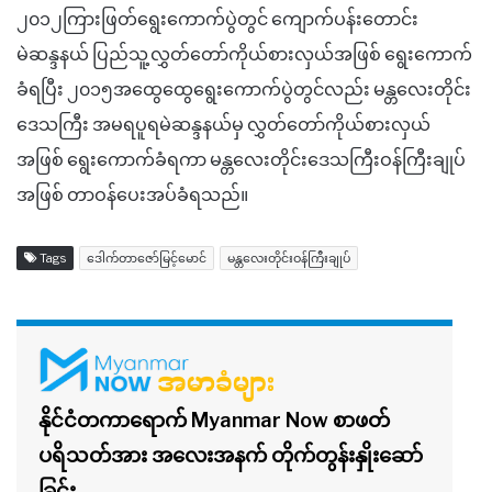
၂၀၁၂ကြားဖြတ်ရွေးကောက်ပွဲတွင်
ကျောက်ပန်းတောင်း
မဲဆန္ဒနယ်
ပြည်သူ့လွှတ်တော်ကိုယ်စားလှယ်အဖြစ်
ရွေးကောက်
ခံရပြီး
၂၀၁၅အထွေထွေရွေးကောက်ပွဲတွင်လည်း
မန္တလေးတိုင်း
ဒေသကြီး
အမရပူရမဲဆန္ဒနယ်မှ
လွှတ်တော်ကိုယ်စားလှယ်
အဖြစ်
ရွေးကောက်ခံရကာ
မန္တလေးတိုင်းဒေသကြီးဝန်ကြီးချုပ်
အဖြစ်
တာဝန်ပေးအပ်ခံရသည်။
Tags
ဒေါက်တာဇော်မြင့်မောင်
မန္တလေးတိုင်းဝန်ကြီးချုပ်
နိုင်ငံတကာရောက် Myanmar Now စာဖတ်
ပရိသတ်အား အလေးအနက် တိုက်တွန်းနှိုးဆော်
ခြင်း