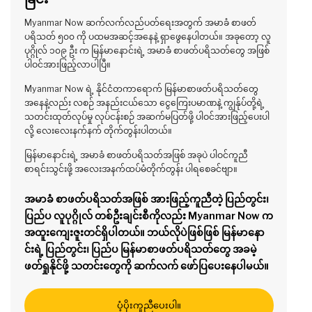
Myanmar Now ဆက်လက်လည်ပတ်ရေးအတွက် အမာခံ စာဖတ်
ပရိသတ် ၅၀၀ ကို ပထမအဆင့်အနေနဲ့ ရှာဖွေနေပါတယ်။ အခုတော့ လူ
ပုဂ္ဂိုလ် ၁၀၉ ဦး က မြန်မာနောင်းရဲ့ အမာခံ စာဖတ်ပရိသတ်တွေ အဖြစ်
ပါဝင်အားဖြည့်လာပါပြီ။
Myanmar Now ရဲ့ နိုင်ငံတကာရောက် မြန်မာစာဖတ်ပရိသတ်တွေ
အနေနဲ့လည်း လစဉ် အနည်းငယ်သော ငွေကြေးပမာဏနဲ့ ကျွန်ုပ်တို့ရဲ့
သတင်းထုတ်လုပ်မှု လုပ်ငန်းစဉ် အဆက်မပြတ်ဖို့ ပါဝင်အားဖြည့်ပေးပါ
လို့ လေးလေးနက်နက် တိုက်တွန်းပါတယ်။
မြန်မာနောင်းရဲ့ အမာခံ စာဖတ်ပရိသတ်အဖြစ် အခုပဲ ပါဝင်ကူညီ
စာရင်းသွင်းဖို့ အလေးအနက်ထပ်မံတိုက်တွန်း ပါရစေခင်ဗျာ။
အမာခံ စာဖတ်ပရိသတ်အဖြစ် အားဖြည့်ကူညီတဲ့ ပြည်တွင်း၊
ပြည်ပ လူပုဂ္ဂိုလ် တစ်ဦးချင်းစီကိုလည်း Myanmar Now က
အထူးကျေးဇူးတင်ရှိပါတယ်။ ဘယ်လိုပဲဖြစ်ဖြစ် မြန်မာနော
င်းရဲ့ ပြည်တွင်း၊ ပြည်ပ မြန်မာစာဖတ်ပရိသတ်တွေ အခမဲ့
ဖတ်ရှုနိုင်ဖို့ သတင်းတွေကို ဆက်လက် ဖော်ပြပေးနေပါမယ်။
ပံ့ပိုးကူညီပေးပါ။