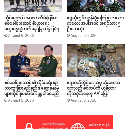
ထိုင်းရောက် အာဏာသိမ်းမြန်မာ
ဖရူဆိုတွင် ဒရုန်းဗုံးကြောင့် လသား
စစ်ခေါင်းဆောင် စီးပွားရေး
ကလေး အပါအဝင် အရပ်သား ၅
ဆွေးနွေးပွဲတက်နေချိန် ဆန္ဒပြခံရ
ဦးသေဆုံး
August 6, 2026
August 6, 2026
စစ်ခေါင်းဆောင်၏ ထိုင်းခရီးစဉ်
ဧရာဝတီတိုင်းဘက်မှ ထိုးဖောက်
ဘာထူးခြားမည်နည်း၊ ဆွေးနွေးမှု
လာသည့် စစ်တပ်ကို ဟန့်တား
များတွင် စွမ်းအင်ကဏ္ဍပါဝင်မည်
တိုက်ခိုက်နေဟု AA ပြော
August 5, 2026
August 5, 2026