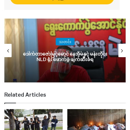
သတင်း
ဒေါက်တာဇော်မြင့်မောင် နေအိမ်နှင့် မန်းတိုင်း
NLD ရုံး ဖောက်ခွဲ ဖျက်ဆီးခံရ
Related Articles