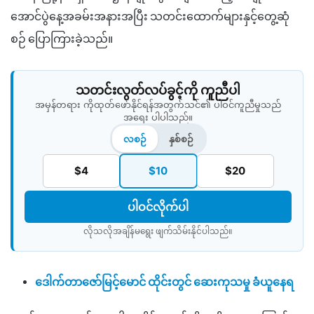
အောင်ပွဲနေ့အခမ်းအနားအပြီး သတင်းထောက်များနှင့်
တွေ့ဆုံ
စဉ်
ပြောကြားခဲ့သည်။
သတင်းလွတ်လပ်ခွင့်ကို ကူညီပါ
အမှန်တရား ကိုထုတ်ဖော်နိုင်ရန်အတွက်သင်၏ ပါဝင်ကူညီမှုသည်
အရေး ပါပါသည်။
လစဉ်
နှစ်စဉ်
$4
$10
$20
ပါဝင်လိုက်ပါ
လိုသလိုအချိန်မရွေး ဖျက်သိမ်းနိုင်ပါသည်။​
ဒေါက်တာဇော်မြင့်မောင် ထိုင်းတွင် ဆေးကုသမှု ခံယူနေရ