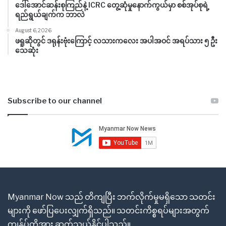
ဒေါ်အောင်ဆန်းစုကြည်နဲ့ ICRC တွေ့ဆုံမှုနောက်ကွယ်မှာ စစ်အုပ်စုရဲ့
ရည်ရွယ်ချက်က ဘာလဲ
August 6, 2026
ဖရူဆိုတွင် ဒရုန်းဗုံးကြောင့် လသားကလေး အပါအဝင် အရပ်သား ၅ ဦး
သေဆုံး
Subscribe to our channel
Myanmar Now သည် တိကျပြီး ဘက်လိုက်မှုမရှိသော သတင်း
များကို ဖော်ပြပေးလျှက်ရှိသည်။ သတင်းကိစ္စရပ်များအတွက်
ကျွန်ုပ်တို့အား ဆက်သွယ်နိုင်ပါသည်။