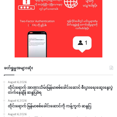
ဖတ်ရှုမှုအများဆုံး
August 6, 2026
ထိုင်းရောက် အာဏာသိမ်းမြန်မာစစ်ခေါင်းဆောင် စီးပွားရေးဆွေးနွေးပွဲ
တက်နေချိန် ဆန္ဒပြခံရ
August 6, 2026
ထိုင်းရောက် မြန်မာစစ်ခေါင်းဆောင်ကို ကန့်ကွက် ဆန္ဒပြ
August 6, 2026