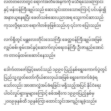
လတ်တလောတွင် ရောဂါအတိမ်အနက်ကို
မသိရသေးကြောင်း
နှင့်
မန်းဝန်ကြီးချုပ်သည် ဆေးသွင်းထားသောကြောင့်
ပင်ပန်း၍
အနားယူနေရပြီး
ခေတ်သစ်ဆေးပညာအရ
သွေးကင်ဆာသည်
ကုသလို့ရသော
ရောဂါတစ်ခုဖြစ်သည်ဟု
၎င်းက ပြောသည်။
လက်ရှိတွင်
မန္တလေးတိုင်းဒေသကြီး
ခေတ္တဝန်ကြီးချုပ်အဖြစ်
လျှပ်စစ်၊ စွမ်းအင်နှင့်ဆောက်လုပ်ရေးဝန်ကြီး
ဦးဇာနည်အောင်
က တာဝန်ထမ်းဆောင်နေသည်။
ဒေါက်တာဇော်မြင့်မောင်သည်
၁၉၉၀ ပြည့်နှစ်ရွေးကောက်ပွဲတွင်
ပြည်သူ့လွှတ်တော်ကိုယ်စားလှယ်အဖြစ်
ရွေးကောက်ခံခဲ့ရ
သော်လည်း
အာဏာလွှဲအပ်ခံရခြင်း မရှိသည့်အပြင်
နိုင်ငံရေး
ပါဝင်လှုပ်ရှားမှုများကြောင့်
စစ်အစိုးက
၁၉၉၀ပြည့်နှစ်မှ
၂၀၀၉ခုနှစ်ထိ
၁၉နှစ်ကြာ
ထောင်သွင်းအကျဉ်းချခဲ့သည်။