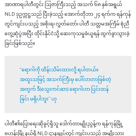
အာဏာရပါတီတွင်း သြဇာကြီးသည့် အသက် ၆၈ နှစ်အရွယ်
NLD ဒုဥက္ကဋ္ဌသည် ပြီးခဲ့သည့် အောက်တိုဘာ ၂၄ ရက်က ရန်ကုန်
တွင်ကျင်းပသည့်
အစိုးရ၊
လွှတ်တော်၊
ပါတီ
သတ္တမအကြိမ်
စုံညီ
တွေ့ဆုံပွဲအပြီး ထိုင်းနိုင်ငံသို့ ဆေးကုသမှုခံယူရန် ထွက်ခွာသွားခဲ့
ခြင်းဖြစ်သည်။
“
ရောဂါကို ထိန်းသိမ်းထားလို့ ရပါတယ်။
အထူးသဖြင့်
အသက်ကြီးမှ ပေါ်လာတာဖြစ်တဲ့
အတွက်
ဒီ
(
သွေးကင်ဆာ
)
ရောဂါဟာ ပြင်းထန်
ခြင်း မရှိပါဘူး
”
ဟု
ပါတီ၏ပြောရေးဆိုခွင့်ရှိသူ
ဒေါက်တာမျိုးညွန့်
က ရန်ကုန်မြို့
ဗဟန်းမြို့နယ်ရှိ NLD ဌာနချုပ်တွင် ကျင်းပသည့် အမျိုးသား