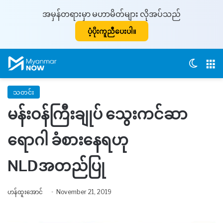
အမှန်တရားမှာ မဟာမိတ်များ လိုအပ်သည်
ပံ့ပိုးကူညီပေးပါ။
Switch
M
သတင်း
မန်းဝန်ကြီးချုပ် သွေးကင်ဆာ
ရောဂါ ခံစားနေရဟု
NLDအတည်ပြု
ဟန်ထူးအောင်
November 21, 2019