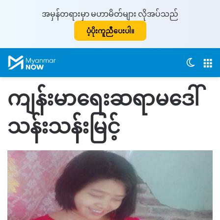
အမှန်တရားမှာ မဟာမိတ်များ လိုအပ်သည်
ပံ့ပိုးကူညီပေးပါ။
Switch
M
ကျန်းမာရေးဆရာမဒေါ်
သန်းသန်းမြင့်