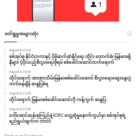
ဖတ်ရှုမှုအများဆုံး
August 6, 2026
စစ်အုပ်စု နိုင်ငံတကာနှင့် ပိုမိုဆက်ဆံနိုင်ရေး ထိုင်း ထောက်ခံ၊ မြန်မာခရို
နီများ ပံ့ပိုးသည့်စီးပွားရေးဖိုရမ် စစ်ခေါင်းဆောင်တက်ရောက်
August 6, 2026
ထိုင်းရောက် အာဏာသိမ်းမြန်မာစစ်ခေါင်းဆောင် စီးပွားရေးဆွေးနွေးပွဲ
တက်နေချိန် ဆန္ဒပြခံရ
August 6, 2026
ထိုင်းရောက် မြန်မာစစ်ခေါင်းဆောင်ကို ကန့်ကွက် ဆန္ဒပြ
August 6, 2026
ဒေါ်အောင်ဆန်းစုကြည်နဲ့ ICRC တွေ့ဆုံမှုနောက်ကွယ်မှာ စစ်အုပ်စုရဲ့
ရည်ရွယ်ချက်က ဘာလဲ
Find us on Facebook