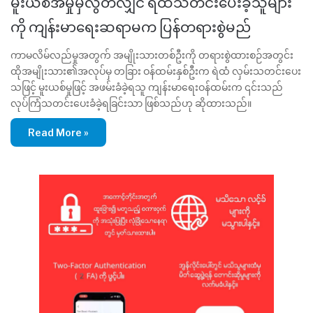
မူးယစ်အမှုမှလွတ်လျှင် ရဲထံသတင်းပေးခဲ့သူများ
ကို ကျန်းမာရေးဆရာမက ပြန်တရားစွဲမည်
ကာမလိမ်လည်မှုအတွက် အမျိုးသားတစ်ဦးကို တရားစွဲထားစဉ်အတွင်း
ထိုအမျိုးသား၏အလုပ်မှ တခြား ဝန်ထမ်းနှစ်ဦးက ရဲထံ လှမ်းသတင်းပေး
သဖြင့် မူးယစ်မှုဖြင့် အဖမ်းခံခဲ့ရသူ ကျန်းမာရေးဝန်ထမ်းက ၎င်းသည်
လုပ်ကြံသတင်းပေးခံခဲ့ရခြင်းသာ ဖြစ်သည်ဟု ဆိုထားသည်။
Read More »