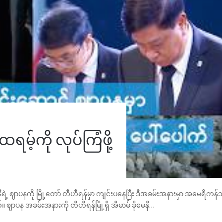
မ့်ကို လုပ်ကြံဖို့
နီရဲ့ ဈာပနကို မြို့တော် တီဟီရန်မှာ ကျင်းပနေပြီး ဒီအခမ်းအနားမှာ အမေရိက
်။ ဈာပန အခမ်းအနားကို တီဟီရန်မြို့ရှိ အီမာမ် ခိုမေနီ…