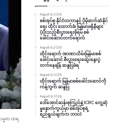
August 6, 2026
စစ်အုပ်စု နိုင်ငံတကာနှင့် ပိုမိုဆက်ဆံနိုင်
ရေး ထိုင်း ထောက်ခံ၊ မြန်မာခရိုနီများ
ပံ့ပိုးသည့်စီးပွားရေးဖိုရမ် စစ်
ခေါင်းဆောင်တက်ရောက်
August 6, 2026
ထိုင်းရောက် အာဏာသိမ်းမြန်မာစစ်
ခေါင်းဆောင် စီးပွားရေးဆွေးနွေးပွဲ
တက်နေချိန် ဆန္ဒပြခံရ
August 6, 2026
ထိုင်းရောက် မြန်မာစစ်ခေါင်းဆောင်ကို
ကန့်ကွက် ဆန္ဒပြ
August 6, 2026
ဒေါ်အောင်ဆန်းစုကြည်နဲ့ ICRC တွေ့ဆုံ
မှုနောက်ကွယ်မှာ စစ်အုပ်စုရဲ့
ရည်ရွယ်ချက်က ဘာလဲ
န်သမ္မတ ထရ