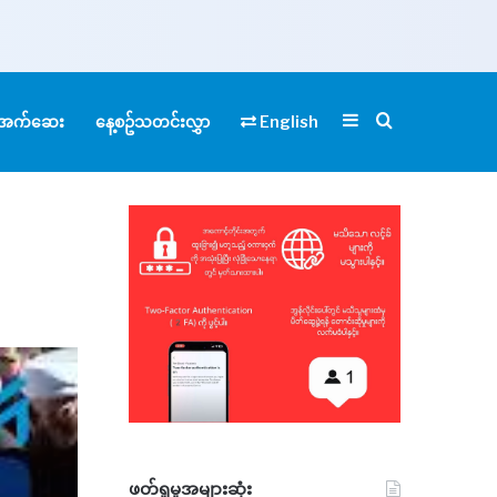
Sidebar
Search for
ုံအက်ဆေး
နေ့စဥ်သတင်းလွှာ
English
ဖတ်ရှုမှုအများဆုံး