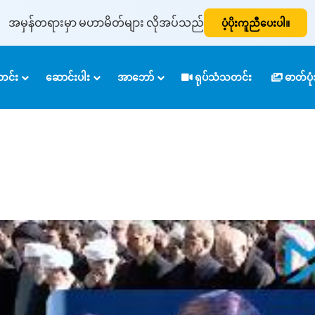
အမှန်တရားမှာ မဟာမိတ်များ လိုအပ်သည်
ပံ့ပိုးကူညီပေးပါ။
င်း
ဆောင်းပါး
အာဘော်
ရုပ်သံသတင်း
ဓာတ်ပ