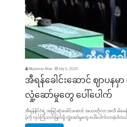
Myanmar Now
July 6, 2026
အီရန်ခေါင်းဆောင် ဈာပနမှာ ထရ
လှုံ့ဆော်မှုတွေ ပေါ်ပေါက်
အီရန်နိုင်ငံရဲ့ အမြင့်ဆုံးခေါင်းဆောင် အယာတိုလာ အလီ ခါမေ
မ့်ကို လုပ်ကြံသတ်ဖြတ်ဖို့ လှုံ့ဆော်မှုတွေ ပေါ်ပေါက်လာခဲ့ပါတယ