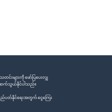
တင်းများကို ဖော်ပြပေးလျှ
း ဆက်သွယ်နိုင်ပါသည်။
်ပတ်နိုင်ရေးအတွက် ငွေကြေး