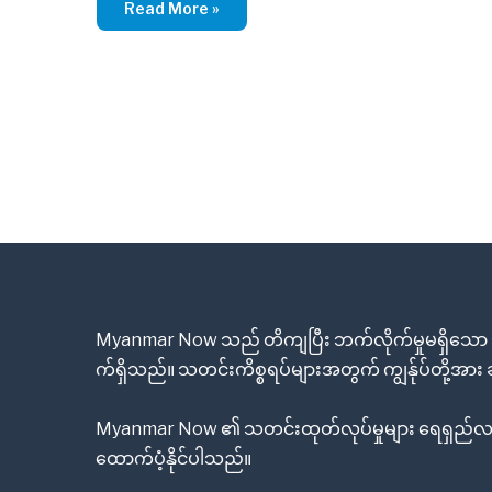
Read More »
Myanmar Now သည် တိကျပြီး ဘက်လိုက်မှုမရှိသော သ
က်ရှိသည်။ သတင်းကိစ္စရပ်များအတွက် ကျွန်ုပ်တို့အာ
Myanmar Now ၏ သတင်းထုတ်လုပ်မှုများ ရေရှည်လည
ထောက်ပံ့နိုင်ပါသည်။