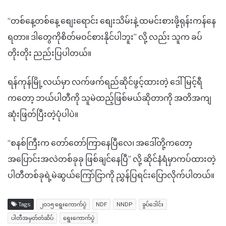
“တစ်နေ့တစ်နေ့ စျေးရောင်း စျေးသိမ်းနဲ့ ထမင်းစားဖို့ရုန်းကန်နေ
ရတာ။ ဒါတွေကိုစိတ်မဝင်စားနိုင်ပါဘူး” လို့ လည်း သူက ခပ်
တိုးတိုး ညည်းပြပါတယ်။
ရန်ကုန်မြို့လယ်မှာ လက်ဖက်ရည်ဆိုင်ဖွင့်ထားတဲ့ ဒေါ်မြင့်ရီ
ကတော့ ဘယ်ပါတီကို သူမဲထည့်ဖြစ်မယ်ဆိုတာကို အတိအကျ
ဆုံးဖြတ်ပြီးတဲ့ပုံပါပဲ။
“စနစ်ကြီးက တော်တော်ကြာနေပြီလေ၊ အဒေါ်တို့ကတော့
အပြောင်းအလဲတစ်ခုခု ဖြစ်ချင်နေပြီ” လို့ ဆိုင်နံရံမှာကပ်ထားတဲ့
ပါတီတစ်ခုရဲ့မဲဆွယ်ကြော်ငြာကို ညွှန်ပြရင်းပြောလိုက်ပါတယ်။
Tags
၂ဝ၁၅ ရွေးကောက်ပွဲ
NDF
NNDP
ခွပ်ဒေါင်း
ပါတီအမှတ်တံဆိပ်
ရွေးကောက်ပွဲ