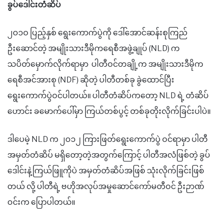
ခွပ်ဒေါင်းတံဆိပ်
၂ဝ၁ဝ ပြည့်နှစ် ရွေးကောက်ပွဲကို ဒေါ်အောင်ဆန်းစုကြည်
ဦးဆောင်တဲ့ အမျိုးသားဒီမိုကရေစီအဖွဲ့ချုပ် (NLD) က
သပိတ်မှောက်လိုက်ရာမှာ ပါတီဝင်တချို့က အမျိုးသားဒီမိုက
ရေစီအင်အားစု (NDF) ဆိုတဲ့ ပါတီတစ်ခု ခွဲထောင်ပြီး
ရွေးကောက်ပွဲဝင်ပါတယ်။ ပါတီတံဆိပ်ကတော့ NLD ရဲ့ တံဆိပ်
ဟောင်း ခမောက်ပေါ်မှာ ကြယ်တစ်ပွင့် တစ်ခုတိုးလိုက်ခြင်းပါပဲ။
ဒါပေမဲ့ NLD က ၂ဝ၁၂ ကြားဖြတ်ရွေးကောက်ပွဲ ဝင်ရာမှာ ပါတီ
အမှတ်တံဆိပ် မရှိတော့တဲ့အတွက်ကြောင့် ပါတီအလံဖြစ်တဲ့ ခွပ်
ဒေါင်းနဲ့ကြယ်ဖြူကိုပဲ အမှတ်တံဆိပ်အဖြစ် သုံးလိုက်ခြင်းဖြစ်
တယ် လို့ ပါတီရဲ့ ဗဟိုအလုပ်အမှုဆောင်ကော်မတီဝင် ဦးဉာဏ်
ဝင်းက ပြောပါတယ်။