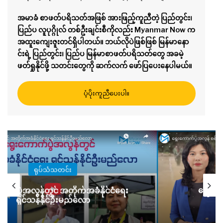
အမာခံ စာဖတ်ပရိသတ်အဖြစ် အားဖြည့်ကူညီတဲ့ ပြည်တွင်း၊
ပြည်ပ လူပုဂ္ဂိုလ် တစ်ဦးချင်းစီကိုလည်း Myanmar Now က
အထူးကျေးဇူးတင်ရှိပါတယ်။ ဘယ်လိုပဲဖြစ်ဖြစ် မြန်မာနော
င်းရဲ့ ပြည်တွင်း၊ ပြည်ပ မြန်မာစာဖတ်ပရိသတ်တွေ အခမဲ့
ဖတ်ရှုနိုင်ဖို့ သတင်းတွေကို ဆက်လက် ဖော်ပြပေးနေပါမယ်။
ပံ့ပိုးကူညီပေးပါ။
ရုပ်သံသတင်း
ေးကောက်ပွဲအလွန် စစ်ရေးပဋိပက္ခ ပို
နိုင်ငံရေ
ပြင်းထန်လာမလား
အောင် 