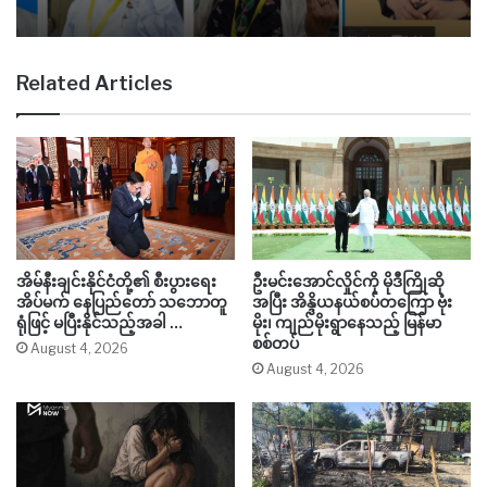
Related Articles
အိမ်နီးချင်းနိုင်ငံတို့၏ စီးပွားရေး
ဦးမင်းအောင်လှိုင်ကို မိုဒီကြိုဆို
အိပ်မက် နေပြည်တော် သဘောတူ
အပြီး အိန္ဒိယနယ်စပ်တကြော ဗုံး
ရုံဖြင့် မပြီးနိုင်သည့်အခါ …
မိုး၊ ကျည်မိုးရွာနေသည့် မြန်မာ
စစ်တပ်
August 4, 2026
August 4, 2026