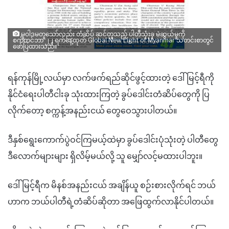
မူဝါဒမတူသော်လည်း တံဆိပ် ဆင်တူသည့် ပါတီသုံးခု မဲဆွယ်မှုကို
စက်တင်ဘာ ၂၂ ရက်နေ့ထုတ် Global New Light of Myanmar သတင်းစာတွင်
ဖော်ပြထားသည်။
ရန်ကုန်မြို့လယ်မှာ လက်ဖက်ရည်ဆိုင်ဖွင့်ထားတဲ့ ဒေါ်မြင့်ရီကို
နိုင်ငံရေးပါတီငါးခု သုံးထားကြတဲ့ ခွပ်ဒေါင်းတံဆိပ်တွေကို ပြ
လိုက်တော့ စက္ကန့်အနည်းငယ် တွေဝေသွားပါတယ်။
ဒီနှစ်ရွေးကောက်ပွဲဝင်ကြမယ့်ထဲမှာ ခွပ်ဒေါင်းပုံသုံးတဲ့ ပါတီတွေ
ဒီလောက်များများ ရှိလိမ့်မယ်လို့ သူ မျှော်လင့်မထားပါဘူး။
ဒေါ်မြင့်ရီက မိနစ်အနည်းငယ် အချိန်ယူ စဉ်းစားလိုက်ရင် ဘယ်
ဟာက ဘယ်ပါတီရဲ့တံဆိပ်ဆိုတာ အဖြေထွက်လာနိုင်ပါတယ်။