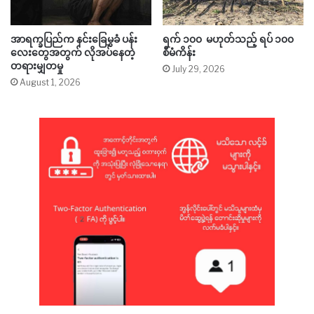
အာရက္ခပြည်က နင်းခြေမွှခံ ပန်း
ရက် ၁၀၀ မဟုတ်သည့် ရပ် ၁၀၀
လေးတွေအတွက် လိုအပ်နေတဲ့
စီမံကိန်း
တရားမျှတမှု
July 29, 2026
August 1, 2026