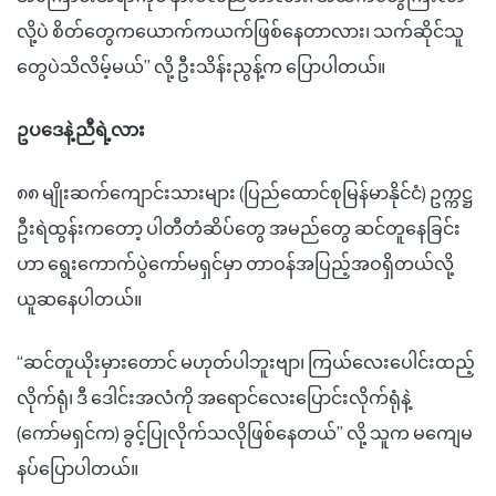
လို့ပဲ စိတ်တွေကယောက်ကယက်ဖြစ်နေတာလား၊ သက်ဆိုင်သူ
တွေပဲသိလိမ့်မယ်” လို့ ဦးသိန်းညွန့်က ပြောပါတယ်။
ဥပဒေနဲ့ညီရဲ့လား
၈၈ မျိုးဆက်ကျောင်းသားများ (ပြည်ထောင်စုမြန်မာနိုင်ငံ) ဥက္ကဋ္ဌ
ဦးရဲထွန်းကတော့ ပါတီတံဆိပ်တွေ အမည်တွေ ဆင်တူနေခြင်း
ဟာ ရွေးကောက်ပွဲကော်မရှင်မှာ တာဝန်အပြည့်အဝရှိတယ်လို့
ယူဆနေပါတယ်။
“ဆင်တူယိုးမှားတောင် မဟုတ်ပါဘူးဗျာ၊ ကြယ်လေးပေါင်းထည့်
လိုက်ရုံ၊ ဒီ ဒေါင်းအလံကို အရောင်လေးပြောင်းလိုက်ရုံနဲ့
(ကော်မရှင်က) ခွင့်ပြုလိုက်သလိုဖြစ်နေတယ်” လို့ သူက မကျေမ
နပ်ပြောပါတယ်။