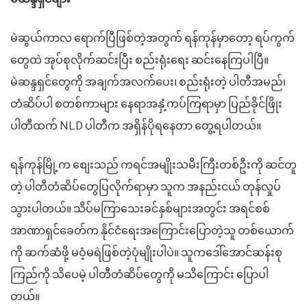
မဲဆွယ်ကာလ ရောက်ပြီဖြစ်တဲ့အတွက် ရန်ကုန်မှာတော့ ရပ်ကွက်
တွေထဲ အုပ်စုလိုက်ဆင်းပြီး စည်းရုံးရေး ဆင်းနေကြပါပြီ။
မဲဆန္ဒရှင်တွေကို အချက်အလက်ပေး၊ စည်းရုံးတဲ့ ပါတီအမည်၊
တံဆိပ်ပါ စတစ်ကာများ နေရာအနှံ့ကပ်ကြရာမှာ ပြည်ခိုင်ဖြိုး
ပါတီထက် NLD ပါတီက အရှိန်ပိုရနေတာ တွေ့ရပါတယ်။
ရန်ကုန်မြို့က စျေးသည် ကရင်အမျိုးသမီးကြီးတစ်ဦးကို ဆင်တူ
တဲ့ ပါတီတံဆိပ်တွေပြလိုက်ရာမှာ သူက အနည်းငယ် တုန်လှုပ်
သွားပါတယ်။ သိပ်မကြာသေးခင်နှစ်များအတွင်း အရင်စစ်
အာဏာရှင်ခေတ်က နိုင်ငံရေးအကြောင်းပြောတဲ့သူ တစ်ယောက်
ကို ဆက်ဆံဖို့ မဝံ့မရဲဖြစ်တဲ့ပုံမျိုးပါပဲ။ သူကဒေါ်အောင်ဆန်းစု
ကြည်ကို သိပေမဲ့ ပါတီတံဆိပ်တွေကို မသိကြောင်း ပြောပါ
တယ်။