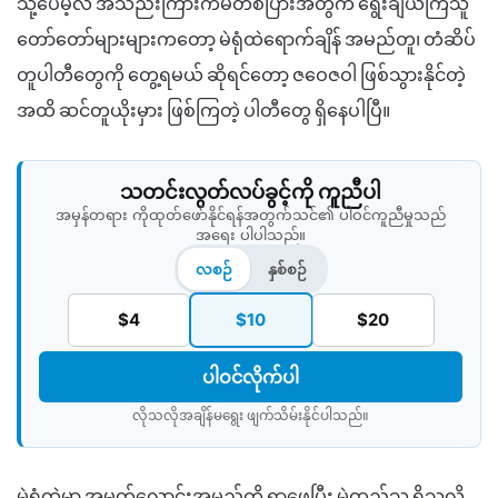
သို့ပေမဲ့လဲ အသည်းကြားကမဲတစ်ပြားအတွက် ရွေးချယ်ကြသူ
တော်တော်များများကတော့ မဲရုံထဲရောက်ချိန် အမည်တူ၊ တံဆိပ်
တူပါတီတွေကို တွေ့ရမယ် ဆိုရင်တော့ ဇဝေဇဝါ ဖြစ်သွားနိုင်တဲ့
အထိ ဆင်တူယိုးမှား ဖြစ်ကြတဲ့ ပါတီတွေ ရှိနေပါပြီ။
သတင်းလွတ်လပ်ခွင့်ကို ကူညီပါ
အမှန်တရား ကိုထုတ်ဖော်နိုင်ရန်အတွက်သင်၏ ပါဝင်ကူညီမှုသည်
အရေး ပါပါသည်။
လစဉ်
နှစ်စဉ်
$4
$10
$20
ပါဝင်လိုက်ပါ
လိုသလိုအချိန်မရွေး ဖျက်သိမ်းနိုင်ပါသည်။​
မဲရုံထဲမှာ အမတ်လောင်းအမည်ကို ရှာဖွေပြီး မဲထည့်သူ ရှိသလို