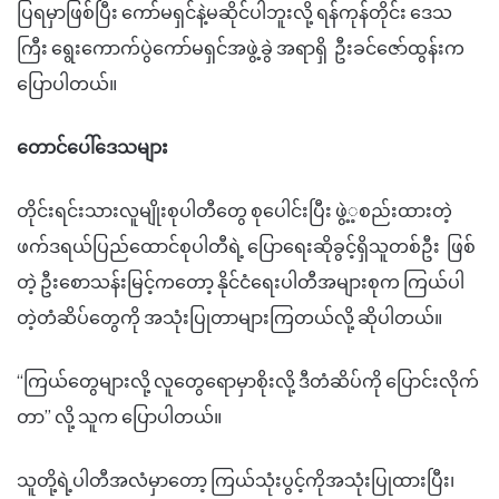
ပြရမှာဖြစ်ပြီး ကော်မရှင်နဲ့မဆိုင်ပါဘူးလို့ ရန်ကုန်တိုင်း ဒေသ
ကြီး ရွေးကောက်ပွဲကော်မရှင်အဖွဲ့ခွဲ အရာရှိ ဦးခင်ဇော်ထွန်းက
ပြောပါတယ်။
တောင်ပေါ်ဒေသများ
တိုင်းရင်းသားလူမျိုးစုပါတီတွေ စုပေါင်းပြီး ဖွဲ့့စည်းထားတဲ့
ဖက်ဒရယ်ပြည်ထောင်စုပါတီရဲ့ ပြောရေးဆိုခွင့်ရှိသူတစ်ဦး ဖြစ်
တဲ့ ဦးစောသန်းမြင့်ကတော့ နိုင်ငံရေးပါတီအများစုက ကြယ်ပါ
တဲ့တံဆိပ်တွေကို အသုံးပြုတာများကြတယ်လို့ ဆိုပါတယ်။
“ကြယ်တွေများလို့ လူတွေရောမှာစိုးလို့ ဒီတံဆိပ်ကို ပြောင်းလိုက်
တာ” လို့ သူက ပြောပါတယ်။
သူတို့ရဲ့ပါတီအလံမှာတော့ ကြယ်သုံးပွင့်ကိုအသုံးပြုထားပြီး၊