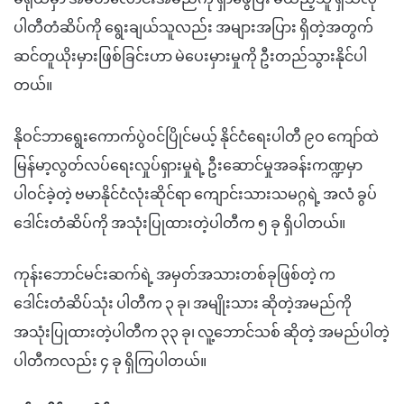
ပါတီတံဆိပ်ကို ရွေးချယ်သူလည်း အများအပြား ရှိတဲ့အတွက်
ဆင်တူယိုးမှားဖြစ်ခြင်းဟာ မဲပေးမှားမှုကို ဦးတည်သွားနိုင်ပါ
တယ်။
နိုဝင်ဘာရွေးကောက်ပွဲဝင်ပြိုင်မယ့် နိုင်ငံရေးပါတီ ၉ဝ ကျော်ထဲ
မြန်မာ့လွတ်လပ်ရေးလှုပ်ရှားမှုရဲ့ ဦးဆောင်မှုအခန်းကဏ္ဍမှာ
ပါဝင်ခဲ့တဲ့ ဗမာနိုင်ငံလုံးဆိုင်ရာ ကျောင်းသားသမဂ္ဂရဲ့ အလံ ခွပ်
ဒေါင်းတံဆိပ်ကို အသုံးပြုထားတဲ့ပါတီက ၅ ခု ရှိပါတယ်။
ကုန်းဘောင်မင်းဆက်ရဲ့ အမှတ်အသားတစ်ခုဖြစ်တဲ့ က
ဒေါင်းတံဆိပ်သုံး ပါတီက ၃ ခု၊ အမျိုးသား ဆိုတဲ့အမည်ကို
အသုံးပြုထားတဲ့ပါတီက ၃၃ ခု၊ လူ့ဘောင်သစ် ဆိုတဲ့ အမည်ပါတဲ့
ပါတီကလည်း ၄ ခု ရှိကြပါတယ်။