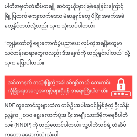
ပါတီအမှတ်တံဆိပ်တချို့ ဆင်တူယိုးမှားဖြစ်နေခြင်းကြောင့်
မြို့ပြထက် ကျေးလက်ဒေသ မဲဆန္ဒရှင်တွေ ပိုပြီး အခက်အခဲ
တွေ့နိုင်တယ်လို့လည်း သူက သုံးသပ်ပါတယ်။
“ကျွန်တော်တို့ ရွေးကောက်ပွဲပညာပေး လုပ်တဲ့အချိန်တွေမှာ
သင်တန်းဆရာတွေကလည်း ဒီအချက်ကို ထည့်ရှင်းပါတယ်” လို့
သူက ပြောပါတယ်။
NDF ထူထောင်သူများထဲက တစ်ဦးအပါအဝင်ဖြစ်ခဲ့တဲ့ ဦးသိန်း
ညွန့်က ၂ဝ၁ဝ ရွေးကောက်ပွဲအပြီး အမျိုးသားဒီမိုကရေစီပါတီ
သစ် (NNDP) ကို တည်ထောင်ပါတယ်။ သူ့ပါတီသစ်ရဲ့ တံဆိပ်
ကတော့ ခမောက်သုံးလုံးပါ။