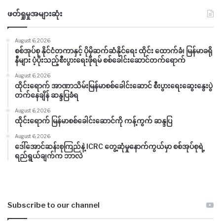
ဖတ်ရှုမှုအများဆုံး
August 6, 2026
စစ်အုပ်စု နိုင်ငံတကာနှင့် ပိုမိုဆက်ဆံနိုင်ရေး ထိုင်း ထောက်ခံ၊ မြန်မာခရို
နီများ ပံ့ပိုးသည့်စီးပွားရေးဖိုရမ် စစ်ခေါင်းဆောင်တက်ရောက်
August 6, 2026
ထိုင်းရောက် အာဏာသိမ်းမြန်မာစစ်ခေါင်းဆောင် စီးပွားရေးဆွေးနွေးပွဲ
တက်နေချိန် ဆန္ဒပြခံရ
August 6, 2026
ထိုင်းရောက် မြန်မာစစ်ခေါင်းဆောင်ကို ကန့်ကွက် ဆန္ဒပြ
August 6, 2026
ဒေါ်အောင်ဆန်းစုကြည်နဲ့ ICRC တွေ့ဆုံမှုနောက်ကွယ်မှာ စစ်အုပ်စုရဲ့
ရည်ရွယ်ချက်က ဘာလဲ
Subscribe to our channel