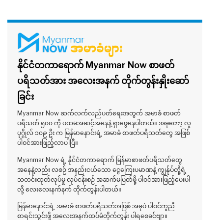
နိုင်ငံတကာရောက် Myanmar Now စာဖတ်
ပရိသတ်အား အလေးအနက် တိုက်တွန်းနှိုးဆော်
ခြင်း
Myanmar Now ဆက်လက်လည်ပတ်ရေးအတွက် အမာခံ စာဖတ်
ပရိသတ် ၅၀၀ ကို ပထမအဆင့်အနေနဲ့ ရှာဖွေနေပါတယ်။ အခုတော့ လူ
ပုဂ္ဂိုလ် ၁၀၉ ဦး က မြန်မာနောင်းရဲ့ အမာခံ စာဖတ်ပရိသတ်တွေ အဖြစ်
ပါဝင်အားဖြည့်လာပါပြီ။
Myanmar Now ရဲ့ နိုင်ငံတကာရောက် မြန်မာစာဖတ်ပရိသတ်တွေ
အနေနဲ့လည်း လစဉ် အနည်းငယ်သော ငွေကြေးပမာဏနဲ့ ကျွန်ုပ်တို့ရဲ့
သတင်းထုတ်လုပ်မှု လုပ်ငန်းစဉ် အဆက်မပြတ်ဖို့ ပါဝင်အားဖြည့်ပေးပါ
လို့ လေးလေးနက်နက် တိုက်တွန်းပါတယ်။
မြန်မာနောင်းရဲ့ အမာခံ စာဖတ်ပရိသတ်အဖြစ် အခုပဲ ပါဝင်ကူညီ
စာရင်းသွင်းဖို့ အလေးအနက်ထပ်မံတိုက်တွန်း ပါရစေခင်ဗျာ။