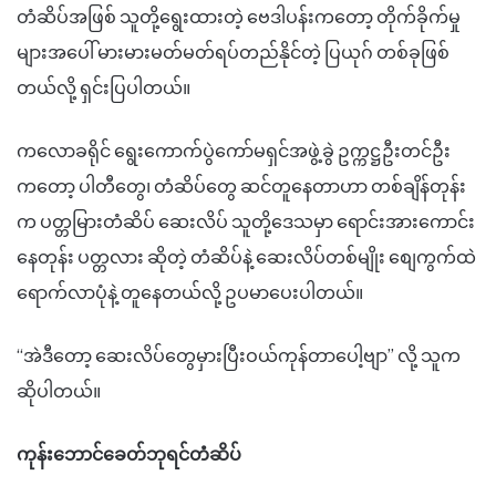
တံဆိပ်အဖြစ် သူတို့ရွေးထားတဲ့ ဗေဒါပန်းကတော့ တိုက်ခိုက်မှု
များအပေါ် မားမားမတ်မတ်ရပ်တည်နိုင်တဲ့ ပြယုဂ် တစ်ခုဖြစ်
တယ်လို့ ရှင်းပြပါတယ်။
ကလောခရိုင် ရွေးကောက်ပွဲကော်မရှင်အဖွဲ့ခွဲ ဥက္ကဋ္ဌဦးတင်ဦး
ကတော့ ပါတီတွေ၊ တံဆိပ်တွေ ဆင်တူနေတာဟာ တစ်ချိန်တုန်း
က ပတ္တမြားတံဆိပ် ဆေးလိပ် သူတို့ဒေသမှာ ရောင်းအားကောင်း
နေတုန်း ပတ္တလား ဆိုတဲ့ တံဆိပ်နဲ့ ဆေးလိပ်တစ်မျိုး စျေကွက်ထဲ
ရောက်လာပုံနဲ့ တူနေတယ်လို့ ဥပမာပေးပါတယ်။
“အဲဒီတော့ ဆေးလိပ်တွေမှားပြီးဝယ်ကုန်တာပေါ့ဗျာ” လို့ သူက
ဆိုပါတယ်။
ကုန်းဘောင်ခေတ်ဘုရင်တံဆိပ်