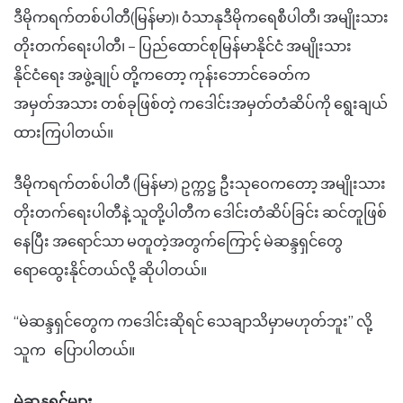
ဒီမိုကရက်တစ်ပါတီ(မြန်မာ)၊ ဝံသာနုဒီမိုကရေစီပါတီ၊ အမျိုးသား
တိုးတက်ရေးပါတီ၊ – ပြည်ထောင်စုမြန်မာနိုင်ငံ အမျိုးသား
နိုင်ငံရေး အဖွဲ့ချုပ် တို့ကတော့ ကုန်းဘောင်ခေတ်က
အမှတ်အသား တစ်ခုဖြစ်တဲ့ ကဒေါင်းအမှတ်တံဆိပ်ကို ရွေးချယ်
ထားကြပါတယ်။
ဒီမိုကရက်တစ်ပါတီ (မြန်မာ) ဥက္ကဋ္ဌ ဦးသုဝေကတော့ အမျိုးသား
တိုးတက်ရေးပါတီနဲ့ သူတို့ပါတီက ဒေါင်းတံဆိပ်ခြင်း ဆင်တူဖြစ်
နေပြီး အရောင်သာ မတူတဲ့အတွက်ကြောင့် မဲဆန္ဒရှင်တွေ
ရောထွေးနိုင်တယ်လို့ ဆိုပါတယ်။
“မဲဆန္ဒရှင်တွေက ကဒေါင်းဆိုရင် သေချာသိမှာမဟုတ်ဘူး” လို့
သူက ပြောပါတယ်။
မဲဆန္ဒရှင်များ