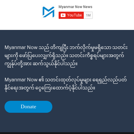
Myanmar Now သည် တိကျပြီး ဘက်လိုက်မှုမရှိသော သတင်း
များကို ဖော်ပြပေးလျှက်ရှိသည်။ သတင်းကိစ္စရပ်များအတွက်
ကျွန်ုပ်တို့အား ဆက်သွယ်နိုင်ပါသည်။
Myanmar Now ၏ သတင်းထုတ်လုပ်မှုများ ရေရှည်လည်ပတ်
နိုင်ရေးအတွက် ငွေကြေးထောက်ပံ့နိုင်ပါသည်။
Donate