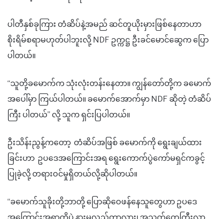
ပါတီနှစ်ခုကြား တံဆိပ်နဲ့အမည် ဆင်တူယိုးမှားဖြစ်နေတာဟာ
စိုးရိမ်စရာမဟုတ်ပါဘူးလို့ NDF ဥက္ကဋ္ဌ ဦးခင်မောင်ဆွေက ပြော
ပါတယ်။
“သူတို့ခမောက်က သုံးလုံးတန်းနေတာ။ ကျွန်တော်တို့က ခမောက်
အပေါ်မှာ ကြယ်ပါတယ်။ ခမောက်အောက်မှာ NDF ဆိုတဲ့ တံဆိပ်
ကြီး ပါတယ်” လို့ သူက ရှင်းပြပါတယ်။
ဦးသိန်းညွန့်ကတော့ တံဆိပ်အဖြစ် ခမောက်ကို ရွေးချယ်ထား
ခြင်းဟာ ဥပဒေအကြောင်းအရ ရွေးကောက်ပွဲကော်မရှင်ကခွင့်
ပြုခဲ့လို့ တရားဝင်မှုရှိတယ်လို့ဆိုပါတယ်။
“ခမောက်သူခိုးတို့ဘာတို့ ပြောဆိုဝေဖန်နေသူတွေဟာ ဥပဒေ
အကြောင်းအရာကိုပဲ နားမလည်တာလား၊ အသက်တွေကြီးလာ