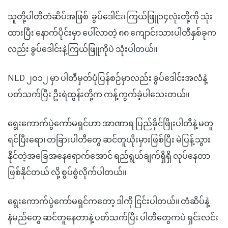
သူတို့ပါတီတံဆိပ်အဖြစ် ခွပ်ဒေါင်း၊ ကြယ်ဖြူ၁၄လုံးတို့ကို သုံး
ထားပြီး နောက်ပိုင်းမှာ ပေါ်လာတဲ့ ၈၈ ကျောင်းသားပါတီနှစ်ခုက
လည်း ခွပ်ဒေါင်းနဲ့ကြယ်ဖြူကိုပဲ သုံးပါတယ်။
NLD ၂ဝ၁၂ မှာ ပါတီမှတ်ပုံပြန်စဉ်မှာလည်း ခွပ်ဒေါင်းအလံနဲ့
ပတ်သက်ပြီး ဦးရဲထွန်းတို့က ကန့်ကွက်ခဲ့ပါသေးတယ်။
ရွေးကောက်ပွဲကော်မရှင်ဟာ အာဏာရ ပြည်ခိုင်ဖြိုးပါတီနဲ့ မတူ
ရင်ပြီးရော၊ တခြားပါတီတွေ ဆင်တူယိုးမှားဖြစ်ပြီး မဲပြန့်သွား
နိုင်တဲ့အခြေအနေရောက်အောင် ရည်ရွယ်ချက်ရှိရှိ လုပ်နေတာ
ဖြစ်နိုင်တယ် လို့ စွပ်စွဲလိုက်ပါတယ်။
ရွေးကောက်ပွဲကော်မရှင်ကတော့ ဒါကို ငြင်းပါတယ်။ တံဆိပ်နဲ့
နံမည်တွေ ဆင်တူနေတာနဲ့ ပတ်သက်ပြီး ပါတီတွေကပဲ ရှင်းလင်း