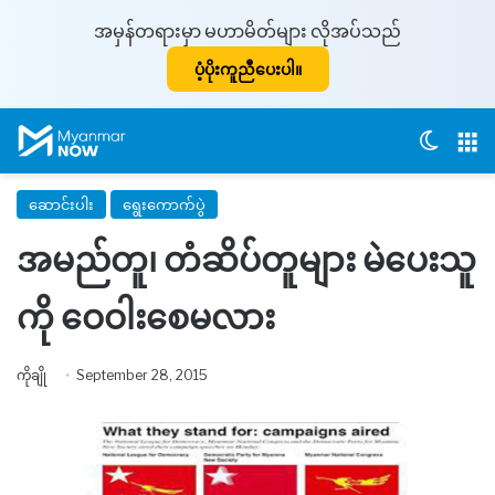
အမှန်တရားမှာ မဟာမိတ်များ လိုအပ်သည်
ပံ့ပိုးကူညီပေးပါ။
Switch
M
ဆောင်းပါး
ရွေးကောက်ပွဲ
အမည်တူ၊ တံဆိပ်တူများ မဲပေးသူ
ကို ဝေဝါးစေမလား
ကိုချို
September 28, 2015