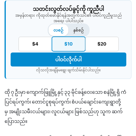
သတင်းလွတ်လပ်ခွင့်ကို ကူညီပါ
အမှန်တရား ကိုထုတ်ဖော်နိုင်ရန်အတွက်သင်၏ ပါဝင်ကူညီမှုသည်
အရေး ပါပါသည်။
လစဉ်
နှစ်စဉ်
$4
$10
$20
ပါဝင်လိုက်ပါ
လိုသလိုအချိန်မရွေး ဖျက်သိမ်းနိုင်ပါသည်။​
ထို ၇ ဦးမှာ ကျောက်ဖြူမြို့နှင့် ၃၃ မိုင်ခန့်ဝေးသော စနဲမြို့ရှိ ကံ
ပြင်ရပ်ကွက်၊ တောင်ငူစုရပ်ကွက်၊ စံပယ်ချောင်းကျေးရွာတို့
မှ အမျိုးသမီးငယ်များ၊ လူငယ်များ ဖြစ်သည်ဟု သူက ဆက်
ပြောသည်။