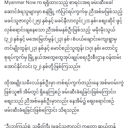
Myanmar Now က ရရှိထားသည့် စာရင်းအရ ဖမ်းဆီးခေါ်
ဆောင်ခံရသူများမှာ စနဲမြို့ ကံပြင်ရပ်ကွက်မှ ညီအစ်မဖြစ်သည့်
မခင်သူဇာလွင် (၂၅) နှစ်နှင့် မခင်နီလာလွင်(၂၁) နှစ်၊ စျေးဆိုင် ဖွင့်
လှစ်ရောင်းချနေသော ညီအစ်မနှစ်ဦးဖြစ်သည့် မမိုးမိုးသွယ်
(၃၂) နှစ်နှင့် မအေးမြတ်မွန် (၂၃) နှစ် ၊ စံပယ်ချောင်းကျေးရွာမှ
တင်မျိုးထွန်း(၂၃) နှစ်နှင့် မောင်စည်သူထွန်း (၁၇) နှစ်၊ တောင်ငူ
စုရပ်ကွက်မှ မြို့နယ်အထွေထွေအုပ်ချုပ်ရေးဦးစီးဌာန ဝန်ထမ်း
အောင်နိုင်လင်း (၃၂) နှစ်တို့ ဖြစ်ကြသည်။
ထိုအမျိုးသမီးငယ်နှစ်ဦးမှာ တစ်ရပ်ကွက်တည်းနေ အစ်မဝမ်းကွဲ
ဖြစ်သူ၏ အိမ်တွင် ရှိနေကြစဉ် ဖမ်းဆီးခံရခြင်းဖြစ်ကြောင်း၊
စျေးသည် ညီအစ်မနှစ်ဦးမှာလည်း နေအိမ်၌ ဈေးရောင်းစဉ်
ဖမ်းဆီးခံရခြင်းဖြစ်ကြောင်း သိရသည်။
“ဦးဘကြည်ရဲ့ သမီးကြီး (မခင်သူဇာလွင်) ကတော့ ဆယ်တန်