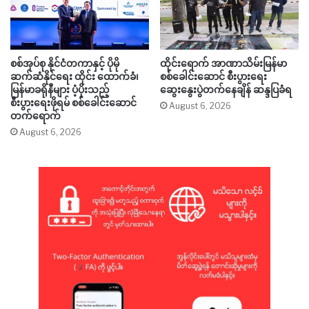
စစ်အုပ်စု နိုင်ငံတကာနှင့် ပိုမို
ထိုင်းရောက် အာဏာသိမ်းမြန်မာ
ဆက်ဆံနိုင်ရေး ထိုင်း ထောက်ခံ၊
စစ်ခေါင်းဆောင် စီးပွားရေး
မြန်မာခရိုနီများ ပံ့ပိုးသည့်
ဆွေးနွေးပွဲတက်နေချိန် ဆန္ဒပြခံရ
စီးပွားရေးဖိုရမ် စစ်ခေါင်းဆောင်
August 6, 2026
တက်ရောက်
August 6, 2026