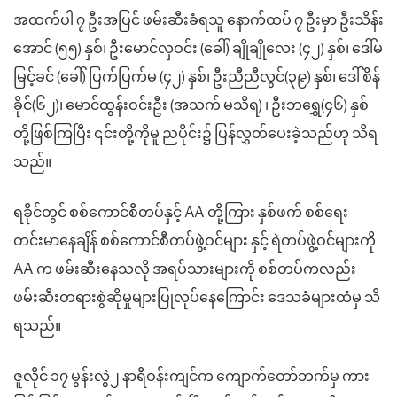
အထက်ပါ ၇ ဦးအပြင် ဖမ်းဆီးခံရသူ နောက်ထပ် ၇ ဦးမှာ ဦးသိန်း
အောင် (၅၅) နှစ်၊ ဦးမောင်လှဝင်း (ခေါ်) ချိုချိုလေး (၄၂) နှစ်၊ ဒေါ်မ
မြင့်ခင် (ခေါ်) ပြက်ပြက်မ (၄၂) နှစ်၊ ဦးညီညီလွင်(၃၉) နှစ်၊ ဒေါ်စိန်
ခိုင်(၆၂)၊ မောင်ထွန်းဝင်းဦး (အသက် မသိရ) ၊ ဦးဘရွှေ(၄၆) နှစ်
တို့ဖြစ်ကြပြီး ၎င်းတို့ကိုမူ ညပိုင်း၌ ပြန်လွှတ်ပေးခဲ့သည်ဟု သိရ
သည်။
ရခိုင်တွင် စစ်ကောင်စီတပ်နှင့် AA တို့ကြား နှစ်ဖက် စစ်ရေး
တင်းမာနေချိန် စစ်ကောင်စီတပ်ဖွဲ့ဝင်များ နှင့် ရဲတပ်ဖွဲ့ဝင်များကို
AA က ဖမ်းဆီးနေသလို အရပ်သားများကို စစ်တပ်ကလည်း
ဖမ်းဆီးတရားစွဲဆိုမှုများပြုလုပ်နေကြောင်း ဒေသခံများထံမှ သိ
ရသည်။
ဇူလိုင် ၁၇ မွန်းလွဲ၂ နာရီဝန်းကျင်က ကျောက်တော်ဘက်မှ ကား