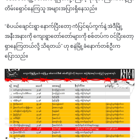
တိမ်းရှောင်နေကြသူ အများအပြားရှိနေသည်။
“စံပယ်ချောင်းရွာ နောက်ပြီးတော့ ကံပြင်ရပ်ကွက်နဲ့ အဲဒီမြို့
အနီးအနားကို ကျေးရွာတော်တော်များကို စစ်တပ်က ဝင်ပြီးတော့
ရှာနေကြတယ်လို့ သိရတယ်” ဟု စနဲမြို့ခံနောက်တစ်ဦးက
ပြောသည်။