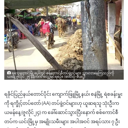
ရသေ့တောင်မြို့ပေါ်တွင် စစ်ကောင်စီတပ်ဖွဲ့ဝင်များ သွားလာနေကြသည်ကို
ယနေ့ ဇူလိုင် ၂၅ နံနက်က တွေ့မြင်ရစဉ်။ (ဓာတ်ပုံ-ပေးပို့)
ရခိုင်ပြည်နယ်တောင်ပိုင်း ကျောက်ဖြူမြို့နယ်၊ စနဲမြို့ ရဲစခန်းမှူး
ကို ရက္ခိုင့်တပ်တော် (AA) တပ်ဖွဲ့ဝင်များဟု ယူဆရသူ သုံးဦးက
ယမန်နေ့ (ဇူလိုင်၂၄) က ခေါ်ဆောင်သွားပြီးနောက် စစ်ကောင်စီ
တပ်က ယင်းမြို့မှ အမျိုးသမီးများ အပါအဝင် အရပ်သား ၇ ဦး