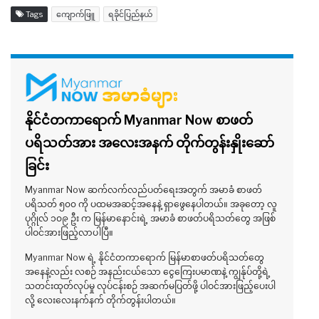
Tags
ကျောက်ဖြူ
ရခိုင်ပြည်နယ်
နိုင်ငံတကာရောက် Myanmar Now စာဖတ်
ပရိသတ်အား အလေးအနက် တိုက်တွန်းနှိုးဆော်
ခြင်း
Myanmar Now ဆက်လက်လည်ပတ်ရေးအတွက် အမာခံ စာဖတ်
ပရိသတ် ၅၀၀ ကို ပထမအဆင့်အနေနဲ့ ရှာဖွေနေပါတယ်။ အခုတော့ လူ
ပုဂ္ဂိုလ် ၁၀၉ ဦး က မြန်မာနောင်းရဲ့ အမာခံ စာဖတ်ပရိသတ်တွေ အဖြစ်
ပါဝင်အားဖြည့်လာပါပြီ။
Myanmar Now ရဲ့ နိုင်ငံတကာရောက် မြန်မာစာဖတ်ပရိသတ်တွေ
အနေနဲ့လည်း လစဉ် အနည်းငယ်သော ငွေကြေးပမာဏနဲ့ ကျွန်ုပ်တို့ရဲ့
သတင်းထုတ်လုပ်မှု လုပ်ငန်းစဉ် အဆက်မပြတ်ဖို့ ပါဝင်အားဖြည့်ပေးပါ
လို့ လေးလေးနက်နက် တိုက်တွန်းပါတယ်။