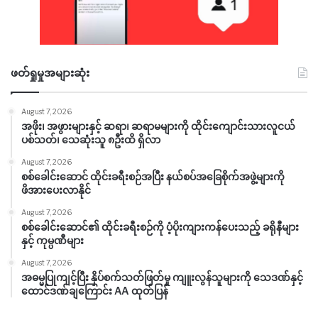
ဖတ်ရှုမှုအများဆုံး
August 7, 2026
အဖိုး၊ အဖွားများနှင့် ဆရာ၊ ဆရာမများကို ထိုင်းကျောင်းသားလူငယ်
ပစ်သတ်၊ သေဆုံးသူ ၈ဦးထိ ရှိလာ
August 7, 2026
စစ်ခေါင်းဆောင် ထိုင်းခရီးစဉ်အပြီး နယ်စပ်အခြေစိုက်အဖွဲ့များကို
ဖိအားပေးလာနိုင်
August 7, 2026
စစ်ခေါင်းဆောင်၏ ထိုင်းခရီးစဉ်ကို ပံ့ပိုးကျားကန်ပေးသည့် ခရိုနီများ
နှင့် ကုမ္ပဏီများ
August 7, 2026
အဓမ္မပြုကျင့်ပြီး နှိပ်စက်သတ်ဖြတ်မှု ကျူးလွန်သူများကို သေဒဏ်နှင့်
ထောင်ဒဏ်ချကြောင်း AA ထုတ်ပြန်