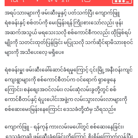
အရပ်သားများကို ဖမ်းဆီးမှုနှင့် ပတ်သက်ပြီး ကျောက်ဖြူ
ရဲစခန်းနှင့် စစ်တပ်ကို မေးမြန်းရန် ကြိုးစားသော်လည်း ဖုန်း
အဆက်အသွယ် မရသေးသလို စစ်ကောင်စီကလည်း ထိုဖြစ်ရပ်
မျိုးကို သတင်းထုတ်ပြန်ခြင်း မပြုသလို သက်ဆိုင်ရာမိသားစုဝင်
များကို အသိပေးလေ့ မရှိပေ။
ရဲစခန်းမှူး ဖမ်းဆီးခေါ်ဆောင်ခံရမှုကြောင့် ၎င်းမြို့အနီးဝန်းကျင်
ကျေးရွာများကို စစ်ကောင်စီတပ်က ဝင်ရောက် ရှာဖွေနေ
ကြောင်း၊ စနဲစျေးအဝင်လမ်း၊ လမ်းဆုံလမ်းခွတို့တွင် စစ်
ကောင်စီတပ်နှင့် ရဲပူးပေါင်းအဖွဲ့က လမ်းသွားလမ်းလာများကို
စစ်ဆေးမေးမြန်းနေကြောင်း ဒေသခံတို့ထံမှ သိရသည်။
ကျောက်ဖြူ – ရန်ကုန် ကားလမ်းမပေါ်တွင် စစ်ဆေးနေခြင်း၊
ဒေသခံတချို့ဖမ်းဆီးခံရခြင်းတို့ကြောင့် စိုးရိမ်ကြောက်လန့်ပြီး