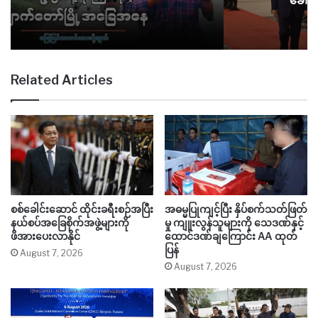
ေါင်းဆောင်ကို တရုတ်သမ္မတပြော
Related Articles
စစ်ခေါင်းဆောင် ထိုင်းခရီးစဉ်အပြီး
အဓမ္မပြုကျင့်ပြီး နှိပ်စက်သတ်ဖြတ်
နယ်စပ်အခြေစိုက်အဖွဲ့များကို
မှု ကျူးလွန်သူများကို သေဒဏ်နှင့်
ဖိအားပေးလာနိုင်
ထောင်ဒဏ်ချကြောင်း AA ထုတ်
ပြန်
August 7, 2026
August 7, 2026