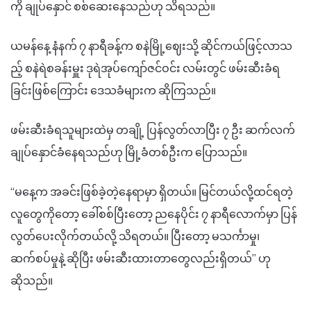
ကို ချုပ်နှောင် စစ်ဆေးနေသည်ဟု သိရသည်။
ယမန်နေ့ နံနက် ၇ နာရီခန့်က စနဲမြို့ဈေးသို့ ဆိုင်ကယ်ဖြင့်လာသ
ည့် စနဲရဲစခန်းမှူး ဒုရဲအုပ်ကျော်ဇင်ဝင်း လမ်းတွင် ဖမ်းဆီးခံရ
ခြင်းဖြစ်ကြောင်း ဒေသခံများက ဆိုကြသည်။
ဖမ်းဆီးခံရသူများထဲမှ တချို့ ပြန်လွတ်လာပြီး ၇ ဦး ဆက်လက်
ချုပ်နှောင်ခံနေရသည်ဟု မြို့ခံတစ်ဦးက ပြောသည်။
“မနေ့က အခင်းဖြစ်ခဲ့တဲ့နေရာမှာ ရှိတယ်။ မြင်တယ်လို့ထင်ရတဲ့
လူတွေကိုတော့ ခေါ်စစ်ပြီးတော့ ညနေပိုင်း ၇ နာရီလောက်မှာ ပြန်
လွတ်ပေးလိုက်တယ်လို့ သိရတယ်။ ပြီးတော့ မသင်္ကာမှု၊
ဆက်စပ်မှုနဲ့ ဆိုပြီး ဖမ်းဆီးထားတာတွေလည်းရှိတယ်” ဟု
ဆိုသည်။