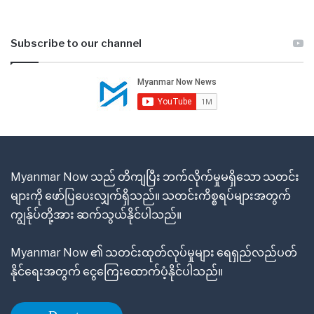
Subscribe to our channel
Myanmar Now သည် တိကျပြီး ဘက်လိုက်မှုမရှိသော သတင်း
များကို ဖော်ပြပေးလျှက်ရှိသည်။ သတင်းကိစ္စရပ်များအတွက်
ကျွန်ုပ်တို့အား ဆက်သွယ်နိုင်ပါသည်။
Myanmar Now ၏ သတင်းထုတ်လုပ်မှုများ ရေရှည်လည်ပတ်
နိုင်ရေးအတွက် ငွေကြေးထောက်ပံ့နိုင်ပါသည်။