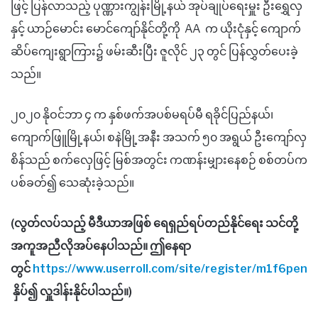
ဖြင့် ပြန်လာသည့် ပုဏ္ဏားကျွန်းမြို့နယ် အုပ်ချုပ်ရေးမှူး ဦးရွှေလှ
နှင့် ယာဉ်မောင်း မောင်ကျော်နိုင်တို့ကို AA က ယိုးငုံနှင့် ကျောက်
ဆိပ်ကျေးရွာကြား၌ ဖမ်းဆီးပြီး ဇူလိုင် ၂၃ တွင် ပြန်လွှတ်ပေးခဲ့
သည်။
၂၀၂၀ နိုဝင်ဘာ ၄ က နှစ်ဖက်အပစ်မရပ်မီ ရခိုင်ပြည်နယ်၊
ကျောက်ဖြူမြို့နယ်၊ စနဲမြို့အနီး အသက် ၅၀ အရွယ် ဦးကျော်လှ
စိန်သည် စက်လှေဖြင့် မြစ်အတွင်း ကဏန်းမျှားနေစဉ် စစ်တပ်က
ပစ်ခတ်၍ သေဆုံးခဲ့သည်။
(လွတ်လပ်သည့် မီဒီယာအဖြစ် ရေရှည်ရပ်တည်နိုင်ရေး သင်တို့
အကူအညီလိုအပ်နေပါသည်။ ဤနေရာ
တွင်
https://www.userroll.com/site/register/m1f6pen
နှိပ်၍ လှူဒါန်းနိုင်ပါသည်။)