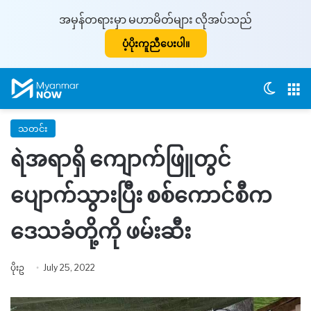
အမှန်တရားမှာ မဟာမိတ်များ လိုအပ်သည်
ပံ့ပိုးကူညီပေးပါ။
Switch
M
သတင်း
ရဲအရာရှိ ကျောက်ဖြူတွင်
ပျောက်သွားပြီး စစ်ကောင်စီက
ဒေသခံတို့ကို ဖမ်းဆီး
ပိုးဥ
July 25, 2022