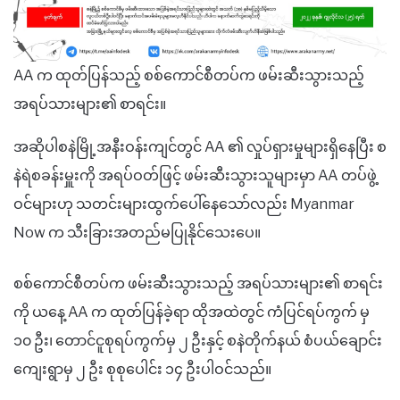
AA က ထုတ်ပြန်သည့် စစ်ကောင်စီတပ်က ဖမ်းဆီးသွားသည့်
အရပ်သားများ၏ စာရင်း။
အဆိုပါစနဲမြို့အနီးဝန်းကျင်တွင် AA ၏ လှုပ်ရှားမှုများရှိနေပြီး စ
နဲရဲစခန်းမှူးကို အရပ်ဝတ်ဖြင့် ဖမ်းဆီးသွားသူများမှာ AA တပ်ဖွဲ့
ဝင်များဟု သတင်းများထွက်ပေါ်နေသော်လည်း Myanmar
Now က သီးခြားအတည်မပြုနိုင်သေးပေ။
စစ်ကောင်စီတပ်က ဖမ်းဆီးသွားသည့် အရပ်သားများ၏ စာရင်း
ကို ယနေ့ AA က ထုတ်ပြန်ခဲ့ရာ ထိုအထဲတွင် ကံပြင်ရပ်ကွက် မှ
၁၀ ဦး၊ တောင်ငူစုရပ်ကွက်မှ ၂ ဦးနှင့် စနဲတိုက်နယ် စံပယ်‌ချောင်း
ကျေးရွာမှ ၂ ဦး စုစုပေါင်း ၁၄ ဦးပါဝင်သည်။