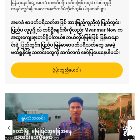
မြန်မာနောင်းရဲ့ အမာခံ စာဖတ်ပရိသတ်အဖြစ် အခုပဲ ပါဝင်ကူညီ
စာရင်းသွင်းဖို့ အလေးအနက်ထပ်မံတိုက်တွန်း ပါရစေခင်ဗျာ။
အမာခံ စာဖတ်ပရိသတ်အဖြစ် အားဖြည့်ကူညီတဲ့ ပြည်တွင်း၊
ပြည်ပ လူပုဂ္ဂိုလ် တစ်ဦးချင်းစီကိုလည်း Myanmar Now က
အထူးကျေးဇူးတင်ရှိပါတယ်။ ဘယ်လိုပဲဖြစ်ဖြစ် မြန်မာနော
င်းရဲ့ ပြည်တွင်း၊ ပြည်ပ မြန်မာစာဖတ်ပရိသတ်တွေ အခမဲ့
ဖတ်ရှုနိုင်ဖို့ သတင်းတွေကို ဆက်လက် ဖော်ပြပေးနေပါမယ်။
ပံ့ပိုးကူညီပေးပါ။
သတင်း
ကြည်၊ အားကိုးရဆုံးဟုဆိုကာ တရုတ်
အိမ်နီးချ
ံကိန်းများကို စောင့်ရှောက်ပေးရန် စစ်
နေပြည်တော