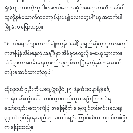
ရှုံး(ကျ) ထားတဲ့ သူပါ။ အငယ်မက သမိုင်းမေဂျာ တတိယနှစ်ပါ။
သူတို့နှစ်ယောက်ကတော့ မိန်းမပျိုလေးတွေပါ” ဟု အထက်ပါ
မြို့ခံက ပြောသည်။
“စံပယ်ချောင်ရွာက တင်မျိုးထွန်း (ခေါ်) ဒူးရှည်ဆိုတဲ့သူက အလုပ်
ကအပြန် အိပ်နေတဲ့ အချိန်မှာ အိမ်မှာတွေ့လို့ ဖမ်းယူသွားတာ။
အဲဒီရွာက အဖမ်းခံရတဲ့ စည်သူထွန်းက ပြီးခဲ့တဲ့နှစ်ကမှ ဆယ်
တန်းအောင်ထားတဲ့သူပါ”
ထိုလူငယ် ၇ ဦးကို ယနေ့ (ဇူလိုင် ၂၅) နံနက် ၁၀ နာရီခွဲခန့်
က ရဲစခန်းသို့ ခေါ်ဆောင်သွားသည်ဟု ကနဦး ကြားသိရ
သော်လည်း ကျောက်ဖြူအခြေစိုက် ခြေလျင်တပ်ရင်း (ခလရ)
၃၄ ထဲတွင် ရှိနေသည်ဟု သတင်းရရှိကြောင်း မိသားစုဝင်တစ်ဦး
က ပြောသည်။