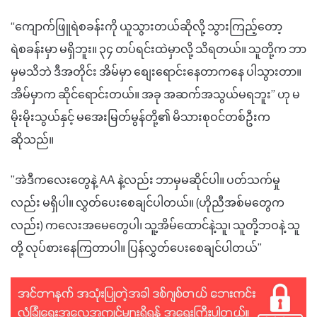
“ကျောက်ဖြူရဲစခန်းကို ယူသွားတယ်ဆိုလို့ သွားကြည့်တော့
ရဲစခန်းမှာ မရှိဘူး။ ၃၄ တပ်ရင်းထဲမှာလို့ သိရတယ်။ သူတို့က ဘာ
မှမသိဘဲ ဒီအတိုင်း အိမ်မှာ စျေးရောင်းနေတာကနေ ပါသွားတာ။
အိမ်မှာက ဆိုင်ရောင်းတယ်။ အခု အဆက်အသွယ်မရဘူး” ဟု မ
မိုးမိုးသွယ်နှင့် မအေးမြတ်မွန်တို့၏ မိသားစုဝင်တစ်ဦးက
ဆိုသည်။
”အဲဒီကလေးတွေနဲ့ AA နဲ့လည်း ဘာမှမဆိုင်ပါ။ ပတ်သက်မှု
လည်း မရှိပါ။ လွှတ်ပေးစေချင်ပါတယ်။ (ဟိုညီအစ်မတွေက
လည်း) ကလေးအမေတွေပါ၊ သူ့အိမ်ထောင်နဲ့သူ၊ သူတို့ဘဝနဲ့ သူ
တို့ လုပ်စားနေကြတာပါ။ ပြန်လွှတ်ပေးစေချင်ပါတယ်”