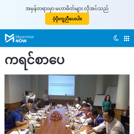
အမှန်တရားမှာ မဟာမိတ်များ လိုအပ်သည်
ပံ့ပိုးကူညီပေးပါ။
Switch
M
ကရင်စာပေ