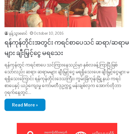
နန့်သွာဖောင်
October 10, 2016
ရန်ကုန်တိုင်းအတွင်း ကရင်စာပေသင် ဆရာ/ဆရာမ
များ ချီးမြှင့်ငွေ မရသေး
ရန်ကုန်တွင် ကရင်စာပေ သင်ကြားနေသည်မှာ နှစ်လခန့် ကြာပြီ ဖြစ်
သော်လည်း ဆရာ၊ ဆရာမများ ချီးမြှင့်ငွေ မရရှိသေးပေ။ ချီးမြှင့်ငွေများ မ
ရရှိသေးကြောင်း ရန်ကုန်တိုင်းဒေသကြီး၊ ကွမ်းခြံကုန်းမြို့နယ် ကရင်
စာပေနှင့် ယဉ်ကျေးမှု ကော်မတီဒုဥက္ကဋ္ဌ မန်းချစ်လှက အောက်တိုဘာ
၇ရက်နေ့တွင်…
Read More »