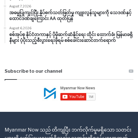
August 7, 2026
အဓမ္မပြုကျင့်ပြီး နှိပ်စက်သတ်ဖြတ်မှု ကျူးလွန်သူများကို သေဒဏ်နှင့်
ထောင်ဒဏ်ချကြောင်း AA ထုတ်ပြန်
August 6, 2026
စစ်အုပ်စု နိုင်ငံတကာနှင့် ပိုမိုဆက်ဆံနိုင်ရေး ထိုင်း ထောက်ခံ၊ မြန်မာခရို
နီများ ပံ့ပိုးသည့်စီးပွားရေးဖိုရမ် စစ်ခေါင်းဆောင်တက်ရောက်
Subscribe to our channel
Myanmar Now သည် တိကျပြီး ဘက်လိုက်မှုမရှိသော သတင်း