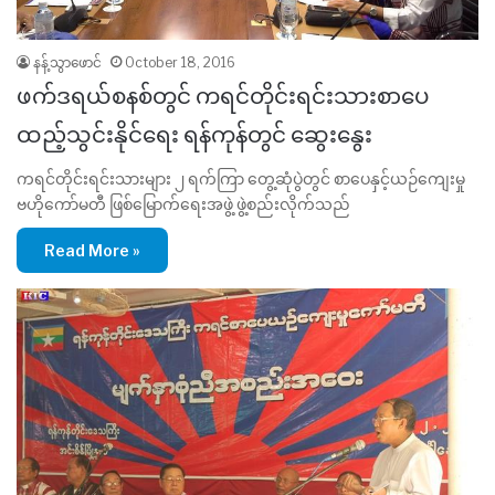
နန့်သွာဖောင်
October 18, 2016
ဖက်ဒရယ်စနစ်တွင် ကရင်တိုင်းရင်းသားစာပေ
ထည့်သွင်းနိုင်ရေး ရန်ကုန်တွင် ဆွေးနွေး
ကရင်တိုင်းရင်းသားများ ၂ ရက်ကြာ တွေ့ဆုံပွဲတွင် စာပေနှင့်ယဉ်ကျေးမှု
ဗဟိုကော်မတီ ဖြစ်မြောက်ရေးအဖွဲ့ ဖွဲ့စည်းလိုက်သည်
Read More »