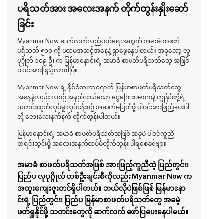
ပရိသတ်အား အလေးအနက် တိုက်တွန်းနှိုးဆော်
ခြင်း
Myanmar Now ဆက်လက်လည်ပတ်ရေးအတွက် အမာခံ စာဖတ်
ပရိသတ် ၅၀၀ ကို ပထမအဆင့်အနေနဲ့ ရှာဖွေနေပါတယ်။ အခုတော့ လူ
ပုဂ္ဂိုလ် ၁၀၉ ဦး က မြန်မာနောင်းရဲ့ အမာခံ စာဖတ်ပရိသတ်တွေ အဖြစ်
ပါဝင်အားဖြည့်လာပါပြီ။
Myanmar Now ရဲ့ နိုင်ငံတကာရောက် မြန်မာစာဖတ်ပရိသတ်တွေ
အနေနဲ့လည်း လစဉ် အနည်းငယ်သော ငွေကြေးပမာဏနဲ့ ကျွန်ုပ်တို့ရဲ့
သတင်းထုတ်လုပ်မှု လုပ်ငန်းစဉ် အဆက်မပြတ်ဖို့ ပါဝင်အားဖြည့်ပေးပါ
လို့ လေးလေးနက်နက် တိုက်တွန်းပါတယ်။
မြန်မာနောင်းရဲ့ အမာခံ စာဖတ်ပရိသတ်အဖြစ် အခုပဲ ပါဝင်ကူညီ
စာရင်းသွင်းဖို့ အလေးအနက်ထပ်မံတိုက်တွန်း ပါရစေခင်ဗျာ။
အမာခံ စာဖတ်ပရိသတ်အဖြစ် အားဖြည့်ကူညီတဲ့ ပြည်တွင်း၊
ပြည်ပ လူပုဂ္ဂိုလ် တစ်ဦးချင်းစီကိုလည်း Myanmar Now က
အထူးကျေးဇူးတင်ရှိပါတယ်။ ဘယ်လိုပဲဖြစ်ဖြစ် မြန်မာနော
င်းရဲ့ ပြည်တွင်း၊ ပြည်ပ မြန်မာစာဖတ်ပရိသတ်တွေ အခမဲ့
ဖတ်ရှုနိုင်ဖို့ သတင်းတွေကို ဆက်လက် ဖော်ပြပေးနေပါမယ်။