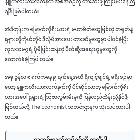
နျူကလီးယားလက်နက် အစီအစဉ်ကို တားဆီးဖို့ ကြိုးပမ်းနေကြ
ချိန် ဖြစ်ပါတယ်။
အဲဒီတုန်းက မြောက်ကိုရီးယားရဲ့ မဟာမိတ်တွေဖြစ်တဲ့ တရုတ်နဲ့
ရုရှားတို့ကိုယ်တိုင် ဒီလိုဖိအားပေး တားဆီမှုတွေမှာ ပါဝင်ခဲ့ပြီး
ကုလသမဂ္ဂရဲ့ ပိုမိုပြင်းထန်တဲ့ ပိတ်ဆို့အရေးယူမှုတွေကို
ထောက်ခံခဲ့ကြပါတယ်။
အခု ဇွန်လ ၈ ရက်ကနေ ၉ ရက်နေ့အထိ ရှီကျင့်ဖျင်ရဲ့ ခရီးစဉ်မှာ
တော့ နျူကလီးယားလက်နက်ကို ပိုင်ဆိုင်လာတဲ့ မြောက်ကိုရီး
ယားအပေါ် ရုရှားရဲ့ ဩဇာလွှမ်းမိုးမှုကို ပြန်လည်ထိန်းညှိနိုင်ဖို့
ဖြစ်တယ်လို့ The Economist သတင်းဌာနက သုံးသပ်ထားပါ
တယ်။
သတင်းလွတ်လပ်ခွင့်ကို ကူညီပါ