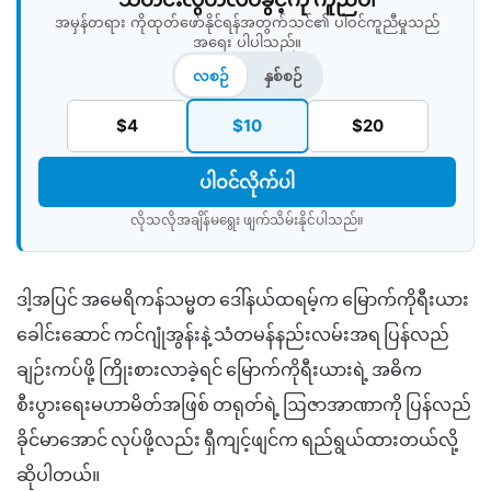
အမှန်တရား ကိုထုတ်ဖော်နိုင်ရန်အတွက်သင်၏ ပါဝင်ကူညီမှုသည်
အရေး ပါပါသည်။
လစဉ်
နှစ်စဉ်
$4
$10
$20
ပါဝင်လိုက်ပါ
လိုသလိုအချိန်မရွေး ဖျက်သိမ်းနိုင်ပါသည်။​
ဒါ့အပြင် အမေရိကန်သမ္မတ ဒေါ်နယ်ထရမ့်က မြောက်ကိုရီးယား
ခေါင်းဆောင် ကင်ဂျုံအွန်းနဲ့ သံတမန်နည်းလမ်းအရ ပြန်လည်
ချဉ်းကပ်ဖို့ ကြိုးစားလာခဲ့ရင် မြောက်ကိုရီးယားရဲ့ အဓိက
စီးပွားရေးမဟာမိတ်အဖြစ် တရုတ်ရဲ့ ဩဇာအာဏာကို ပြန်လည်
ခိုင်မာအောင် လုပ်ဖို့လည်း ရှီကျင့်ဖျင်က ရည်ရွယ်ထားတယ်လို့
ဆိုပါတယ်။