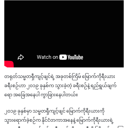
တရုတ်သမ္မတရှီကျင့်ဖျင်ရဲ့ အခုတစ်ကြိမ် မြောက်ကိုရီးယား
ခရီးစဉ်ဟာ ၂၀၁၉ ခုနှစ်က သွားခဲ့တဲ့ ခရီးစဉ်နဲ့ ရည်ရွယ်ချက်
ရော အခြေအနေပါ ကွာခြားနေပါတယ်။
၂၀၁၉ ခုနှစ်မှာ သမ္မတရှီကျင့်ဖျင် မြောက်ကိုရီးယားကို
သွားရောက်ခဲ့စဉ်က နိုင်ငံတကာအနေနဲ့ မြောက်ကိုရီးယားရဲ့