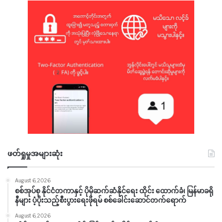
ဖတ်ရှုမှုအများဆုံး
August 6, 2026
စစ်အုပ်စု နိုင်ငံတကာနှင့် ပိုမိုဆက်ဆံနိုင်ရေး ထိုင်း ထောက်ခံ၊ မြန်မာခရို
နီများ ပံ့ပိုးသည့်စီးပွားရေးဖိုရမ် စစ်ခေါင်းဆောင်တက်ရောက်
August 6, 2026