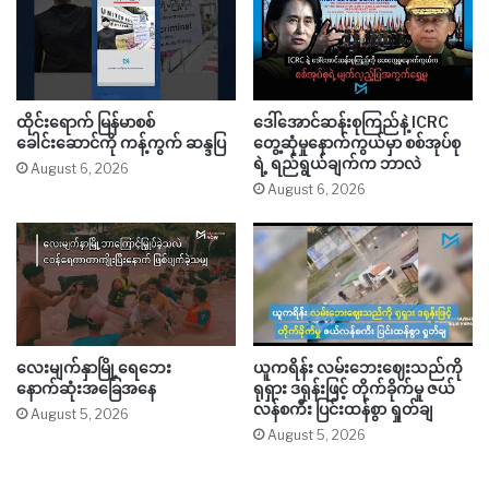
ထိုင်းရောက် မြန်မာစစ်
ဒေါ်အောင်ဆန်းစုကြည်နဲ့ ICRC
ခေါင်းဆောင်ကို ကန့်ကွက် ဆန္ဒပြ
တွေ့ဆုံမှုနောက်ကွယ်မှာ စစ်အုပ်စု
ရဲ့ ရည်ရွယ်ချက်က ဘာလဲ
August 6, 2026
August 6, 2026
လေးမျက်နှာမြို့ရေဘေး
ယူကရိန်း လမ်းဘေးဈေးသည်ကို
နောက်ဆုံးအခြေအနေ
ရုရှား ဒရုန်းဖြင့် တိုက်ခိုက်မှု ဇယ်
လန်စကီး ပြင်းထန်စွာ ရှုတ်ချ
August 5, 2026
August 5, 2026