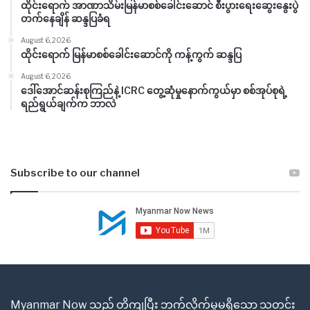
ထိုင်းရောက် အာဏာသိမ်းမြန်မာစစ်ခေါင်းဆောင် စီးပွားရေးဆွေးနွေးပွဲ
တက်နေချိန် ဆန္ဒပြခံရ
August 6, 2026
ထိုင်းရောက် မြန်မာစစ်ခေါင်းဆောင်ကို ကန့်ကွက် ဆန္ဒပြ
August 6, 2026
ဒေါ်အောင်ဆန်းစုကြည်နဲ့ ICRC တွေ့ဆုံမှုနောက်ကွယ်မှာ စစ်အုပ်စုရဲ့
ရည်ရွယ်ချက်က ဘာလဲ
Subscribe to our channel
Myanmar Now သည် တိကျပြီး ဘက်လိုက်မှုမရှိသော သတင်း