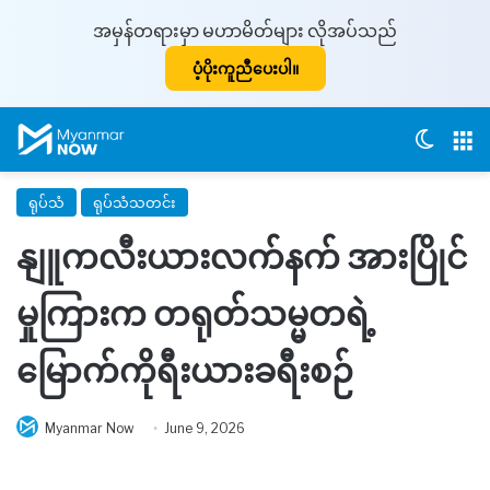
အမှန်တရားမှာ မဟာမိတ်များ လိုအပ်သည်
ပံ့ပိုးကူညီပေးပါ။
Switch
M
ရုပ်သံ
ရုပ်သံသတင်း
နျူကလီးယားလက်နက် အားပြိုင်
မှုကြားက တရုတ်သမ္မတရဲ့
မြောက်ကိုရီးယားခရီးစဉ်
Myanmar Now
June 9, 2026