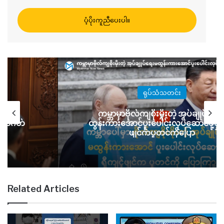
ပံ့ပိုးကူညီပေးပါ။
ရုပ်သံသတင်း
ကမ္ဘာမှာဗိုလ်ကျစိုးမိုးတဲ့ အုပ်ချုပ်ရေး
ာ့အနာဂတ်
ထွန်းကားအောင်ပူးပေါင်းလုပ်ဆောင်ဖို့ရှီက
ဖျင်ကပူတင်ကိုပြော
Related Articles