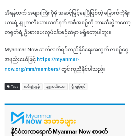
အီရန်ထက် အများကြီး ပိုမို အဆင့်မြင့်နေပြီဖြစ်တဲ့ မြောက်ကိုရီး
ယားရဲ့ နျူကလီးယားလက်နက် အစီအစဉ်ကို တားဆီးဖို့ကတော့
တရုတ်ရဲ့ ဦးစားပေးလုပ်ငန်းစဉ်ထဲမှာ မရှိတော့ပါဘူး။
Myanmar Now ဆက်လက်ရပ်တည်နိုင်ရေးအတွက် လစဥ်ငွေ
အနည်းငယ်ဖြင့်
https://myanmar-
now.org/mm/members/
တွင် ကူညီနိုင်ပါသည်။
Tags
ကင်ဂျုံအွန်း
နျူကလီးယား
ရှီကျင့်ဖျင်
နိုင်ငံတကာရောက် Myanmar Now စာဖတ်