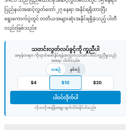
SNLD သည် ပြည်ထောင်စုအဆင့်လွှတ်တော်တွင် ၁၅ နေရာ၊
ပြည်နယ်အဆင့်လွှတ်တော် ၂၇ နေရာ အနိုင်ရရှိထားပြီး
ရွေးကောက်ပွဲတွင် တတိယအများဆုံးအနိုင်ရရှိခဲ့သည့် ပါတီ
လည်းဖြစ်သည်။
သတင်းလွတ်လပ်ခွင့်ကို ကူညီပါ
အမှန်တရား ကိုထုတ်ဖော်နိုင်ရန်အတွက်သင်၏ ပါဝင်ကူညီမှုသည်
အရေး ပါပါသည်။
လစဉ်
နှစ်စဉ်
$4
$10
$20
ပါဝင်လိုက်ပါ
လိုသလိုအချိန်မရွေး ဖျက်သိမ်းနိုင်ပါသည်။​