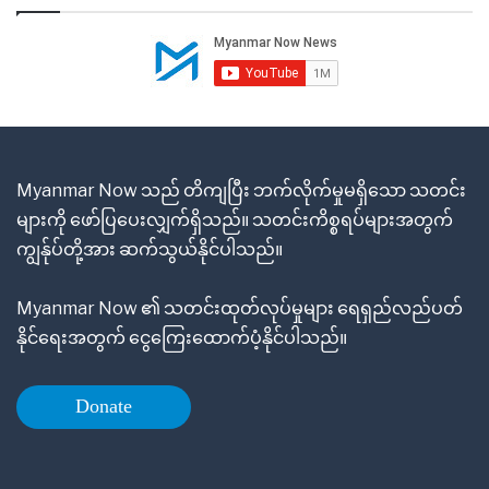
Myanmar Now သည် တိကျပြီး ဘက်လိုက်မှုမရှိသော သတင်း
များကို ဖော်ပြပေးလျှက်ရှိသည်။ သတင်းကိစ္စရပ်များအတွက်
ကျွန်ုပ်တို့အား ဆက်သွယ်နိုင်ပါသည်။
Myanmar Now ၏ သတင်းထုတ်လုပ်မှုများ ရေရှည်လည်ပတ်
နိုင်ရေးအတွက် ငွေကြေးထောက်ပံ့နိုင်ပါသည်။
Donate