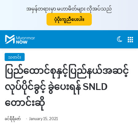
အမှန်တရားမှာ မဟာမိတ်များ လိုအပ်သည်
ပံ့ပိုးကူညီပေးပါ။
Switch
M
သတင်း
ပြည်ထောင်စုနှင့်ပြည်နယ်အဆင့်
လုပ်ပိုင်ခွင့် ခွဲပေးရန် SNLD
တောင်းဆို
ခင်ရီရီဇော်
January 15, 2021