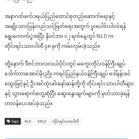
အနာဂတ်ဖက်ဒရယ်ပြည်ထောင်စုတည်ဆောက်ရေးနှင့်
အမျိုးသားပြန်လည်သင့်မြတ်ရေးအတွက် ပူးပေါင်းပါဝင်ရန်
ရွေးကောက်ပွဲအပြီး နိုဝင်ဘာ ၁၂ ရက်နေ့တွင် NLD က
တိုင်းရင်းသားပါတီ ၄၈ ခုကို ကမ်းလှမ်းခဲ့သည်။
ထို့နောက် ဒီဇင်ဘာလလယ်ပိုင်းတွင် မကွေးတိုင်းဝန်ကြီးချုပ်
ဒေါက်တာအောင်မိုးညို၊ ကရင်ပြည်နယ်ဝန်ကြီးချုပ် ဒေါ်နန်းခင်
ထွေးမြင့်နှင့် ဦးအင်ထုံးခါးနော်ဆန်တို့ကို တိုင်းရင်းသားပါတီများ
နှင့် သွားရောက်တွေ့ဆုံပြီး ဆွေးနွေးချက်များကို မှတ်သားခဲ့ရန်
တာဝန်ပေးအပ်ခဲ့သည်။
Tags
NLD
SNLD
တိုင်းရင်းသားပါတီ