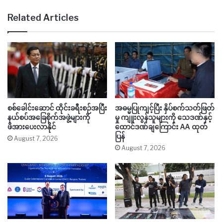
Related Articles
စစ်ခေါင်းဆောင် ထိုင်းခရီးစဉ်အပြီး
အဓမ္မပြုကျင့်ပြီး နှိပ်စက်သတ်ဖြတ်
နယ်စပ်အခြေစိုက်အဖွဲ့များကို
မှု ကျူးလွန်သူများကို သေဒဏ်နှင့်
ဖိအားပေးလာနိုင်
ထောင်ဒဏ်ချကြောင်း AA ထုတ်
ပြန်
August 7, 2026
August 7, 2026