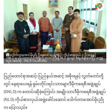
ဒေါက်တာအောင်မိုးညို ဦးဆောင်သည့် NLD ကိုယ်စားလှယ် ၃ ဦးအဖွဲ့နှင့်
SNLD မှ ကိုယ်စားလှယ်အဖွဲ့တို့ တောင်ကြီးရှိ NLD ရုံးတွင် ဆွေးနွေးခဲ့အပြီး တွေ့ရ
စဉ်။ (ဓာတ်ပုံ- SNLD Facebook)
ပြည်ထောင်စုအဆင့်၊ ပြည်နယ်အဆင့် အစိုးရနှင့် လွှတ်တော်တို့
တွင် နေရာပေးရန် ရှမ်းတိုင်းရင်းသားများဒီမိုကရေစီအဖွဲ့ချုပ်
(SNLD) က တောင်းဆိုခဲ့ကြောင်း အမျိုးသားဒီမိုကရေစီအဖွဲ့ချုပ်
(NLD) ကိုယ်စားလှယ်အဖွဲ့ခေါင်းဆောင် ဒေါက်တာအောင်မိုးညို
က ပြောသည်။