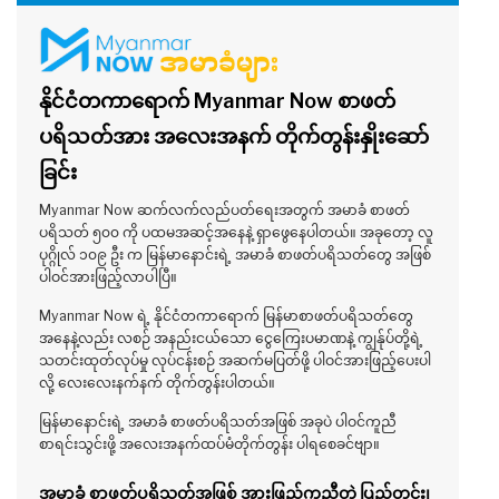
နိုင်ငံတကာရောက် Myanmar Now စာဖတ်
ပရိသတ်အား အလေးအနက် တိုက်တွန်းနှိုးဆော်
ခြင်း
Myanmar Now ဆက်လက်လည်ပတ်ရေးအတွက် အမာခံ စာဖတ်
ပရိသတ် ၅၀၀ ကို ပထမအဆင့်အနေနဲ့ ရှာဖွေနေပါတယ်။ အခုတော့ လူ
ပုဂ္ဂိုလ် ၁၀၉ ဦး က မြန်မာနောင်းရဲ့ အမာခံ စာဖတ်ပရိသတ်တွေ အဖြစ်
ပါဝင်အားဖြည့်လာပါပြီ။
Myanmar Now ရဲ့ နိုင်ငံတကာရောက် မြန်မာစာဖတ်ပရိသတ်တွေ
အနေနဲ့လည်း လစဉ် အနည်းငယ်သော ငွေကြေးပမာဏနဲ့ ကျွန်ုပ်တို့ရဲ့
သတင်းထုတ်လုပ်မှု လုပ်ငန်းစဉ် အဆက်မပြတ်ဖို့ ပါဝင်အားဖြည့်ပေးပါ
လို့ လေးလေးနက်နက် တိုက်တွန်းပါတယ်။
မြန်မာနောင်းရဲ့ အမာခံ စာဖတ်ပရိသတ်အဖြစ် အခုပဲ ပါဝင်ကူညီ
စာရင်းသွင်းဖို့ အလေးအနက်ထပ်မံတိုက်တွန်း ပါရစေခင်ဗျာ။
အမာခံ စာဖတ်ပရိသတ်အဖြစ် အားဖြည့်ကူညီတဲ့ ပြည်တွင်း၊