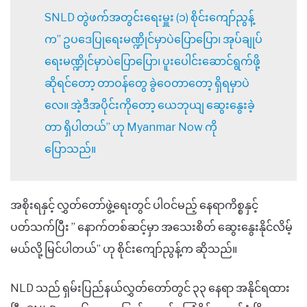
SNLD တွဲဖက်အတွင်းရေးမှူး (၁) စိုင်းကျော်ညွန့်
က” ဥပဒေပြုရေးမဏ္ဍိုင်မှာပဲပြောပြော၊ အုပ်ချုပ်
ရေးမဏ္ဍိုင်မှာပဲပြောပြော၊ ပူးပေါင်းဆောင်ရွက်ဖို့
ဆိုရင်တော့ တာဝန်တွေ ခွဲဝေတာတော့ ရှိရမှာပဲ
လေ။ အဲ့ဒီအပိုင်းကိုတော့ ယေဘုယျ ဆွေးနွေးခဲ့
တာ ရှိပါတယ်” ဟု Myanmar Now ကို
ပြောသည်။
အစိုးရနှင့် လွှတ်တော်ဖွဲ့ရေးတွင် ပါဝင်မည့် နေရာကိစ္စနှင့်
ပတ်သက်ပြီး ” နောက်တစ်ဆင့်မှာ အသေးစိတ် ဆွေးနွေးနိုင်လိမ့်
မယ်လို့ မြင်ပါတယ်” ဟု စိုင်းကျော်ညွန့်က ဆိုသည်။
NLD သည် ရှမ်းပြည်နယ်လွှတ်တော်တွင် ၃၃ နေရာ အနိုင်ရထား