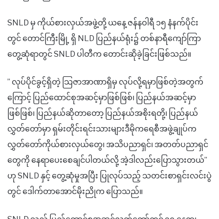
SNLD မှ ကိုယ်စားလှယ်အဖွဲ့တို့ ယနေ့ ဇန်နဝါရီ ၁၅ နံနက်ပိုင်း
တွင် တောင်ကြီးမြို့ ရှိ NLD ပြည်နယ်ရုံး၌ တစ်နာရီကျော်ကြာ
တွေ့ဆုံရာတွင် SNLD ပါတီက တောင်းဆိုခဲ့ခြင်းဖြစ်သည်။
” လုပ်ပိုင်ခွင့်ရှိတဲ့ သြဇာအာဏာရှိမှ လုပ်လို့ရမှာဖြစ်တဲ့အတွက်
ကြောင့် ပြည်ထောင်စုအဆင့်မှာဖြစ်ဖြစ်၊ ပြည်နယ်အဆင့်မှာ
ဖြစ်ဖြစ်၊ ပြည်နယ်ဆိုတာတော့ ပြည်နယ်အစိုးရတို့၊ ပြည်နယ်
လွှတ်တော်မှာ ရှမ်းတိုင်းရင်းသားများဒီမိုကရေစီအဖွဲ့ချုပ်က
လွှတ်တော်ကိုယ်စားလှယ်တွေ၊ အသိပညာရှင်၊ အတတ်ပညာရှင်
တွေကို နေရာပေးစေချင်ပါတယ်လို့ အဲ့ဒါလည်းပြောသွားတယ်”
ဟု SNLD နှင့် တွေ့ဆုံမှုအပြီး ပြုလုပ်သည့် သတင်းစာရှင်းလင်းပွဲ
တွင် ဒေါက်တာအောင်မိုးညိုက ပြောသည်။