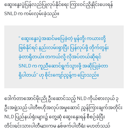
ဆွေးနွေးပွဲပြန်လည်ပြုလုပ်နိုင်ရေး ကြားဝင်ညှိနှိုင်းပေးရန်
SNLD က ကမ်းလှမ်းခဲ့သည်။
” ဆွေးနွေးပွဲအဆင်မပြေခဲ့တဲ့ မွန်တို့၊ ကယားတို့
ဖြစ်နိုင်ရင် နည်းလမ်းရှာပြီး ပြန်လုပ်ဖို့ တိုက်တွန်း
ခဲ့တာရှိတယ်။ တကယ်လို့ လိုအပ်တယ်ဆိုရင်
SNLD က ကူညီဆောင်ရွက်သွားဖို့ အဆိုပြုခဲ့တာ
ရှိပါတယ်” ဟု စိုင်းကျော်ညွန့်က ပြောသည်။
ဒေါက်တာအောင်မိုးညို ဦးဆောင်သည့် NLD ကိုယ်စားလှယ် ၃
ဦးအဖွဲ့သည် ပါတီဗဟိုအလုပ်အမှုဆောင် ညွှန်ကြားချက်အတိုင်း
NLD ပြည်နယ်ရုံးများ၌ တွေ့ဆုံ ဆွေးနွေးရန် စီစဉ်ခဲ့ပြီး
တိုင်းရင်းသားပါတီများကမူ နှစ်ဖက်ပါတီရုံး မဟုတ်သည့်