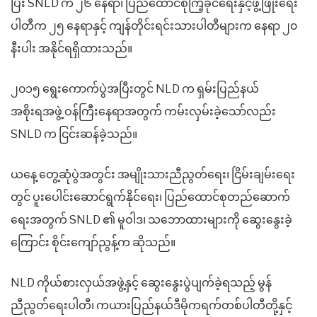
ပြီး SNLD က ၂၆ နေရာ၊ ပြည်ထောင်စုကြံ့ခိုင်ရေးနှင့်ဖွံ့ဖြိုးရေး
ပါတီက ၂၅ နေရာနှင့် ကျန်တိုင်းရင်းသားပါတီများက နေရာ ၂၀
နီးပါး အနိုင်ရရှိထားသည်။
၂၀၁၅ ရွေးကောက်ပွဲအပြီးတွင် NLD က ရှမ်းပြည်နယ်
အစိုးရအဖွဲ့ ဝန်ကြီးနေရာအတွက် ကမ်းလှမ်းခဲ့သော်လည်း
SNLD က ငြင်းဆန်ခဲ့သည်။
ယနေ့ တွေ့ဆုံပွဲအတွင်း အမျိုးသားညီညွတ်ရေး၊ ငြိမ်းချမ်းရေး
တွင် ပူးပေါင်းဆောင်ရွက်နိုင်ရေး၊ ပြည်ထောင်စုတည်ဆောက်
ရေးအတွက် SNLD ၏ မူဝါဒ၊ သဘောထားများကို ဆွေးနွေးခဲ့
ကြောင်း စိုင်းကျော်ညွန့်က ဆိုသည်။
NLD ကိုယ်စားလှယ်အဖွဲ့နှင့် ဆွေးနွေးပွဲပျက်ခဲ့ရသည့် မွန်
ညီညွတ်ရေးပါတီ၊ ကယားပြည်နယ်ဒီမိုကရက်တစ်ပါတီတို့နှင့်