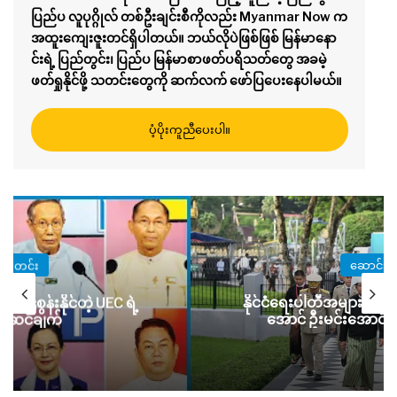
ပြည်ပ လူပုဂ္ဂိုလ် တစ်ဦးချင်းစီကိုလည်း Myanmar Now က
အထူးကျေးဇူးတင်ရှိပါတယ်။ ဘယ်လိုပဲဖြစ်ဖြစ် မြန်မာနော
င်းရဲ့ ပြည်တွင်း၊ ပြည်ပ မြန်မာစာဖတ်ပရိသတ်တွေ အခမဲ့
ဖတ်ရှုနိုင်ဖို့ သတင်းတွေကို ဆက်လက် ဖော်ပြပေးနေပါမယ်။
ပံ့ပိုးကူညီပေးပါ။
ဆောင်းပါး
ထောင်ဒဏ် နှစ်
းပါတီအများအပြား ပျောက်ကွယ်သွား
ကျဉ်း၏ရုပ
ဦးမင်းအောင်လှိုင် ကြိုးစားလာ
မိ