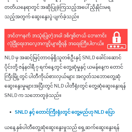
တတိယနေရာတွင် အဆိုပြုခဲ့ကြသည့်အပေါ် ညှိနှိုင်းမရ
သည့်အတွက် ဆွေးနွေးပွဲ ပျက်ခဲ့သည်။
NLD မှ အဆင့်မြင့်တာဝန်ရှိသူတစ်ဦးနှင့် SNLD ခေါင်းဆောင်
ပိုင်းတို့ ဇန်နဝါရီ ၇ ရက်နေ့တွင် တွေ့ဆုံမှုနှင့် ယမန်နေ့က တောင်
ကြီးမြို့တွင် ပါတီကိုယ်စားလှယ်များ အလွတ်သဘောတွေ့ဆုံ
ဆွေးနွေးမှုများအပြီးတွင် NLD ပါတီရုံးတွင် တွေ့ဆုံဆွေးနွေးရန်
SNLD က သဘောတူခဲ့သည်။
SNLD နှင့် တောင်ကြီးရုံးတွင် တွေ့မည်ဟု NLD ပြော
ယနေ့ နှစ်ပါတီတွေ့ဆုံဆွေးနွေးမှုသည် ရှေ့ဆက်ဆွေးနွေးရန်