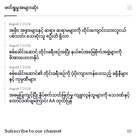
ဖတ်ရှုမှုအများဆုံး
August 7, 2026
အဖိုး၊ အဖွားများနှင့် ဆရာ၊ ဆရာမများကို ထိုင်းကျောင်းသားလူငယ်
ပစ်သတ်၊ သေဆုံးသူ ၈ဦးထိ ရှိလာ
August 7, 2026
စစ်ခေါင်းဆောင် ထိုင်းခရီးစဉ်အပြီး နယ်စပ်အခြေစိုက်အဖွဲ့များကို
ဖိအားပေးလာနိုင်
August 7, 2026
စစ်ခေါင်းဆောင်၏ ထိုင်းခရီးစဉ်ကို ပံ့ပိုးကျားကန်ပေးသည့် ခရိုနီများ
နှင့် ကုမ္ပဏီများ
August 7, 2026
အဓမ္မပြုကျင့်ပြီး နှိပ်စက်သတ်ဖြတ်မှု ကျူးလွန်သူများကို သေဒဏ်နှင့်
ထောင်ဒဏ်ချကြောင်း AA ထုတ်ပြန်
Subscribe to our channel