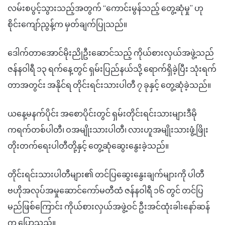
လမ်းစပွင့်သွားသည့်အတွက် “ကောင်းမွန်သည့် တွေ့ဆုံမှု” ဟု
စိုင်းကျော်ညွန့်က မှတ်ချက်ပြုသည်။
ဒေါက်တာအောင်မိုးညိုဦးဆောင်သည့် ကိုယ်စားလှယ်အဖွဲ့သည်
ဇန်နဝါရီ ၁၃ ရက်နေ့တွင် ရှမ်းပြည်နယ်သို့ ရောက်ရှိခဲ့ပြီး သုံးရက်
တာအတွင်း အနိုင်ရ တိုင်းရင်းသားပါတီ ၇ ခုနှင့် တွေ့ဆုံခဲ့သည်။
ယနေ့မနက်ပိုင်း အစောပိုင်းတွင် ရှမ်းတိုင်းရင်းသားများဒီမို
ကရက်တစ်ပါတီ၊ ဝအမျိုးသားပါတီ၊ လားဟူအမျိုးသားဖွံ့ဖြိုး
တိုးတက်ရေးပါတီတို့နှင့် တွေ့ဆုံဆွေးနွေးခဲ့သည်။
တိုင်းရင်းသားပါတီများ၏ တင်ပြဆွေးနွေးချက်များကို ပါတီ
ဗဟိုအလုပ်အမှုဆောင်ကော်မတီထံ ဇန်နဝါရီ ၁၆ တွင် တင်ပြ
မည်ဖြစ်ကြောင်း ကိုယ်စားလှယ်အဖွဲ့ဝင် ဦးအင်ထုံးခါးနော်ဆန်
က ပြောသည်။