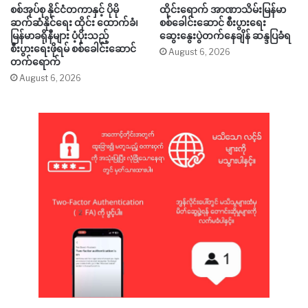
စစ်အုပ်စု နိုင်ငံတကာနှင့် ပိုမို
ထိုင်းရောက် အာဏာသိမ်းမြန်မာ
ဆက်ဆံနိုင်ရေး ထိုင်း ထောက်ခံ၊
စစ်ခေါင်းဆောင် စီးပွားရေး
မြန်မာခရိုနီများ ပံ့ပိုးသည့်
ဆွေးနွေးပွဲတက်နေချိန် ဆန္ဒပြခံရ
စီးပွားရေးဖိုရမ် စစ်ခေါင်းဆောင်
August 6, 2026
တက်ရောက်
August 6, 2026