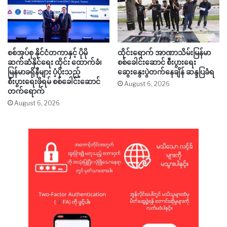
စစ်အုပ်စု နိုင်ငံတကာနှင့် ပိုမို
ထိုင်းရောက် အာဏာသိမ်းမြန်မာ
ဆက်ဆံနိုင်ရေး ထိုင်း ထောက်ခံ၊
စစ်ခေါင်းဆောင် စီးပွားရေး
မြန်မာခရိုနီများ ပံ့ပိုးသည့်
ဆွေးနွေးပွဲတက်နေချိန် ဆန္ဒပြခံရ
စီးပွားရေးဖိုရမ် စစ်ခေါင်းဆောင်
August 6, 2026
တက်ရောက်
August 6, 2026