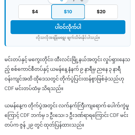
$4
$10
$20
ပါဝင်လိုက်ပါ
လိုသလိုအချိန်မရွေး ဖျက်သိမ်းနိုင်ပါသည်။​
မင်းတပ်နှင့် မကွေးတိုင်း၊ ထီးလင်းမြို့နယ်အတွင်း လှုပ်ရှားနေသ
ည့် စစ်ကောင်စီတပ်နှင့် ယမန်နေ့ နံနက် ၉ နာရီမှ ညနေ ၃ နာရီ
ဝန်းကျင်အထိ ထိုဒေသတွင် တိုက်ပွဲပြင်းထန်စွာဖြစ်ခဲ့သည်ဟု
CDF မင်းတပ်ထံမှ သိရသည်။
ယမန်နေ့က တိုက်ပွဲအတွင်း လက်နက်ကြီးကျရောက် ပေါက်ကွဲမှု
ကြောင့် CDF ဘက်မှ ၁ ဦးသေ၊ ၁ ဦးဒဏ်ရာရကြောင်း CDF မင်း
တပ်က ဇွန် ၂၉ တွင် ထုတ်ပြန်ထားသည်။