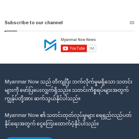
Subscribe to our channel
Myanmar Now သည် တိကျပြီး ဘက်လိုက်မှုမရှိသော သတင်း
များကို ဖော်ပြပေးလျှက်ရှိသည်။ သတင်းကိစ္စရပ်များအတွက်
ကျွန်ုပ်တို့အား ဆက်သွယ်နိုင်ပါသည်။
Myanmar Now ၏ သတင်းထုတ်လုပ်မှုများ ရေရှည်လည်ပတ်
နိုင်ရေးအတွက် ငွေကြေးထောက်ပံ့နိုင်ပါသည်။