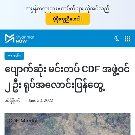
အမှန်တရားမှာ မဟာမိတ်များ လိုအပ်သည်
ပံ့ပိုးကူညီပေးပါ။
Switch
M
သတင်း
ပျောက်ဆုံး မင်းတပ် CDF အဖွဲ့ဝင်
၂ ဦး ရုပ်အလောင်းပြန်တွေ့
ခင်ရီရီဇော်
June 30, 2022