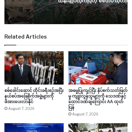
ရ
ထိန်းချုပ်လိုက်ပြီဟု စစ်တပ် ထုတ်ပြန
Related Articles
စစ်ခေါင်းဆောင် ထိုင်းခရီးစဉ်အပြီး
အဓမ္မပြုကျင့်ပြီး နှိပ်စက်သတ်ဖြတ်
နယ်စပ်အခြေစိုက်အဖွဲ့များကို
မှု ကျူးလွန်သူများကို သေဒဏ်နှင့်
ဖိအားပေးလာနိုင်
ထောင်ဒဏ်ချကြောင်း AA ထုတ်
ပြန်
August 7, 2026
August 7, 2026