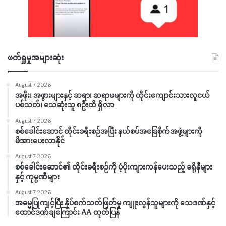
ဖတ်ရှုမှုအများဆုံး
August 7, 2026
အဖိုး၊ အဖွားများနှင့် ဆရာ၊ ဆရာမများကို ထိုင်းကျောင်းသားလူငယ်
ပစ်သတ်၊ သေဆုံးသူ ၈ဦးထိ ရှိလာ
August 7, 2026
စစ်ခေါင်းဆောင် ထိုင်းခရီးစဉ်အပြီး နယ်စပ်အခြေစိုက်အဖွဲ့များကို
ဖိအားပေးလာနိုင်
August 7, 2026
စစ်ခေါင်းဆောင်၏ ထိုင်းခရီးစဉ်ကို ပံ့ပိုးကျားကန်ပေးသည့် ခရိုနီများ
နှင့် ကုမ္ပဏီများ
August 7, 2026
အဓမ္မပြုကျင့်ပြီး နှိပ်စက်သတ်ဖြတ်မှု ကျူးလွန်သူများကို သေဒဏ်နှင့်
ထောင်ဒဏ်ချကြောင်း AA ထုတ်ပြန်