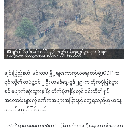
ချင်းပြည်နယ်၊ မင်းတပ်မြို့နယ်အတွင်း စစ်ရေးလှုပ်ရှားနေသည့် ချင်း
ကာကွယ်ရေးတပ်ဖွဲ့ဝင်များ။ ဓာတ်ပုံ - CDF (မင်းတပ်)
ချင်းပြည်နယ်၊ မင်းတပ်မြို့ ချင်းကာကွယ်ရေးတပ်ဖွဲ့ (CDF) က
၎င်းတို့၏ တပ်ဖွဲ့ဝင် ၂ ဦး ယမန်နေ့ (ဇွန် ၂၉) က တိုက်ပွဲဖြစ်ပွား
စဉ် ပျောက်ဆုံးသွားခဲ့ပြီး တိုက်ပွဲအပြီးတွင် ၎င်းတို့၏ ရုပ်
အလောင်းများကို ဒဏ်ရာအများအပြားနှင့် တွေ့ရသည်ဟု ယနေ့
သတင်းထုတ်ပြန်သည်။
ပလုံတွီရွာမှ စစ်ကောင်စီတပ် ပြန်ထွက်သွားပြီးနောက် ဝင်ရောက်