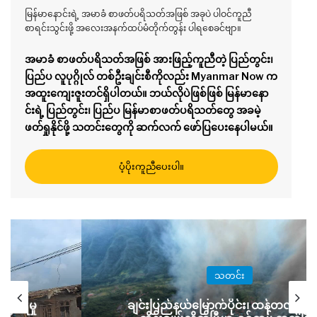
မြန်မာနောင်းရဲ့ အမာခံ စာဖတ်ပရိသတ်အဖြစ် အခုပဲ ပါဝင်ကူညီ
စာရင်းသွင်းဖို့ အလေးအနက်ထပ်မံတိုက်တွန်း ပါရစေခင်ဗျာ။
အမာခံ စာဖတ်ပရိသတ်အဖြစ် အားဖြည့်ကူညီတဲ့ ပြည်တွင်း၊
ပြည်ပ လူပုဂ္ဂိုလ် တစ်ဦးချင်းစီကိုလည်း Myanmar Now က
အထူးကျေးဇူးတင်ရှိပါတယ်။ ဘယ်လိုပဲဖြစ်ဖြစ် မြန်မာနော
င်းရဲ့ ပြည်တွင်း၊ ပြည်ပ မြန်မာစာဖတ်ပရိသတ်တွေ အခမဲ့
ဖတ်ရှုနိုင်ဖို့ သတင်းတွေကို ဆက်လက် ဖော်ပြပေးနေပါမယ်။
ပံ့ပိုးကူညီပေးပါ။
သတင်း
ကြဲခံရမှု
ချင်းပြည်နယ်မြောက်ပိုင်း၊ ထန်တလန်မြို့