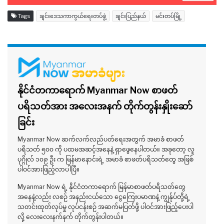
Tags
ချင်းဒေသကာကွယ်ရေးတပ်ဖွဲ့
ချင်းပြည်နယ်
မင်းတပ်မြို့
နိုင်ငံတကာရောက် Myanmar Now စာဖတ်
ပရိသတ်အား အလေးအနက် တိုက်တွန်းနှိုးဆော်
ခြင်း
Myanmar Now ဆက်လက်လည်ပတ်ရေးအတွက် အမာခံ စာဖတ်
ပရိသတ် ၅၀၀ ကို ပထမအဆင့်အနေနဲ့ ရှာဖွေနေပါတယ်။ အခုတော့ လူ
ပုဂ္ဂိုလ် ၁၀၉ ဦး က မြန်မာနောင်းရဲ့ အမာခံ စာဖတ်ပရိသတ်တွေ အဖြစ်
ပါဝင်အားဖြည့်လာပါပြီ။
Myanmar Now ရဲ့ နိုင်ငံတကာရောက် မြန်မာစာဖတ်ပရိသတ်တွေ
အနေနဲ့လည်း လစဉ် အနည်းငယ်သော ငွေကြေးပမာဏနဲ့ ကျွန်ုပ်တို့ရဲ့
သတင်းထုတ်လုပ်မှု လုပ်ငန်းစဉ် အဆက်မပြတ်ဖို့ ပါဝင်အားဖြည့်ပေးပါ
လို့ လေးလေးနက်နက် တိုက်တွန်းပါတယ်။