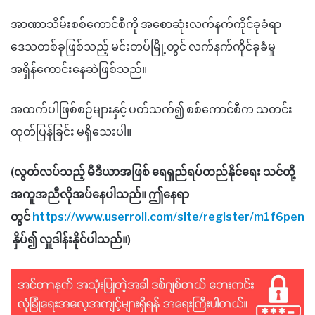
အာဏာသိမ်းစစ်ကောင်စီကို အစောဆုံးလက်နက်ကိုင်ခုခံရာ
ဒေသတစ်ခုဖြစ်သည့် မင်းတပ်မြို့တွင် လက်နက်ကိုင်ခုခံမှု
အရှိန်ကောင်းနေဆဲဖြစ်သည်။
အထက်ပါဖြစ်စဉ်များနှင့် ပတ်သက်၍ စစ်ကောင်စီက သတင်း
ထုတ်ပြန်ခြင်း မရှိသေးပါ။
(လွတ်လပ်သည့် မီဒီယာအဖြစ် ရေရှည်ရပ်တည်နိုင်ရေး သင်တို့
အကူအညီလိုအပ်နေပါသည်။ ဤနေရာ
တွင်
https://www.userroll.com/site/register/m1f6pen
နှိပ်၍ လှူဒါန်းနိုင်ပါသည်။)