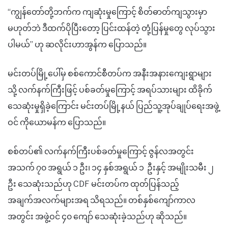
“ကျွန်တော်တို့ဘက်က ကျဆုံးမှုကြောင့် စိတ်ဓာတ်ကျသွားမှာ
မဟုတ်ဘဲ ဒီထက်ပိုပြီးတော့ ပြင်းထန်တဲ့ တုံ့ပြန်မှုတွေ လုပ်သွား
ပါမယ်” ဟု ဆလိုင်းဟာအွန်က ပြောသည်။
မင်းတပ်မြို့ပေါ်မှ စစ်ကောင်စီတပ်က အနီးအနားကျေးရွာများ
သို့ လက်နက်ကြီးဖြင့် ပစ်ခတ်မှုကြောင့် အရပ်သားများ ထိခိုက်
သေဆုံးမှုရှိခဲ့ကြောင်း မင်းတပ်မြို့နယ် ပြည်သူ့အုပ်ချုပ်ရေးအဖွဲ့
ဝင် ကိုယောမန်က ပြောသည်။
စစ်တပ်၏ လက်နက်ကြီးပစ်ခတ်မှုကြောင့် ဇွန်လအတွင်း
အသက် ၇၀ အရွယ် ၁ ဦး၊ ၁၄ နှစ်အရွယ် ၁ ဦးနှင့် အမျိုးသမီး ၂
ဦး သေဆုံးသည်ဟု CDF မင်းတပ်က ထုတ်ပြန်သည့်
အချက်အလက်များအရ သိရသည်။ တစ်နှစ်ကျော်ကာလ
အတွင်း အဖွဲ့ဝင် ၄၀ ကျော် သေဆုံးခဲ့သည်ဟု ဆိုသည်။