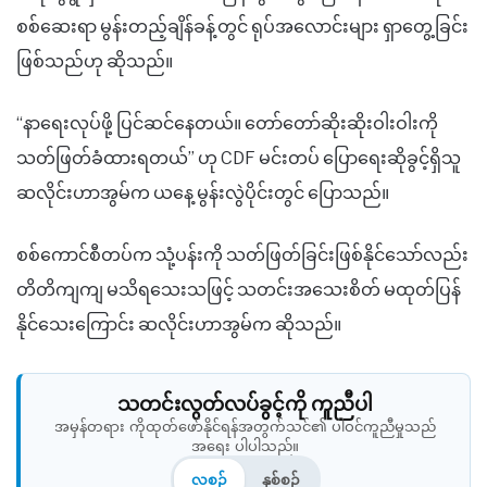
စစ်ဆေးရာ မွန်းတည့်ချိန်ခန့်တွင် ရုပ်အလောင်းများ ရှာတွေ့ခြင်း
ဖြစ်သည်ဟု ဆိုသည်။
“နာရေးလုပ်ဖို့ ပြင်ဆင်နေတယ်။ တော်တော်ဆိုးဆိုးဝါးဝါးကို
သတ်ဖြတ်ခံထားရတယ်” ဟု CDF မင်းတပ် ပြောရေးဆိုခွင့်ရှိသူ
ဆလိုင်းဟာအွမ်က ယနေ့ မွန်းလွဲပိုင်းတွင် ပြောသည်။
စစ်ကောင်စီတပ်က သုံ့ပန်းကို သတ်ဖြတ်ခြင်းဖြစ်နိုင်သော်လည်း
တိတိကျကျ မသိရသေးသဖြင့် သတင်းအသေးစိတ် မထုတ်ပြန်
နိုင်သေးကြောင်း ဆလိုင်းဟာအွမ်က ဆိုသည်။
သတင်းလွတ်လပ်ခွင့်ကို ကူညီပါ
အမှန်တရား ကိုထုတ်ဖော်နိုင်ရန်အတွက်သင်၏ ပါဝင်ကူညီမှုသည်
အရေး ပါပါသည်။
လစဉ်
နှစ်စဉ်