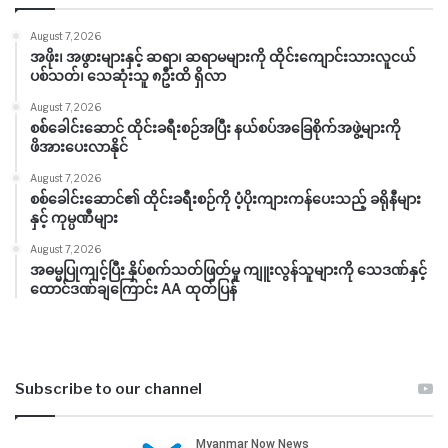
August 7, 2026
အဖိုး၊ အဖွားများနှင့် ဆရာ၊ ဆရာမများကို ထိုင်းကျောင်းသားလူငယ်
ပစ်သတ်၊ သေဆုံးသူ ၈ဦးထိ ရှိလာ
August 7, 2026
စစ်ခေါင်းဆောင် ထိုင်းခရီးစဉ်အပြီး နယ်စပ်အခြေစိုက်အဖွဲ့များကို
ဖိအားပေးလာနိုင်
August 7, 2026
စစ်ခေါင်းဆောင်၏ ထိုင်းခရီးစဉ်ကို ပံ့ပိုးကျားကန်ပေးသည့် ခရိုနီများ
နှင့် ကုမ္ပဏီများ
August 7, 2026
အဓမ္မပြုကျင့်ပြီး နှိပ်စက်သတ်ဖြတ်မှု ကျူးလွန်သူများကို သေဒဏ်နှင့်
ထောင်ဒဏ်ချကြောင်း AA ထုတ်ပြန်
Subscribe to our channel