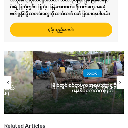
င်းရဲ့ ပြည်တွင်း၊ ပြည်ပ မြန်မာစာဖတ်ပရိသတ်တွေ အခမဲ့
ဖတ်ရှုနိုင်ဖို့ သတင်းတွေကို ဆက်လက် ဖော်ပြပေးနေပါမယ်။
ပံ့ပိုးကူညီပေးပါ။
သတင်း
စစ်တပ်
မြိုင်တွင် စစ်တပ်က အရပ်သား ၄ ဦးကို ညှ
ုင်ခဲ့တယ်”
ပန်းနှိပ်စက်သတ်ဖြတ်
 SAF)
Related Articles