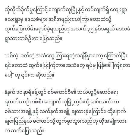
ထိုတိုက်ခိုက်မှုကြောင့် ကျောက်ထုမြို့နှင့် ကပ်လျက်ရှိ ကျေးရွာ
လေးရွာမှ ဒေသခံများ နာရီအနည်းငယ်ကြာ တောထဲသို့
ထွက်ပြေးတိမ်းရှောင်ခဲ့ရသည်ဟု အသက် ၃၅ နှစ်အရွယ် ဒေသခံ
ရွာသားတစ်ဦးက ပြောသည်။​
“ပစ်တဲ့၊ ခတ်တဲ့ အသံတွေ ကြားရတဲ့အချိန်မှာတော့ ကြောက်ပြီး
ရင် တောထဲ ထွက်ပြေးကြတာ။ အသံတွေ ရပ်မှ ပြန်ခေါ်ကြရတာ
ပေါ့” ဟု ၎င်းက ဆိုသည်။
နံနက် ၁၀ နာရီခန့်တွင် စစ်ကောင်စီ၏ သယ်ယူပို့ဆောင်ရေး
ရဟတ်ယာဉ်တစ်စီး ကျောက်ထုမြို့တွင်းသို့ ဆင်းသက်ကာ
စစ်သားအချို့နှင့် လက်နက်အချို့ ချထားခဲ့ကြောင်း၊ ထို့နောက်
ချင်းပြည်နယ် မင်းတပ်သို့ ထွက်ခွာသွားသည်ဟု ထိုအမျိုးသား
က ဆက်ပြောသည်။