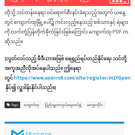
ထိုသို့ သင်တန်းနေရာ ဝင်ရောက်စီးနင်းခံရသည့်အတွက် ယနေ့
တွင် ကျောက်ထုမြို့ပေါ်၌ ကင်းလှည့်နေသည့် စစ်သားနှင့် ရဲများ
ကို လက်တုံ့ပြန်တိုက်ခိုက်ခြင်းဖြစ်ကြောင်း ကျောက်ထု PDF က
ဆိုသည်။​
(လွတ်လပ်သည့် မီဒီယာအဖြစ် ရေရှည်ရပ်တည်နိုင်ရေး သင်တို့
အကူအညီလိုအပ်နေပါသည်။ ဤနေရာ
တွင်
https://www.userroll.com/site/register/m1f6pen
နှိပ်၍ လှူဒါန်းနိုင်ပါသည်။)
Tags
ကျောက်ထု
ပြည်သူ့ကာကွယ်ရေးတပ်ဖွဲ့
မကွေးတိုင်း