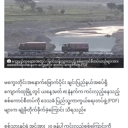
ကျောက်ထုဒေသအတွင်း ဖြတ်သန်းသွားသည့် စစ်ကောင်စီတပ်ယာဉ်များအား
ဖေဖော်ဝါရီလဆန်းက တွေ့ရစဉ်။ ဓာတ်ပုံ-ကျောက်ထု PDF
မကွေးတိုင်းအနောက်မြောက်ပိုင်း ချင်းပြည်နယ်အစပ်ရှိ
ကျောက်ထုမြို့တွင် ယနေ့ (မတ် ၈) နံနက်က ကင်းလှည့်နေသည့်
စစ်ကောင်စီတပ်ကို ဒေသခံ ပြည်သူ့ကာကွယ်ရေးတပ်ဖွဲ့ (PDF)
များက ချုံခိုတိုက်ခိုက်ခဲ့ကြောင်း သိရသည်။
စစ်သားနှင့်ရဲ အင်အား ၂၀ ခန့်ပါ ကင်းလှည့်စစ်ကြောင်းကို