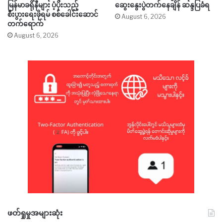
မြန်မာခရိုနီများ ပံ့ပိုးသည့်
ဆွေးနွေးပွဲတက်နေချိန် ဆန္ဒပြခံရ
စီးပွားရေးဖိုရမ် စစ်ခေါင်းဆောင်
August 6, 2026
တက်ရောက်
August 6, 2026
ဖတ်ရှုမှုအများဆုံး