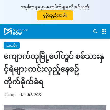
အမှန်တရားမှာ မဟာမိတ်များ လိုအပ်သည်
ပံ့ပိုးကူညီပေးပါ။
Switch
M
သတင်း
ကျောက်ထုမြို့ပေါ်တွင် စစ်သားနှ
င့်ရဲများ ကင်းလှည့်နေစဉ်
တိုက်ခိုက်ခံရ
ငြိမ်းဆွေ
March 8, 2022