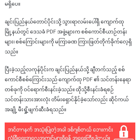
မရှိပေ။
ချင်းပြည်နယ်တောင်ပိုင်းသို့ သွားရာလမ်းပေါ်ရှိ ကျောက်ထု
မြို့နယ်တွင် ဒေသခံ PDF အဖွဲ့များက စစ်ကောင်စီယာဉ်တန်း
များ၊ စစ်ကြောင်းများကို မကြာခဏ ကြားဖြတ်တိုက်ခိုက်လေ့ရှိ
သည်။
ပြီးခဲ့သည့်လကုန်ပိုင်းက ချင်းပြည်နယ်သို့ ချီတက်သည့် စစ်
ကောင်စီစစ်ကြောင်းသည် ကျောက်ထု PDF ၏ သင်တန်းနေရာ
တစ်ခုကို ဝင်ရောက်စီးနင်းခဲ့သည်။ ထိုသို့စီးနင်းခံရစဉ်
သင်တန်းသားအားလုံး တိမ်းရှောင်နိုင်ခဲ့သော်လည်း ဆိုင်ကယ်
အချို့ မီးရှို့ဖျက်ဆီးခံရသည်။​