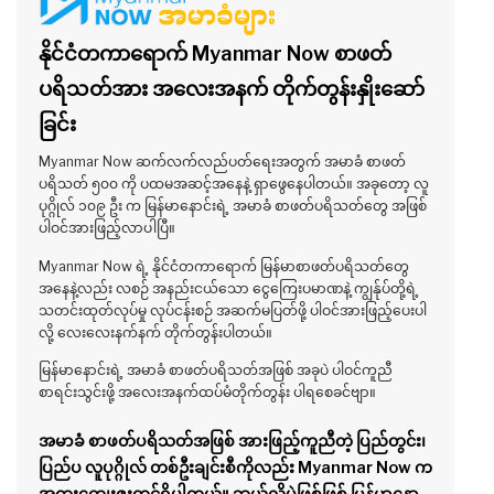
နိုင်ငံတကာရောက် Myanmar Now စာဖတ်
ပရိသတ်အား အလေးအနက် တိုက်တွန်းနှိုးဆော်
ခြင်း
Myanmar Now ဆက်လက်လည်ပတ်ရေးအတွက် အမာခံ စာဖတ်
ပရိသတ် ၅၀၀ ကို ပထမအဆင့်အနေနဲ့ ရှာဖွေနေပါတယ်။ အခုတော့ လူ
ပုဂ္ဂိုလ် ၁၀၉ ဦး က မြန်မာနောင်းရဲ့ အမာခံ စာဖတ်ပရိသတ်တွေ အဖြစ်
ပါဝင်အားဖြည့်လာပါပြီ။
Myanmar Now ရဲ့ နိုင်ငံတကာရောက် မြန်မာစာဖတ်ပရိသတ်တွေ
အနေနဲ့လည်း လစဉ် အနည်းငယ်သော ငွေကြေးပမာဏနဲ့ ကျွန်ုပ်တို့ရဲ့
သတင်းထုတ်လုပ်မှု လုပ်ငန်းစဉ် အဆက်မပြတ်ဖို့ ပါဝင်အားဖြည့်ပေးပါ
လို့ လေးလေးနက်နက် တိုက်တွန်းပါတယ်။
မြန်မာနောင်းရဲ့ အမာခံ စာဖတ်ပရိသတ်အဖြစ် အခုပဲ ပါဝင်ကူညီ
စာရင်းသွင်းဖို့ အလေးအနက်ထပ်မံတိုက်တွန်း ပါရစေခင်ဗျာ။
အမာခံ စာဖတ်ပရိသတ်အဖြစ် အားဖြည့်ကူညီတဲ့ ပြည်တွင်း၊
ပြည်ပ လူပုဂ္ဂိုလ် တစ်ဦးချင်းစီကိုလည်း Myanmar Now က
အထူးကျေးဇူးတင်ရှိပါတယ်။ ဘယ်လိုပဲဖြစ်ဖြစ် မြန်မာနော