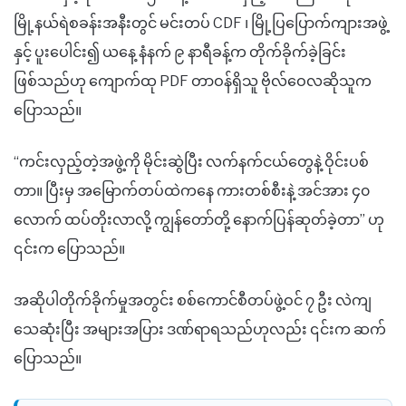
မြို့နယ်ရဲစခန်းအနီးတွင် မင်းတပ် CDF ၊ မြို့ပြပြောက်ကျားအဖွဲ့
နှင့် ပူးပေါင်း၍ ယနေ့ နံနက် ၉ နာရီခန့်က တိုက်ခိုက်ခဲ့ခြင်း
ဖြစ်သည်ဟု ကျောက်ထု PDF တာဝန်ရှိသူ ဗိုလ်ဝေလဆိုသူက
ပြောသည်။
“ကင်းလှည့်တဲ့အဖွဲ့ကို မိုင်းဆွဲပြီး လက်နက်ငယ်တွေနဲ့ ဝိုင်းပစ်
တာ။ ပြီးမှ အမြောက်တပ်ထဲကနေ ကားတစ်စီးနဲ့ အင်အား ၄၀
လောက် ထပ်တိုးလာလို့ ကျွန်တော်တို့ နောက်ပြန်ဆုတ်ခဲ့တာ” ဟု
၎င်းက ပြောသည်။
အဆိုပါတိုက်ခိုက်မှုအတွင်း စစ်ကောင်စီတပ်ဖွဲ့ဝင် ၇ ဦး လဲကျ
သေဆုံးပြီး အများအပြား ဒဏ်ရာရသည်ဟုလည်း ၎င်းက ဆက်
ပြောသည်။