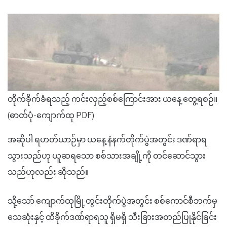
တိုက်ခိုက်ခံရသည့် ကင်းလှည့်စစ်ကြောင်းအား ယနေ့ တွေ့ရစဉ်။
(ဓာတ်ပုံ-ကျောက်ထု PDF)
အဆိုပါ ရဟတ်ယာဉ်မှာ ယနေ့ နံနက်တိုက်ပွဲအတွင်း ဒဏ်ရာရ
သွားသည်ဟု ယူဆရသော စစ်သားအချို့ကို တင်ဆောင်သွား
သည်ဟုလည်း ဆိုသည်။
သို့သော် ကျောက်ထုမြို့တွင်းတိုက်ပွဲအတွင်း စစ်ကောင်စီဘက်မှ
သေဆုံးနှင့် ထိခိုက်ဒဏ်ရာရသူ ရှိမရှိ သီးခြားအတည်ပြုနိုင်ခြင်း