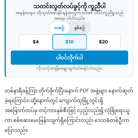
သတင်းလွတ်လပ်ခွင့်ကို ကူညီပါ
အမှန်တရား ကိုထုတ်ဖော်နိုင်ရန်အတွက်သင်၏ ပါဝင်ကူညီမှုသည်
အရေး ပါပါသည်။
လစဉ်
နှစ်စဉ်
$4
$10
$20
ပါဝင်လိုက်ပါ
လိုသလိုအချိန်မရွေး ဖျက်သိမ်းနိုင်ပါသည်။​
တစ်နာရီခန့်ကြာ တိုက်ခိုက်ပြီးနောက် PDF အဖွဲ့များ နောက်ဆုတ်
ခဲ့ရကြောင်း၊ ထို့နောက်တွင် ကျောက်ထုမြို့တွင်းရှိ
အမြောက်တပ်မှ တင့်ကားနှစ်စီးဖြင့် လှည့်လည်၍ လုံခြုံရေးယူ
ကာ စစ်ဆေးမေးမြန်းလျက်ရှိကြောင်းလည်း ဒေသခံတစ်ဦးက
ပြောသည်။