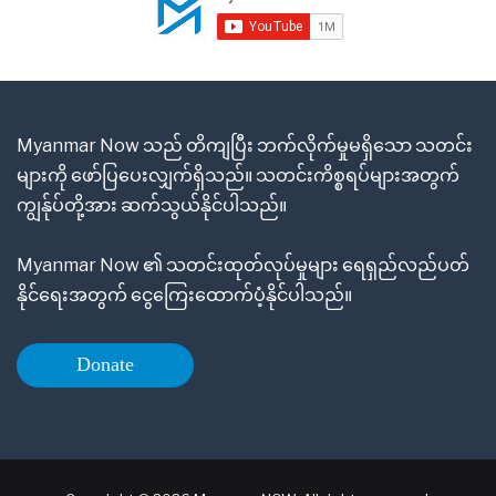
Myanmar Now သည် တိကျပြီး ဘက်လိုက်မှုမရှိသော သတင်း
များကို ဖော်ပြပေးလျှက်ရှိသည်။ သတင်းကိစ္စရပ်များအတွက်
ကျွန်ုပ်တို့အား ဆက်သွယ်နိုင်ပါသည်။
Myanmar Now ၏ သတင်းထုတ်လုပ်မှုများ ရေရှည်လည်ပတ်
နိုင်ရေးအတွက် ငွေကြေးထောက်ပံ့နိုင်ပါသည်။
Donate