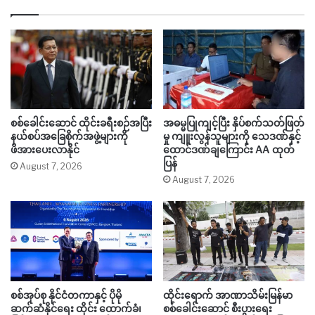
စစ်ခေါင်းဆောင် ထိုင်းခရီးစဉ်အပြီး
အဓမ္မပြုကျင့်ပြီး နှိပ်စက်သတ်ဖြတ်
နယ်စပ်အခြေစိုက်အဖွဲ့များကို
မှု ကျူးလွန်သူများကို သေဒဏ်နှင့်
ဖိအားပေးလာနိုင်
ထောင်ဒဏ်ချကြောင်း AA ထုတ်
ပြန်
August 7, 2026
August 7, 2026
စစ်အုပ်စု နိုင်ငံတကာနှင့် ပိုမို
ထိုင်းရောက် အာဏာသိမ်းမြန်မာ
ဆက်ဆံနိုင်ရေး ထိုင်း ထောက်ခံ၊
စစ်ခေါင်းဆောင် စီးပွားရေး