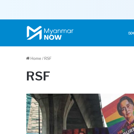
သတ
Home
/
RSF
RSF