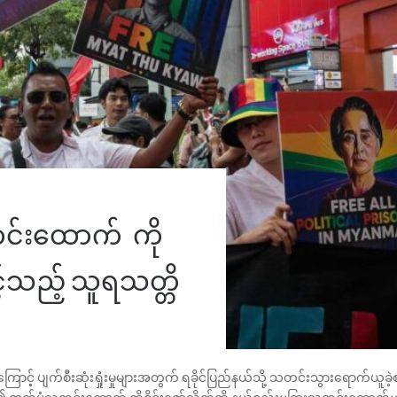
င်းထောက် ကို
ှင့်သည့် သူရသတ္တိ
ကြောင့် ပျက်စီးဆုံးရှုံးမှုများအတွက် ရခိုင်ပြည်နယ်သို့ သတင်းသွားရောက်ယူခဲ့စ