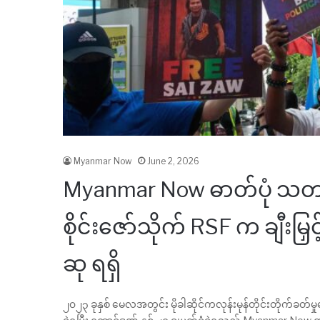
Myanmar Now
June 2, 2026
Myanmar Now ဓာတ်ပုံ သတ
စိုင်းဇော်သိုက် RSF က ချီးမြ
ဆု ရရှိ
၂၀၂၃ ခုနှစ် မေလအတွင်း မိုခါဆိုင်ကလုန်းမုန်တိုင်းတိုက်ခတ်မှု