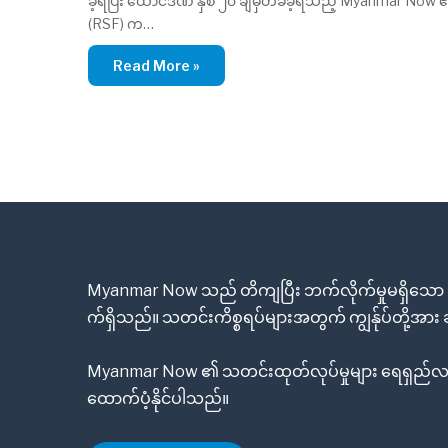
ခဲ့ရပြီး ထောင်ဒဏ် နှစ် ၂၀ ချမှတ်ခံခဲ့ရသည့် Myanmar Now
(RSF) က…
Read More »
Myanmar Now သည် တိကျပြီး ဘက်လိုက်မှုမရှိသော သ
က်ရှိသည်။ သတင်းကိစ္စရပ်များအတွက် ကျွန်ုပ်တို့အာ
Myanmar Now ၏ သတင်းထုတ်လုပ်မှုများ ရေရှည်လည
ထောက်ပံ့နိုင်ပါသည်။