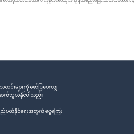
 ၏ ဓာတ်ပုံသတင်းထောက် ကိုစိုင်းဇော်သိုက်ကို နယ်စည်းမခြားသတင်းထောက်မျာ
တင်းများကို ဖော်ပြပေးလျှ
း ဆက်သွယ်နိုင်ပါသည်။
်ပတ်နိုင်ရေးအတွက် ငွေကြေး