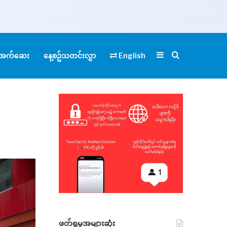
Sidebar
Search for
ုံအက်ဆေး
နေ့စဥ်သတင်းလွှာ
English
ဖတ်ရှုမှုအများဆုံး