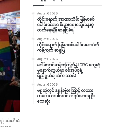
August 6, 2026
ထိုင်းရောက် အာဏာသိမ်းမြန်မာစစ်
ခေါင်းဆောင် စီးပွားရေးဆွေးနွေးပွဲ
တက်နေချိန် ဆန္ဒပြခံရ
August 6, 2026
ထိုင်းရောက် မြန်မာစစ်ခေါင်းဆောင်ကို
ကန့်ကွက် ဆန္ဒပြ
August 6, 2026
ဒေါ်အောင်ဆန်းစုကြည်နဲ့ ICRC တွေ့ဆုံ
မှုနောက်ကွယ်မှာ စစ်အုပ်စုရဲ့
ရည်ရွယ်ချက်က ဘာလဲ
August 6, 2026
ဖရူဆိုတွင် ဒရုန်းဗုံးကြောင့် လသား
ကလေး အပါအဝင် အရပ်သား ၅ ဦး
သေဆုံး
ဉ် ဖမ်းဆီးခံ