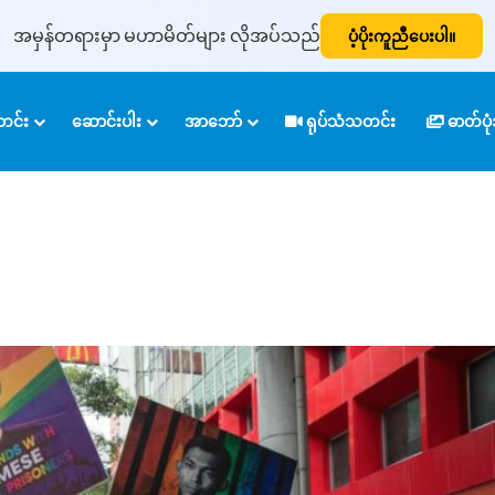
အမှန်တရားမှာ မဟာမိတ်များ လိုအပ်သည်
ပံ့ပိုးကူညီပေးပါ။
င်း
ဆောင်းပါး
အာဘော်
ရုပ်သံသတင်း
ဓာတ်ပ