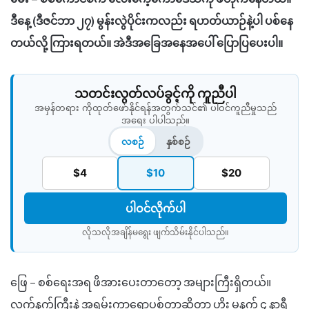
ဒီနေ့ (ဒီဇင်ဘာ ၂၇) မွန်းလွဲပိုင်းကလည်း ရဟတ်ယာဉ်နဲ့ပါ ပစ်နေ
တယ်လို့ ကြားရတယ်။ အဲဒီအခြေအနေအပေါ် ပြောပြပေးပါ။
သတင်းလွတ်လပ်ခွင့်ကို ကူညီပါ
အမှန်တရား ကိုထုတ်ဖော်နိုင်ရန်အတွက်သင်၏ ပါဝင်ကူညီမှုသည်
အရေး ပါပါသည်။
လစဉ်
နှစ်စဉ်
$4
$10
$20
ပါဝင်လိုက်ပါ
လိုသလိုအချိန်မရွေး ဖျက်သိမ်းနိုင်ပါသည်။​
ဖြေ – စစ်ရေးအရ ဖိအားပေးတာတော့ အများကြီးရှိတယ်။
လက်နက်ကြီးနဲ့ အရမ်းကာရောပစ်တာဆိုတာ ဟိုး မနက် ၄ နာရီ