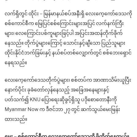
လက်ရှိတွင် ထိုင်း – မြန်မာနယ်စပ်အနီးရှိ လေးကေ့ကော်ဒေသကို
စစ်ကောင်စီက မြေပြင်စစ်ကြောင်းများအပြင် လက်နက်ကြီး
များ၊ လေကြောင်းပစ်ကူများဖြင့်ပါ အပြင်းအထန်တိုက်ခိုက်
နေသည်။ တိုက်ပွဲများကြောင့် သောင်းနှင့်ချီသော ပြည်သူများ
ထိုင်းနိုင်ငံဘက်ခြမ်းနှင့် နယ်စပ်တစ်လျှောက်တွင် စစ်ဘေးရှောင်
နေရသည်။
လေးကေ့ကော်ဒေသတိုက်ပွဲများ၊ စစ်တပ်က အာဏာသိမ်းယူပြီး
နောက်ပိုင်း ခုခံတော်လှန်နေသည့် အခြေအနေများနှင့်
ပတ်သက်၍ KNU ပြောရေးဆိုခွင့်ရှိသူ ပဒိုစောတောနီးကို
Myanmar Now က ဒီဇင်ဘာ ၂၇ တွင် ဆက်သွယ်မေးမြန်း
ထားသည်။
မေး – စစ်ကောင်စီက လေးကေ့ကော်ဒေသကို ဖိတိုက်နေတယ်။