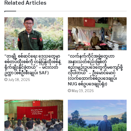
Related Articles
“တချို့ စစ်ဆင်ရေး ဒေသတွေမှာ
“လက်နက်ကိုင်အဖွဲ့တွေဟာ
စစ်တပ်ထိုးစစ်ကို တန်ပြန်ထိုးစစ်နဲ့
အနားသတ်စည်းဖြစ်တဲ့
ရိုက်ချိုးနိုင်ခဲ့တယ်” – မင်းလတ်
စည်းမျဉ်းဥပဒေတွေကိုမကျော်ဖို့
ဥက္ကာ (စစ်ဦးစီးချုပ်၊ SAF)
လိုပါတယ်” – ဦးမောင်မောင်
(လက်ထောက်စစ်ဥပဒေချုပ်၊
July 18, 2026
NUG စစ်ဥပဒေချုပ်ရုံး)
May 19, 2026