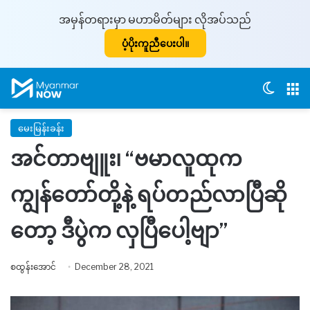
အမှန်တရားမှာ မဟာမိတ်များ လိုအပ်သည်
ပံ့ပိုးကူညီပေးပါ။
Switch
M
မေးမြန်းခန်း
အင်တာဗျူး၊ “ဗမာလူထုက
ကျွန်တော်တို့နဲ့ ရပ်တည်လာပြီဆို
တော့ ဒီပွဲက လှပြီပေါ့ဗျာ”
စထွန်းအောင်
December 28, 2021