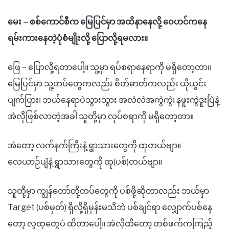
မေး – စစ်ကောင်စီက မြေပြင်မှာ အထိနာနေလို့ ဝေဟင်ကနေ
ရမ်းကားနေတဲ့ပုံစံမျိုးလို့ ပြောလို့ရမလား။
ဖြေ – ပြောလို့ရတာပေါ့။ သူ့မှာ ရပ်စရာနေရာကို မရှိတော့တာ။
မြေပြင်မှာ သူ့တပ်တွေကလည်း စိတ်ဓာတ်ကလည်း ယိုယွင်း
ပျက်ပြား၊ ဘယ်နေရာပဲသွားသွား အလဲလဲအကွဲကွဲ၊ နဖူးကွဲဒူးပြဲနဲ့
အဲလိုဖြစ်လာတဲ့အခါ သူတို့မှာ လုပ်စရာကို မရှိတော့တာ။
အဲတော့ လက်နက်ကြီးနဲ့ ရွာသားတွေကို ထုတယ်ဗျာ။
လေယာဉ်ပျံနဲ့ ရွာသားတွေကို ထု(ပစ်)တယ်ဗျာ။
သူတို့မှာ ကျွန်တော်တို့တပ်တွေကို ပစ်ဖို့ဆိုတာလည်း ဘယ်မှာ
Target (ပစ်မှတ်) ရှိလို့ရှိမှန်းမသိဘဲ ပစ်ချင်ရာ လျှောက်ပစ်နေ
တော့ လူထုတွေပဲ ထိတာပေါ့။ အဲလိုထိတော့ တစ်ဖက်ကကြည့်