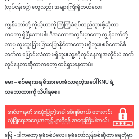
(လုပ်ငန်းစဉ်) တွေလည်း အများကြီးရှိတယ်လေ။
ကျွန်တော်တို့ ကိုယ့်ဟာကို ကြံ့ကြံ့ခံရပ်တည်သွားဖို့ဆိုတာ
ကတော့ ရှိပြီးသားပါ။ ဒီအတောအတွင်းမှာတော့ ကျွန်တော်တို့
ဘာမှ ထူးထူးခြားခြားပြောနိုင်တာတော့ မရှိဘူး။ စစ်ကောင်စီ
ဘက်က ပြောင်းလဲတာ မရှိဘူး။ သူ့နဂိုလုပ်နေကျအတိုင်းပဲ ဆက်
လုပ်နေတာဆိုတာကတော့ ထင်ရှားနေတာပဲ။
မေး – စစ်ရေးအရ ဖိအားပေးခံလာရတဲ့အပေါ် KNU ရဲ့
သဘောထားကို သိပါရစေ။
ဖြေ – ဒါကတော့ ခုခံစစ်ပဲလေ။ ခုခံတော်လှန်စစ်ဆိုတာ ရေတိုမှာ