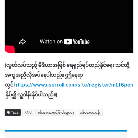
(လွတ်လပ်သည့် မီဒီယာအဖြစ် ရေရှည်ရပ်တည်နိုင်ရေး သင်တို့
အကူအညီလိုအပ်နေပါသည်။ ဤနေရာ
တွင်
https://www.userroll.com/site/register/m1f6pen
နှိပ်၍ လှူဒါန်းနိုင်ပါသည်။)
Tags
KNU
စစ်အာဏာရှင်ဖြုတ်ချရေး
ပဒိုစောတောနီး