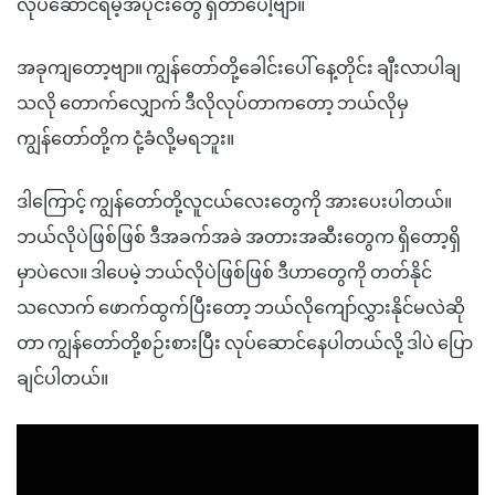
လုပ်ဆောင်ရမဲ့အပိုင်းတွေ ရှိတာပေါ့ဗျာ။
အခုကျတော့ဗျာ။ ကျွန်တော်တို့ခေါင်းပေါ် နေ့တိုင်း ချီးလာပါချ
သလို တောက်လျှောက် ဒီလိုလုပ်တာကတော့ ဘယ်လိုမှ
ကျွန်တော်တို့က ငုံ့ခံလို့မရဘူး။
ဒါကြောင့် ကျွန်တော်တို့လူငယ်လေးတွေကို အားပေးပါတယ်။
ဘယ်လိုပဲဖြစ်ဖြစ် ဒီအခက်အခဲ အတားအဆီးတွေက ရှိတော့ရှိ
မှာပဲလေ။ ဒါပေမဲ့ ဘယ်လိုပဲဖြစ်ဖြစ် ဒီဟာတွေကို တတ်နိုင်
သလောက် ဖောက်ထွက်ပြီးတော့ ဘယ်လိုကျော်လွှားနိုင်မလဲဆို
တာ ကျွန်တော်တို့စဉ်းစားပြီး လုပ်ဆောင်နေပါတယ်လို့ ဒါပဲ ပြော
ချင်ပါတယ်။