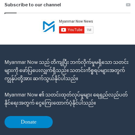
Subscribe to our channel
Myanmar Now သည် တိကျပြီး ဘက်လိုက်မှုမရှိသော သတင်း
များကို ဖော်ပြပေးလျှက်ရှိသည်။ သတင်းကိစ္စရပ်များအတွက်
ကျွန်ုပ်တို့အား ဆက်သွယ်နိုင်ပါသည်။
Myanmar Now ၏ သတင်းထုတ်လုပ်မှုများ ရေရှည်လည်ပတ်
နိုင်ရေးအတွက် ငွေကြေးထောက်ပံ့နိုင်ပါသည်။
Donate