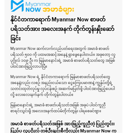
နိုင်ငံတကာရောက် Myanmar Now စာဖတ်
ပရိသတ်အား အလေးအနက် တိုက်တွန်းနှိုးဆော်
ခြင်း
Myanmar Now ဆက်လက်လည်ပတ်ရေးအတွက် အမာခံ စာဖတ်
ပရိသတ် ၅၀၀ ကို ပထမအဆင့်အနေနဲ့ ရှာဖွေနေပါတယ်။ အခုတော့ လူ
ပုဂ္ဂိုလ် ၁၀၉ ဦး က မြန်မာနောင်းရဲ့ အမာခံ စာဖတ်ပရိသတ်တွေ အဖြစ်
ပါဝင်အားဖြည့်လာပါပြီ။
Myanmar Now ရဲ့ နိုင်ငံတကာရောက် မြန်မာစာဖတ်ပရိသတ်တွေ
အနေနဲ့လည်း လစဉ် အနည်းငယ်သော ငွေကြေးပမာဏနဲ့ ကျွန်ုပ်တို့ရဲ့
သတင်းထုတ်လုပ်မှု လုပ်ငန်းစဉ် အဆက်မပြတ်ဖို့ ပါဝင်အားဖြည့်ပေးပါ
လို့ လေးလေးနက်နက် တိုက်တွန်းပါတယ်။
မြန်မာနောင်းရဲ့ အမာခံ စာဖတ်ပရိသတ်အဖြစ် အခုပဲ ပါဝင်ကူညီ
စာရင်းသွင်းဖို့ အလေးအနက်ထပ်မံတိုက်တွန်း ပါရစေခင်ဗျာ။
အမာခံ စာဖတ်ပရိသတ်အဖြစ် အားဖြည့်ကူညီတဲ့ ပြည်တွင်း၊
ပြည်ပ လူပုဂ္ဂိုလ် တစ်ဦးချင်းစီကိုလည်း Myanmar Now က