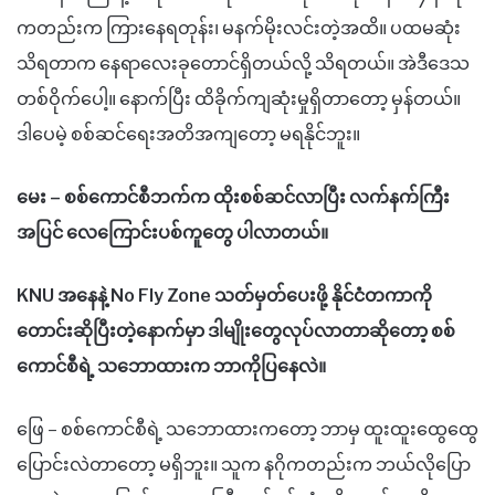
ကတည်းက ကြားနေရတုန်း၊ မနက်မိုးလင်းတဲ့အထိ။ ပထမဆုံး
သိရတာက နေရာလေးခုတောင်ရှိတယ်လို့ သိရတယ်။ အဲဒီဒေသ
တစ်ဝိုက်ပေါ့။ နောက်ပြီး ထိခိုက်ကျဆုံးမှုရှိတာတော့ မှန်တယ်။
ဒါပေမဲ့ စစ်ဆင်ရေးအတိအကျတော့ မရနိုင်ဘူး။
မေး – စစ်ကောင်စီဘက်က ထိုးစစ်ဆင်လာပြီး လက်နက်ကြီး
အပြင် လေကြောင်းပစ်ကူတွေ ပါလာတယ်။
KNU အနေနဲ့ No Fly Zone သတ်မှတ်ပေးဖို့ နိုင်ငံတကာကို
တောင်းဆိုပြီးတဲ့နောက်မှာ ဒါမျိုးတွေလုပ်လာတာဆိုတော့ စစ်
ကောင်စီရဲ့ သဘောထားက ဘာကိုပြနေလဲ။
ဖြေ – စစ်ကောင်စီရဲ့ သဘောထားကတော့ ဘာမှ ထူးထူးထွေထွေ
ပြောင်းလဲတာတော့ မရှိဘူး။ သူက နဂိုကတည်းက ဘယ်လိုပြော