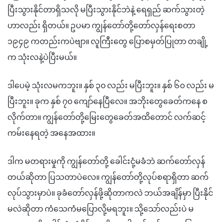
ပြီးသွားနိုင်တာရှိသလို မပြီးသွားနိုင်ဘဲနဲ့ ရေရှည် ဆက်သွားတဲ့
ဟာလည်း ရှိတယ်။ ဥပမာ ကျွန်တော်တို့တော်လှန်ရေးစတာ
၁၉၄၉ ကတည်းကပဲဗျာ။ လူကြီးတွေ ပြောစမှတ်ပြုတာ တချို့
က သုံးလနဲ့ပဲပြီးမယ်။
ဒါပေမဲ့ သုံးလမကဘူး။ နှစ် ၃၀ လည်း မပြီးဘူး။ နှစ် ၆၀ လည်း မ
ပြီးဘူး။ ခုက နှစ် ၇၀ ကျော်နေပြီလေ။ အဘိုးတွေခေတ်ကနေ စ
လိုက်တာ။ ကျွန်တော်တို့မြေးတွေခေတ်အထိတောင် လက်ဆင့်
ကမ်းနေရတဲ့ အနေအထား။
ဒါက မတရားမှုကို ကျွန်တော်တို့ ခေါင်းငုံ့မခံဘဲ ဆက်တော်လှန်
တယ်ဆိုတာ ပြသတာပဲလေ။ ကျွန်တော်တို့လုပ်စရာရှိတာ ဆက်
လုပ်သွားမှာပဲ။ ခုခံတော်လှန်ဖို့ဆိုတာကလဲ ဘယ်အချိန်မှာ ပြီးနိုင်
မလဲဆိုတာ ကံသေကံမပြောလို့မရဘူး။ သို့သော်လည်းပဲ မ