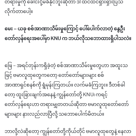
တရားမှုကို ခေါင်းငုံ့မခံနိုင်ဘူးဆိုတာ ဒါ ထင်ထင်ရှားရှားပြသ
လိုက်တာပေါ့။
မေး – ယခု စစ်အာဏာသိမ်းမှုကြောင့် ပေါ်ပေါက်လာတဲ့ နွေဦး
တော်လှန်ရေးအပေါ်မှာ KNU က ဘယ်လိုသဘောထားရှိပါသလဲ။
ဖြေ – အရင်တုန်းကရှိခဲ့တဲ့ စစ်အာဏာသိမ်းမှုတွေဟာ အထူးသ
ဖြင့် ဗမာလူထုတွေကတော့ တော်တော်များများ စစ်
အာဏာရှင်စနစ်ကို ရွံမုန်းကြတယ်။ လက်မခံကြဘူး။ ဒီတစ်ခါ
တော့ ထူးခြားချက်အနေနဲ့ ကျွန်တော်တို့ KNU၊ ကရင့်
တော်လှန်ရေးဟာ တရားမျှတတယ်ဆိုတာ ဗမာလူထုတော်တော်
များများ နားလည်လာပြီလို့ သဘောပေါက်မိတယ်။
ဘာလို့လဲဆိုတော့ ကျွန်တော်တို့ကိုယ်တိုင် ဗမာလူထုတွေနဲ့ နေလာ