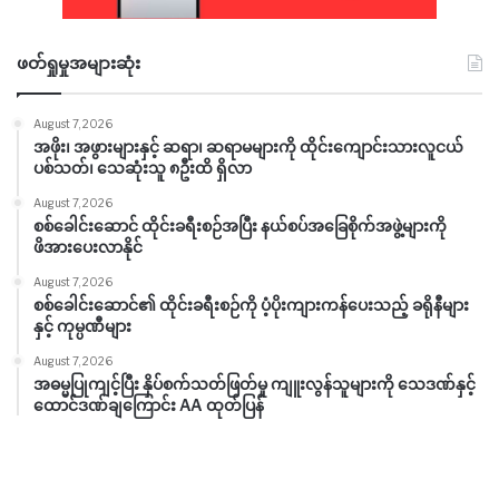
ဖတ်ရှုမှုအများဆုံး
August 7, 2026
အဖိုး၊ အဖွားများနှင့် ဆရာ၊ ဆရာမများကို ထိုင်းကျောင်းသားလူငယ်
ပစ်သတ်၊ သေဆုံးသူ ၈ဦးထိ ရှိလာ
August 7, 2026
စစ်ခေါင်းဆောင် ထိုင်းခရီးစဉ်အပြီး နယ်စပ်အခြေစိုက်အဖွဲ့များကို
ဖိအားပေးလာနိုင်
August 7, 2026
စစ်ခေါင်းဆောင်၏ ထိုင်းခရီးစဉ်ကို ပံ့ပိုးကျားကန်ပေးသည့် ခရိုနီများ
နှင့် ကုမ္ပဏီများ
August 7, 2026
အဓမ္မပြုကျင့်ပြီး နှိပ်စက်သတ်ဖြတ်မှု ကျူးလွန်သူများကို သေဒဏ်နှင့်
ထောင်ဒဏ်ချကြောင်း AA ထုတ်ပြန်