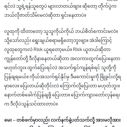
ရင်လဲ သူ့ရဲ့ရန်သူတွေပဲ များလာတယ်ဗျာ။ ဆိုတော့ တိုက်ပွဲက
ဘယ်လိုဇာတ်သိမ်းမလဲဆိုတာ ရှင်းနေတာပဲ။
လူထုကို ထိတာတော့ သူသူကိုယ်ကိုယ် ဘယ်စိတ်ကောင်းမလဲ။
သို့သော်လည်း ရွေးချယ်စရာမရှိတော့ဘူးဗျာ။ အဲဒါကြောင့်
လူထုတွေကလဲ Risk ယူရတော့မယ်။ Risk ယူတယ်ဆိုတာ
ကျွန်တော်တို့ ဒီလိုနာနေတယ်ဆိုတာ အလကားထွက်ပြေးနေတာ
မဟုတ်ဘူး။ ထွက်ပြေးရင်လဲ အသက်ရှင်ကျန်ရစ်ရင် သူတို့ကို
ပြန်ချရမယ်။ ကိုယ်အသက်ရှင်နိုင်မှ ဒီမကောင်းမှုကို ဖြိုခွင်းလို့ရ
မှာလေ။ ပြေးတယ်ဆိုတိုင်းလဲ ကြောက်လို့ပြေးတာ မဟုတ်ဘူး။
နောက်တစ်ခေါက်ပြန်ချဖို့ ပြေးတာ။ ပြောက်ကျားတော်လှန်ရေး
က ဒီလိုပဲသွန်သင်ထားတာပဲ။
မေး – တစ်ဖက်မှာလည်း လက်နက်နဲ့ပတ်သက်လို့ အားမလိုအား