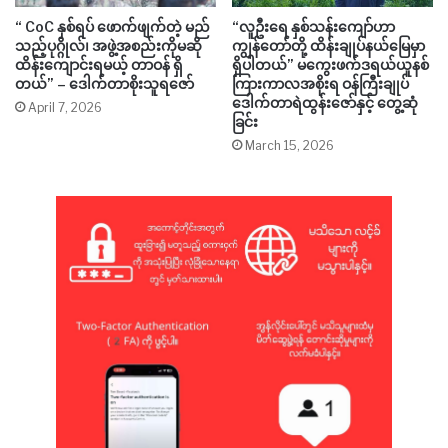
“ CoC နှစ်ရပ် ဖောက်ဖျက်တဲ့ မည်
“လူဦးရေ နှစ်သန်းကျော်ဟာ
သည့်ပုဂ္ဂိုလ်၊ အဖွဲ့အစည်းကိုမဆို
ကျွန်တော်တို့ ထိန်းချုပ်နယ်မြေမှာ
ထိန်းကျောင်းရမယ့် တာဝန် ရှိ
ရှိပါတယ်” မကွေးဖက်ဒရယ်ယူနစ်
တယ်” – ဒေါက်တာစိုးသူရဇော်
ကြားကာလအစိုးရ ဝန်ကြီးချုပ်
ဒေါက်တာရဲထွန်းဇော်နှင့် တွေ့ဆုံ
April 7, 2026
ခြင်း
March 15, 2026