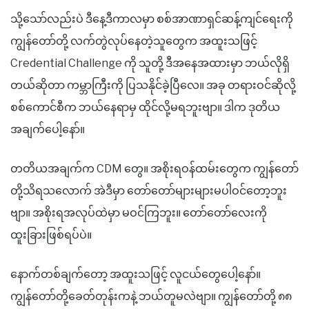
သို့သော်လည်းပဲ ဒီနေ့ဒီကာလမှာ စစ်အာဏာရှင်ဆန့်ကျင်ရေးကို
ကျွန်တော်တို့ လက်တွဲလုပ်နေတဲ့သူတွေက အထူးသဖြင့်
Credential Challenge ကို သူတို့ ဒီအနေအထားမှာ ဘယ်လိုရှိ
တယ်ဆိုတာ ကမ္ဘာကြီးကို ပြသနိုင်ခဲ့ပြီလေ။ အခု တရားဝင်ဆိုလို့
စစ်ကောင်စီက ဘယ်နေရာမှ ထိုင်လို့မရဘူးဗျာ။ ဒါက ဒုတိယ
အချက်ပေါ့နော်။
တတိယအချက်က CDM တွေ။ အစိုးရ​ဝန်ထမ်းတွေက ကျွန်တော်
တို့သိရသလောက် အဲဒီမှာ တော်တော်များများမပါဝင်တော့ဘူး
ဗျာ။ အစိုးရအလုပ်ထဲမှာ မဝင်ကြဘူး။ တော်တော်လေးကို
ထူးခြားဖြစ်ရပ်ပဲ။
နောက်တစ်ချက်တော့ အထူးသဖြင့် လူငယ်တွေပေါ့နော်။
ကျွန်တော်တို့ခေတ်တုန်းကနဲ့ ဘယ်တူမလဲဗျာ။ ကျွန်တော်တို့ ၈၈