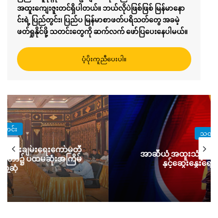
အထူးကျေးဇူးတင်ရှိပါတယ်။ ဘယ်လိုပဲဖြစ်ဖြစ် မြန်မာနော
င်းရဲ့ ပြည်တွင်း၊ ပြည်ပ မြန်မာစာဖတ်ပရိသတ်တွေ အခမဲ့
ဖတ်ရှုနိုင်ဖို့ သတင်းတွေကို ဆက်လက် ဖော်ပြပေးနေပါမယ်။
ပံ့ပိုးကူညီပေးပါ။
သတင်း
ံ အထူးသံနှင့်တွေ့ဆုံမှုသည် စစ်တပ်
အုတ်ဖိုတ
နှင့်ဆွေးနွေးရေး မဟုတ်ဟု ဆို
ဗုံးက