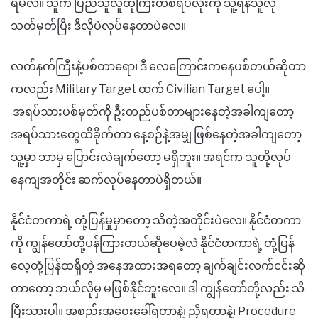
ရမလဲ။ သူက ပြည်သူလူထုကြီးတစ်ရပ်လုံးကို သူ့ရန်သူလို
သတ်မှတ်ပြီး ဒီလိုပဲလုပ်နေတာပဲလေ။
လက်နက်ကြီးနဲ့ပစ်တာရော၊ ဒီ လေကြောင်းကနေပစ်တယ်ဆိုတာ
ကလည်း Military Target ထက် Civilian Target ပေါ့။
အရပ်သားပစ်မှတ်ကို ဦးတည်ပစ်တာများနေတဲ့အခါကျတော့
အရပ်သားတွေထိခိုက်တာ နေ့စဉ်နဲ့အမျှ ဖြစ်နေတဲ့အခါကျတော့
သူ့မှာ ဘာမှ ပြောင်းလဲချက်တော့ မရှိဘူး။ အရင်က သူတို့လုပ်
နေကျအတိုင်း ဆက်လုပ်နေတာပဲရှိတယ်။
နိုင်ငံတကာရဲ့ တုံ့ပြန်မှုမှာတော့ သိတဲ့အတိုင်းပဲလေ။ နိုင်ငံတကာ
ကို ကျွန်တော်တို့ပန်ကြားတယ်ဆိုပေမဲ့လဲ နိုင်ငံတကာရဲ့ တုံ့ပြန်
လေ့တုံ့ပြန်ထရှိတဲ့ အနေအထားအရတော့ ချက်ချင်းလက်ငင်းဆို
တာတော့ ဘယ်လိုမှ မဖြစ်နိုင်ဘူးလေ။ ဒါ ကျွန်တော်တို့လည်း သိ
ပြီးသားပါ။ အစည်းအဝေးခေါ်ရတာနဲ့၊ ညှိရတာနဲ့၊ Procedure