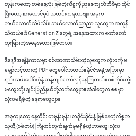
တုန်းကတော့ တစ်နေ့လုံးဖြစ်တဲ့ကိစ္စကို ညနေကျ ဘီဘီစီမှာ ထိုင်
ပြီးတော့ နားထောင်မှပဲ သတင်းကရတာဗျ။ အခုက
ဘယ်လောက်လိမ်လိမ်၊ ဘယ်လောက်ညာညာ လူတွေက အကုန်
သိတယ်။ ဒီ Generation Z တွေရဲ့ အနေအထားက တော်တော်
ထူးခြားတဲ့အနေအထားဖြစ်တယ်။
ဒီနေ့ဒီအချိန်ကာလမှာ စစ်အာဏာသိမ်းတဲ့လူတွေက လုံးဝကို မ
မျှော်လင့်ထားတဲ့ PDF တွေပေါ်လာတယ်။ နိုင်ငံအနှံ့အပြားမှာ
နည်းလမ်းပေါင်းစုံနဲ့ ဆန့်ကျင်တော်လှန်နေကြတယ်။ စစ်ကိုင်းတို့၊
မကွေးတို့၊ ချင်းပြည်နယ်တို့ဘက်တွေမှာ။ အဲဒါတွေက ၈၈ မှာ
လုံးဝမရှိခဲ့တဲ့ နေရာတွေဗျာ။
အခုကျတော့ နေ့တိုင်း တဗုန်းဗုန်း၊ တဒိုင်းဒိုင်းနဲ့ ဖြစ်နေတဲ့ကိစ္စက
သူတို့ (စစ်တပ်) ကြိုတင်တွက်ချက်မှုမရှိခဲ့တဲ့ဟာတွေ၊ လုံးဝ
လျှော့တွက်ခဲ့တဲ့ဟာတွေပေါ့။ အဲဒါတွေက လုံးဝမတူတဲ့ဟာတွေ။