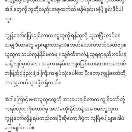
အဲဒါတွေကို သူတို့လည်း အခုထက်ထိ မနှိမ်နင်း၊ မဖြိုခွင်းနိုင်ပါ
ဘူး။
ကျွန်တော်ပြောချင်တာက လူထုကို ရန်သူလို့ ယူဆပြီး လုပ်နေ
သမျှ ဒီဟာတွေ များများလာမှာပဲ။ ဘယ်လောက်သတ်သတ်ဗျာ။
လူထုက ဘယ်ကုန်နိုင်မလဲဗျ။ သူ့စိတ်ဓာတ်နဲ့ သူရရာနည်းလမ်းနဲ့
ဆန့်ကျင်မှာပဲလေ။ အခုက စနစ်တကျမဖြစ်လာသေးတာတောင်
တဖြည်းဖြည်းနဲ့ ဒါကြီးက ရုပ်လုံးပေါ်လာပြီးတော့ ကျွန်တော်တို့
က ရှေ့ဆက်သွားဖို့ပဲ ရှိတယ်။
အဲဒါကြောင့် ဗမာလူထုတွေကို အားပေးချင်တာက ကျွန်တော်တို့
ကရင်လူထုကိုတောင်မှ အလဲမထိုးနိုင်ဘဲနဲ့ အခု ဗမာလူထုက
ကျွန်တော်တို့နဲ့ ရပ်တည်လာပြီဆိုတော့ ဒီပွဲက လှပြီပေါ့ဗျာ။ ဒါပဲ
ပြောချင်တယ်။