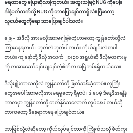
မရတာတွေ ပြောဆိုလာကြတယ်။ အထူးသဖြင့် NUG ကိုပေါ့။
ဒါနဲ့ပတ်သက်လို့ NUG ကို ဘာပြောချင်တာရှိလဲ။ ပြီးတော့
လူငယ်တွေကိုရော ဘာပြောချင်ပါသလဲ။
ဖြေ – အဲဒီလို အားမလိုအားမရဖြစ်တဲ့ဟာတော့ ကျွန်တော်တို့လဲ
ကြားနေရတယ်။ ဟုတ်လဲဟုတ်ပါတယ်။ ကိုယ်ချင်းလဲစာပါ
တယ်။ ကျနော်တို့ ဒီလို အသက် ၂၀၊ ၃၀ အရွယ်ဆို ဒီလိုမတရားမှု
ကို တအားဆော်ချင်၊ ချချင်တဲ့စိတ်က အမြဲတမ်းရှိတယ်လေ။
ဒီလိုမျိုးကာလကိုလဲ ကျွန်တော်တို့ ဖြတ်သန်းခဲ့တာပဲ။ လူကြီး
တွေအပေါ် အားမလိုအားမရမှုတော့ ရှိမှာပဲ။ ဒါပေမဲ့ ဒီနေ့ဒီအချိန်
ကာလမှာ ကျွန်တော်တို့ တတ်နိုင်သလောက် လုပ်နေပါတယ်ဆို
တာကတော့ ဒီနေရာကနေ ပြောချင်တယ်။
ဘာဖြစ်လို့လဲဆိုတော့ ကိုယ်လုပ်ချင်တာကို ကြိုက်သလို စိတ်ကူး