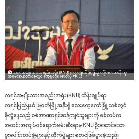
ကရင်အမျိုးသားအစည်းအရုံး (KNU) ပြောရေးဆိုခွင့်ရှိသူ ပဒိုစောတောနီးကို
အခမ်းအနားတစ်ခုတွင် တွေ့ရစဉ်။ (ဓာတ်ပုံ​ - KIC)
ကရင်အမျိုးသားအစည်းအရုံး (KNU) ထိန်းချုပ်ရာ
ကရင်ပြည်နယ် မြဝတီမြို့အနီးရှိ လေးကေ့ကော်မြို့သစ်တွင်
ခိုလှုံနေသည့် စစ်အာဏာရှင်ဆန့်ကျင်သူများကို စစ်တပ်က
အတင်းအကျပ်ဝင်ရောက်ဖမ်းဆီးရာမှ KNU ဦးဆောင်သော
ပူးပေါင်းတပ်ဖွဲ့များနှင့် တိုက်ပွဲများ စတင်ဖြစ်ပွားခဲ့သည်။