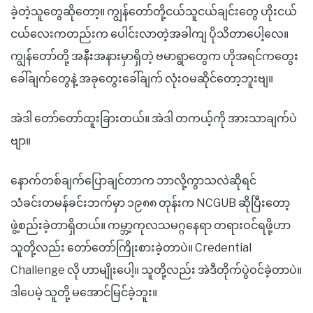
ခဲ့တဲ့သူတွေဆိုတော့။ ကျွန်တော်တို့ငယ်သူငယ်ချင်းတွေ ဟိုးငယ်
ငယ်လေးကတည်းက ပေါင်းလာတဲ့အခါကျ ပိုသိတာပေါ့လေ။
ကျွန်တော်တို့ အနီးအနားမှာရှိတဲ့ ဗမာရွာတွေက ဟိုအရင်ကတွေး
ခေါ်ချက်တွေနဲ့ အခုတွေးခေါ်ချက် လုံးဝမဆိုင်တော့ဘူးဗျ။
အဲဒါ တော်တော်ထူးခြားတယ်။ အဲဒါ တကယ့်ကို အားသာချက်ပဲ
ဗျာ။
နောက်တစ်ချက်ပြောချင်တာက ဘာလို့ကွာသလဲဆိုရင်
သံခင်းတမန်ခင်းဘက်မှာ ၁၉၈၈ တုန်းက NCGUB ဆိုပြီးတော့
ဖွဲ့စည်းခဲ့တာရှိတယ်။ ကမ္ဘာ့ကုလသမဂ္ဂနေရာ တရားဝင်ရဖို့ဟာ
သူတို့လည်း တော်တော်ကြိုးစားခဲ့တာပဲ။ Credential
Challenge လို ဟာမျိုးပေါ့။ သူတို့လည်း အဲဒီတိုက်ပွဲဝင်ခဲ့တာပဲ။
ဒါပေမဲ့ သူတို့ မအောင်မြင်ခဲ့ဘူး။