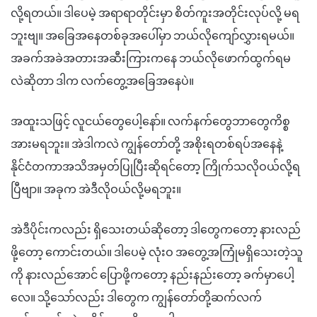
လို့ရတယ်။ ဒါပေမဲ့ အရာရာတိုင်းမှာ စိတ်ကူးအတိုင်းလုပ်လို့ မရ
ဘူးဗျ။ အခြေအနေတစ်ခုအပေါ်မှာ ဘယ်လိုကျော်လွှားရမယ်။
အခက်အခဲအတားအဆီးကြားကနေ ဘယ်လိုဖောက်ထွက်ရမ
လဲဆိုတာ ဒါက လက်တွေ့အခြေအနေပဲ။
အထူးသဖြင့် လူငယ်တွေပေါ့နော်။ လက်နက်တွေဘာတွေကိစ္စ
အားမရဘူး။ အဲဒါကလဲ ကျွန်တော်တို့ အစိုးရတစ်ရပ်အနေနဲ့
နိုင်ငံတကာအသိအမှတ်ပြုပြီးဆိုရင်တော့ ကြိုက်သလိုဝယ်လို့ရ
ပြီဗျာ။ အခုက အဲဒီလိုဝယ်လို့မရဘူး။
အဲဒီပိုင်းကလည်း ရှိသေးတယ်ဆိုတော့ ဒါတွေကတော့ နားလည်
ဖို့တော့ ကောင်းတယ်။ ဒါပေမဲ့ လုံးဝ အတွေ့အကြုံမရှိသေးတဲ့သူ
ကို နားလည်အောင် ပြောဖို့ကတော့ နည်းနည်းတော့ ခက်မှာပေါ့
လေ။ သို့သော်လည်း ဒါတွေက ကျွန်တော်တို့ဆက်လက်