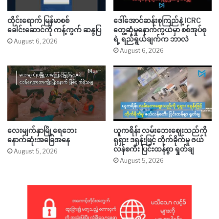
ထိုင်းရောက် မြန်မာစစ်
ဒေါ်အောင်ဆန်းစုကြည်နဲ့ ICRC
ခေါင်းဆောင်ကို ကန့်ကွက် ဆန္ဒပြ
တွေ့ဆုံမှုနောက်ကွယ်မှာ စစ်အုပ်စု
ရဲ့ ရည်ရွယ်ချက်က ဘာလဲ
August 6, 2026
August 6, 2026
လေးမျက်နှာမြို့ရေဘေး
ယူကရိန်း လမ်းဘေးဈေးသည်ကို
နောက်ဆုံးအခြေအနေ
ရုရှား ဒရုန်းဖြင့် တိုက်ခိုက်မှု ဇယ်
လန်စကီး ပြင်းထန်စွာ ရှုတ်ချ
August 5, 2026
August 5, 2026