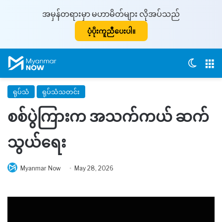
အမှန်တရားမှာ မဟာမိတ်များ လိုအပ်သည်
ပံ့ပိုးကူညီပေးပါ။
Switch
M
ရုပ်သံ
ရုပ်သံသတင်း
စစ်ပွဲကြားက အသက်ကယ် ဆက်
သွယ်ရေး
Myanmar Now
May 28, 2026