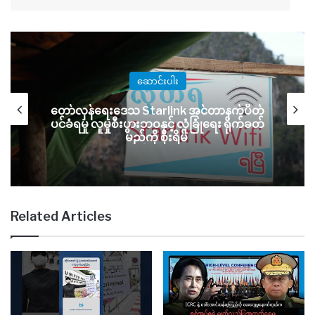
ဆောင်းပါး
တော်လှန်ရေးဒေသ Starlink အင်တာနက်ပိတ်
ပင်ခံရမှု လူမှုစီးပွားဘဝနှင့် လုံခြုံရေး ရိုက်ခတ်
မည်ကို စိုးရိမ်
Related Articles