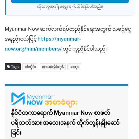
လိုသလိုအချိန်မရွေး ဖျက်သိမ်းနိုင်ပါသည်။​
Myanmar Now ဆက်လက်ရပ်တည်နိုင်ရေးအတွက် လစဥ်ငွေ
အနည်းငယ်ဖြင့်
https://myanmar-
now.org/mm/members/
တွင် ကူညီနိုင်ပါသည်။
Tags
စစ်ကိုင်း
ဒေသခံအိုင်ကွန်
မကွေး
နိုင်ငံတကာရောက် Myanmar Now စာဖတ်
ပရိသတ်အား အလေးအနက် တိုက်တွန်းနှိုးဆော်
ခြင်း