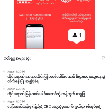
ဖတ်ရှုမှုအများဆုံး
August 6, 2026
ထိုင်းရောက် အာဏာသိမ်းမြန်မာစစ်ခေါင်းဆောင် စီးပွားရေးဆွေးနွေးပွဲ
တက်နေချိန် ဆန္ဒပြခံရ
August 6, 2026
ထိုင်းရောက် မြန်မာစစ်ခေါင်းဆောင်ကို ကန့်ကွက် ဆန္ဒပြ
August 6, 2026
ဒေါ်အောင်ဆန်းစုကြည်နဲ့ ICRC တွေ့ဆုံမှုနောက်ကွယ်မှာ စစ်အုပ်စုရဲ့