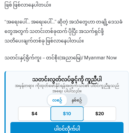
ဖြစ် ဖြစ်လာနေပါတယ်။
“အရေးပေါ်… အရေးပေါ်…” ဆိုတဲ့ အသံတွေဟာ တချို့ဒေသခံ
တွေအတွက် သတင်းတစ်ခုထက် ပိုပြီး အသက်ရှင်ဖို့
သတိပေးချက်တစ်ခု ဖြစ်လာနေပါတယ်။
သတင်းနှင့်ရိုက်ကူး – တင်စိုး(အညာမြေ)/ Myanmar Now
သတင်းလွတ်လပ်ခွင့်ကို ကူညီပါ
အမှန်တရား ကိုထုတ်ဖော်နိုင်ရန်အတွက်သင်၏ ပါဝင်ကူညီမှုသည်
အရေး ပါပါသည်။
လစဉ်
နှစ်စဉ်
$4
$10
$20
ပါဝင်လိုက်ပါ