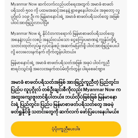
Myanmar Now ဆက်လက်လည်ပတ်ရေးအတွက် အမာခံ စာဖတ်
ပရိသတ် ၅၀၀ ကို ပထမအဆင့်အနေနဲ့ ရှာဖွေနေပါတယ်။ အခုတော့ လူ
ပုဂ္ဂိုလ် ၁၀၉ ဦး က မြန်မာနောင်းရဲ့ အမာခံ စာဖတ်ပရိသတ်တွေ အဖြစ်
ပါဝင်အားဖြည့်လာပါပြီ။
Myanmar Now ရဲ့ နိုင်ငံတကာရောက် မြန်မာစာဖတ်ပရိသတ်တွေ
အနေနဲ့လည်း လစဉ် အနည်းငယ်သော ငွေကြေးပမာဏနဲ့ ကျွန်ုပ်တို့ရဲ့
သတင်းထုတ်လုပ်မှု လုပ်ငန်းစဉ် အဆက်မပြတ်ဖို့ ပါဝင်အားဖြည့်ပေးပါ
လို့ လေးလေးနက်နက် တိုက်တွန်းပါတယ်။
မြန်မာနောင်းရဲ့ အမာခံ စာဖတ်ပရိသတ်အဖြစ် အခုပဲ ပါဝင်ကူညီ
စာရင်းသွင်းဖို့ အလေးအနက်ထပ်မံတိုက်တွန်း ပါရစေခင်ဗျာ။
အမာခံ စာဖတ်ပရိသတ်အဖြစ် အားဖြည့်ကူညီတဲ့ ပြည်တွင်း၊
ပြည်ပ လူပုဂ္ဂိုလ် တစ်ဦးချင်းစီကိုလည်း Myanmar Now က
အထူးကျေးဇူးတင်ရှိပါတယ်။ ဘယ်လိုပဲဖြစ်ဖြစ် မြန်မာနော
င်းရဲ့ ပြည်တွင်း၊ ပြည်ပ မြန်မာစာဖတ်ပရိသတ်တွေ အခမဲ့
ဖတ်ရှုနိုင်ဖို့ သတင်းတွေကို ဆက်လက် ဖော်ပြပေးနေပါမယ်။
ပံ့ပိုးကူညီပေးပါ။