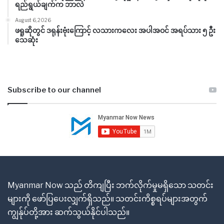
ရည်ရွယ်ချက်က ဘာလဲ
August 6, 2026
ဖရူဆိုတွင် ဒရုန်းဗုံးကြောင့် လသားကလေး အပါအဝင် အရပ်သား ၅ ဦး
သေဆုံး
Subscribe to our channel
Myanmar Now သည် တိကျပြီး ဘက်လိုက်မှုမရှိသော သတင်း
များကို ဖော်ပြပေးလျှက်ရှိသည်။ သတင်းကိစ္စရပ်များအတွက်
ကျွန်ုပ်တို့အား ဆက်သွယ်နိုင်ပါသည်။