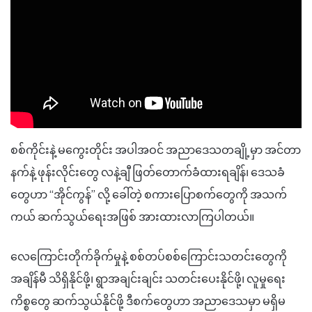
စစ်ကိုင်းနဲ့ မကွေးတိုင်း အပါအဝင် အညာဒေသတချို့မှာ အင်တာ
နက်နဲ့ ဖုန်းလိုင်းတွေ လနဲ့ချီ ဖြတ်တောက်ခံထားရချိန်၊ ဒေသခံ
တွေဟာ “အိုင်ကွန်” လို့ ခေါ်တဲ့ စကားပြောစက်တွေကို အသက်
ကယ် ဆက်သွယ်ရေးအဖြစ် အားထားလာကြပါတယ်။
လေကြောင်းတိုက်ခိုက်မှုနဲ့ စစ်တပ်စစ်ကြောင်းသတင်းတွေကို
အချိန်မီ သိရှိနိုင်ဖို့၊ ရွာအချင်းချင်း သတင်းပေးနိုင်ဖို့၊ လူမှုရေး
ကိစ္စတွေ ဆက်သွယ်နိုင်ဖို့ ဒီစက်တွေဟာ အညာဒေသမှာ မရှိမ