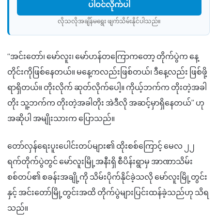
ပါဝင်လိုက်ပါ
လိုသလိုအချိန်မရွေး ဖျက်သိမ်းနိုင်ပါသည်။​
“အင်းတော်၊ မော်လူး၊ မော်ဟန်တကြောကတော့ တိုက်ပွဲက နေ့
တိုင်းကိုဖြစ်နေတယ်။ မနေ့ကလည်းဖြစ်တယ်၊ ဒီနေ့လည်း ဖြစ်ဖို့
ရာရှိတယ်။ တိုးလိုက် ဆုတ်လိုက်ပေါ့။ ကိုယ့်ဘက်က တိုးတဲ့အခါ
တိုး သူ့ဘက်က တိုးတဲ့အခါတိုး အဲဒီလို အဆင့်မှာရှိနေတယ်” ဟု
အဆိုပါ အမျိုးသားက ပြောသည်။
တော်လှန်ရေးပူးပေါင်းတပ်များ၏ ထိုးစစ်ကြောင့် မေလ ၂၂
ရက်တိုက်ပွဲတွင် မော်လူးမြို့အနီးရှိ စီပိန်းရွာမှ အာဏာသိမ်း
စစ်တပ်၏ စခန်းအချို့ကို သိမ်းပိုက်နိုင်ခဲ့သလို မော်လူးမြို့တွင်း
နှင့် အင်းတော်မြို့တွင်းအထိ တိုက်ပွဲများပြင်းထန်ခဲ့သည်ဟု သိရ
သည်။