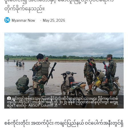
တိုက်ခိုက်နေသည်။
Myanmar Now
May 25, 2026
ချင်းတွင်းစစ်ဒေသမှ မြန်မာနိုင်ငံလုံးဆိုင်ရာ ကျောင်းသားများ ဒီမိုကရက်တစ်
တပ်ဦး (ABSDF) တပ်ဖွဲ့ဝင်အချို့ကို ၂၀၂၃ ခုနှစ် ဩဂုတ်လဆန်းပိုင်းတွင် တွေ့ရ
စဉ်။ ( ဓာတ်ပုံ- ABSDF Column 3)
စစ်ကိုင်းတိုင်း အထက်ပိုင်း ကချင်ပြည်နယ် ဝင်ပေါက်အနီးတွင်ရှိ