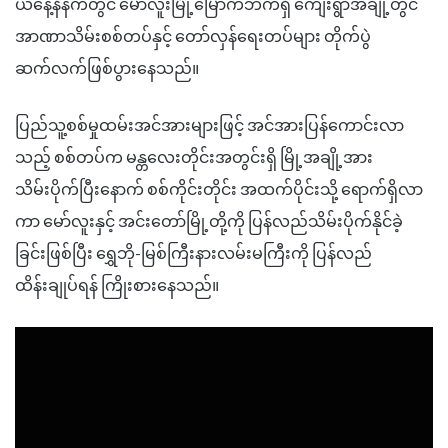
ယနေ့နံနက်တွင် မော်လူးမြို့မြောက်ဘက်ရှိ ကျေးရွာအချို့တွင်
အာဏာသိမ်းစစ်တပ်နှင့် တော်လှန်ရေးတပ်များ တိုက်ပွဲ
ဆက်လက်ဖြစ်ပွားနေသည်။
ပြည်သူ့စစ်မှုထမ်းအင်အားများဖြင့် အင်အားပြန်ကောင်းလာ
သည့် စစ်တပ်က မန္တလေးတိုင်းအတွင်းရှိ မြို့အချို့အား
သိမ်းပိုက်ပြီးနောက် စစ်ကိုင်းတိုင်း အထက်ပိုင်းသို့ ရောက်ရှိလာ
ကာ မော်လူးနှင့် အင်းတော်မြို့တို့ကို ပြန်လည်သိမ်းပိုက်နိုင်ခဲ့
ခြင်းဖြစ်ပြီး ရွှေဘို-မြစ်ကြီးနားလမ်းမကြီးကို ပြန်လည်
ထိန်းချုပ်ရန် ကြိုးစားနေသည်။