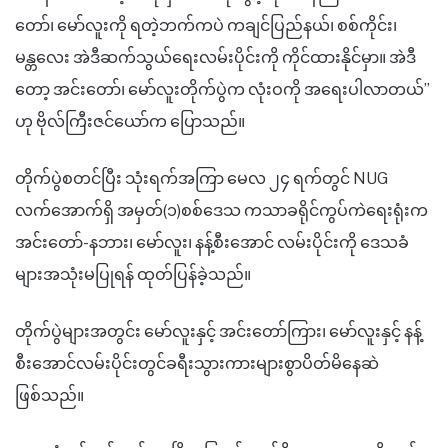
တော်၊ မော်လူးကို ရတဲ့ဘက်ကပဲ ကချင်ပြည်နယ်၊ စစ်ကိုင်း၊
မန္တလေး အဲဒီဆက်သွယ်ရေးလမ်းပိုင်းကို ကိုင်ထားနိုင်မှာ။ အဲဒီ
တော့ အင်းတော်၊ မော်လူးတိုက်ပွဲက လုံးဝကို အရေးပါလာတယ်”
ဟု ဗိုလ်ကြီးဇင်ယော်က ပြောသည်။
တိုက်ပွဲစတင်ပြီး သုံးရက်အကြာ မေလ ၂၄ ရက်တွင် NUG
လက်အောက်ရှိ အမှတ်(၁)စစ်ဒေသ ကသာခရိုင်ကွပ်ကဲရေးရုံးက
အင်းတော်-နဘား၊ မော်လူး၊ နန့်စီးအောင် လမ်းပိုင်းကို ဒေသခံ
များအသုံးမပြုရန် ထုတ်ပြန်ခဲ့သည်။
တိုက်ပွဲများအတွင်း မော်လူးနှင့် အင်းတော်ကြား၊ မော်လူးနှင့် နန့်
စီးအောင်လမ်းပိုင်းတွင်ခရီးသွားကားများစွာပိတ်မိနေဆဲ
ဖြစ်သည်။