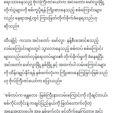
ရေးသားနေသည့် ဗိုလ်ကြီးဇင်ယော်က အင်းတော်၊ မော်လူးမြို့
တိုက်ပွဲများကို စစ်ကူပို့ရန် ကြိုးစားနေသည့် စစ်ကြောင်းများ
လည်း နေရာအနှံ့တွင် ကြားဖြတ်တိုက်ခိုက်ခံနေရသည်ဟု
ဆိုသည်။
ထီးချိုင့်- ကသာ၊ အင်းတော်- မော်လူး- နန့်စီးအောင်စသည့်
လမ်းကြောင်းများတွင် သွားလာနေသည့် စစ်တပ် စစ်ကြောင်း
များလည်းတော်လှန်ရေးတပ်များ၏ တိုက်ခိုက်မှုကို ခံနေရပြီး
အင်းတော်၊ မော်လူးမြို့နှစ်မြို့နှင့် အထက်ပါ လမ်းကြောင်းများ
ကို ထိန်းချုပ်နိုင်ရန် နှစ်ဖက်လုံးက ကြိုးစားနေကြခြင်းဖြစ်သည်
ဟု ဗိုလ်ကြီးဇင်ယော်က ပြောသည်။
“စစ်တပ်က မန္တလေး- မြစ်ကြီးနားလမ်းကြောင်းကို လိုချင်တယ်၊
စစ်ကိုင်းတိုင်းနဲ့ ကချင်ပြည်နယ်ကို ဖြတ်တောက်လိုတဲ့
အနေအထားပေါ့။ အခု နှစ်ဖက်လုံး ဖွင့်တိုက်နေကြတာ။ အင်း