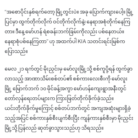
“အစောပိုင်းနှစ်ရက်တော့ မြို့တွင်းပဲ။ အခု ပြောက်ကျားပေါ့။ မြို့
ပြင်မှာ ထွက်တိုက်လိုက် ဝင်တိုက်လိုက်နဲ့၊ နေရာအစုံတိုက်နေကြ
တာ။ ဒီနေ့ မော်ဟန် ရဲစခန်းဘက်ခြမ်းကိုလည်း ပစ်နေတယ်။
နေရာစုံပစ်နေကြတာ” ဟု အထက်ပါ KIA သတင်းရင်းမြစ်က
ပြောသည်။
မေလ ၂၁ ရက်တွင် မိုးညှင်းမှ မော်လူးမြို့သို့ စစ်ကူပို့ရန် ထွက်ခွာ
လာသည့် အာဏာသိမ်းစစ်တပ်၏ စစ်ကားလေးစီးကို မော်လူး
မြို့ မြောက်ဘက် ၁၀ မိုင်ခန့်အကွာ မော်ဟန်ကျေးရွာအနီးတွင်
တော်လှန်ရေးတပ်များက ကြားဖြတ်တိုက်ခိုက်ခဲ့သည်။
ယင်းတိုက်ခိုက်မှုကြောင့် စစ်တပ်ဘက်တွင် အကျအဆုံးများရှိခဲ့
သည့်အပြင် စစ်ကားနှစ်စီးပျက်စီးပြီး ကျန်ကားနှစ်စီးမှာ မိုးညှင်း
မြို့သို့ ပြန်လည် ဆုတ်ခွာသွားသည်ဟု သိရသည်။