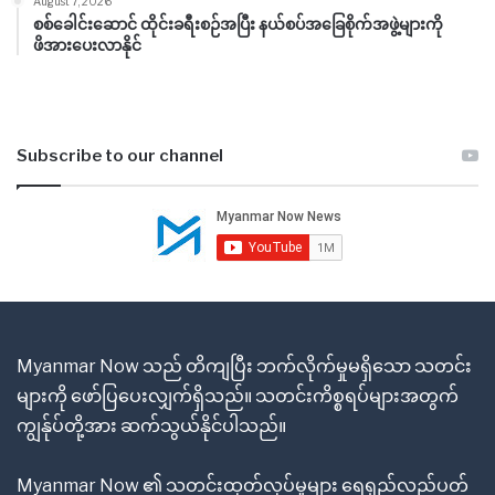
August 7, 2026
စစ်ခေါင်းဆောင် ထိုင်းခရီးစဉ်အပြီး နယ်စပ်အခြေစိုက်အဖွဲ့များကို
ဖိအားပေးလာနိုင်
Subscribe to our channel
Myanmar Now သည် တိကျပြီး ဘက်လိုက်မှုမရှိသော သတင်း
များကို ဖော်ပြပေးလျှက်ရှိသည်။ သတင်းကိစ္စရပ်များအတွက်
ကျွန်ုပ်တို့အား ဆက်သွယ်နိုင်ပါသည်။
Myanmar Now ၏ သတင်းထုတ်လုပ်မှုများ ရေရှည်လည်ပတ်