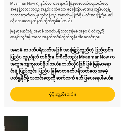
Myanmar Now ရဲ့ နိုင်ငံတကာရောက် မြန်မာစာဖတ်ပရိသတ်တွေ
အနေနဲ့လည်း လစဉ် အနည်းငယ်သော ငွေကြေးပမာဏနဲ့ ကျွန်ုပ်တို့ရဲ့
သတင်းထုတ်လုပ်မှု လုပ်ငန်းစဉ် အဆက်မပြတ်ဖို့ ပါဝင်အားဖြည့်ပေးပါ
လို့ လေးလေးနက်နက် တိုက်တွန်းပါတယ်။
မြန်မာနောင်းရဲ့ အမာခံ စာဖတ်ပရိသတ်အဖြစ် အခုပဲ ပါဝင်ကူညီ
စာရင်းသွင်းဖို့ အလေးအနက်ထပ်မံတိုက်တွန်း ပါရစေခင်ဗျာ။
အမာခံ စာဖတ်ပရိသတ်အဖြစ် အားဖြည့်ကူညီတဲ့ ပြည်တွင်း၊
ပြည်ပ လူပုဂ္ဂိုလ် တစ်ဦးချင်းစီကိုလည်း Myanmar Now က
အထူးကျေးဇူးတင်ရှိပါတယ်။ ဘယ်လိုပဲဖြစ်ဖြစ် မြန်မာနော
င်းရဲ့ ပြည်တွင်း၊ ပြည်ပ မြန်မာစာဖတ်ပရိသတ်တွေ အခမဲ့
ဖတ်ရှုနိုင်ဖို့ သတင်းတွေကို ဆက်လက် ဖော်ပြပေးနေပါမယ်။
ပံ့ပိုးကူညီပေးပါ။