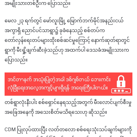
အမျိုးသားတစ်ဦးက ပြောသည်။
မေလ ၂၃ ရက်တွင် မော်လူးမြို့ မြောက်ဘက်မိုင်အနည်းငယ်
အကွာရှိ ညောင်ပင်သာရွာ၌ ခုခံနေသည့် စစ်တပ်က
တော်လှန်ရေးတပ်များထိုးစစ်ဆင်မှုကြောင့် နောက်ဆုတ်ရာတွင်
ရွာကို မီးရှို့ဖျက်ဆီးခဲ့သည်ဟု အထက်ပါ ဒေသခံအမျိုးသားက
ပြောသည်။
တစ်ရွာလုံးနီးပါး စစ်ရှောင်နေရသည့်အတွက် မီးလောင်ပျက်စီးမှု
အခြေအနေကို အသေးစိတ်မသိရသေးဟု ဆိုသည်။
CDM ပြုလုပ်ထားပြီး လတ်တလော စစ်ရေးသုံးသပ်ချက်များကို