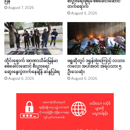
ပြန်
စီးပွားရေးဖိုရမ် စစ်ခေါင်းဆောင်
တက်ရောက်
August 7, 2026
August 6, 2026
ထိုင်းရောက် အာဏာသိမ်းမြန်မာ
ဖရူဆိုတွင် ဒရုန်းဗုံးကြောင့် လသား
စစ်ခေါင်းဆောင် စီးပွားရေး
ကလေး အပါအဝင် အရပ်သား ၅
ဆွေးနွေးပွဲတက်နေချိန် ဆန္ဒပြခံရ
ဦးသေဆုံး
August 6, 2026
August 6, 2026