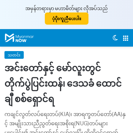
အမှန်တရားမှာ မဟာမိတ်များ လိုအပ်သည်
ပံ့ပိုးကူညီပေးပါ။
Switch
M
သတင်း
အင်းတော်နှင့် မော်လူးတွင်
တိုက်ပွဲပြင်းထန်၊ ဒေသခံ ထောင်
ချီ စစ်ရှောင်ရ
ကချင်လွတ်လပ်ရေးတပ်(KIA)၊ အာရက္ခတပ်တော်(AA)နှ
င့် အမျိုးသားညီညွတ်ရေးအစိုးရ(NUG)တပ်များ
ပူးပေါင်း၍ အင်းတော်နှင့် မော်လူးမြို့တို့ကိုဝင်ရောက်