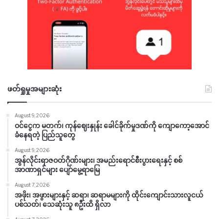
ဖတ်ရှုမှုအများဆုံး
August 9, 2026
ဝင်ငွေက မတက်၊ ကုန်ဈေးနှုန်း ခေါင်ခိုက်မှုဒဏ်ကို ကျောကော့အောင်
ခံနေရတဲ့ ပြည်သူတွေ
August 9, 2026
အွန်လိုင်းရာဇဝတ်ဂိုဏ်းများ၊ အမည်းရောင်စီးပွားရေးနှင့် စစ်
အာဏာရှင်များ ပျော်မွေ့ရာမြေ
August 7, 2026
အဖိုး၊ အဖွားများနှင့် ဆရာ၊ ဆရာမများကို ထိုင်းကျောင်းသားလူငယ်
ပစ်သတ်၊ သေဆုံးသူ ၈ဦးထိ ရှိလာ