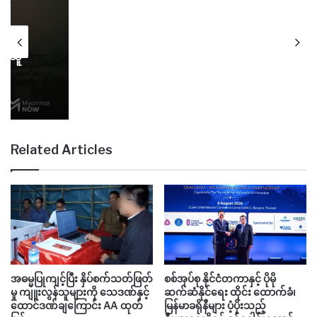
က်မှု
ည်သူ
Related Articles
အဓမ္မပြုကျင့်ပြီး နှိပ်စက်သတ်ဖြတ်
စစ်အုပ်စု နိုင်ငံတကာနှင့် ပိုမို
မှု ကျူးလွန်သူများကို သေဒဏ်နှင့်
ဆက်ဆံနိုင်ရေး ထိုင်း ထောက်ခံ၊
ထောင်ဒဏ်ချကြောင်း AA ထုတ်
မြန်မာခရိုနီများ ပံ့ပိုးသည့်