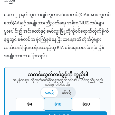
သည်။
မေလ ၂၂ ရက်တွင် ကချင်လွတ်လပ်ရေးတပ်(KIA)၊ အာရက္ခတပ်
တော်(AA)နှင့် အမျိုးသားညီညွတ်ရေး အစိုးရ(NUG)တပ်များ
ပူးပေါင်း၍ အင်းတော်နှင့် မော်လူးမြို့တို့ကိုဝင်ရောက်တိုက်ခိုက်
ခဲ့မှုတွင် စစ်တပ်က ဗုံးကြဲခုခံနေပြီး ယနေ့အထိ တိုက်ပွဲများ
ဆက်လက်ပြင်းထန်နေသည်ဟု KIA စစ်ရေးသတင်းရင်းမြစ်
အမျိုးသားက ပြောသည်။
သတင်းလွတ်လပ်ခွင့်ကို ကူညီပါ
အမှန်တရား ကိုထုတ်ဖော်နိုင်ရန်အတွက်သင်၏ ပါဝင်ကူညီမှုသည်
အရေး ပါပါသည်။
လစဉ်
နှစ်စဉ်
$4
$10
$20