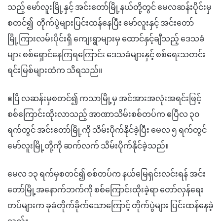
သည့် မော်လူးမြို့နှင့် အင်းတော်မြို့နယ်တို့တွင် မေလဆန်းပိုင်းမှ
စတင်၍ တိုက်ပွဲများပြင်းထန်နေပြီး မော်လူးနှင့် အင်းတော်
မြို့ကြားလမ်းပိုင်းရှိ ကျေးရွာများမှ ထောင်နှင့်ချီသည့် ဒေသခံ
များ စစ်ရှောင်နေကြရကြောင်း ဒေသခံများနှင့် စစ်ရေးသတင်း
ရင်းမြစ်များထံက သိရသည်။
ဧပြီ လဆန်းမှစတင်၍ ကသာမြို့မှ အင်အားအလုံးအရင်းဖြင့်
စစ်ကြောင်းထိုးလာသည့် အာဏာသိမ်းစစ်တပ်က ဧပြီလ ၃၀
ရက်တွင် အင်းတော်မြို့ကို သိမ်းပိုက်နိုင်ခဲ့ပြီး မေလ ၅ ရက်တွင်
မော်လူးမြို့တို့ကို ဆက်လက် သိမ်းပိုက်နိုင်ခဲ့သည်။
မေလ ၁၃ ရက်မှစတင်၍ စစ်တပ်က နယ်မြေရှင်းလင်းရန် အင်း
တော်မြို့အနောက်ဘက်ကို စစ်ကြောင်းထိုးခဲ့ရာ တော်လှန်ရေး
တပ်များက ခုခံတိုက်ခိုက်သောကြောင့် တိုက်ပွဲများ ပြင်းထန်နေခဲ့