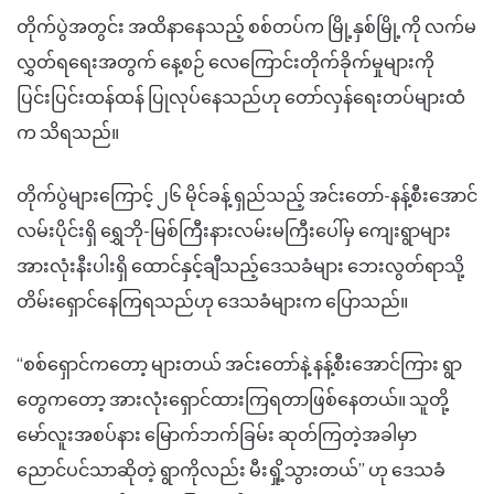
တိုက်ပွဲအတွင်း အထိနာနေသည့် စစ်တပ်က မြို့နှစ်မြို့ကို လက်မ
လွှတ်ရရေးအတွက် နေ့စဉ် လေကြောင်းတိုက်ခိုက်မှုများကို
ပြင်းပြင်းထန်ထန် ပြုလုပ်နေသည်ဟု တော်လှန်ရေးတပ်များထံ
က သိရသည်။
တိုက်ပွဲများကြောင့် ၂၆ မိုင်ခန့် ရှည်သည့် အင်းတော်-နန့်စီးအောင်
လမ်းပိုင်းရှိ ရွှေဘို-မြစ်ကြီးနားလမ်းမကြီးပေါ်မှ ကျေးရွာများ
အားလုံးနီးပါးရှိ ထောင်နှင့်ချီသည့်ဒေသခံများ ဘေးလွတ်ရာသို့
တိမ်းရှောင်နေကြရသည်ဟု ဒေသခံများက ပြောသည်။
“စစ်ရှောင်ကတော့ များတယ် အင်းတော်နဲ့ နန့်စီးအောင်ကြား ရွာ
တွေကတော့ အားလုံးရှောင်ထားကြရတာဖြစ်နေတယ်။ သူတို့
မော်လူးအစပ်နား မြောက်ဘက်ခြမ်း ဆုတ်ကြတဲ့အခါမှာ
ညောင်ပင်သာဆိုတဲ့ ရွာကိုလည်း မီးရှို့သွားတယ်” ဟု ဒေသခံ