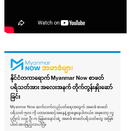
နိုင်ငံတကာရောက် Myanmar Now စာဖတ်
ပရိသတ်အား အလေးအနက် တိုက်တွန်းနှိုးဆော်
ခြင်း
Myanmar Now ဆက်လက်လည်ပတ်ရေးအတွက် အမာခံ စာဖတ်
ပရိသတ် ၅၀၀ ကို ပထမအဆင့်အနေနဲ့ ရှာဖွေနေပါတယ်။ အခုတော့ လူ
ပုဂ္ဂိုလ် ၁၀၉ ဦး က မြန်မာနောင်းရဲ့ အမာခံ စာဖတ်ပရိသတ်တွေ အဖြစ်
ပါဝင်အားဖြည့်လာပါပြီ။