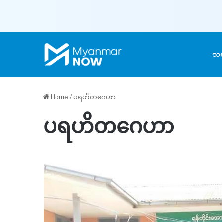
သတ
Home
/
ပရဟိတဂေဟာ
ပရဟိတဂေဟာ