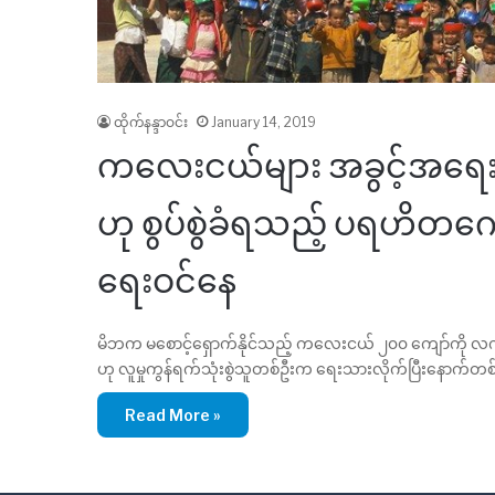
ထိုက်နန္ဒာဝင်း
January 14, 2019
ကလေးငယ်များ အခွင့်အရေး
ဟု စွပ်စွဲခံရသည့် ပရဟိတဂ
ရေးဝင်နေ
မိဘက မစောင့်ရှောက်နိုင်သည့် ကလေးငယ် ၂၀၀ ကျော်ကို လ
ဟု လူမှုကွန်ရက်သုံးစွဲသူတစ်ဦးက ရေးသားလိုက်ပြီးနောက်တစ်နေ့
Read More »