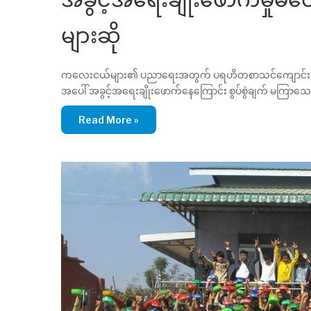
များဆို
ကလေးငယ်များ၏ ပညာရေးအတွက် ပရဟိတစာသင်ကျောင်းများအပေါ်
အပေါ် အခွင့်အရေးချိုးဖောက်နေကြောင်း စွပ်စွဲချက် မကြာသေ
Read More »