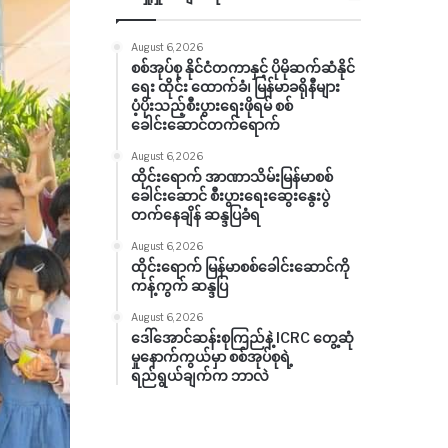
August 6, 2026
စစ်အုပ်စု နိုင်ငံတကာနှင့် ပိုမိုဆက်ဆံနိုင်
ရေး ထိုင်း ထောက်ခံ၊ မြန်မာခရိုနီများ
ပံ့ပိုးသည့်စီးပွားရေးဖိုရမ် စစ်
ခေါင်းဆောင်တက်ရောက်
August 6, 2026
ထိုင်းရောက် အာဏာသိမ်းမြန်မာစစ်
ခေါင်းဆောင် စီးပွားရေးဆွေးနွေးပွဲ
တက်နေချိန် ဆန္ဒပြခံရ
August 6, 2026
ထိုင်းရောက် မြန်မာစစ်ခေါင်းဆောင်ကို
ကန့်ကွက် ဆန္ဒပြ
August 6, 2026
ဒေါ်အောင်ဆန်းစုကြည်နဲ့ ICRC တွေ့ဆုံ
မှုနောက်ကွယ်မှာ စစ်အုပ်စုရဲ့
ရည်ရွယ်ချက်က ဘာလဲ