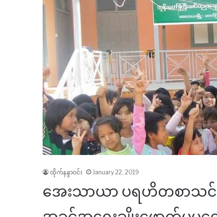
ထိုက်နန္ဒာဝင်း
January 22, 2019
အေးသာယာ ပရဟိတစာသင်က
အခွင့်အရေးချိုးဖောက်မှုမတ