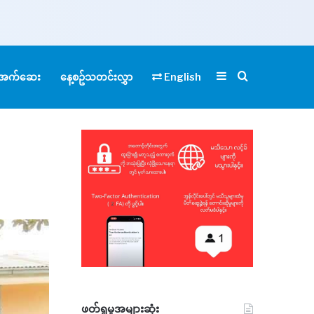
Sidebar
Search for
ုံအက်ဆေး
နေ့စဥ်သတင်းလွှာ
English
ဖတ်ရှုမှုအများဆုံး