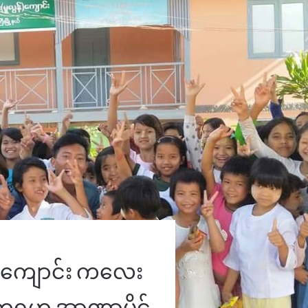
ျောင်း ကလေး
ွေ့ရဟု အာဏာပိုင်