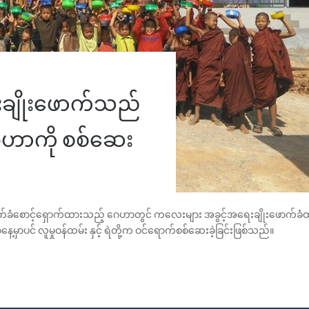
ချိုးဖောက်သည်
ေဟာကို စစ်ဆေး
က်ခံစောင့်ရှောက်ထားသည့် ဂေဟာတွင် ကလေးများ အခွင့်အရေးချိုးဖောက်
မှာပင် လူမှုဝန်ထမ်း နှင့် ရဲတို့က ဝင်ရောက်စစ်ဆေးခဲ့ခြင်းဖြစ်သည်။