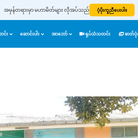
အမှန်တရားမှာ မဟာမိတ်များ လိုအပ်သည်
ပံ့ပိုးကူညီပေးပါ။
င်း
ဆောင်းပါး
အာဘော်
ရုပ်သံသတင်း
ဓာတ်ပ