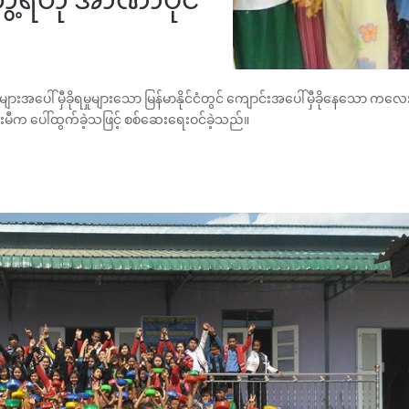
 မှီခိုရမှုများသော မြန်မာနိုင်ငံတွင် ကျောင်းအပေါ်မှီခိုနေသော ကလေ
းမီက ပေါ်ထွက်ခဲ့သဖြင့် စစ်ဆေးရေးဝင်ခဲ့သည်။