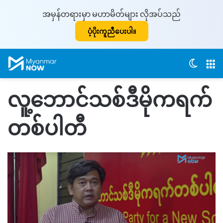
အမှန်တရားမှာ မဟာမိတ်များ လိုအပ်သည်
ပံ့ပိုးကူညီပေးပါ။
Switch
M
လူ့ဘောင်သစ်ဒီမိုကရက်
တစ်ပါတီ