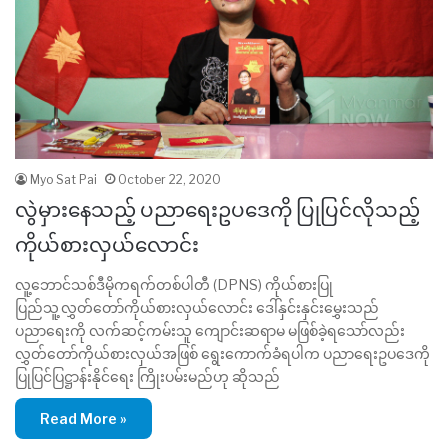
Myo Sat Pai
October 22, 2020
လွဲမှားနေသည့် ပညာရေးဥပဒေကို ပြုပြင်လိုသည့်
ကိုယ်စားလှယ်လောင်း
လူ့ဘောင်သစ်ဒီမိုကရက်တစ်ပါတီ (DPNS) ကိုယ်စားပြု
ပြည်သူ့လွှတ်တော်ကိုယ်စားလှယ်လောင်း ဒေါ်နှင်းနှင်းမွှေးသည်
ပညာရေးကို လက်ဆင့်ကမ်းသူ ကျောင်းဆရာမ မဖြစ်ခဲ့ရသော်လည်း
လွှတ်တော်ကိုယ်စားလှယ်အဖြစ် ရွေးကောက်ခံရပါက ပညာရေးဥပဒေကို
ပြုပြင်ပြဋ္ဌာန်းနိုင်ရေး ကြိုးပမ်းမည်ဟု ဆိုသည်
Read More »