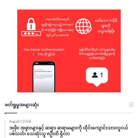
ဖတ်ရှုမှုအများဆုံး
August 7, 2026
အဖိုး၊ အဖွားများနှင့် ဆရာ၊ ဆရာမများကို ထိုင်းကျောင်းသားလူငယ်
ပစ်သတ်၊ သေဆုံးသူ ၈ဦးထိ ရှိလာ