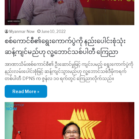
Myanmar Now
June 10, 2022
စစ်ကောင်စီ၏ရွေးကောက်ပွဲကို နည်းပေါင်းစုံသုံး
ဆန့်ကျင်မည်ဟု လူ့ဘောင်သစ်ပါတီ ကြေညာ
အာဏာသိမ်းစစ်ကောင်စီ၏ ဦးဆောင်မှုဖြင့် ကျင်းပမည့် ရွေးကောက်ပွဲကို
နည်းလမ်းပေါင်းစုံဖြင့် ဆန့်ကျင်သွားမည်ဟု လူ့ဘောင်သစ်ဒီမိုကရက်
တစ်ပါတီ DPNS က ဇွန်လ ၁၀ ရက်တွင် ကြေညာလိုက်သည်။
Read More »