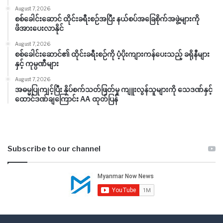
August 7, 2026
စစ်ခေါင်းဆောင် ထိုင်းခရီးစဉ်အပြီး နယ်စပ်အခြေစိုက်အဖွဲ့များကို
ဖိအားပေးလာနိုင်
August 7, 2026
စစ်ခေါင်းဆောင်၏ ထိုင်းခရီးစဉ်ကို ပံ့ပိုးကျားကန်ပေးသည့် ခရိုနီများ
နှင့် ကုမ္ပဏီများ
August 7, 2026
အဓမ္မပြုကျင့်ပြီး နှိပ်စက်သတ်ဖြတ်မှု ကျူးလွန်သူများကို သေဒဏ်နှင့်
ထောင်ဒဏ်ချကြောင်း AA ထုတ်ပြန်
Subscribe to our channel