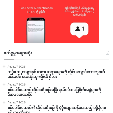
ဖတ်ရှုမှုအများဆုံး
August 7, 2026
အဖိုး၊ အဖွားများနှင့် ဆရာ၊ ဆရာမများကို ထိုင်းကျောင်းသားလူငယ်
ပစ်သတ်၊ သေဆုံးသူ ၈ဦးထိ ရှိလာ
August 7, 2026
စစ်ခေါင်းဆောင် ထိုင်းခရီးစဉ်အပြီး နယ်စပ်အခြေစိုက်အဖွဲ့များကို
ဖိအားပေးလာနိုင်
August 7, 2026
စစ်ခေါင်းဆောင်၏ ထိုင်းခရီးစဉ်ကို ပံ့ပိုးကျားကန်ပေးသည့် ခရိုနီများ
နှင့် ကုမ္ပဏီများ