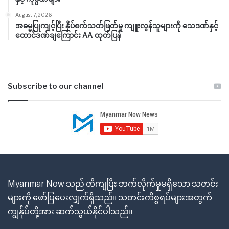
August 7, 2026
အဓမ္မပြုကျင့်ပြီး နှိပ်စက်သတ်ဖြတ်မှု ကျူးလွန်သူများကို သေဒဏ်နှင့်
ထောင်ဒဏ်ချကြောင်း AA ထုတ်ပြန်
Subscribe to our channel
Myanmar Now သည် တိကျပြီး ဘက်လိုက်မှုမရှိသော သတင်း
များကို ဖော်ပြပေးလျှက်ရှိသည်။ သတင်းကိစ္စရပ်များအတွက်
ကျွန်ုပ်တို့အား ဆက်သွယ်နိုင်ပါသည်။