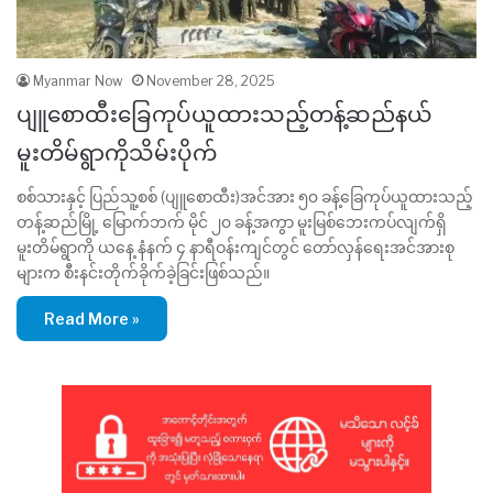
Myanmar Now
November 28, 2025
ပျူစောထီးခြေကုပ်ယူထားသည့်တန့်ဆည်နယ်
မူးတိမ်ရွာကိုသိမ်းပိုက်
စစ်သားနှင့် ပြည်သူ့စစ် (ပျူစောထီး)အင်အား ၅၀ ခန့်ခြေကုပ်ယူထားသည့်
တန့်ဆည်မြို့ မြောက်ဘက် မိုင် ၂၀ ခန့်အကွာ မူးမြစ်ဘေးကပ်လျက်ရှိ
မူးတိမ်ရွာကို ယနေ့ နံနက် ၄ နာရီဝန်းကျင်တွင် တော်လှန်ရေးအင်အားစု
များက စီးနင်းတိုက်ခိုက်ခဲ့ခြင်းဖြစ်သည်။
Read More »