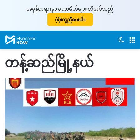
အမှန်တရားမှာ မဟာမိတ်များ လိုအပ်သည်
ပံ့ပိုးကူညီပေးပါ။
Switch
M
တန့်ဆည်မြို့နယ်