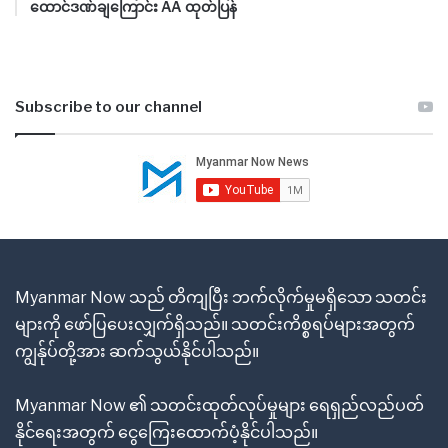
ထောင်ဒဏ်ချကြောင်း AA ထုတ်ပြန်
Subscribe to our channel
Myanmar Now သည် တိကျပြီး ဘက်လိုက်မှုမရှိသော သတင်း
များကို ဖော်ပြပေးလျှက်ရှိသည်။ သတင်းကိစ္စရပ်များအတွက်
ကျွန်ုပ်တို့အား ဆက်သွယ်နိုင်ပါသည်။
Myanmar Now ၏ သတင်းထုတ်လုပ်မှုများ ရေရှည်လည်ပတ်
နိုင်ရေးအတွက် ငွေကြေးထောက်ပံ့နိုင်ပါသည်။