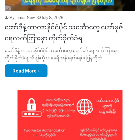
Myanmar Now
July 8, 2026
ဆော်ဒီနဲ့ ကာတာနိုင်ငံပိုင် သင်္ဘောတွေ ဟော်မုဇ်
ရေလက်ကြားမှာ တိုက်ခိုက်ခံရ
ဆော်ဒီနဲ့ ကာတာနိုင်ငံပိုင် သင်္ဘောတွေ ဟော်မုဇ်ရေလက်ကြားမှာ
တိုက်ခိုက်ခံရ၊အီရန်ကို အမေရိကန် ချက်ချင်း ပြန်တိုက်
Read More »