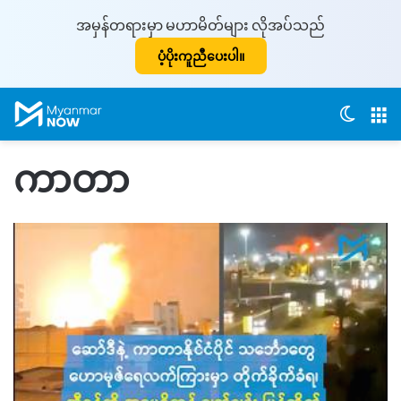
အမှန်တရားမှာ မဟာမိတ်များ လိုအပ်သည်
ပံ့ပိုးကူညီပေးပါ။
Switch
M
ကာတာ