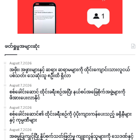
ဖတ်ရှုမှုအများဆုံး
August 7, 2026
အဖိုး၊ အဖွားများနှင့် ဆရာ၊ ဆရာမများကို ထိုင်းကျောင်းသားလူငယ်
ပစ်သတ်၊ သေဆုံးသူ ၈ဦးထိ ရှိလာ
August 7, 2026
စစ်ခေါင်းဆောင် ထိုင်းခရီးစဉ်အပြီး နယ်စပ်အခြေစိုက်အဖွဲ့များကို
ဖိအားပေးလာနိုင်
August 7, 2026
စစ်ခေါင်းဆောင်၏ ထိုင်းခရီးစဉ်ကို ပံ့ပိုးကျားကန်ပေးသည့် ခရိုနီများ
နှင့် ကုမ္ပဏီများ
August 7, 2026
အဓမ္မပြုကျင့်ပြီး နှိပ်စက်သတ်ဖြတ်မှု ကျူးလွန်သူများကို သေဒဏ်နှင့်