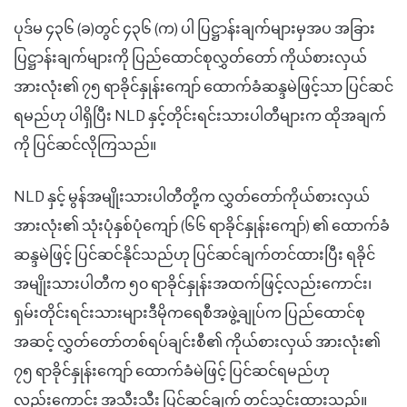
ပုဒ်မ ၄၃၆ (ခ)တွင် ၄၃၆ (က) ပါ ပြဋ္ဌာန်းချက်များမှအပ အခြား
ပြဋ္ဌာန်းချက်များကို ပြည်ထောင်စုလွှတ်တော် ကိုယ်စားလှယ်
အားလုံး၏ ၇၅ ရာခိုင်နှုန်းကျော် ထောက်ခံဆန္ဒမဲဖြင့်သာ ပြင်ဆင်
ရမည်ဟု ပါရှိပြီး NLD နှင့်တိုင်းရင်းသားပါတီများက ထိုအချက်
ကို ပြင်ဆင်လိုကြသည်။
NLD နှင့် မွန်အမျိုးသားပါတီတို့က လွှတ်တော်ကိုယ်စားလှယ်
အားလုံး၏ သုံးပုံနှစ်ပုံ
ကျော် (၆၆ ရာခိုင်နှုန်းကျော်)
၏ ထောက်ခံ
ဆန္ဒမဲဖြင့် ပြင်ဆင်နိုင်သည်ဟု ပြင်ဆင်ချက်တင်ထားပြီး ရခိုင်
အမျိုးသားပါတီက ၅၀ ရာခိုင်နှုန်းအထက်ဖြင့်လည်းကောင်း၊
ရှမ်းတိုင်းရင်းသားများဒီမိုကရေစီအဖွဲ့ချုပ်က ပြည်ထောင်စု
အဆင့် လွှတ်တော်တစ်ရပ်ချင်းစီ၏ ကိုယ်စားလှယ် အားလုံး၏
၇၅ ရာခိုင်နှုန်းကျော် ထောက်ခံမဲဖြင့် ပြင်ဆင်ရမည်ဟု
လည်းကောင်း အသီးသီး
ပြင်ဆင်ချက် တင်သွင်းထားသည်။