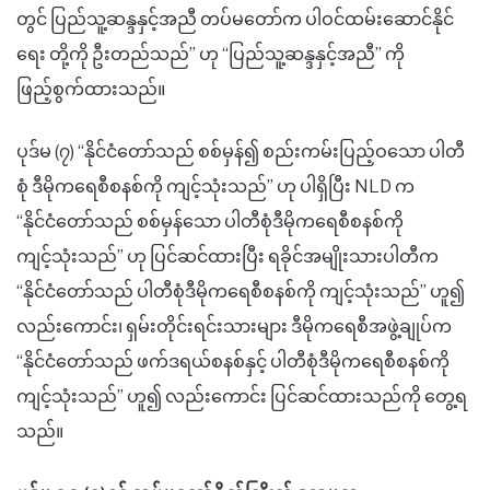
တွင် ပြည်သူ့ဆန္ဒနှင့်အညီ တပ်မတော်က ပါဝင်ထမ်းဆောင်နိုင်
ရေး တို့ကို ဦးတည်သည်
”
ဟု
“ပြည်သူ့ဆန္ဒနှင့်အညီ” ကို
ဖြည့်စွက်ထားသည်။
ပုဒ်မ (၇)
“
နိုင်ငံတော်သည် စစ်မှန်၍ စည်းကမ်းပြည့်ဝသော ပါတီ
စုံ ဒီမိုကရေစီစနစ်ကို ကျင့်သုံးသည်
”
ဟု ပါရှိပြီး NLD က
“
နိုင်ငံတော်သည် စစ်မှန်သော ပါတီစုံဒီမိုကရေစီစနစ်ကို
ကျင့်သုံးသည်
”
ဟု ပြင်ဆင်ထားပြီး ရခိုင်အမျိုးသားပါတီက
“
နိုင်ငံတော်သည် ပါတီစုံဒီမိုကရေစီစနစ်ကို ကျင့်သုံးသည်
”
ဟူ၍
လည်းကောင်း၊ ရှမ်းတိုင်းရင်းသားများ ဒီမိုကရေစီအဖွဲ့ချုပ်က
“
နိုင်ငံတော်သည် ဖက်ဒရယ်စနစ်နှင့် ပါတီစုံဒီမိုကရေစီစနစ်ကို
ကျင့်
သုံး
သည်
”
ဟူ၍ လည်းကောင်း ပြင်ဆင်ထားသည်ကို တွေ့ရ
သည်။