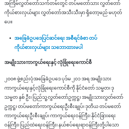
အကြိမ်လွှတ်တော်
သက်တမ်း
တွင် တပ်မတော်သား လွှတ်တော်
ကိုယ်စားလှယ်များ
လွှတ်တော်အသီးသီးမှာ ရှိတော့မည် မဟုတ်
ပေ။
အခြေခံဥပဒေပြင်ဆင်ရေး အစီရင်ခံစာ တပ်
ကိုယ်စားလှယ်များ သဘောထားမပါ
အမျိုးသားကာကွယ်ရေးနှင့် လုံခြုံရေးကောင်စီ
၂၀၀၈ ဖွဲ့စည်းပုံအခြေခံဥပဒေ ပုဒ်မ ၂၀၁ အရ
အမျိုးသား
ကာကွယ်ရေးနှင့်လုံခြုံရေးကောင်စီကို နိုင်ငံတော် သမ္မတ၊ ဒု
သမ္မတ
နှစ်
ဦး၊ ပြည်သူ့လွှတ်တော်ဥက္ကဋ္ဌ၊ အမျိုးသားလွှတ်တော်
ဥက္ကဋ္ဌ၊ တပ်မတော်ကာကွယ်ရေးဦးစီးချုပ်၊ ဒုတိယ တပ်မတော်
ကာကွယ်ရေးဦးစီးချုပ်၊ ကာကွယ်ရေးဝန်ကြီး၊ နိုင်ငံခြားရေး
ဝန်ကြီး၊ ပြည်ထဲရေးဝန်ကြီး၊ နယ်စပ်ရေးရာဝန်ကြီး
တို့ပါသော