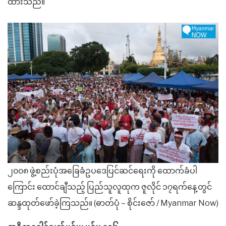
ထားသည်။
၂၀၀၈ ဖွဲ့စည်းပုံအခြေခံဥပဒေပြင်ဆင်ရေးကို ထောက်ခံပါ
ကြောင်း ထောင်ချီသည့် ပြည်သူလူထုက ဇူလိုင် ၁၇ရက်နေ့တွင်
ဆန္ဒထုတ်ဖော်ခဲ့ကြသည်။ (ဓာတ်ပုံ – စိုင်းဇော် / Myanmar Now)