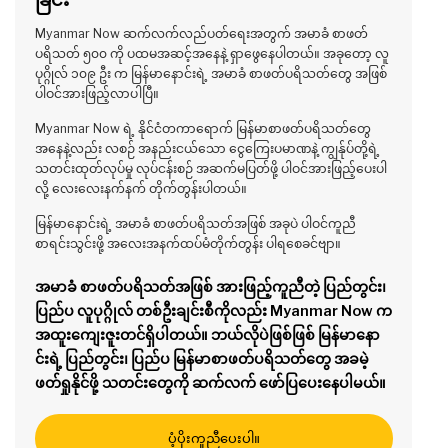
Myanmar Now ဆက်လက်လည်ပတ်ရေးအတွက် အမာခံ စာဖတ်
ပရိသတ် ၅၀၀ ကို ပထမအဆင့်အနေနဲ့ ရှာဖွေနေပါတယ်။ အခုတော့ လူ
ပုဂ္ဂိုလ် ၁၀၉ ဦး က မြန်မာနောင်းရဲ့ အမာခံ စာဖတ်ပရိသတ်တွေ အဖြစ်
ပါဝင်အားဖြည့်လာပါပြီ။
Myanmar Now ရဲ့ နိုင်ငံတကာရောက် မြန်မာစာဖတ်ပရိသတ်တွေ
အနေနဲ့လည်း လစဉ် အနည်းငယ်သော ငွေကြေးပမာဏနဲ့ ကျွန်ုပ်တို့ရဲ့
သတင်းထုတ်လုပ်မှု လုပ်ငန်းစဉ် အဆက်မပြတ်ဖို့ ပါဝင်အားဖြည့်ပေးပါ
လို့ လေးလေးနက်နက် တိုက်တွန်းပါတယ်။
မြန်မာနောင်းရဲ့ အမာခံ စာဖတ်ပရိသတ်အဖြစ် အခုပဲ ပါဝင်ကူညီ
စာရင်းသွင်းဖို့ အလေးအနက်ထပ်မံတိုက်တွန်း ပါရစေခင်ဗျာ။
အမာခံ စာဖတ်ပရိသတ်အဖြစ် အားဖြည့်ကူညီတဲ့ ပြည်တွင်း၊
ပြည်ပ လူပုဂ္ဂိုလ် တစ်ဦးချင်းစီကိုလည်း Myanmar Now က
အထူးကျေးဇူးတင်ရှိပါတယ်။ ဘယ်လိုပဲဖြစ်ဖြစ် မြန်မာနော
င်းရဲ့ ပြည်တွင်း၊ ပြည်ပ မြန်မာစာဖတ်ပရိသတ်တွေ အခမဲ့
ဖတ်ရှုနိုင်ဖို့ သတင်းတွေကို ဆက်လက် ဖော်ပြပေးနေပါမယ်။
ပံ့ပိုးကူညီပေးပါ။