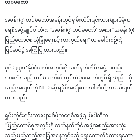
တပ်မတော်
အခန်း (၇) တပ်မတော်
အခန်းတွင်
ရှမ်းတိုင်းရင်းသားများဒီမိုက
ရေစီအဖွဲ့ချုပ်ပါတီက
“
အခန်း (၇) တပ်မတော်
” အစား “အခန်း (၇)
ပြည်ထောင်စု လုံခြုံရေးနှင့် ကာကွယ်ရေး
”
ဟု
ခေါင်းစဉ်ကို
ပြင်ဆင်ဖို့ အကြံပြုထားသည်။
ပုဒ်မ ၃၃၈
“
နိုင်ငံတော်အတွင်းရှိ လက်နက်ကိုင် အဖွဲ့အစည်း
အားလုံးသည် တပ်မတော်၏ ကွပ်ကဲမှုအောက်တွင် ရှိရမည်
”
ဆို
သည့် အချက်ကို NLD နှင့် ရခိုင်အမျိုးသားပါတီတို့က ပယ်ဖျက်
ထားသည်။
ရှမ်းတိုင်းရင်းသားများ ဒီမိုကရေစီအဖွဲ့ချုပ်ပါတီက
“
ပြည်ထောင်စုအတွင်းရှိ လက်နက်ကိုင် အဖွဲ့အစည်းအားလုံး
သည် မည်သည့်အခြေအနေတွင်မဆို ရွေးကောက်ခံထားရသော