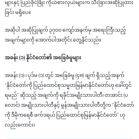
များနှင့် ပြည်ခိုင်ဖြိုး ကိုယ်စားလှယ်များက သီးခြားအဆိုပြုထား
ခြင်း မရှိပေ။
အဆိုပါ အဆိုပြုချက် ၃၇၀၀ ကျော်အနက်မှ အရေးကြီးသည့်
အချက်များကို အောက်ပါအတိုင်း တွေ့နိုင်သည်။
အခန်း (၁)
နိုင်ငံတော်၏ အခြေခံမူများ
အခန်း (၁)
၊
ပုဒ်မ (၁) တွင် အခြေခံမူ (၄၈) ချက်
ရှိသည့်အနက်
“
နိုင်ငံတော်ကို ပြည်ထောင်စုသမ္မတမြန်မာနိုင်ငံတော်ဟု ခေါ်တွင်
ရမည်
” ဆိုသည့် အချက်ကို
ရခိုင်အမျိုးသားပါတီ၊ တအာင်း (ပ
လောင်) အမျိုးသားပါတီ
နှင့်
မွန်အမျိုးသားပါတီတို့က
“
နိုင်ငံတော်
ကို ဒီမိုကရေစီ ဖက်ဒရယ် ပြည်ထောင်စုမြန်မာနိုင်ငံတော်
”
ဟု
လည်းကောင်း၊