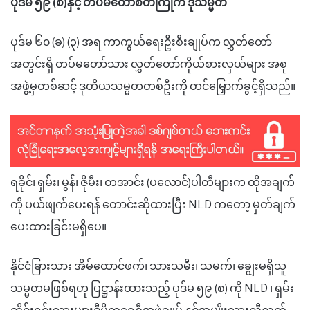
ပုဒ်မ ၅၉ (စ)နှင့်
တပ်မတော်စိတ်ကြိုက် ဒု
သမ္မတ
ပုဒ်မ ၆၀ (ခ) (၃) အရ ကာကွယ်ရေးဦးစီးချုပ်က လွှတ်တော်
အတွင်းရှိ တပ်မတော်သား လွှတ်တော်ကိုယ်စားလှယ်များ အစု
အဖွဲ့မှတစ်ဆင့် ဒုတိယသမ္မတတစ်ဦးကို တင်မြှောက်ခွင့်ရှိသည်။
ရခိုင်၊ ရှမ်း၊ မွန်၊ ဇိုမီး၊ တအာင်း (ပလောင်)ပါတီများက ထိုအချက်
ကို ပယ်ဖျက်ပေး
ရန်
တောင်းဆိုထားပြီး NLD ကတော့ မှတ်ချက်
ပေးထားခြင်းမရှိပေ။
နိုင်ငံခြားသား အိမ်ထောင်ဖက်၊ သားသမီး၊ သမက်၊ ချွေးမရှိသူ
သမ္မတမဖြစ်ရဟု ပြဋ္ဌာန်းထားသည့်
ပုဒ်မ ၅၉
(
စ
)
ကို NLD ၊ ရှမ်း