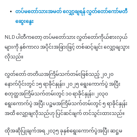
တပ်မတော်သားအမတ် လျှော့ချရန် လွှတ်တော်ကော်မတီ
ဆွေးနွေး
NLD ပါတီကတော့ တပ်မတော်သား လွှတ်တော်ကိုယ်စားလှယ်
များကို နှစ်ကာလ အပိုင်းအခြားဖြင့်
တစ်ဆင့်ချင်း လျှော့ချသွား
လိုသည်။
လွှတ်တော် တတိယအကြိမ်
သက်
တမ်းဖြစ်သည့် ၂၀၂၀
နောက်ပိုင်းတွင် ၁၅ ရာခိုင်နှုန်း၊ ၂၀၂၅ ရွေးကောက်ပွဲ အပြီး
စတုတ္ထအကြိမ်သက်တမ်းတွင် ၁၀ ရာခိုင်နှုန်း၊ ၂၀၃၀
ရွေးကောက်ပွဲ အပြီး ပဉ္စမအကြိမ်သက်တမ်းတွင် ၅ ရာခိုင်နှုန်း
အထိ လျှော့ချလိုသည်ဟု ပြင်ဆင်ချက် တင်သွင်းထားသည်။
ထိုအဆိုပြုချက်အရ
၂၀၃၅
ခုနှစ်
ရွေးကောက်ပွဲအပြီး ဆဋ္ဌမ