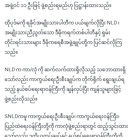
အဖွဲ့ဝင် ၁၁ ဦးဖြင့်
ဖွဲ့စည်းရမည်
ဟု ပြဋ္ဌာန်းထား
သည်။
ထိုပုဒ်မကို ရခိုင်အမျိုးသားပါတီက ပယ်ဖျက်လိုပြီး NLD ၊
အမျိုးသားညီညွတ်သော ဒီမိုကရ
က်
တစ်ပါတီနှင့် ရှမ်း
တိုင်းရင်းသားများ ဒီမိုကရေစီအဖွဲ့ချုပ်တို့က ပြင်ဆင်လိုကြ
သည်။
NLD က ကာ/လုံ ကို ဆက်လက်ထားရှိလိုသည့် သဘောထားရှိ
သော်လည်း ကာကွယ်ရေးဦးစီးချုပ်က တိုက်ရိုက် ရွေး
ချယ်
ရ
သည့် နယ်စပ်ရေးရာဝန်ကြီးကို
ချန်လှပ်ပြီး ကျန်သူများဖြင့်
ဖွဲ့စည်းလိုသည်။
SNLD
ကမူ
ကာကွယ်ရေးဦးစီးချုပ်၊ ကာကွယ်ရေးဝန်ကြီး၊
ပြည်ထဲရေးဝန်ကြီးတို့ကို ကာလုံဖွဲ့စည်းရာတွင် ထည့်သွင်းထား
သော်လည်း ဒုတိယ
တပ်
ချုပ်နှင့် နယ်စပ်ရေးရာဝန်ကြီးတို့ကို