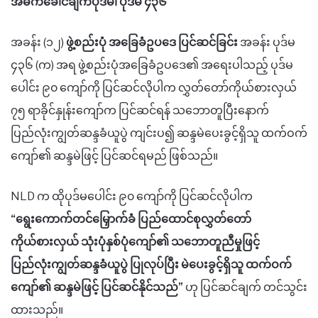
အဓိကခေါင်ချက်ပုဒ်မ၊
ပုဒ်မ ၄၃၆
အခန်း (၁၂)
ဖွဲ့စည်းပုံ အခြေခံဥပဒေ ပြင်ဆင်ခြင်း
အခန်း ပုဒ်မ
၄၃၆ (က) အရ ဖွဲ့စည်းပုံအခြေခံဥပဒေ၏ အရေးပါသည့် ပုဒ်မ
ပေါင်း ၉၀ ကျော်ကို ပြင်ဆင်လိုပါက လွှတ်တော်ကိုယ်စားလှယ်
၇၅ ရာခိုင်နှုန်းကျော်က ပြင်ဆင်ရန် သဘောတူပြီးနောက်
ပြည်လုံးကျွတ်ဆန္ဒခံယူပွဲ ကျင်းပ၍ ဆန္ဒမဲပေးခွင့်ရှိသူ ထက်ဝက်
ကျော်၏ ဆန္ဒမဲဖြင့် ပြင်ဆင်ရမည် ဖြစ်သည်။
NLD က ထိုပုဒ်မပေါင်း ၉၀ ကျော်ကို ပြင်ဆင်လိုပါက
“
ရွေးကောက်တင်မြှောက်ခံ ပြည်ထောင်စုလွှတ်တော်
ကိုယ်စားလှယ် သုံးပုံနှစ်ပုံကျော်၏ သဘောတူညီမှုဖြင့်
ပြည်လုံးကျွတ်ဆန္ဒခံယူပွဲ ပြုလုပ်ပြီး မဲပေးခွင့်ရှိသူ ထက်ဝက်
ကျော်၏ ဆန္ဒမဲဖြင့် ပြင်ဆင်နိုင်သည်
”
ဟု ပြင်ဆင်ချက် တင်သွင်း
ထားသည်။