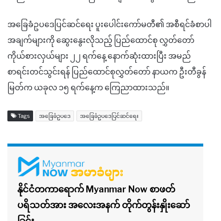
အခြေခံဥပဒေပြင်ဆင်ရေး ပူးပေါင်းကော်မတီ၏ အစီရင်ခံစာပါ
အချက်များကို ဆွေးနွေးလိုသည့် ပြည်ထောင်စု လွှတ်တော်
ကိုယ်စားလှယ်များ ၂၂ ရက်နေ့ နောက်ဆုံးထားပြီး အမည်
စာရင်းတင်သွင်းရန် ပြည်ထောင်စုလွှတ်တော် နာယက ဦးတီခွန်
မြတ်က ယခုလ ၁၅ ရက်နေ့က ကြေညာ
ထားသည်။
Tags
အခြေခံဥပဒေ
အခြေခံဥပဒေပြင်ဆင်ရေး
နိုင်ငံတကာရောက် Myanmar Now စာဖတ်
ပရိသတ်အား အလေးအနက် တိုက်တွန်းနှိုးဆော်
ခြင်း