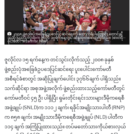
၂၀၀၈ ဖွဲ့စည်းပုံအခြေခံဥပဒေပြင်ဆင်ရေးကို ထောက်ခံပါကြောင်း ထောင်ချီ
သည့် ပြည်သူလူထုက ဇူလိုင် ၁၇ရက်နေ့တွင် ဆန္ဒထုတ်ဖော်ခဲ့ကြသည်။ (ဓာတ်ပုံ -
စိုင်းဇော် / Myanmar Now)
ဇူလိုင်လ ၁၅ ရက်နေ့က တင်သွင်းလိုက်သည့် ၂၀၀၈ ခုနှစ်
ဖွဲ့စည်းပုံအခြေခံဥပဒေပြင်ဆင်ရေး ပူးပေါင်းကော်မတီ
အစီရင်ခံစာတွင် အဆိုပြုချက်ပေါင်း ၃၇၆၆ချက် ပါရှိသည်။
သက်ဆိုင်ရာ အစုအဖွဲ့အလိုက် ဖွဲ့စည်းထားသည့်ကော်မတီတွင်
ကော်မတီဝင် ၄၅ ဦး ပါရှိပြီး
ရှမ်းတိုင်းရင်းသားများဒီမိုကရေစီ
အဖွဲ့ချုပ်
(
SNLD
)
က ၁၁၁၂ ချက်၊ ရခိုင်အမျိုးသားပါတီ (RNP)
က ၈၅၈ ချက်၊
အမျိုးသားဒီမိုကရေစီအဖွဲ့ချုပ် (
NLD
)
ပါတီက
၁၁၄ ချက်
အကြံပြုထား
သည်။
တပ်မတော်သားကိုယ်စားလှယ်