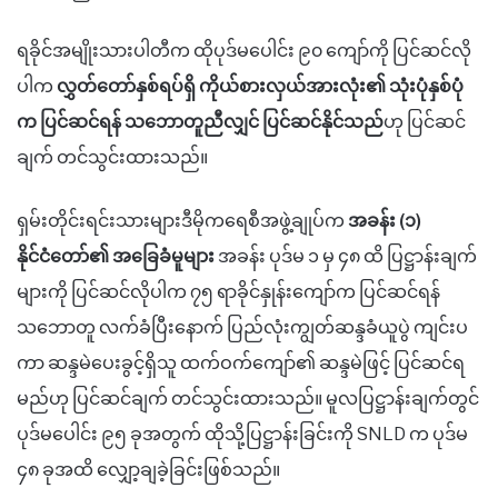
ရခိုင်အမျိုးသားပါတီက ထိုပုဒ်မပေါင်း ၉၀ ကျော်ကို ပြင်ဆင်လို
ပါက
လွှတ်တော်နှစ်ရပ်ရှိ ကိုယ်စားလှယ်အားလုံး၏ သုံးပုံနှစ်ပုံ
က ပြင်ဆင်ရန် သဘောတူညီလျှင် ပြင်ဆင်နိုင်သည်
ဟု ပြင်ဆင်
ချက် တင်သွင်းထားသည်။
ရှမ်းတိုင်းရင်းသားများဒီမိုကရေစီအဖွဲ့ချုပ်က
အခန်း (၁)
နိုင်ငံတော်၏ အခြေခံမူများ
အခန်း ပုဒ်မ ၁ မှ ၄၈ ထိ ပြဋ္ဌာန်းချက်
များကို ပြင်ဆင်လိုပါက ၇၅ ရာခိုင်နှုန်းကျော်က ပြင်ဆင်ရန်
သဘောတူ လက်ခံပြီးနောက် ပြည်လုံးကျွတ်ဆန္ဒခံယူပွဲ
ကျင်းပ
ကာ ဆန္ဒမဲပေးခွင့်ရှိသူ ထက်ဝက်ကျော်၏ ဆန္ဒမဲဖြင့် ပြင်ဆင်ရ
မည်ဟု ပြင်ဆင်ချက် တင်သွင်းထားသည်။
မူလပြဋ္ဌာန်းချက်တွင်
ပုဒ်မပေါင်း ၉၅ ခုအတွက် ထိုသို့ပြဋ္ဌာန်းခြင်းကို
SNLD
က ပုဒ်မ
၄၈ ခုအထိ လျှော့ချခဲ့ခြင်းဖြစ်သည်။