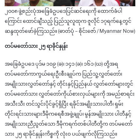
၂၀၀၈ ဖွဲ့စည်းပုံအခြေခံဥပဒေပြင်ဆင်ရေးကို ထောက်ခံပါ
ကြောင်း ထောင်ချီသည့် ပြည်သူလူထုက ဇူလိုင် ၁၇ရက်နေ့တွင်
ဆန္ဒထုတ်ဖော်ခဲ့ကြသည်။ (ဓာတ်ပုံ – စိုင်းဇော် / Myanmar Now)
တပ်မတော်သား
၂၅ ရာခိုင်နှုန်း
အခြေခံဥပဒေ ပုဒ်မ ၁၀၉ (ခ)၊ ၁၄၁ (ခ)၊ ၁၆၁ (ဃ) တို့အရ
တပ်မတော်ကာကွယ်ရေးဦးစီးချုပ်က ပြည်သူ့လွှတ်တော်၊
အမျိုးသားလွှတ်တော်နှင့် တိုင်းနှင့်ပြည်နယ် လွှတ်တော်များတွင်
တပ်မတော်သား လွှတ်တော်ကိုယ်စားလှယ်များကို အမည်စာရင်း
အသီးသီး
တင်သွင်းပိုင်ခွင့်ရှိပြီး ရခိုင်အမျိုးသားပါတီ၊ ရှမ်း
တိုင်းရင်းသားများဒီမိုကရေစီအဖွဲ့ချုပ်၊ မွန်အမျိုးသား ပါတီနှင့်
အမျိုးသားညီညွတ်သော ဒီမိုကရက်တစ်ပါတီတို့က
တပ်မတော်
သား ၂၅ ရာခိုင်နှုန်းကိစ္စကို လုံးဝ
ပယ်ဖျက်လိုကြသည်။