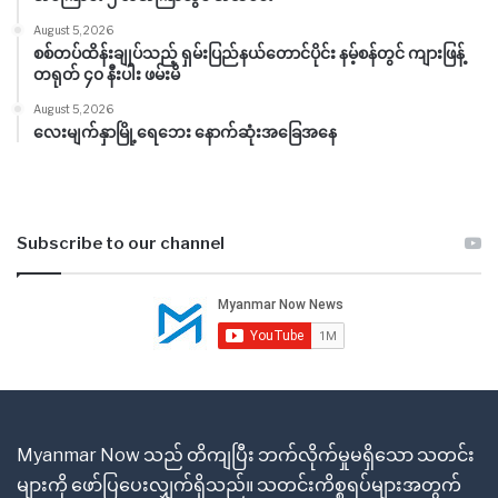
August 5, 2026
စစ်တပ်ထိန်းချုပ်သည့် ရှမ်းပြည်နယ်တောင်ပိုင်း နမ့်စန်တွင် ကျားဖြန့်
တရုတ် ၄၀ နီးပါး ဖမ်းမိ
August 5, 2026
လေးမျက်နှာမြို့ရေဘေး နောက်ဆုံးအခြေအနေ
Subscribe to our channel
Myanmar Now သည် တိကျပြီး ဘက်လိုက်မှုမရှိသော သတင်း
များကို ဖော်ပြပေးလျှက်ရှိသည်။ သတင်းကိစ္စရပ်များအတွက်