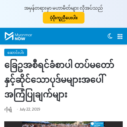
အမှန်တရားမှာ မဟာမိတ်များ လိုအပ်သည်
ပံ့ပိုးကူညီပေးပါ။
Switch
M
ဆောင်းပါး
ခြေဥအစီရင်ခံစာပါ တပ်မတော်
နှင့်ဆိုင်သောပုဒ်မများအပေါ်
အကြံပြုချက်များ
ကိုချို
July 22, 2019