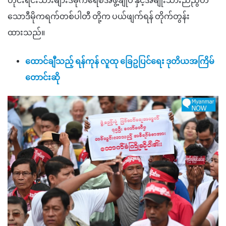
တိုင်းရင်းသားများဒီမိုကရေစီအဖွဲ့ချုပ် နှင့်အမျိုးသားညီညွတ်
သောဒီမိုကရက်တစ်ပါတီ တို့က ပယ်ဖျက်ရန် တိုက်တွန်း
ထားသည်။
ထောင်ချီသည့် ရန်ကုန် လူထု ခြေဥပြင်ရေး ဒုတိယအကြိမ်
တောင်းဆို