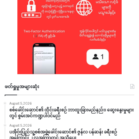
ဖတ်ရှုမှုအများဆုံး
August 5, 2026
စစ်ခေါင်းဆောင်၏ ထိုင်းခရီးစဉ် ဘာထူးခြားမည်နည်း၊ ဆွေးနွေးမှုများ
တွင် စွမ်းအင်ကဏ္ဍပါဝင်မည်
August 5, 2026
ပအိုဝ်းပြည်သူ့စစ်အဖွဲ့ခေါင်းဆောင်၏ ဇွန်လ ပန်ဆန်း ခရီးစဉ်
အကြောင်း ၂ လအကြာတွင် အသိပေး