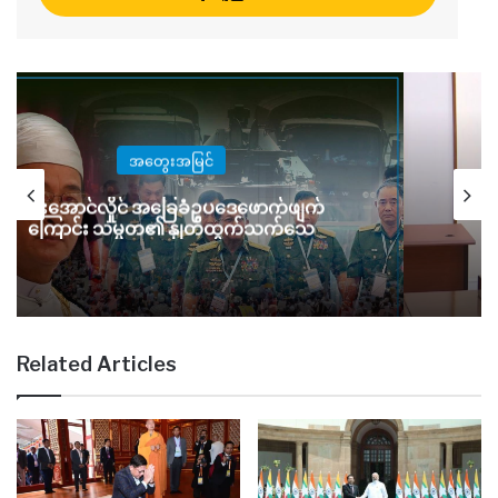
အတွေးအမြင်
းအောင်လှိုင် အခြေခံဥပဒေဖောက်ဖျက်
အခြေခံဥပ
ောင်း သမ္မတ၏ နှုတ်ထွက်သက်သေ
Related Articles