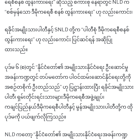
ရေစီစနစ် ထွန်းကားရေး
” ဆိုသည့် စကားစု နေရာတွင်
NLD က
“
စစ်မှန်သော ဒီမိုကရေစီ စနစ် ထွန်းကားရေး
”
ဟု
လည်းကောင်း၊
ရခိုင်အမျိုးသားပါတီနှင့် SNLD
တို့
က
“
ပါတီစုံ ဒီမိုကရေစီစနစ်
ထွန်းကားရေး
”
ဟု
လည်းကောင်း
ပြင်ဆင်
ရန် အဆိုပြု
ထား
သည်။
ပုဒ်မ ၆ (စ)တွင်
“နို
င်ငံတော်၏ အမျိုးသားနိုင်ငံရေး ဦးဆောင်မှု
အခန်းကဏ္ဍတွင် တပ်မတော်က ပါဝင်ထမ်းဆောင်နိုင်ရေးတို့ကို
အစဉ်တစိုက် ဦးတည်သည်
” ဟု ပြဋ္ဌာန်းထားပြီး
ရခိုင်အမျိုးသား
ပါတီ၊ ရှမ်းတိုင်းရင်းသားများဒီမိုကရေစီအဖွဲ့ချုပ်၊
ကချင်ပြည်နယ်ဒီမိုကရေစီပါတီနှင့် မွန်အမျိုးသားပါတီတို့က ထို
ပုဒ်မကို ပယ်ဖျက်
လို
ကြသည်။
NLD ကတော့
“
နိုင်ငံတော်၏ အမျိုးသားနိုင်ငံရေးအခန်းကဏ္ဍ