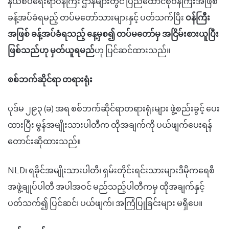
နယ်စပ်ရေးရာဝန်ကြီး
ဌာ
နများတွင် ပြည်ထောင်စုဝန်ကြီးအဖြစ်
ခန့်အပ်
ခံရမည့်
တပ်မတော်သားများ
နှင့် ပတ်သက်ပြီး
ဝန်ကြီး
အဖြစ်
ခန့်အပ်ခံရသည့် နေ့မှစ၍ တပ်မတော်မှ အငြိမ်းစားယူပြီး
ဖြစ်သည်ဟု မှတ်ယူရမည်
ဟု ပြင်ဆင်ထားသည်။
စစ်ဘက်ဆိုင်ရာ တရားရုံး
ပုဒ်မ ၂၉၃ (ခ) အရ စစ်ဘက်ဆိုင်ရာတရားရုံးများ ဖွဲ့စည်းခွင့် ပေး
ထားပြီး မွန်အမျိုးသားပါတီက ထိုအချက်ကို ပယ်ဖျက်ပေးရန်
တောင်းဆိုထားသည်။
NLD၊ ရခိုင်အမျိုးသားပါတီ၊ ရှမ်းတိုင်းရင်းသားများဒီမိုကရေစီ
အဖွဲ့ချုပ်ပါတီ အပါအဝင် မည်သည့်ပါတီကမှ ထိုအချက်နှင့်
ပတ်သ
က်
၍ ပြင်ဆင်၊ ပယ်ဖျက်၊ အကြံပြုခြင်းများ မရှိပေ။