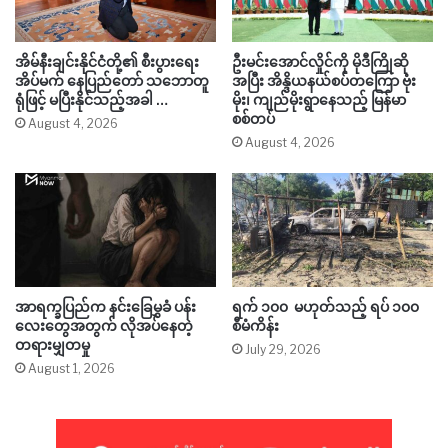
အိမ်နီးချင်းနိုင်ငံတို့၏ စီးပွားရေး
ဦးမင်းအောင်လှိုင်ကို မိုဒီကြိုဆို
အိပ်မက် နေပြည်တော် သဘောတူ
အပြီး အိန္ဒိယနယ်စပ်တကြော ဗုံး
ရုံဖြင့် မပြီးနိုင်သည့်အခါ …
မိုး၊ ကျည်မိုးရွာနေသည့် မြန်မာ
စစ်တပ်
August 4, 2026
August 4, 2026
အာရက္ခပြည်က နင်းခြေမွှခံ ပန်း
ရက် ၁၀၀ မဟုတ်သည့် ရပ် ၁၀၀
လေးတွေအတွက် လိုအပ်နေတဲ့
စီမံကိန်း
တရားမျှတမှု
July 29, 2026
August 1, 2026