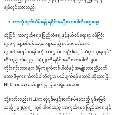
ချန်လှပ်ထားသည်။
ကာလုံ ဖျက်သိမ်းရန် ရခိုင်အမျိုးသားပါတီ ဆွေးနွေး
ထို့ပြင်
“
ကာကွယ်ရေး၊ ပြည်ထဲရေးနှင့်နယ်စပ်ရေးရာ ဝန်ကြီး
များကို ခန့်အပ်ရန် သင့်လျော်သည့် တပ်မတော်သား
များ၏အမည်စာရင်းကို ကာကွယ်ရေးဦးစီးချုပ်ထံမှ ရယူရမည်
”
ဆိုသည့်
ပုဒ်မ ၂၃၂ (ခ) (၂)
ကို
ရခိုင်အမျိုးသားပါတီ၊ ရှမ်း
တိုင်းရင်းသားများ ဒီမိုကရက်တစ်ပါတီနှင့် အမျိုးသားညီညွတ်
သော ဒီမိုကရက်တစ်ပါ
တီတို့
က ပယ်ဖျက်ရန် တောင်းဆိုထားပြီး
NLD ကတော့ မှတ်ချက်ပြုခြင်း မရှိသေးပေ။
သို့သော်လည်း NLDက ထိုပုဒ်မနှင့်ဆက်စပ်နေသည့် ပုဒ်မဖြစ်
သည့် ၂၃၂(ည)(၂) တွင် ပါဝင်သည့် ကာကွယ်ရေး၊ ပြည်ထဲရေးနှင့်